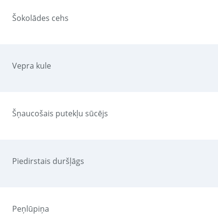
Šokolādes cehs
Vepra kule
Šņaucošais putekļu sūcējs
Piedirstais duršļāgs
Peņlūpiņa