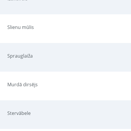
Slienu mūlis
Sprauglaiža
Murdā dirsējs
Stervābele