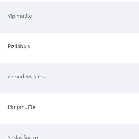
Vipļmutīte
Pīzdābols
Zemūdens sūds
Pimpmutīte
Sēklas šprice