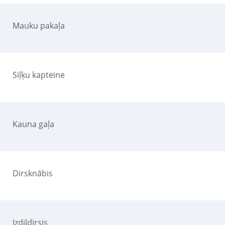
Mauku pakaļa
Siļķu kapteine
Kauna gaļa
Dirsknābis
Izdildirsis