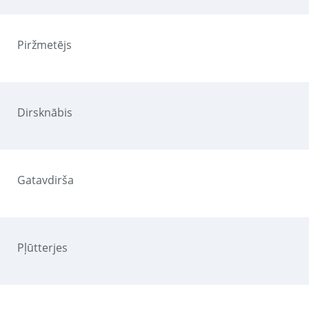
Piržmetējs
Dirsknābis
Gatavdirša
Pļūtterjes