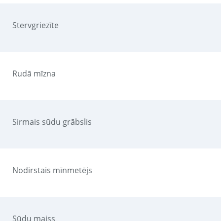
Stervgriezīte
Rudā mīzna
Sirmais sūdu grābslis
Nodirstais mīnmetējs
Sūdu maiss