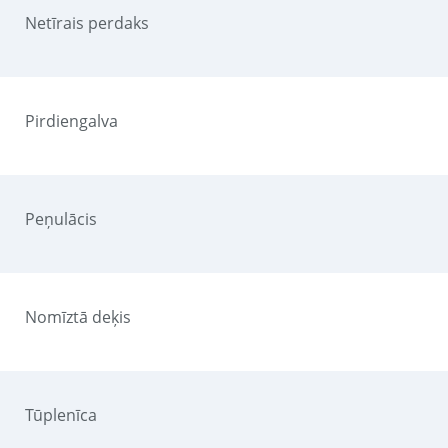
Netīrais perdaks
Pirdiengalva
Peņulācis
Nomīztā deķis
Tūplenīca