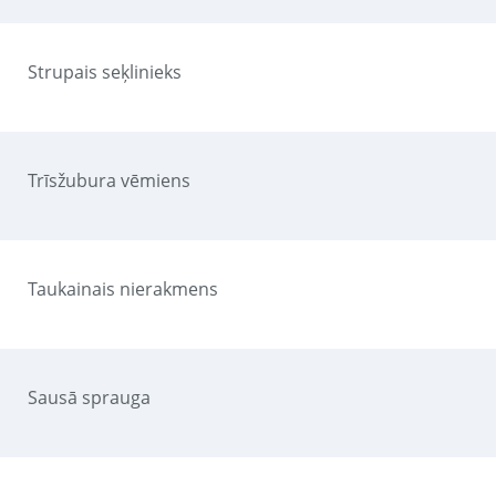
Strupais seķlinieks
Trīsžubura vēmiens
Taukainais nierakmens
Sausā sprauga