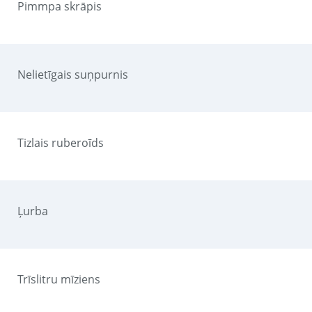
Pimmpa skrāpis
Nelietīgais suņpurnis
Tizlais ruberoīds
Ļurba
Trīslitru mīziens