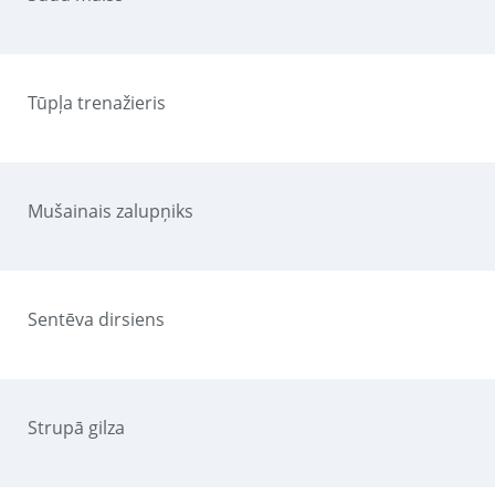
Tūpļa trenažieris
Mušainais zalupņiks
Sentēva dirsiens
Strupā gilza