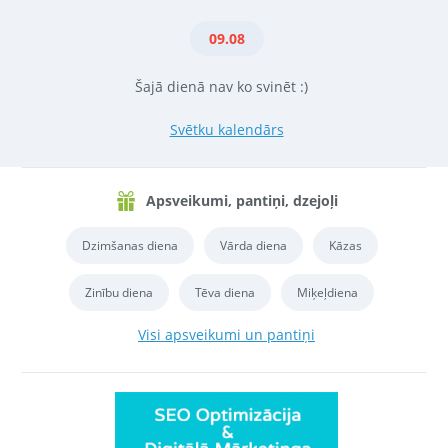
09.08
Šajā dienā nav ko svinēt :)
Svētku kalendārs
Apsveikumi, pantiņi, dzejoļi
Dzimšanas diena
Vārda diena
Kāzas
Zinību diena
Tēva diena
Miķeļdiena
Visi apsveikumi un pantiņi