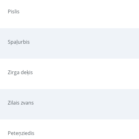
Pislis
Spaļurbis
Zirga deķis
Zilais zvans
Peteņziedis