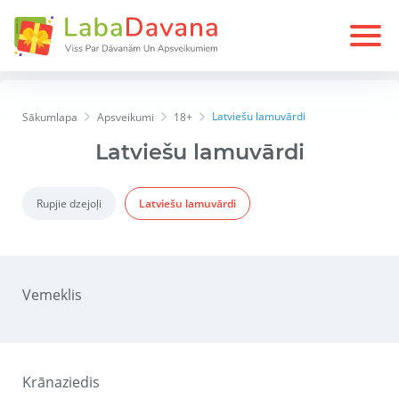
Latviešu lamuvārdi
Sākumlapa
Apsveikumi
18+
Latviešu lamuvārdi
Rupjie dzejoļi
Latviešu lamuvārdi
Vemeklis
Krānaziedis