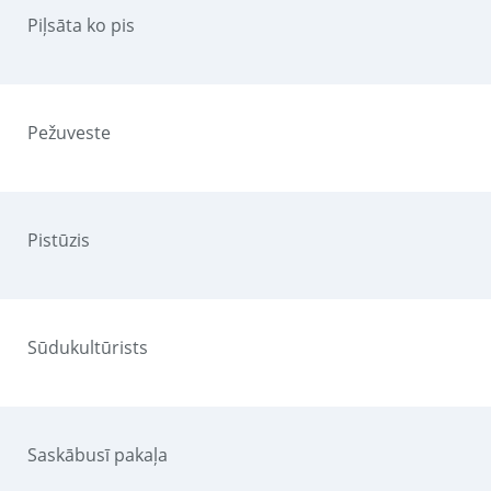
Piļsāta ko pis
Pežuveste
Pistūzis
Sūdukultūrists
Saskābusī pakaļa