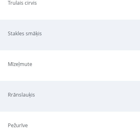
Trulais cirvis
Stakles smāķis
Mīzeļmute
Rrānslauķis
Pežurīve