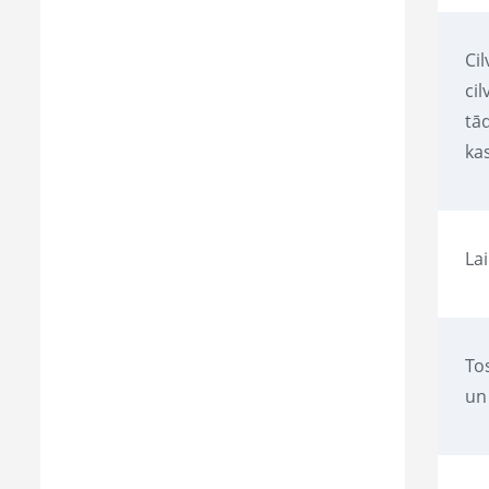
Ci
ci
tād
kas
Lai
To
un