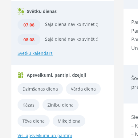
Svētku dienas
Par
Šajā dienā nav ko svinēt :)
07.08
Pa
Šajā dienā nav ko svinēt :)
Pa
08.08
Un
Svētku kalendārs
Apsveikumi, pantiņi, dzejoļi
Šo
pre
Dzimšanas diena
Vārda diena
Kāzas
Zinību diena
Sie
Tēva diena
Miķeļdiena
– K
– N
Visi apsveikumi un pantiņi