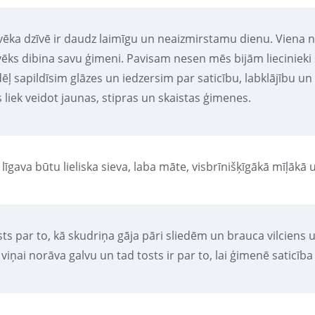
lvēka dzīvē ir daudz laimīgu un neaizmirstamu dienu. Viena no
lvēks dibina savu ģimeni. Pavisam nesen mēs bijām liecinieki
ēļ sapildīsim glāzes un iedzersim par saticību, labklājību un
 liek veidot jaunas, stipras un skaistas ģimenes.
 līgava būtu lieliska sieva, laba māte, visbrīnišķīgākā mīļāk
sts par to, kā skudriņa gāja pāri sliedēm un brauca vilciens
 viņai norāva galvu un tad tosts ir par to, lai ģimenē saticī