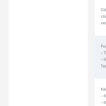
Dzī
cil
nes
Pu
– T
– 
Tad
Kā
– K
– 