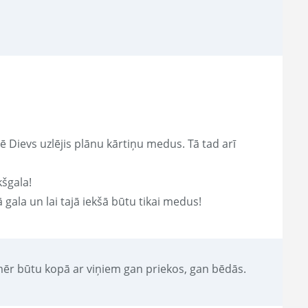
sē Dievs uzlējis plānu kārtiņu medus. Tā tad arī
kšgala!
gala un lai tajā iekšā būtu tikai medus!
nmēr būtu kopā ar viņiem gan priekos, gan bēdās.