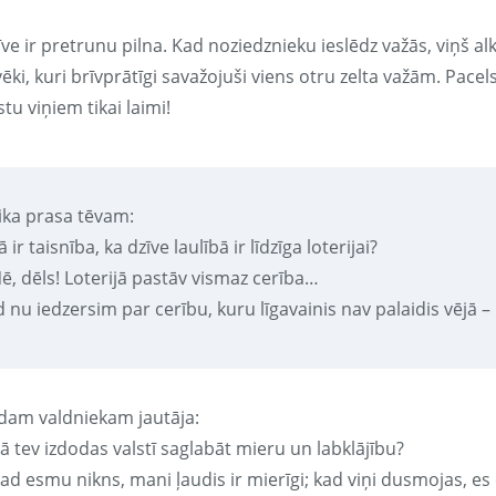
ve ir pretrunu pilna. Kad noziedznieku ieslēdz važās, viņš alk
vēki, kuri brīvprātīgi savažojuši viens otru zelta važām. Pace
tu viņiem tikai laimi!
ika prasa tēvam:
ā ir taisnība, ka dzīve laulībā ir līdzīga loterijai?
Nē, dēls! Loterijā pastāv vismaz cerība…
 nu iedzersim par cerību, kuru līgavainis nav palaidis vējā – 
dam valdniekam jautāja:
ā tev izdodas valstī saglabāt mieru un labklājību?
Kad esmu nikns, mani ļaudis ir mierīgi; kad viņi dusmojas, e