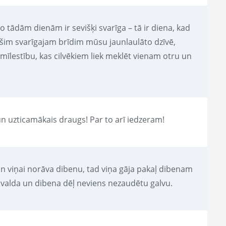
 tādām dienām ir sevišķi svarīga – tā ir diena, kad
 šim svarīgajam brīdim mūsu jaunlaulāto dzīvē,
 mīlestību, kas cilvēkiem liek meklēt vienam otru un
ā un uzticamākais draugs! Par to arī iedzeram!
 un viņai norāva dibenu, tad viņa gāja pakaļ dibenam
ba valda un dibena dēļ neviens nezaudētu galvu.