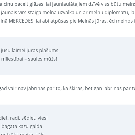
aicinu pacelt glāzes, lai jaunlaulātajiem dzīvē viss būtu meln
i jaunais vīrs staigā melnā uzvalkā un ar melnu diplomātu, 
lnā MERCEDES, lai abi atpūšas pie Melnās jūras, ēd melnos 
i jūsu laimei jūras plašums
 mīlestībai – saules mūžs!
ad vair nav jābrīnās par to, ka šķiras, bet gan jābrīnās par to,
iet, radi, sēdiet, viesi
e bagāta kāzu galda
i netrūka maize, sāls