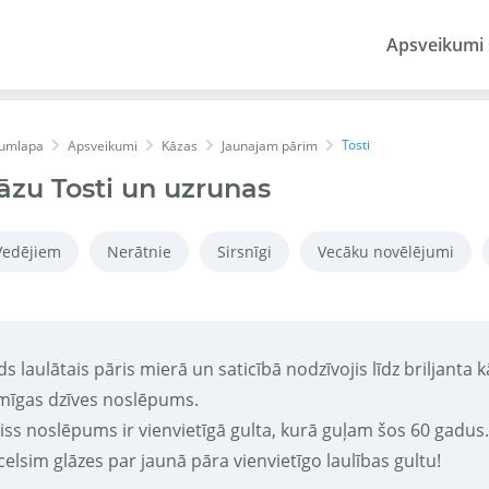
Apsveikumi
Tosti
umlapa
Apsveikumi
Kāzas
Jaunajam pārim
āzu Tosti un uzrunas
Vedējiem
Nerātnie
Sirsnīgi
Vecāku novēlējumi
s laulātais pāris mierā un saticībā nodzīvojis līdz briljanta
imīgas dzīves noslēpums.
Viss noslēpums ir vienvietīgā gulta, kurā guļam šos 60 gadus.
celsim glāzes par jaunā pāra vienvietīgo laulības gultu!