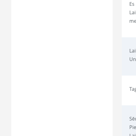
Es 
La
me
La
Un
Tag
Sēd
Pi
La