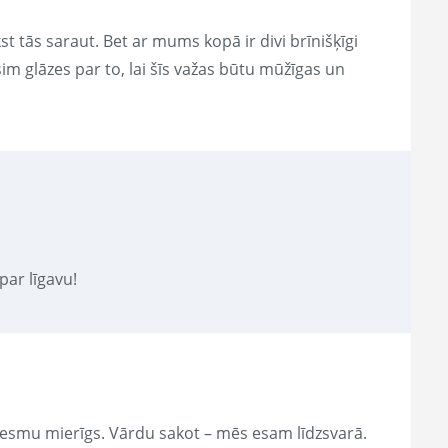
st tās saraut. Bet ar mums kopā ir divi brīnišķīgi
lsim glāzes par to, lai šīs važas būtu mūžīgas un
par līgavu!
s esmu mierīgs. Vārdu sakot – mēs esam līdzsvarā.