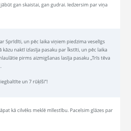
 jābūt gan skaistai, gan gudrai. Iedzersim par viņa
par Sprīdīti, un pēc laika viņiem piedzima veselīgs
āzu naktī izlasīja pasaku par Īkstīti, un pēc laika
laulātie pirms aizmigšanas lasīja pasaku „Trīs tēva
.
egbaltīte un 7 rūķīši”!
 tāpat kā cilvēks meklē mīlestību. Pacelsim glāzes par