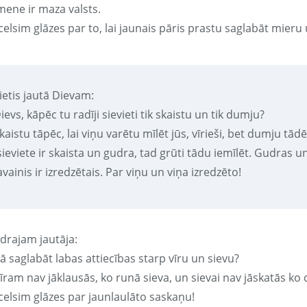
mene ir maza valsts.
elsim glāzes par to, lai jaunais pāris prastu saglabāt mieru u
ietis jautā Dievam:
ievs, kāpēc tu radīji sievieti tik skaistu un tik dumju?
kaistu tāpēc, lai viņu varētu mīlēt jūs, vīrieši, bet dumju tādēļ
sieviete ir skaista un gudra, tad grūti tādu iemīlēt. Gudras un
avainis ir izredzētais. Par viņu un viņa izredzēto!
drajam jautāja:
ā saglabāt labas attiecības starp vīru un sievu?
īram nav jāklausās, ko runā sieva, un sievai nav jāskatās ko d
celsim glāzes par jaunlaulāto saskaņu!