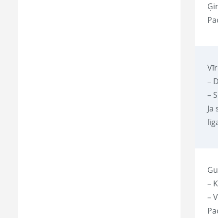
Ģi
Pac
Vīr
– D
– S
Ja 
līg
Gu
– K
– V
Pa