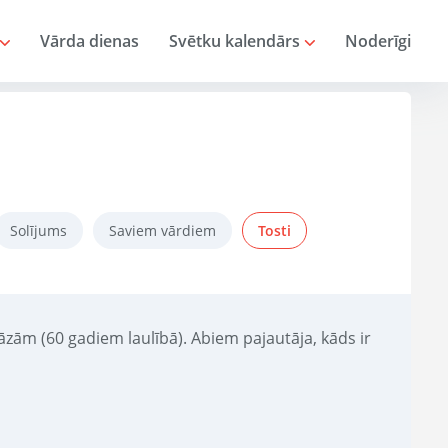
Vārda dienas
Svētku kalendārs
Noderīgi
Solījums
Saviem vārdiem
Tosti
 kāzām (60 gadiem laulībā). Abiem pajautāja, kāds ir