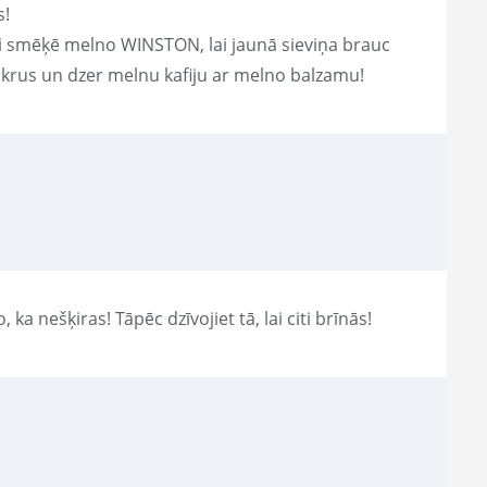
s!
lai smēķē melno WINSTON, lai jaunā sieviņa brauc
ikrus un dzer melnu kafiju ar melno balzamu!
 ka nešķiras! Tāpēc dzīvojiet tā, lai citi brīnās!