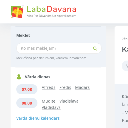
Meklēt
Sāk
K
Meklēšana pēc datumiem, vārdiem, brīvdienām
Vārda dienas
Alfrēds
Fredis
Madars
07.08
Kād
Mudīte
Vladislava
08.08
la
Vladislavs
– 
Vārda dienu kalendārs
Pa