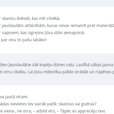
 skaistu dvēseli, kas mīt cilvēkā.
r jaunlaulāto attiecībām, kuras nevar iemainīt pret materiā
r sapņiem, kas izgrezno Jūsu dzīvi zemapziņā.
 par visu to pašu labāko!
dien Jaunlaulātie sāk kopēju dzīves ceļu. Laulībā sākas jauna
t otru cilvēku. Lai Jūsu mīlestība palīdz strādāt un rūpēties
va jautā vīram:
ādas sievietes tev vairāk patīk: skaistas vai gudras?
e viena , ne otra, – atbild vīrs, – Tāpēc es apprecēju tevi.