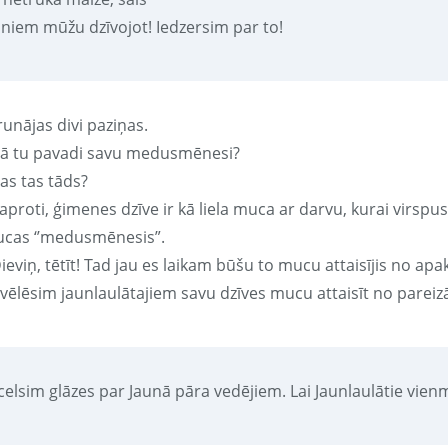
uniem mūžu dzīvojot! Iedzersim par to!
runājas divi paziņas.
Kā tu pavadi savu medusmēnesi?
as tas tāds?
aproti, ģimenes dzīve ir kā liela muca ar darvu, kurai virspu
ucas ‘’medusmēnesis”.
ieviņ, tētīt! Tad jau es laikam būšu to mucu attaisījis no apa
vēlēsim jaunlaulātajiem savu dzīves mucu attaisīt no pareizā 
celsim glāzes par Jaunā pāra vedējiem. Lai Jaunlaulātie vie