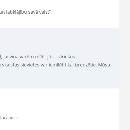
n labklājību savā valstī!
, lai viņa varētu mīlēt jūs – vīriešus.
 skaistas sievietes var iemīlēt tikai izredzētie. Mūsu
ara vīrs.