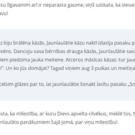
su līgavainim arī ir neparasta gaume, viņš uzskata, ka sievai
avu!
z biju brālēna kāzās. Jaunlaulātie kāzu naktī izlasīja pasaku 
sēns. Dancoju sava bērnības drauga kāzās, jaunlaulātie savā k
ņiem piedzima jauka meitene. Atceros māsīcas kāzas: tur jaun
li”. Un ko jūs domājat? Tagad viņiem aug 3 puikas un meitiņa
elsim glāzes par to, lai jaunlaulātie šonakt lasītu pasaku „Sni
sta, ka mīlestība, ar kuru Dievs apvelta cilvēkus, meklē tos,
unlaulāto panākumiem šajā jomā, par viņu mīlestību!