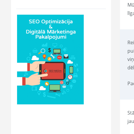
Mū
līg
Rei
pui
vi
dē
Pac
Stā
ja