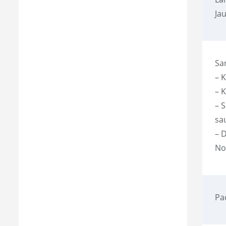
Ja
Sa
– 
– K
– S
sa
– D
No
Pa