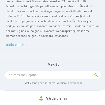
jauna mēness parādīšanos laika posmā no 21. janvāra līdz 20.
februārim. Svētki ilgst līdz pat nākamajam pilnmēnesim. Šie svētki
dažkārt tiek saukti arī par Lunāro Jauno gadu, jo svinību datumi seko
mēness fāzēm. Kopš deviņdesmito gadu vidus cilvēkiem Ķīnā tiek
piešķirtas septiņas brīvas darba dienas pēc kārtas. Šī relaksācijas
nedēļa tiek saukta par Pavasara svētkiem – terminu, ko dažreiz lieto, lai
apzīmētu Ķīnas Jauno gadu. Pavasara svētku apzīmējums iezīmē
ziemas sezonas beigas un pavasara iestāšanos.
Rādīt vairāk ↓
Ķīniešu Jaunā gada pirmsākumi ir leģendām pīti. Viena no leģendām
vēsta, ka pirms tūkstošiem gadu briesmonis vārdā Nians (latviski –
“Gads”) katra jaunā gada sākumā uzbruka ciema iedzīvotājiem.
Briesmonis baidījās no skaļiem trokšņiem, spožām gaismām un
Meklēt
sarkanās krāsas, tāpēc šīs lietas tika izmantotas, lai zvēru aizbaidītu.
Tādēļ arī šodien svinībās, kas vērstas uz vecā gada atklāšanu un jaunā
gada veiksmi un labklājību, bieži tiek izmantotas petardes, uguņošanas
ierīces, kā arī sarkanas drēbes un rotājumi. Jauniešiem svētkos naudu
Meklēšana pēc datumiem, vārdiem, brīvdienām
dāvina krāsainās sarkanās aploksnēs. Turklāt Ķīniešu Jaunais gads ir
laiks, kad baudīt svētku mielastu un apciemot ģimenes locekļus. Daudzi
šajā laikā tāpat godina savus mirušos radiniekus.
Vārda dienas
Citas ķīniešu Jaungada tradīcijas ietver rūpīgu mājas uzkopšanu, lai