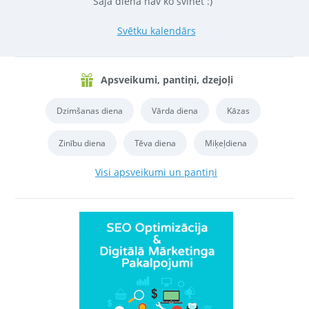
Šajā dienā nav ko svinēt :)
Svētku kalendārs
Apsveikumi, pantiņi, dzejoļi
Dzimšanas diena
Vārda diena
Kāzas
Zinību diena
Tēva diena
Miķeļdiena
Visi apsveikumi un pantiņi