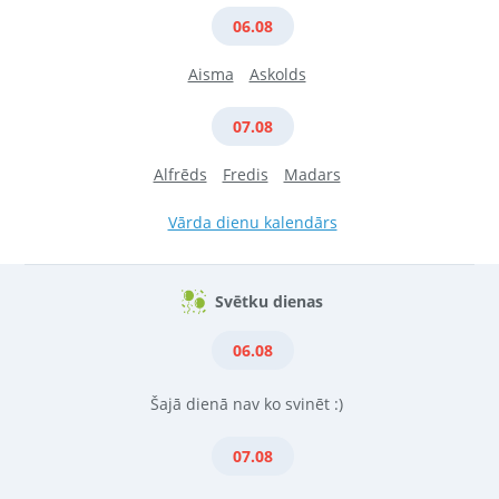
Miķeļu laika galvenā darbība, tika piekoptas īpaši interesantas
06.08
tradīcijas. Interesanti, ka Miķeļu tradīcijās noteikts, ka līdz tam ir jāveic
visas bildināšanas un pēc šīs dienas to vairs nedrīkst darīt.
Aisma
Askolds
Nav daudz latviešu tradicionālo svētku, par kuriem ir tik daudz
tautasdziesmu kā par slavenākajiem svētkiem –
Lieldienām
,
Jāņiem
un
07.08
Ziemassvētkiem
. Miķeļi, iespējams ir nākamie apdziedātākie svētki, jo
latviešu tautasdziesmu starpā netrūkst Miķeļdienas tautasdziesmas,
Alfrēds
Fredis
Madars
kurās tiek apdziedāts gan Miķelis, gan Miķeļdiena, gan tās simboli, gan
Miķeļdienas pantiņos izteikti Miķeļdienas ticējumi.
Vārda dienu kalendārs
Mūsdienās katru gadu, kad ir Miķeļdiena, tā tiek atzīmēta skolās un
dažādās kultūras iestādēs. Ap laiku, kad ir Miķeļdiena, tik plaša
Svētku dienas
svinēšana kā citos gadskārtu svētkos latviešu vidū nav novērojama.
Dažādu pasākumu laikā tiek attēlotas tā laika lauku tradīcijas, dziedātas
06.08
Miķeļu tautasdziesmas, lieli un mazi iet Miķeļdienas rotaļās.
Šajā dienā nav ko svinēt :)
07.08