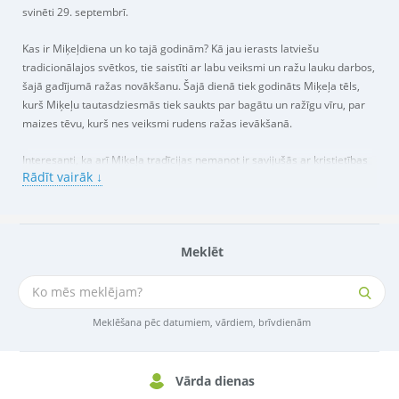
svinēti 29. septembrī.
Kas ir Miķeļdiena un ko tajā godinām? Kā jau ierasts latviešu
tradicionālajos svētkos, tie saistīti ar labu veiksmi un ražu lauku darbos,
šajā gadījumā ražas novākšanu. Šajā dienā tiek godināts Miķeļa tēls,
kurš Miķeļu tautasdziesmās tiek saukts par bagātu un ražīgu vīru, par
maizes tēvu, kurš nes veiksmi rudens ražas ievākšanā.
Interesanti, ka arī Miķeļa tradīcijas nemanot ir savijušās ar kristietības
Rādīt vairāk ↓
motīviem. Miķeļa vārds nāk no erceņģeļa Miķeļa, kuru baznīcā šajā
laikā godina. Laika gaitā ar šo vārdu sāka apzīmēt pļaujas laika beigu
svētkus, kurus mēs pazīstam kā Miķeļdienu.
Meklēt
Miķeļdienas simbols ir Jumis – divi kopā saauguši augļi. Tā grafiskajā
simbolā ir attēlota dubultvārpa. Latviešu mitoloģijā Jumis atbild par
ražību un laikā, kad ir Miķeļi latviešu rituālos notika Jumja ķeršana, kam
bija jānodrošina veiksmīga raža un dabas auglība nākamajā ražas
Meklēšana pēc datumiem, vārdiem, brīvdienām
gadā.
Miķeļdienas tradīcijās ir gan rituāli pļaujas laikā, gan upurēšanas rituāli,
Vārda dienas
gan neatņemamā latviešu svētku laika mielošanās. Pļaušanai, kas ir