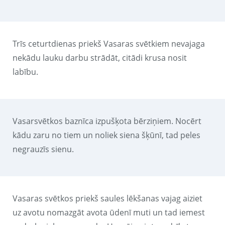
Trīs ceturtdienas priekš Vasaras svētkiem nevajaga
nekādu lauku darbu strādāt, citādi krusa nosit
labību.
Vasarsvētkos baznīca izpušķota bērziņiem. Nocērt
kādu zaru no tiem un noliek siena šķūnī, tad peles
negrauzīs sienu.
Vasaras svētkos priekš saules lēkšanas vajag aiziet
uz avotu nomazgāt avota ūdenī muti un tad iemest