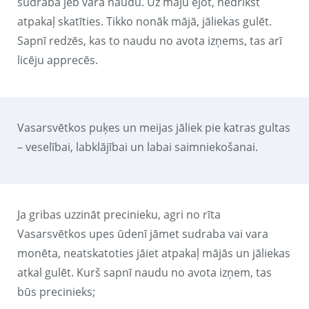
sudraba jeb vara naudu. Uz māju ejot, nedrīkst
atpakaļ skatīties. Tikko nonāk mājā, jāliekas gulēt.
Sapnī redzēs, kas to naudu no avota izņems, tas arī
licēju apprecēs.
Vasarsvētkos puķes un meijas jāliek pie katras gultas
– veselībai, labklājībai un labai saimniekošanai.
Ja gribas uzzināt precinieku, agri no rīta
Vasarsvētkos upes ūdenī jāmet sudraba vai vara
monēta, neatskatoties jāiet atpakaļ mājās un jāliekas
atkal gulēt. Kurš sapnī naudu no avota izņem, tas
būs precinieks;