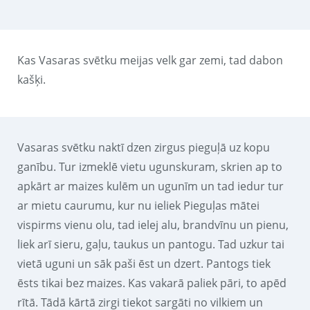
Kas Vasaras svētku meijas velk gar zemi, tad dabon
kašķi.
Vasaras svētku naktī dzen zirgus pieguļā uz kopu
ganību. Tur izmeklē vietu ugunskuram, skrien ap to
apkārt ar maizes kulēm un ugunīm un tad iedur tur
ar mietu caurumu, kur nu ieliek Pieguļas mātei
vispirms vienu olu, tad ielej alu, brandvīnu un pienu,
liek arī sieru, gaļu, taukus un pantogu. Tad uzkur tai
vietā uguni un sāk paši ēst un dzert. Pantogs tiek
ēsts tikai bez maizes. Kas vakarā paliek pāri, to apēd
rītā. Tādā kārtā zirgi tiekot sargāti no vilkiem un