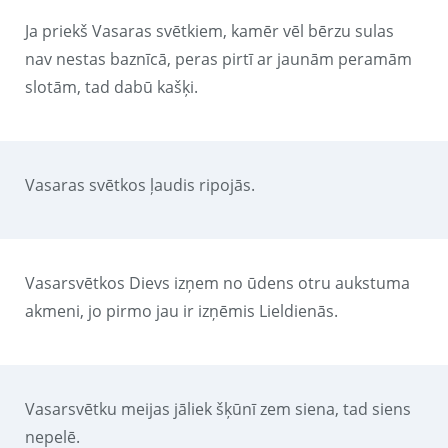
Ja priekš Vasaras svētkiem, kamēr vēl bērzu sulas
nav nestas baznīcā, peras pirtī ar jaunām peramām
slotām, tad dabū kašķi.
Vasaras svētkos ļaudis ripojās.
Vasarsvētkos Dievs izņem no ūdens otru aukstuma
akmeni, jo pirmo jau ir izņēmis Lieldienās.
Vasarsvētku meijas jāliek šķūnī zem siena, tad siens
nepelē.