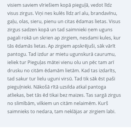
visiem saviem vīriešiem kopā pieguļā, vedot līdz
visus zirgus. Viņi nes kulēs līdz arī alu, brandavīnu,
gaļu, olas, sieru, pienu un citas ēdamas lietas. Visus
zirgus sadzen kopā un tad saimnieki ņem uguns
pagali rokā un skrien ap zirgiem, nesdami kules, kur
tās ēdamās lietas. Ap zirgiem apskrējuši, sāk vārīt
pantogu. Tad izdur ar mietu ugunskurā caurumu,
ieliek tur Pieguļas mātei vienu olu un pēc tam arī
drusku no citām ēdamām lietām. Kad tas izdarīts,
tad sakur tur lielu uguni virsū. Tad tik sāk ēst paši
pieguļnieki. Nākošā rītā uzsilda atkal pantoga
atliekas, bet tās ēd tikai bez maizes. Tas sargā zirgus
no slimībām, vilkiem un citām nelaimēm. Kurš
saimnieks to nedara, tam neklājas ar zirgiem labi.