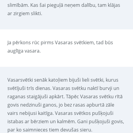
slimībām. Kas šai pieguļā neņem dalību, tam klājas
ar zirgiem slikti.
Ja pērkons rūc pirms Vasaras svētkiem, tad būs
auglīga vasara.
Vasarsvētki senāk katoļiem bijuši lieli svētki, kurus
svētījuši trīs dienas. Vasaras svētku naktī burvji un
raganas staigājuši apkārt. Tāpēc Vasaras svētku rītā
govis nedzinuši ganos, jo bez rasas apburtā zāle
vairs nebijusi kaitīga. Vasaras svētkos pušķojuši
istabas ar bērziem un kalmēm. Gani pušķojuši govis,
par ko saimnieces tiem devušas sieru.