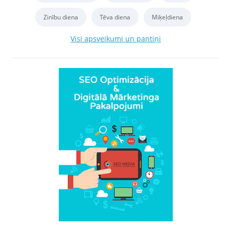
Zinību diena
Tēva diena
Miķeļdiena
Visi apsveikumi un pantiņi