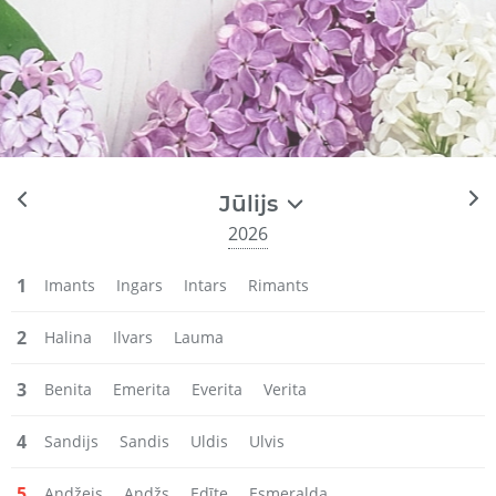
Jūlijs
2026
1
Imants
Ingars
Intars
Rimants
2
Halina
Ilvars
Lauma
3
Benita
Emerita
Everita
Verita
4
Sandijs
Sandis
Uldis
Ulvis
5
Andžejs
Andžs
Edīte
Esmeralda