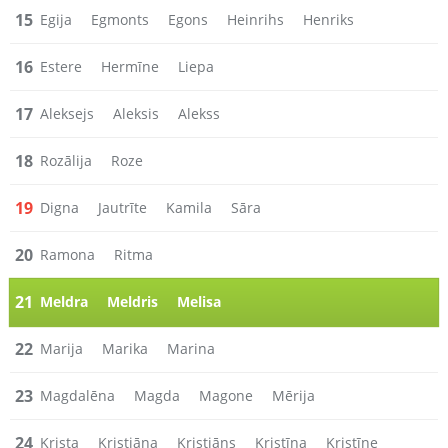
15
Egija
Egmonts
Egons
Heinrihs
Henriks
16
Estere
Hermīne
Liepa
17
Aleksejs
Aleksis
Alekss
18
Rozālija
Roze
19
Digna
Jautrīte
Kamila
Sāra
20
Ramona
Ritma
21
Meldra
Meldris
Melisa
22
Marija
Marika
Marina
23
Magdalēna
Magda
Magone
Mērija
24
Krista
Kristiāna
Kristiāns
Kristīna
Kristīne