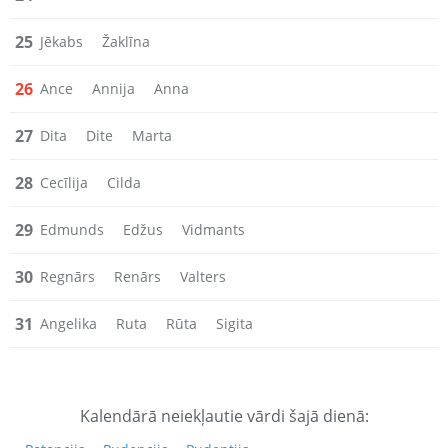
25
Jēkabs
Žaklīna
26
Ance
Annija
Anna
27
Dita
Dite
Marta
28
Cecīlija
Cilda
29
Edmunds
Edžus
Vidmants
30
Regnārs
Renārs
Valters
31
Angelika
Ruta
Rūta
Sigita
Kalendārā neiekļautie vārdi šajā dienā: