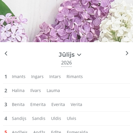
Jūlijs
2026
1
Imants
Ingars
Intars
Rimants
2
Halina
Ilvars
Lauma
3
Benita
Emerita
Everita
Verita
4
Sandijs
Sandis
Uldis
Ulvis
5
Andžejs
Andžs
Edīte
Esmeralda