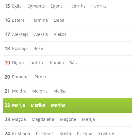
15
Egija
Egmonts
Egons
Heinrihs
Henriks
16
Estere
Hermīne
Liepa
17
Aleksejs
Aleksis
Alekss
18
Rozālija
Roze
19
Digna
Jautrīte
Kamila
Sāra
20
Ramona
Ritma
21
Meldra
Meldris
Melisa
22
Marija
Marika
Marina
23
Magda
Magdalēna
Magone
Mērija
24
Kristiāna
Kristiāns
Krista
Kristīna
Kristīne