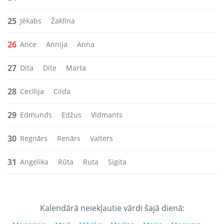
25
Jēkabs
Žaklīna
26
Ance
Annija
Anna
27
Dita
Dite
Marta
28
Cecīlija
Cilda
29
Edmunds
Edžus
Vidmants
30
Regnārs
Renārs
Valters
31
Angelika
Rūta
Ruta
Sigita
Kalendārā neiekļautie vārdi šajā dienā: