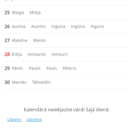
25
Maiga
Milija
26
Ausma
Ausmis
Inguna
Ingūna
Inguns
27
Malvīne
Malvis
28
Kitija
Viestards
Viesturs
29
Pāvils
Paulis
Pauls
Pēteris
30
Mareks
Tālivaldis
Kalendārā neiekļautie vārdi šajā dienā:
Līgonis
Līgotnis