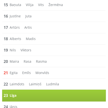
15
Baņuta
Vilija
Vits
Žermēna
16
Justīne
Juta
17
Artūrs
Artis
18
Alberts
Madis
19
Nils
Viktors
20
Maira
Rasa
Rasma
21
Egita
Emīls
Monvīds
22
Laimdots
Laimiņš
Ludmila
23
Līga
24
Jānis