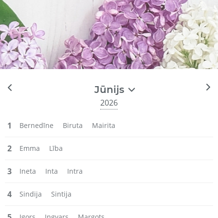
Jūnijs
2026
1
Bernedīne
Biruta
Mairita
2
Emma
Lība
3
Ineta
Inta
Intra
4
Sindija
Sintija
5
Igors
Ingvars
Margots