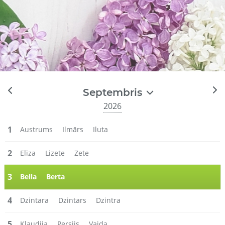
Septembris
2026
1
Austrums
Ilmārs
Iluta
2
Elīza
Lizete
Zete
3
Bella
Berta
4
Dzintara
Dzintars
Dzintra
5
Klaudija
Persijs
Vaida