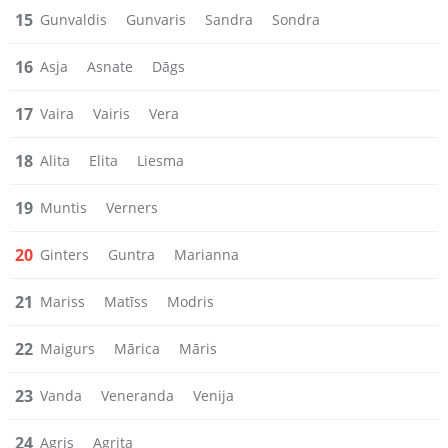
15
Gunvaldis
Gunvaris
Sandra
Sondra
16
Asja
Asnate
Dāgs
17
Vaira
Vairis
Vera
18
Alita
Elita
Liesma
19
Muntis
Verners
20
Ginters
Guntra
Marianna
21
Mariss
Matīss
Modris
22
Maigurs
Mārica
Māris
23
Vanda
Veneranda
Venija
24
Agris
Agrita