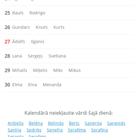
25
Rauls
Rodrigo
26
Gundars
Knuts
Kurts
27
Ādolfs
Ilgonis
28
Lana
Sergejs
Svetlana
29
Mihails
Miķelis
Miks
Mikus
30
Elma
Elna
Menarda
Kalendārā neiekļautie vārdi šajā dienā:
Aribella
Belēna
Belinda
Berts
Sangrita
Sangvids
Sanlija
Sedriks
Senefra
Serafima
Serafina
Seranta
Serafims