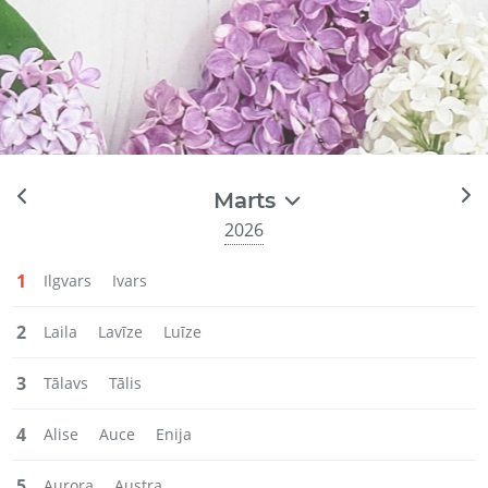
Marts
2026
1
Ilgvars
Ivars
2
Laila
Lavīze
Luīze
3
Tālavs
Tālis
4
Alise
Auce
Enija
5
Aurora
Austra