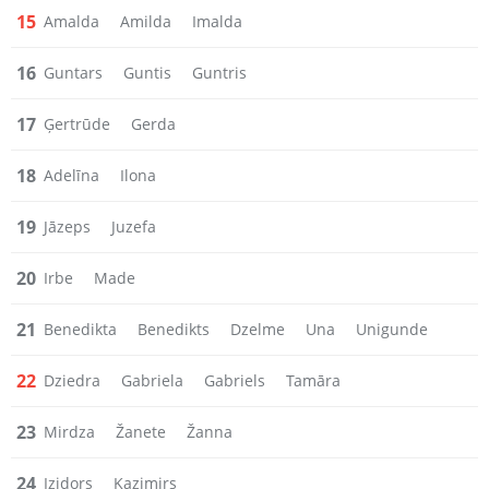
15
Amalda
Amilda
Imalda
16
Guntars
Guntis
Guntris
17
Ģertrūde
Gerda
18
Adelīna
Ilona
19
Jāzeps
Juzefa
20
Irbe
Made
21
Benedikta
Benedikts
Dzelme
Una
Unigunde
22
Dziedra
Gabriela
Gabriels
Tamāra
23
Mirdza
Žanete
Žanna
24
Izidors
Kazimirs