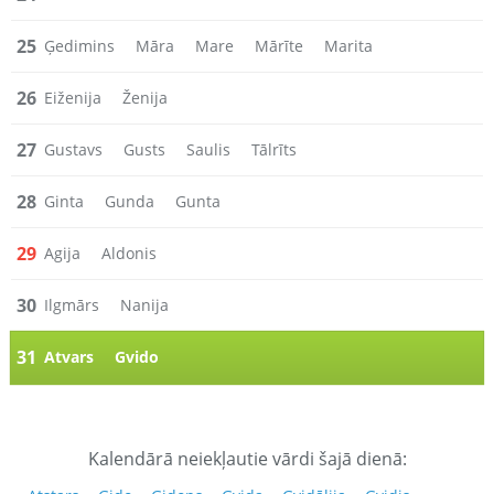
25
Ģedimins
Māra
Mare
Mārīte
Marita
26
Eiženija
Ženija
27
Gustavs
Gusts
Saulis
Tālrīts
28
Ginta
Gunda
Gunta
29
Agija
Aldonis
30
Ilgmārs
Nanija
31
Atvars
Gvido
Kalendārā neiekļautie vārdi šajā dienā: