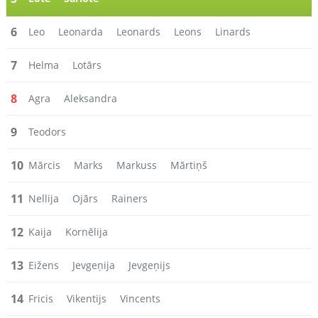
6
Leo
Leonarda
Leonards
Leons
Linards
7
Helma
Lotārs
8
Agra
Aleksandra
9
Teodors
10
Mārcis
Marks
Markuss
Mārtiņš
11
Nellija
Ojārs
Rainers
12
Kaija
Kornēlija
13
Eižens
Jevgeņija
Jevgeņijs
14
Fricis
Vikentijs
Vincents