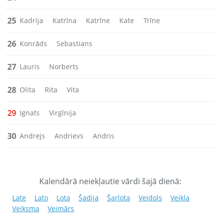
25
Kadrija
Katrīna
Katrīne
Kate
Trīne
26
Konrāds
Sebastians
27
Lauris
Norberts
28
Olita
Rita
Vita
29
Ignats
Virgīnija
30
Andrejs
Andrievs
Andris
Kalendārā neiekļautie vārdi šajā dienā:
Late
Lato
Lota
Šadija
Šarlota
Veidols
Veikla
Veiksma
Veimārs