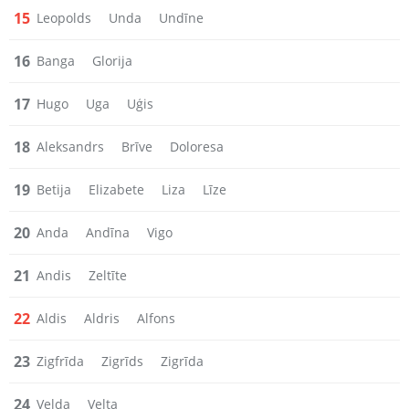
15
Leopolds
Unda
Undīne
16
Banga
Glorija
17
Hugo
Uga
Uģis
18
Aleksandrs
Brīve
Doloresa
19
Betija
Elizabete
Liza
Līze
20
Anda
Andīna
Vigo
21
Andis
Zeltīte
22
Aldis
Aldris
Alfons
23
Zigfrīda
Zigrīds
Zigrīda
24
Velda
Velta