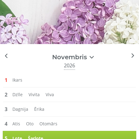
Novembris
2026
1
Ikars
2
Dzīle
Vivita
Viva
3
Dagnija
Ērika
4
Atis
Oto
Otomārs
5
Lote
Šarlote