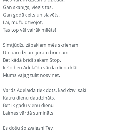
Gan skanīgs, viegls tas,
Gan godā celts un slavēts,
Lai, mūžu dzīvojot,
Tas top vēl vairāk mīlēts!
Simtjūdžu zābakiem mēs skrienam
Un pāri dziļām jūrām brienam.
Bet kādā brīdi sakam Stop.
Ir šodien Adelaīda vārda diena klāt.
Mums vajag tūlīt nosvinēt.
Vārds Adelaīda tiek dots, kad dzīvi sāki
Katru dienu daudzināts.
Bet ik gadu vienu dienu
Laimes vārdā sumināts!
Es došu šo zvaigzni Tev,