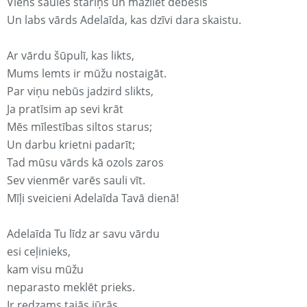
Viens saules stariņš un mazliet debesis
Un labs vārds Adelaīda, kas dzīvi dara skaistu.
Ar vārdu šūpulī, kas likts,
Mums lemts ir mūžu nostaigāt.
Par viņu nebūs jadzird slikts,
Ja pratīsim ap sevi krāt
Mēs mīlestības siltos starus;
Un darbu krietni padarīt;
Tad mūsu vārds kā ozols zaros
Sev vienmēr varēs sauli vīt.
Mīļi sveicieni Adelaīda Tavā dienā!
Adelaīda Tu līdz ar savu vārdu
esi ceļinieks,
kam visu mūžu
neparasto meklēt prieks.
Ir redzams tajās jūrās