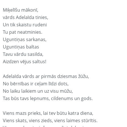
Miķelīšu mākonī,
vārds Adelaīda tinies,
Un tik skaistu rudeni
Tu pat neatminies.
Uguntiņas sarkanas,
Uguntiņas baltas
Tavu vārdu sasilda,
Aizdzen vējus saltus!
Adelaīda vārds ar pirmās dziesmas žūžu,
No bērnības ir ceļam līdzi dots,
No laiku laikiem un uz visu mūžu,
Tas būs tavs lepnums, cildenums un gods.
Viens mazs prieks, lai tev būtu katra diena,
Viens skats, viens zieds, viens laimes stūrītis.