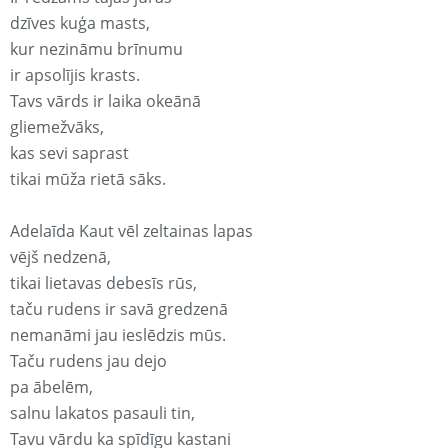
dzīves kuģa masts,
kur nezināmu brīnumu
ir apsolījis krasts.
Tavs vārds ir laika okeānā
gliemežvāks,
kas sevi saprast
tikai mūža rietā sāks.
Adelaīda Kaut vēl zeltainas lapas
vējš nedzenā,
tikai lietavas debesīs rūs,
taču rudens ir savā gredzenā
nemanāmi jau ieslēdzis mūs.
Taču rudens jau dejo
pa ābelēm,
salnu lakatos pasauli tin,
Tavu vārdu ka spīdīgu kastani