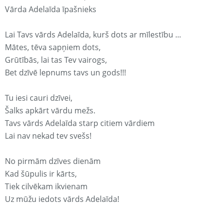
Vārda Adelaīda īpašnieks
Lai Tavs vārds Adelaīda, kurš dots ar mīlestību ...
Mātes, tēva sapņiem dots,
Grūtībās, lai tas Tev vairogs,
Bet dzīvē lepnums tavs un gods!!!
Tu iesi cauri dzīvei,
Šalks apkārt vārdu mežs.
Tavs vārds Adelaīda starp citiem vārdiem
Lai nav nekad tev svešs!
No pirmām dzīves dienām
Kad šūpulis ir kārts,
Tiek cilvēkam ikvienam
Uz mūžu iedots vārds Adelaīda!