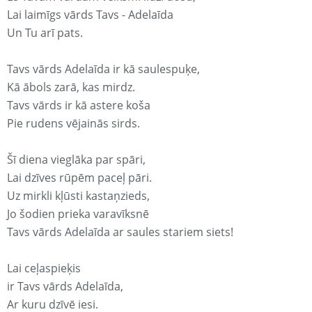
Lai laimīgs vārds Tavs - Adelaīda
Un Tu arī pats.
Tavs vārds Adelaīda ir kā saulespuķe,
Kā ābols zarā, kas mirdz.
Tavs vārds ir kā astere koša
Pie rudens vējainās sirds.
Šī diena vieglāka par spāri,
Lai dzīves rūpēm paceļ pāri.
Uz mirkli kļūsti kastaņzieds,
Jo šodien prieka varavīksnē
Tavs vārds Adelaīda ar saules stariem siets!
Lai ceļaspieķis
ir Tavs vārds Adelaīda,
Ar kuru dzīvē iesi.