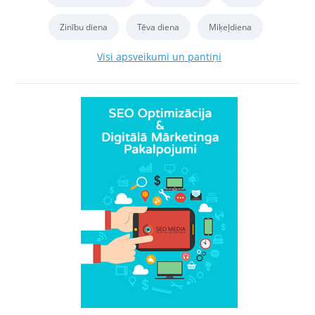
Zinību diena
Tēva diena
Miķeļdiena
Visi apsveikumi un pantiņi