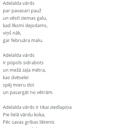
Adelaīda vārds
par pavasari pauž
un vēstī ziemas galu,
kad līksmi dejodams,
viņš nāk,
gar februāra malu.
Adelaīda vārds
ir pūpols sidrabots
un mežā zaļa mētra,
kas dvēselei
spēj mieru dot
un pasargāt no vētrām.
Adelaīda vārds ir tikai ziedlapiņa
Pie lielā vārdu koka,
Pēc savas gribas liktenis