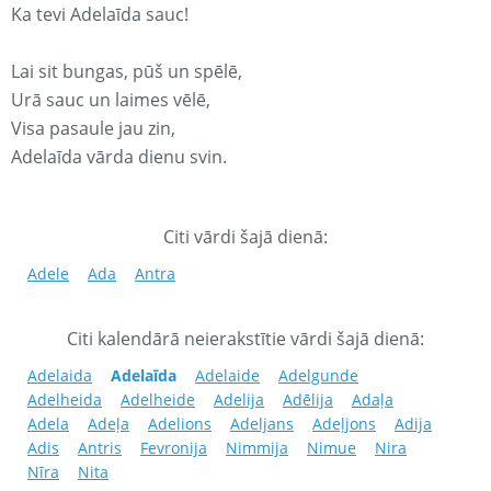
Ka tevi Adelaīda sauc!
Lai sit bungas, pūš un spēlē,
Urā sauc un laimes vēlē,
Visa pasaule jau zin,
Adelaīda vārda dienu svin.
Citi vārdi šajā dienā:
Adele
Ada
Antra
Citi kalendārā neierakstītie vārdi šajā dienā:
Adelaida
Adelaīda
Adelaide
Adelgunde
Adelheida
Adelheide
Adelija
Adēlija
Adaļa
Adela
Adeļa
Adelions
Adeljans
Adeļjons
Adija
Adis
Antris
Fevronija
Nimmija
Nimue
Nira
Nīra
Nita