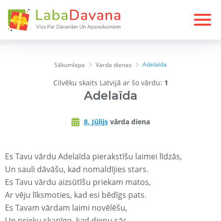
Adelaīda
Sākumlapa
Varda dienas
Cilvēku skaits Latvijā ar šo vārdu:
1
Adelaīda
8. Jūlijs
vārda diena
Es Tavu vārdu Adelaīda pierakstīšu laimei līdzās,
Un sauli dāvāšu, kad nomaldījies stars.
Es Tavu vārdu aizsūtīšu priekam matos,
Ar vēju līksmoties, kad esi bēdīgs pats.
Es Tavam vārdam laimi novēlēšu,
Un prieku skanīgo, kad dienu sāc.