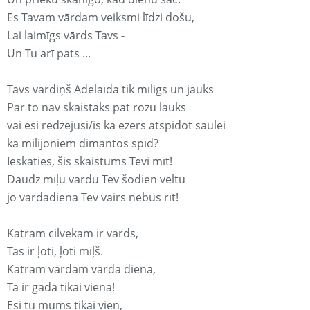
Es Tavam vārdam veiksmi līdzi došu,
Lai laimīgs vārds Tavs -
Un Tu arī pats ...
Tavs vārdiņš Adelaīda tik mīligs un jauks
Par to nav skaistāks pat rozu lauks
vai esi redzējusi/is kā ezers atspidot saulei
kā milijoniem dimantos spīd?
Ieskaties, šis skaistums Tevi mīt!
Daudz mīļu vardu Tev šodien veltu
jo vardadiena Tev vairs nebūs rīt!
Katram cilvēkam ir vārds,
Tas ir ļoti, ļoti mīļš.
Katram vārdam vārda diena,
Tā ir gadā tikai viena!
Esi tu mums tikai vien,