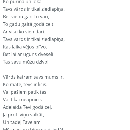
Ko purina un loka.
Tavs vārds ir tikai ziedlapiņa,
Bet vienu gan Tu vari,
To gadu gaitā godā celt
Ar visu ko vien dari.
Tavs vārds ir tikai ziedlapiņa,
Kas laika vējos plīvo,
Bet lai ar uguns dvēseli
Tas savu mūžu dzīvo!
Vārds katram savs mums ir,
Ko māte, tēvs ir licis.
Vai pašiem patīk tas,
Vai tikai neapnicis.
Adelaīda Tevi godā ceļ,
Ja proti viņu valkāt,
Un tādēļ Tavējam
Mēs varam dziesmu dziedāt.