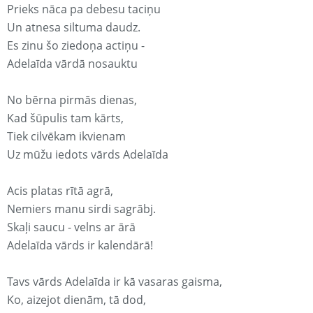
Prieks nāca pa debesu taciņu
Un atnesa siltuma daudz.
Es zinu šo ziedoņa actiņu -
Adelaīda vārdā nosauktu
No bērna pirmās dienas,
Kad šūpulis tam kārts,
Tiek cilvēkam ikvienam
Uz mūžu iedots vārds Adelaīda
Acis platas rītā agrā,
Nemiers manu sirdi sagrābj.
Skaļi saucu - velns ar ārā
Adelaīda vārds ir kalendārā!
Tavs vārds Adelaīda ir kā vasaras gaisma,
Ko, aizejot dienām, tā dod,