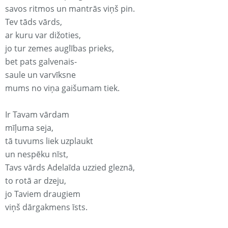
savos ritmos un mantrās viņš pin.
Tev tāds vārds,
ar kuru var dižoties,
jo tur zemes auglības prieks,
bet pats galvenais-
saule un varvīksne
mums no viņa gaišumam tiek.
Ir Tavam vārdam
mīļuma seja,
tā tuvums liek uzplaukt
un nespēku nīst,
Tavs vārds Adelaīda uzzied gleznā,
to rotā ar dzeju,
jo Taviem draugiem
viņš dārgakmens īsts.