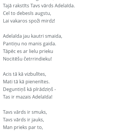
Tajā rakstīts Tavs vārds Adelaīda.
Cel to debesīs augstu,
Lai vakaros spoži mirdz!
Adelaīda jau kautri smaida,
Pantiņu no manis gaida.
Tāpēc es ar lielu prieku
Nocitēšu četrrindieku!
Acis tā kā vizbulītes,
Mati tā kā pienenītes.
Deguntiņš kā pīrādziņš -
Tas ir mazais Adelaīda!
Tavs vārds ir smuks,
Tavs vārds ir jauks,
Man prieks par to,