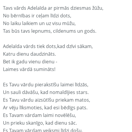
Tavs vārds Adelaīda ar pirmās dziesmas žūžu,
No bērnības ir ceļam līdzi dots,
No laiku laikiem un uz visu mūžu,
Tas būs tavs lepnums, cildenums un gods.
Adelaīda vārds tiek dots,kad dzīvi sākam,
Katru dienu daudzināts.
Bet ik gadu vienu dienu -
Laimes vārdā sumināts!
Es Tavu vārdu pierakstīšu laimei līdzās,
Un sauli dāvāšu, kad nomaldījies stars.
Es Tavu vārdu aizsūtīšu priekam matos,
Ar vēju līksmoties, kad esi bēdīgs pats.
Es Tavam vārdam laimi novēlēšu,
Un prieku skanīgo, kad dienu sāc.
Es Tavam vārdam veiksmi līdzi došu,