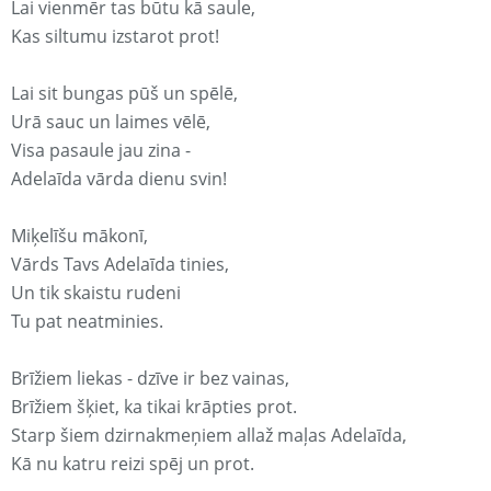
Lai vienmēr tas būtu kā saule,
Kas siltumu izstarot prot!
Lai sit bungas pūš un spēlē,
Urā sauc un laimes vēlē,
Visa pasaule jau zina -
Adelaīda vārda dienu svin!
Miķelīšu mākonī,
Vārds Tavs Adelaīda tinies,
Un tik skaistu rudeni
Tu pat neatminies.
Brīžiem liekas - dzīve ir bez vainas,
Brīžiem šķiet, ka tikai krāpties prot.
Starp šiem dzirnakmeņiem allaž maļas Adelaīda,
Kā nu katru reizi spēj un prot.