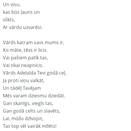
Un visu,
kas būs ļauns un
slikts,
Ar vārdu uzvarēsi.
Vārds katram savs mums ir,
Ko māte, tēvs ir licis.
Vai pašiem patīk tas,
Vai tikai neapnicis.
Vārds Adelaīda Tevi godā ceļ,
Ja proti viņu valkāt,
Un tādēļ Tavējam
Mēs varam dziesmu dziedāt.
Gan skanīgs, viegls tas,
Gan godā celts un slavēts,
Lai, mūžu dzīvojot,
Tas top vēl vairāk mīlēts!