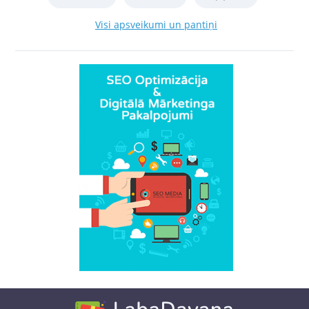
Visi apsveikumi un pantiņi