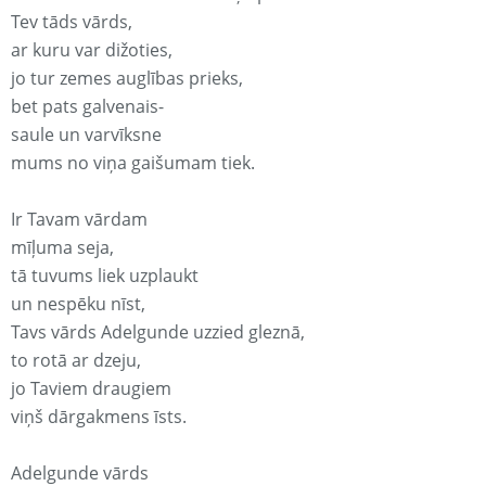
Tev tāds vārds,
ar kuru var dižoties,
jo tur zemes auglības prieks,
bet pats galvenais-
saule un varvīksne
mums no viņa gaišumam tiek.
Ir Tavam vārdam
mīļuma seja,
tā tuvums liek uzplaukt
un nespēku nīst,
Tavs vārds Adelgunde uzzied gleznā,
to rotā ar dzeju,
jo Taviem draugiem
viņš dārgakmens īsts.
Adelgunde vārds