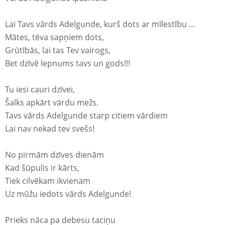
Lai Tavs vārds Adelgunde, kurš dots ar mīlestību ...
Mātes, tēva sapņiem dots,
Grūtībās, lai tas Tev vairogs,
Bet dzīvē lepnums tavs un gods!!!
Tu iesi cauri dzīvei,
Šalks apkārt vārdu mežs.
Tavs vārds Adelgunde starp citiem vārdiem
Lai nav nekad tev svešs!
No pirmām dzīves dienām
Kad šūpulis ir kārts,
Tiek cilvēkam ikvienam
Uz mūžu iedots vārds Adelgunde!
Prieks nāca pa debesu taciņu