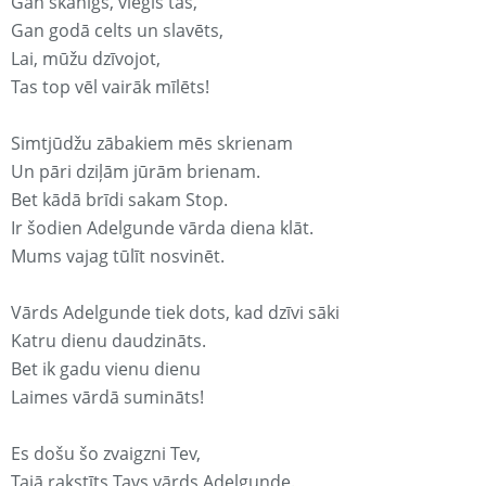
Gan skanīgs, viegls tas,
Gan godā celts un slavēts,
Lai, mūžu dzīvojot,
Tas top vēl vairāk mīlēts!
Simtjūdžu zābakiem mēs skrienam
Un pāri dziļām jūrām brienam.
Bet kādā brīdi sakam Stop.
Ir šodien Adelgunde vārda diena klāt.
Mums vajag tūlīt nosvinēt.
Vārds Adelgunde tiek dots, kad dzīvi sāki
Katru dienu daudzināts.
Bet ik gadu vienu dienu
Laimes vārdā sumināts!
Es došu šo zvaigzni Tev,
Tajā rakstīts Tavs vārds Adelgunde.