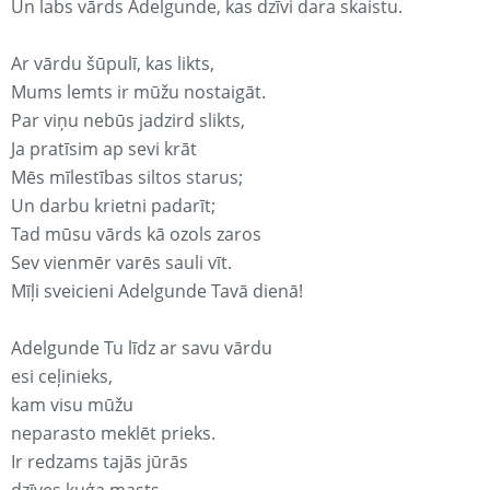
Un labs vārds Adelgunde, kas dzīvi dara skaistu.
Ar vārdu šūpulī, kas likts,
Mums lemts ir mūžu nostaigāt.
Par viņu nebūs jadzird slikts,
Ja pratīsim ap sevi krāt
Mēs mīlestības siltos starus;
Un darbu krietni padarīt;
Tad mūsu vārds kā ozols zaros
Sev vienmēr varēs sauli vīt.
Mīļi sveicieni Adelgunde Tavā dienā!
Adelgunde Tu līdz ar savu vārdu
esi ceļinieks,
kam visu mūžu
neparasto meklēt prieks.
Ir redzams tajās jūrās