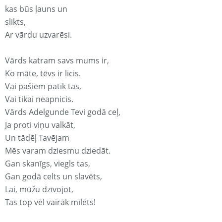
kas būs ļauns un
slikts,
Ar vārdu uzvarēsi.
Vārds katram savs mums ir,
Ko māte, tēvs ir licis.
Vai pašiem patīk tas,
Vai tikai neapnicis.
Vārds Adelgunde Tevi godā ceļ,
Ja proti viņu valkāt,
Un tādēļ Tavējam
Mēs varam dziesmu dziedāt.
Gan skanīgs, viegls tas,
Gan godā celts un slavēts,
Lai, mūžu dzīvojot,
Tas top vēl vairāk mīlēts!