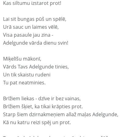
Kas siltumu izstarot prot!
Lai sit bungas pūš un spēlē,
Urā sauc un laimes vēlē,
Visa pasaule jau zina -
Adelgunde vārda dienu svin!
Miķelīšu mākonī,
Vārds Tavs Adelgunde tinies,
Un tik skaistu rudeni
Tu pat neatminies.
Brīžiem liekas - dzīve ir bez vainas,
Brīžiem šķiet, ka tikai krāpties prot.
Starp šiem dzirnakmeņiem allaž maļas Adelgunde,
Kā nu katru reizi spēj un prot.