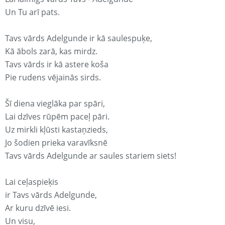
Un Tu arī pats.
Tavs vārds Adelgunde ir kā saulespuķe,
Kā ābols zarā, kas mirdz.
Tavs vārds ir kā astere koša
Pie rudens vējainās sirds.
Šī diena vieglāka par spāri,
Lai dzīves rūpēm paceļ pāri.
Uz mirkli kļūsti kastaņzieds,
Jo šodien prieka varavīksnē
Tavs vārds Adelgunde ar saules stariem siets!
Lai ceļaspieķis
ir Tavs vārds Adelgunde,
Ar kuru dzīvē iesi.
Un visu,