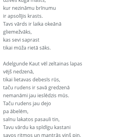
dzīves kuģa masts,
kur nezināmu brīnumu
ir apsolījis krasts.
Tavs vārds ir laika okeānā
gliemežvāks,
kas sevi saprast
tikai mūža rietā sāks.
Adelgunde Kaut vēl zeltainas lapas
vējš nedzenā,
tikai lietavas debesīs rūs,
taču rudens ir savā gredzenā
nemanāmi jau ieslēdzis mūs.
Taču rudens jau dejo
pa ābelēm,
salnu lakatos pasauli tin,
Tavu vārdu ka spīdīgu kastani
savos ritmos un mantrās viņš pin.