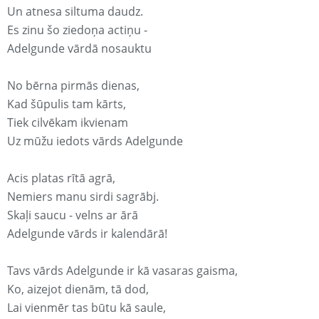
Un atnesa siltuma daudz.
Es zinu šo ziedoņa actiņu -
Adelgunde vārdā nosauktu
No bērna pirmās dienas,
Kad šūpulis tam kārts,
Tiek cilvēkam ikvienam
Uz mūžu iedots vārds Adelgunde
Acis platas rītā agrā,
Nemiers manu sirdi sagrābj.
Skaļi saucu - velns ar ārā
Adelgunde vārds ir kalendārā!
Tavs vārds Adelgunde ir kā vasaras gaisma,
Ko, aizejot dienām, tā dod,
Lai vienmēr tas būtu kā saule,