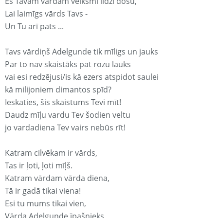
Es Tavam vārdam veiksmi līdzi došu,
Lai laimīgs vārds Tavs -
Un Tu arī pats ...
Tavs vārdiņš Adelgunde tik mīligs un jauks
Par to nav skaistāks pat rozu lauks
vai esi redzējusi/is kā ezers atspidot saulei
kā milijoniem dimantos spīd?
Ieskaties, šis skaistums Tevi mīt!
Daudz mīļu vardu Tev šodien veltu
jo vardadiena Tev vairs nebūs rīt!
Katram cilvēkam ir vārds,
Tas ir ļoti, ļoti mīļš.
Katram vārdam vārda diena,
Tā ir gadā tikai viena!
Esi tu mums tikai vien,
Vārda Adelgunde īpašnieks