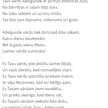
Tavs vārds Adelgunde ar pirmās dziesmas žūžu,
No bērnības ir ceļam līdzi dots,
No laiku laikiem un uz visu mūžu,
Tas būs tavs lepnums, cildenums un gods.
Adelgunde vārds tiek dots,kad dzīvi sākam,
Katru dienu daudzināts.
Bet ik gadu vienu dienu -
Laimes vārdā sumināts!
Es Tavu vārdu pierakstīšu laimei līdzās,
Un sauli dāvāšu, kad nomaldījies stars.
Es Tavu vārdu aizsūtīšu priekam matos,
Ar vēju līksmoties, kad esi bēdīgs pats.
Es Tavam vārdam laimi novēlēšu,
Un prieku skanīgo, kad dienu sāc.
Es Tavam vārdam veiksmi līdzi došu,
Lai laimīgs vārds Tavs - Adelgunde