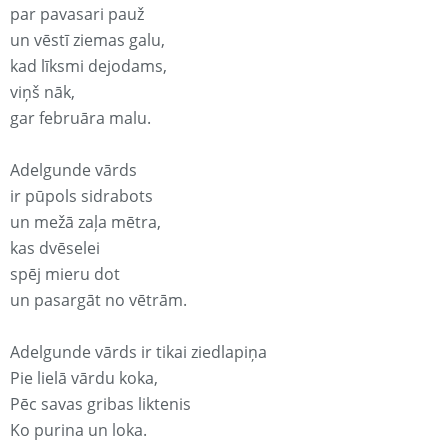
par pavasari pauž
un vēstī ziemas galu,
kad līksmi dejodams,
viņš nāk,
gar februāra malu.
Adelgunde vārds
ir pūpols sidrabots
un mežā zaļa mētra,
kas dvēselei
spēj mieru dot
un pasargāt no vētrām.
Adelgunde vārds ir tikai ziedlapiņa
Pie lielā vārdu koka,
Pēc savas gribas liktenis
Ko purina un loka.