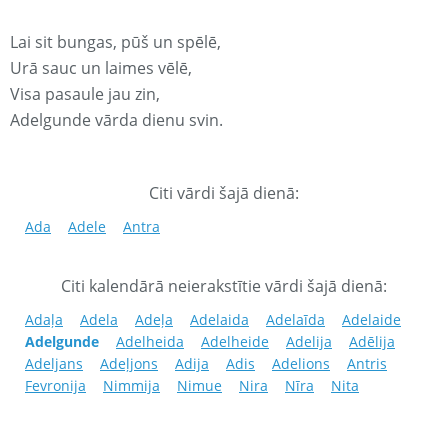
Lai sit bungas, pūš un spēlē,
Urā sauc un laimes vēlē,
Visa pasaule jau zin,
Adelgunde vārda dienu svin.
Citi vārdi šajā dienā:
Ada
Adele
Antra
Citi kalendārā neierakstītie vārdi šajā dienā:
Adaļa
Adela
Adeļa
Adelaida
Adelaīda
Adelaide
Adelgunde
Adelheida
Adelheide
Adelija
Adēlija
Adeljans
Adeļjons
Adija
Adis
Adelions
Antris
Fevronija
Nimmija
Nimue
Nira
Nīra
Nita