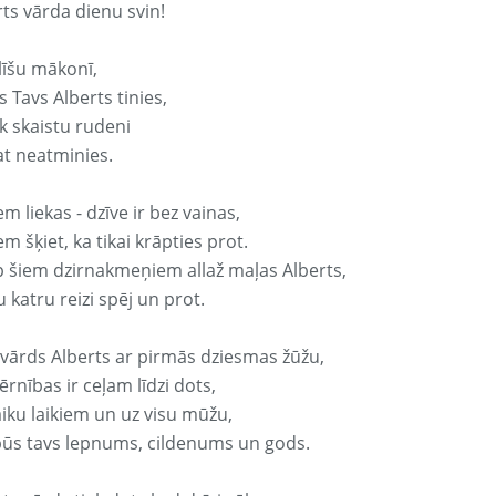
rts vārda dienu svin!
līšu mākonī,
 Tavs Alberts tinies,
k skaistu rudeni
at neatminies.
em liekas - dzīve ir bez vainas,
em šķiet, ka tikai krāpties prot.
p šiem dzirnakmeņiem allaž maļas Alberts,
 katru reizi spēj un prot.
 vārds Alberts ar pirmās dziesmas žūžu,
rnības ir ceļam līdzi dots,
aiku laikiem un uz visu mūžu,
būs tavs lepnums, cildenums un gods.