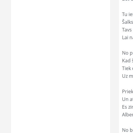
Tu ie
Šalk
Tavs
Lai 
No p
Kad š
Tiek
Uz m
Prie
Un a
Es zi
Albe
No b