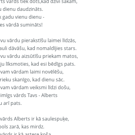
ts vārds tiek dots,kad dzīvi sākam,
u dienu daudzināts.
k gadu vienu dienu -
es vārdā sumināts!
vu vārdu pierakstīšu laimei līdzās,
auli dāvāšu, kad nomaldījies stars.
avu vārdu aizsūtīšu priekam matos,
ju līksmoties, kad esi bēdīgs pats.
avam vārdam laimi novēlēšu,
rieku skanīgo, kad dienu sāc.
avam vārdam veiksmi līdzi došu,
aimīgs vārds Tavs - Alberts
 arī pats.
vārds Alberts ir kā saulespuķe,
ols zarā, kas mirdz.
vārds ir kā astere koša