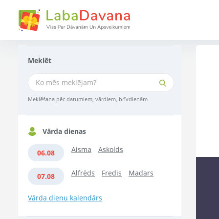
Meklēt
Meklēšana pēc datumiem, vārdiem, brīvdienām
Vārda dienas
Aisma
Askolds
06.08
Alfrēds
Fredis
Madars
07.08
Vārda dienu kalendārs