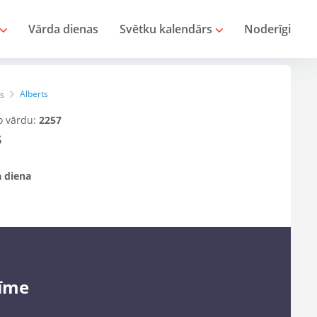
Vārda dienas
Svētku kalendārs
Noderīgi
Alberts
s
šo vārdu:
2257
s
 diena
īme