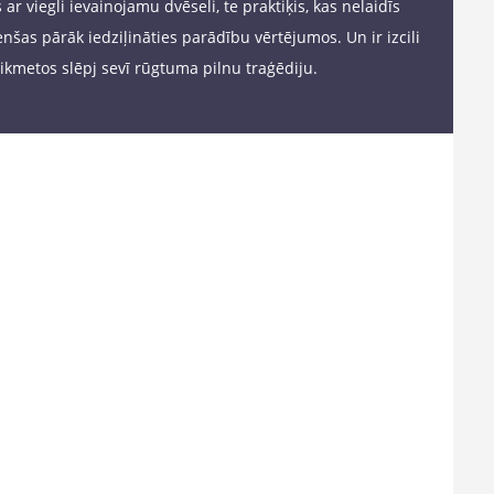
 ar viegli ievainojamu dvēseli, te praktiķis, kas nelaidīs
nšas pārāk iedziļināties parādību vērtējumos. Un ir izcili
aikmetos slēpj sevī rūgtuma pilnu traģēdiju.