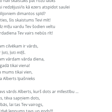
o nav skaistāks pat rozu lauks
si redzējusi/is kā ezers atspidot saulei
ilijoniem dimantos spīd?
ties, šis skaistums Tevi mīt!
z mīļu vardu Tev šodien veltu
rdadiena Tev vairs nebūs rīt!
am cilvēkam ir vārds,
 ļoti, ļoti mīļš.
am vārdam vārda diena,
 gadā tikai viena!
u mums tikai vien,
a Alberts īpašnieks
avs vārds Alberts, kurš dots ar mīlestību ...
s, tēva sapņiem dots,
bās, lai tas Tev vairogs,
dzīvē lepnums tavs un gods!!!