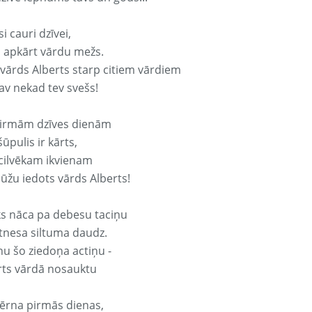
si cauri dzīvei,
s apkārt vārdu mežs.
 vārds Alberts starp citiem vārdiem
nav nekad tev svešs!
irmām dzīves dienām
ūpulis ir kārts,
 cilvēkam ikvienam
ūžu iedots vārds Alberts!
ks nāca pa debesu taciņu
tnesa siltuma daudz.
nu šo ziedoņa actiņu -
rts vārdā nosauktu
ērna pirmās dienas,