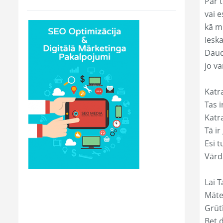
Par t
vai e
kā m
Ieska
Daud
jo va
Katr
Tas ir
Katr
Tā ir
Esi t
Vārd
Lai T
Māte
Grūtī
Bet 