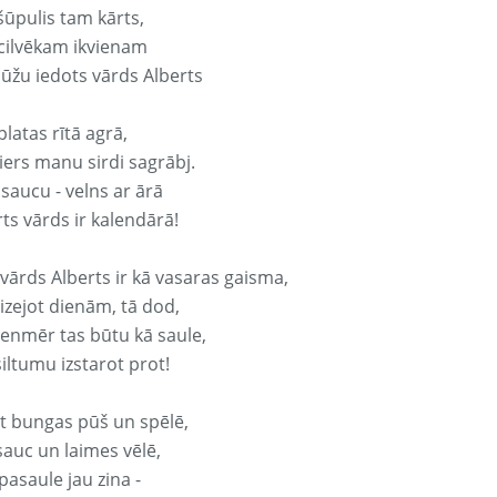
šūpulis tam kārts,
 cilvēkam ikvienam
ūžu iedots vārds Alberts
platas rītā agrā,
ers manu sirdi sagrābj.
 saucu - velns ar ārā
ts vārds ir kalendārā!
 vārds Alberts ir kā vasaras gaisma,
izejot dienām, tā dod,
vienmēr tas būtu kā saule,
iltumu izstarot prot!
it bungas pūš un spēlē,
sauc un laimes vēlē,
pasaule jau zina -