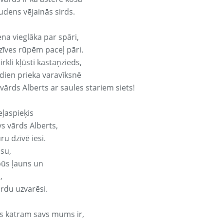
udens vējainās sirds.
ena vieglāka par spāri,
dzīves rūpēm paceļ pāri.
rkli kļūsti kastaņzieds,
odien prieka varavīksnē
vārds Alberts ar saules stariem siets!
eļaspieķis
vs vārds Alberts,
ru dzīvē iesi.
isu,
būs ļauns un
,
ārdu uzvarēsi.
s katram savs mums ir,