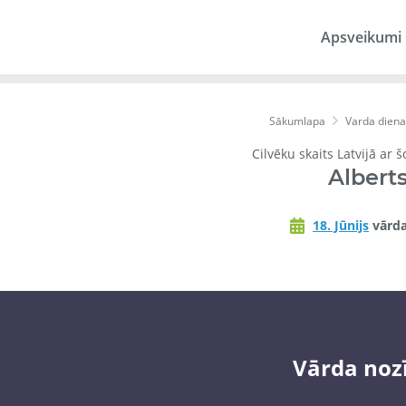
Apsveikumi
Sākumlapa
Varda diena
Cilvēku skaits Latvijā ar 
Albert
18. Jūnijs
vārda
Vārda noz