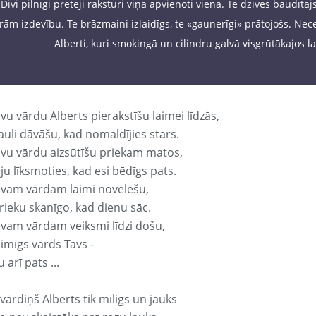
Divi pilnīgi pretēji raksturi viņā apvienoti vienā. Te dzīves baudītājs
rām izdevību. Te brāzmaini izlaidīgs, te «gaunerīgi» prātojošs. Nece
Alberti, kuri smokingā un cilindru galvā visgrūtākajos l
vu vārdu Alberts pierakstīšu laimei līdzās,
auli dāvāšu, kad nomaldījies stars.
avu vārdu aizsūtīšu priekam matos,
ju līksmoties, kad esi bēdīgs pats.
avam vārdam laimi novēlēšu,
rieku skanīgo, kad dienu sāc.
avam vārdam veiksmi līdzi došu,
aimīgs vārds Tavs -
 arī pats ...
vārdiņš Alberts tik mīligs un jauks