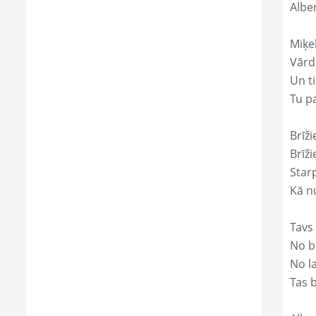
Albe
Miķe
Vārds
Un ti
Tu p
Brīži
Brīži
Star
Kā nu
Tavs
No bē
No l
Tas 