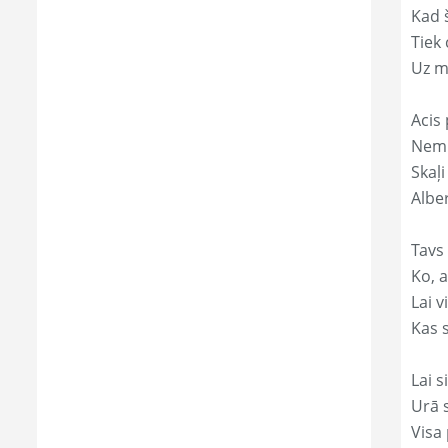
Kad 
Tiek
Uz m
Acis 
Nemi
Skaļi
Alber
Tavs
Ko, a
Lai 
Kas s
Lai s
Urā 
Visa 