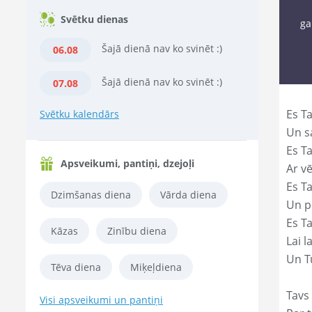
Svētku dienas
ga
Šajā dienā nav ko svinēt :)
06.08
Šajā dienā nav ko svinēt :)
07.08
Es Ta
Svētku kalendārs
Un s
Es T
Apsveikumi, pantiņi, dzejoļi
Ar vē
Es T
Dzimšanas diena
Vārda diena
Un p
Es T
Kāzas
Zinību diena
Lai l
Un Tu
Tēva diena
Miķeļdiena
Tavs 
Visi apsveikumi un pantiņi