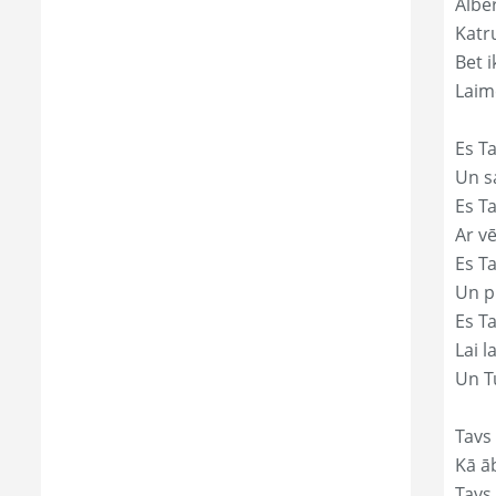
Alber
Katr
Bet i
Laim
Es Ta
Un s
Es T
Ar vē
Es T
Un p
Es T
Lai l
Un Tu
Tavs 
Kā āb
Tavs 