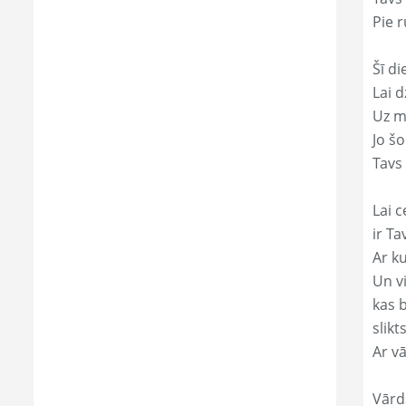
Pie r
Šī di
Lai 
Uz mi
Jo š
Tavs 
Lai c
ir Ta
Ar ku
Un v
kas 
slikts
Ar v
Vārd