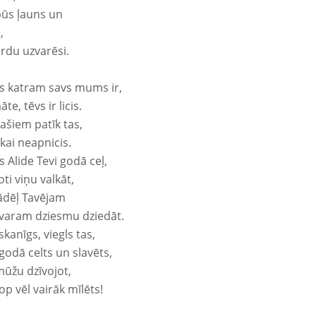
būs ļauns un
,
ārdu uzvarēsi.
s katram savs mums ir,
te, tēvs ir licis.
ašiem patīk tas,
ikai neapnicis.
 Alide Tevi godā ceļ,
oti viņu valkāt,
ādēļ Tavējam
varam dziesmu dziedāt.
kanīgs, viegls tas,
godā celts un slavēts,
mūžu dzīvojot,
op vēl vairāk mīlēts!