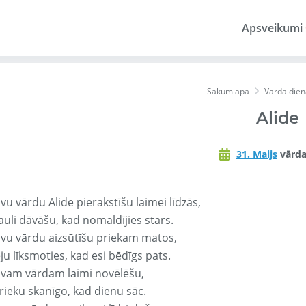
Apsveikumi
Sākumlapa
Varda dien
Alide
31. Maijs
vārda
vu vārdu Alide pierakstīšu laimei līdzās,
auli dāvāšu, kad nomaldījies stars.
avu vārdu aizsūtīšu priekam matos,
ju līksmoties, kad esi bēdīgs pats.
avam vārdam laimi novēlēšu,
rieku skanīgo, kad dienu sāc.