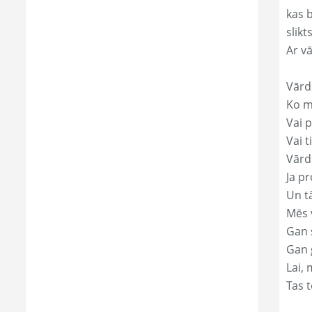
kas 
slikts
Ar v
Vārd
Ko mā
Vai p
Vai t
Vārds
Ja pr
Un t
Mēs 
Gan s
Gan 
Lai, 
Tas t