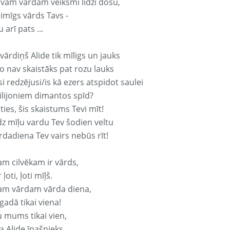
avam vārdam veiksmi līdzi došu,
aimīgs vārds Tavs -
 arī pats ...
vārdiņš Alide tik mīligs un jauks
o nav skaistāks pat rozu lauks
si redzējusi/is kā ezers atspidot saulei
ilijoniem dimantos spīd?
ties, šis skaistums Tevi mīt!
z mīļu vardu Tev šodien veltu
rdadiena Tev vairs nebūs rīt!
am cilvēkam ir vārds,
 ļoti, ļoti mīļš.
am vārdam vārda diena,
 gadā tikai viena!
u mums tikai vien,
a Alide īpašnieks