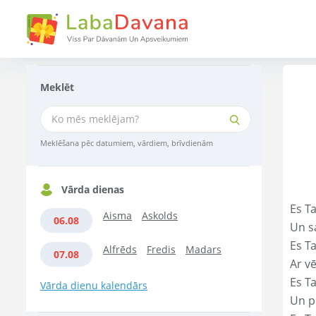
Meklēt
Meklēšana pēc datumiem, vārdiem, brīvdienām
Vārda dienas
Es Ta
Aisma
Askolds
06.08
Un s
Es T
Alfrēds
Fredis
Madars
07.08
Ar vē
Es T
Vārda dienu kalendārs
Un p