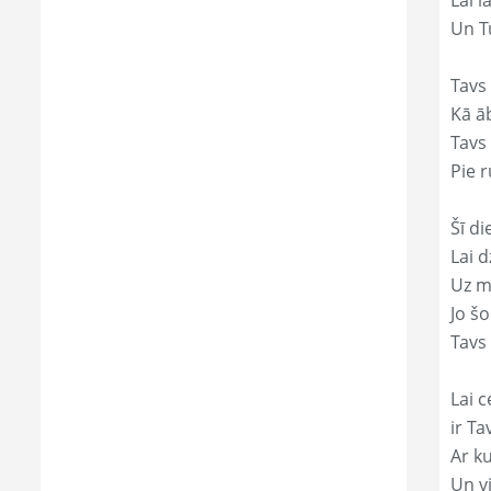
Lai l
Un Tu
Tavs 
Kā āb
Tavs 
Pie r
Šī di
Lai 
Uz mi
Jo š
Tavs 
Lai c
ir Ta
Ar ku
Un v