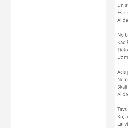
Un a
Es zi
Alid
No b
Kad 
Tiek
Uz m
Acis 
Nemi
Skaļi
Alide
Tavs 
Ko, a
Lai 