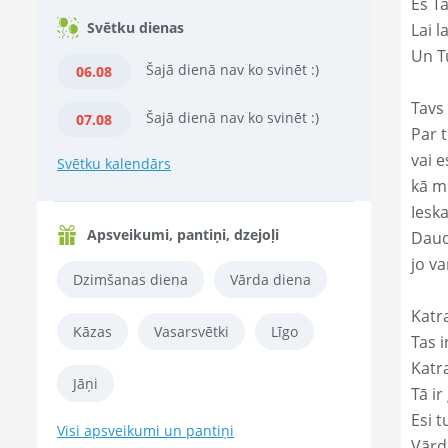
Es T
Svētku dienas
Lai l
Un Tu
Šajā dienā nav ko svinēt :)
06.08
Tavs 
Šajā dienā nav ko svinēt :)
07.08
Par t
vai e
Svētku kalendārs
kā m
Ieska
Apsveikumi, pantiņi, dzejoļi
Daud
jo va
Dzimšanas diena
Vārda diena
Katr
Kāzas
Vasarsvētki
Līgo
Tas ir
Katr
Jāņi
Tā ir
Esi t
Visi apsveikumi un pantiņi
Vārd