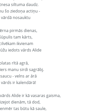
tnesa siltuma daudz.
nu šo ziedoņa actiņu -
e vārdā nosauktu
ērna pirmās dienas,
šūpulis tam kārts,
 cilvēkam ikvienam
ūžu iedots vārds Alide
platas rītā agrā,
ers manu sirdi sagrābj.
 saucu - velns ar ārā
 vārds ir kalendārā!
vārds Alide ir kā vasaras gaisma,
izejot dienām, tā dod,
vienmēr tas būtu kā saule,