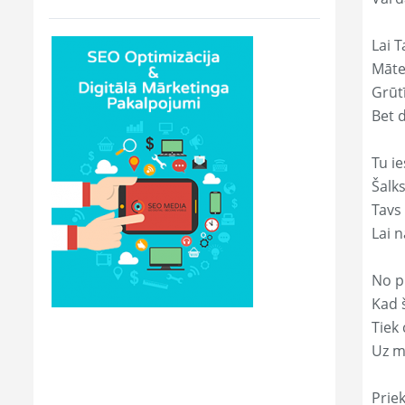
Lai T
Māte
Grūtī
Bet 
Tu ie
Šalk
Tavs
Lai 
No p
Kad š
Tiek
Uz m
Prie