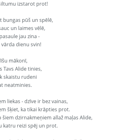
iltumu izstarot prot!
it bungas pūš un spēlē,
sauc un laimes vēlē,
pasaule jau zina -
 vārda dienu svin!
līšu mākonī,
 Tavs Alide tinies,
k skaistu rudeni
at neatminies.
em liekas - dzīve ir bez vainas,
em šķiet, ka tikai krāpties prot.
p šiem dzirnakmeņiem allaž maļas Alide,
 katru reizi spēj un prot.