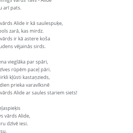
aimīgs vārds Tavs - Alide
 arī pats.
vārds Alide ir kā saulespuķe,
ols zarā, kas mirdz.
vārds ir kā astere koša
udens vējainās sirds.
ena vieglāka par spāri,
dzīves rūpēm paceļ pāri.
rkli kļūsti kastaņzieds,
odien prieka varavīksnē
vārds Alide ar saules stariem siets!
eļaspieķis
vs vārds Alide,
ru dzīvē iesi.
isu,