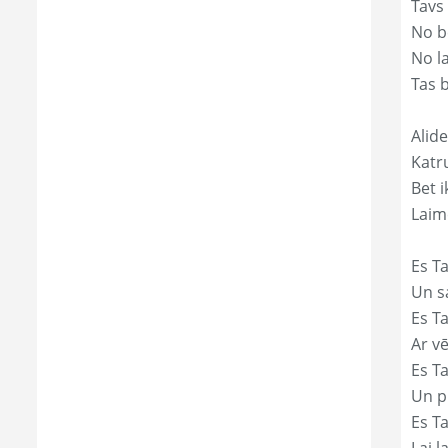
Tavs
No bē
No l
Tas 
Alide
Katr
Bet i
Laim
Es Ta
Un s
Es T
Ar vē
Es T
Un p
Es T