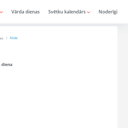
Vārda dienas
Svētku kalendārs
Noderīgi
Alide
as
 diena