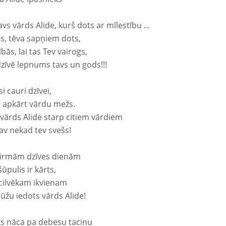
avs vārds Alide, kurš dots ar mīlestību ...
s, tēva sapņiem dots,
bās, lai tas Tev vairogs,
dzīvē lepnums tavs un gods!!!
si cauri dzīvei,
s apkārt vārdu mežs.
 vārds Alide starp citiem vārdiem
nav nekad tev svešs!
irmām dzīves dienām
ūpulis ir kārts,
 cilvēkam ikvienam
ūžu iedots vārds Alide!
ks nāca pa debesu taciņu