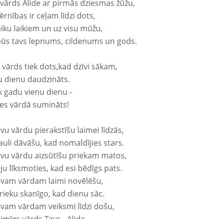
 vārds Alide ar pirmās dziesmas žūžu,
rnības ir ceļam līdzi dots,
aiku laikiem un uz visu mūžu,
būs tavs lepnums, cildenums un gods.
 vārds tiek dots,kad dzīvi sākam,
u dienu daudzināts.
k gadu vienu dienu -
es vārdā sumināts!
vu vārdu pierakstīšu laimei līdzās,
auli dāvāšu, kad nomaldījies stars.
avu vārdu aizsūtīšu priekam matos,
ju līksmoties, kad esi bēdīgs pats.
avam vārdam laimi novēlēšu,
rieku skanīgo, kad dienu sāc.
avam vārdam veiksmi līdzi došu,