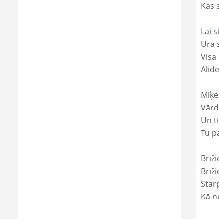
Kas s
Lai s
Urā 
Visa 
Alide
Miķe
Vārds
Un ti
Tu p
Brīži
Brīži
Star
Kā nu