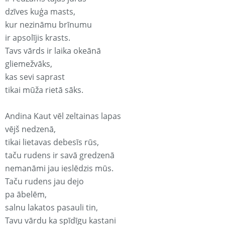
dzīves kuģa masts,
kur nezināmu brīnumu
ir apsolījis krasts.
Tavs vārds ir laika okeānā
gliemežvāks,
kas sevi saprast
tikai mūža rietā sāks.
Andina Kaut vēl zeltainas lapas
vējš nedzenā,
tikai lietavas debesīs rūs,
taču rudens ir savā gredzenā
nemanāmi jau ieslēdzis mūs.
Taču rudens jau dejo
pa ābelēm,
salnu lakatos pasauli tin,
Tavu vārdu ka spīdīgu kastani