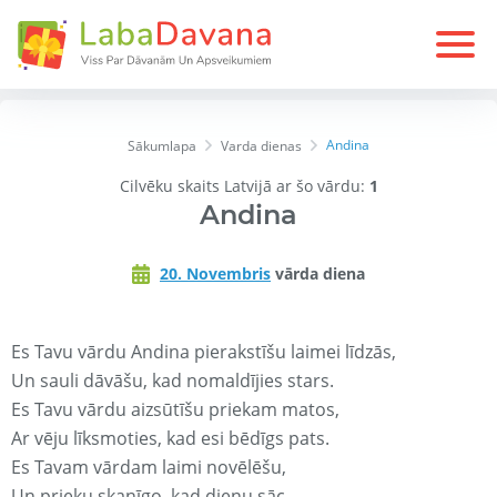
Andina
Sākumlapa
Varda dienas
Cilvēku skaits Latvijā ar šo vārdu:
1
Andina
20. Novembris
vārda diena
Es Tavu vārdu Andina pierakstīšu laimei līdzās,
Un sauli dāvāšu, kad nomaldījies stars.
Es Tavu vārdu aizsūtīšu priekam matos,
Ar vēju līksmoties, kad esi bēdīgs pats.
Es Tavam vārdam laimi novēlēšu,
Un prieku skanīgo, kad dienu sāc.