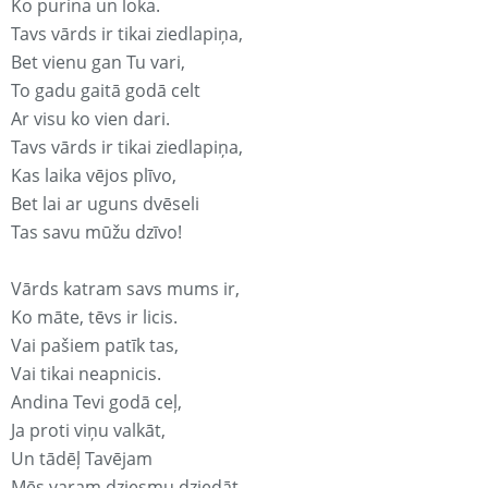
Ko purina un loka.
Tavs vārds ir tikai ziedlapiņa,
Bet vienu gan Tu vari,
To gadu gaitā godā celt
Ar visu ko vien dari.
Tavs vārds ir tikai ziedlapiņa,
Kas laika vējos plīvo,
Bet lai ar uguns dvēseli
Tas savu mūžu dzīvo!
Vārds katram savs mums ir,
Ko māte, tēvs ir licis.
Vai pašiem patīk tas,
Vai tikai neapnicis.
Andina Tevi godā ceļ,
Ja proti viņu valkāt,
Un tādēļ Tavējam
Mēs varam dziesmu dziedāt.