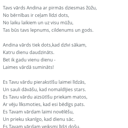
Tavs vārds Andina ar pirmās dziesmas žūžu,
No bērnības ir ceļam līdzi dots,
No laiku laikiem un uz visu mūžu,
Tas būs tavs lepnums, cildenums un gods.
Andina vārds tiek dots,kad dzīvi sākam,
Katru dienu daudzināts.
Bet ik gadu vienu dienu -
Laimes vārdā sumināts!
Es Tavu vārdu pierakstīšu laimei līdzās,
Un sauli dāvāšu, kad nomaldījies stars.
Es Tavu vārdu aizsūtīšu priekam matos,
Ar vēju līksmoties, kad esi bēdīgs pats.
Es Tavam vārdam laimi novēlēšu,
Un prieku skanīgo, kad dienu sāc.
Es Tavam vārdam veiksmi līdzi došu,