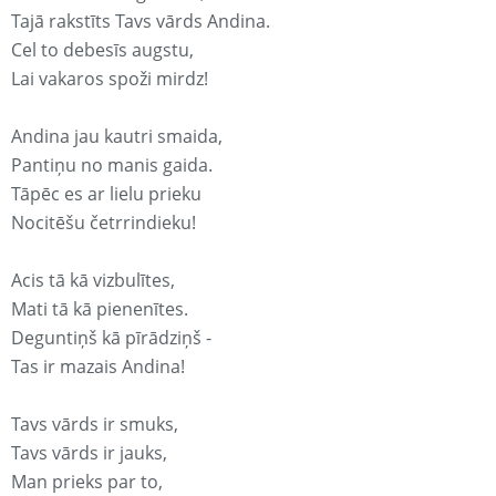
Tajā rakstīts Tavs vārds Andina.
Cel to debesīs augstu,
Lai vakaros spoži mirdz!
Andina jau kautri smaida,
Pantiņu no manis gaida.
Tāpēc es ar lielu prieku
Nocitēšu četrrindieku!
Acis tā kā vizbulītes,
Mati tā kā pienenītes.
Deguntiņš kā pīrādziņš -
Tas ir mazais Andina!
Tavs vārds ir smuks,
Tavs vārds ir jauks,
Man prieks par to,