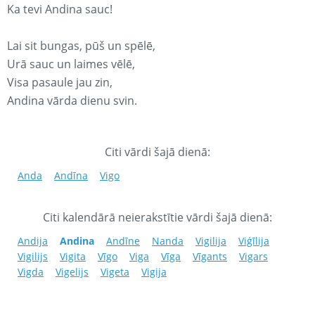
Ka tevi Andina sauc!
Lai sit bungas, pūš un spēlē,
Urā sauc un laimes vēlē,
Visa pasaule jau zin,
Andina vārda dienu svin.
Citi vārdi šajā dienā:
Anda
Andīna
Vigo
Citi kalendārā neierakstītie vārdi šajā dienā:
Andija
Andina
Andīne
Nanda
Vigilija
Viģīlija
Vigilijs
Vigita
Vīgo
Viga
Vīga
Vīgants
Vigars
Vigda
Vigelijs
Vigeta
Vigija