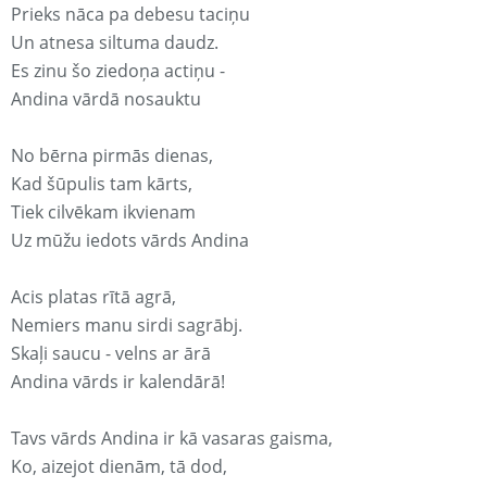
Prieks nāca pa debesu taciņu
Un atnesa siltuma daudz.
Es zinu šo ziedoņa actiņu -
Andina vārdā nosauktu
No bērna pirmās dienas,
Kad šūpulis tam kārts,
Tiek cilvēkam ikvienam
Uz mūžu iedots vārds Andina
Acis platas rītā agrā,
Nemiers manu sirdi sagrābj.
Skaļi saucu - velns ar ārā
Andina vārds ir kalendārā!
Tavs vārds Andina ir kā vasaras gaisma,
Ko, aizejot dienām, tā dod,