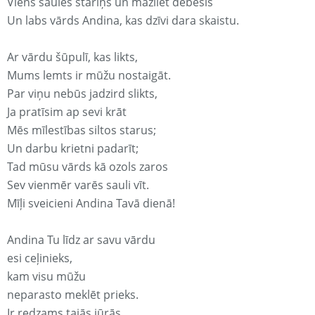
Viens saules stariņš un mazliet debesis
Un labs vārds Andina, kas dzīvi dara skaistu.
Ar vārdu šūpulī, kas likts,
Mums lemts ir mūžu nostaigāt.
Par viņu nebūs jadzird slikts,
Ja pratīsim ap sevi krāt
Mēs mīlestības siltos starus;
Un darbu krietni padarīt;
Tad mūsu vārds kā ozols zaros
Sev vienmēr varēs sauli vīt.
Mīļi sveicieni Andina Tavā dienā!
Andina Tu līdz ar savu vārdu
esi ceļinieks,
kam visu mūžu
neparasto meklēt prieks.
Ir redzams tajās jūrās