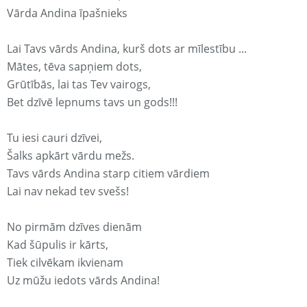
Vārda Andina īpašnieks
Lai Tavs vārds Andina, kurš dots ar mīlestību ...
Mātes, tēva sapņiem dots,
Grūtībās, lai tas Tev vairogs,
Bet dzīvē lepnums tavs un gods!!!
Tu iesi cauri dzīvei,
Šalks apkārt vārdu mežs.
Tavs vārds Andina starp citiem vārdiem
Lai nav nekad tev svešs!
No pirmām dzīves dienām
Kad šūpulis ir kārts,
Tiek cilvēkam ikvienam
Uz mūžu iedots vārds Andina!