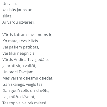
Un visu,
kas būs ļauns un
slikts,
Ar vārdu uzvarēsi.
Vārds katram savs mums ir,
Ko māte, tēvs ir licis.
Vai pašiem patīk tas,
Vai tikai neapnicis.
Vārds Andina Tevi godā ceļ,
Ja proti viņu valkāt,
Un tādēļ Tavējam
Mēs varam dziesmu dziedāt.
Gan skanīgs, viegls tas,
Gan godā celts un slavēts,
Lai, mūžu dzīvojot,
Tas top vēl vairāk mīlēts!