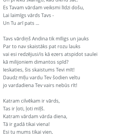
Es Tavam vārdam veiksmi līdzi došu,
Lai laimīgs vārds Tavs -
Un Tu arī pats ...
Tavs vārdiņš Andina tik mīligs un jauks
Par to nav skaistāks pat rozu lauks
vai esi redzējusi/is kā ezers atspidot saulei
kā milijoniem dimantos spīd?
Ieskaties, šis skaistums Tevi mīt!
Daudz mīļu vardu Tev šodien veltu
jo vardadiena Tev vairs nebūs rīt!
Katram cilvēkam ir vārds,
Tas ir ļoti, ļoti mīļš.
Katram vārdam vārda diena,
Tā ir gadā tikai viena!
Esi tu mums tikai vien,