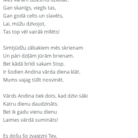
Gan skanīgs, viegls tas,
Gan godā celts un slavēts,
Lai, mūžu dzīvojot,
Tas top vēl vairāk mīlēts!
Simtjūdžu zābakiem mēs skrienam
Un pāri dziļām jūrām brienam.
Bet kādā brīdi sakam Stop.
Ir šodien Andina vārda diena klāt.
Mums vajag tūlīt nosvinēt.
Vārds Andina tiek dots, kad dzīvi sāki
Katru dienu daudzināts.
Bet ik gadu vienu dienu
Laimes vārdā sumināts!
Es došu šo zvaigzni Tev,