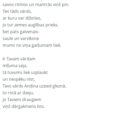
savos ritmos un mantrās viņš pin.
Tev tāds vārds,
ar kuru var dižoties,
jo tur zemes auglības prieks,
bet pats galvenais-
saule un varvīksne
mums no viņa gaišumam tiek.
Ir Tavam vārdam
mīļuma seja,
tā tuvums liek uzplaukt
un nespēku nīst,
Tavs vārds Andina uzzied gleznā,
to rotā ar dzeju,
jo Taviem draugiem
viņš dārgakmens īsts.