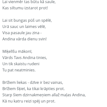
Lai vienmēr tas būtu kā saule,
Kas siltumu izstarot prot!
Lai sit bungas pūš un spēlē,
Urā sauc un laimes vēlē,
Visa pasaule jau zina -
Andina vārda dienu svin!
Miķelīšu mākonī,
Vārds Tavs Andina tinies,
Un tik skaistu rudeni
Tu pat neatminies.
Brīžiem liekas - dzīve ir bez vainas,
Brīžiem šķiet, ka tikai krāpties prot.
Starp šiem dzirnakmeņiem allaž maļas Andina,
Kā nu katru reizi spēj un prot.