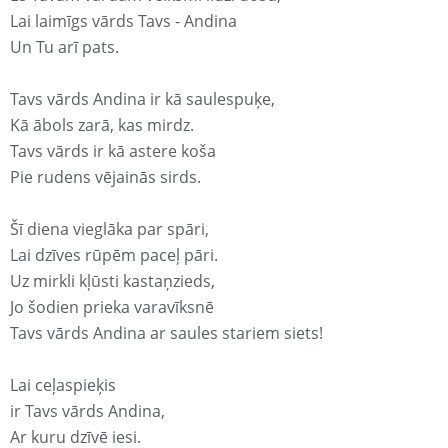
Lai laimīgs vārds Tavs - Andina
Un Tu arī pats.
Tavs vārds Andina ir kā saulespuķe,
Kā ābols zarā, kas mirdz.
Tavs vārds ir kā astere koša
Pie rudens vējainās sirds.
Šī diena vieglāka par spāri,
Lai dzīves rūpēm paceļ pāri.
Uz mirkli kļūsti kastaņzieds,
Jo šodien prieka varavīksnē
Tavs vārds Andina ar saules stariem siets!
Lai ceļaspieķis
ir Tavs vārds Andina,
Ar kuru dzīvē iesi.