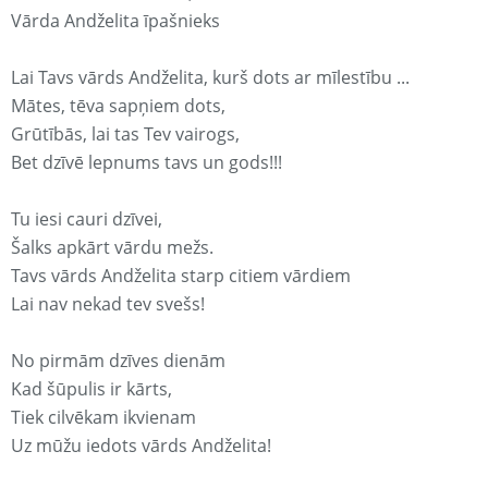
Vārda Andželita īpašnieks
Lai Tavs vārds Andželita, kurš dots ar mīlestību ...
Mātes, tēva sapņiem dots,
Grūtībās, lai tas Tev vairogs,
Bet dzīvē lepnums tavs un gods!!!
Tu iesi cauri dzīvei,
Šalks apkārt vārdu mežs.
Tavs vārds Andželita starp citiem vārdiem
Lai nav nekad tev svešs!
No pirmām dzīves dienām
Kad šūpulis ir kārts,
Tiek cilvēkam ikvienam
Uz mūžu iedots vārds Andželita!