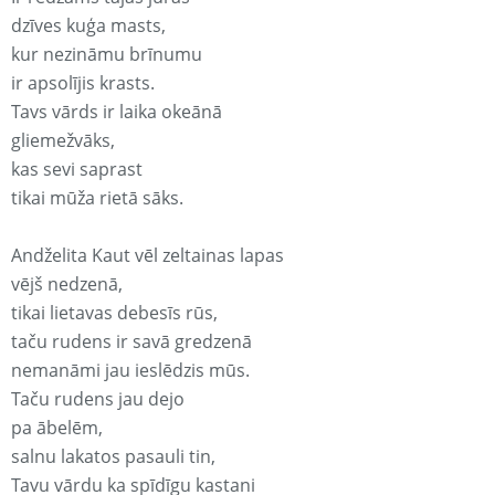
dzīves kuģa masts,
kur nezināmu brīnumu
ir apsolījis krasts.
Tavs vārds ir laika okeānā
gliemežvāks,
kas sevi saprast
tikai mūža rietā sāks.
Andželita Kaut vēl zeltainas lapas
vējš nedzenā,
tikai lietavas debesīs rūs,
taču rudens ir savā gredzenā
nemanāmi jau ieslēdzis mūs.
Taču rudens jau dejo
pa ābelēm,
salnu lakatos pasauli tin,
Tavu vārdu ka spīdīgu kastani