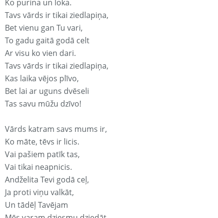
Ko purina un loka.
Tavs vārds ir tikai ziedlapiņa,
Bet vienu gan Tu vari,
To gadu gaitā godā celt
Ar visu ko vien dari.
Tavs vārds ir tikai ziedlapiņa,
Kas laika vējos plīvo,
Bet lai ar uguns dvēseli
Tas savu mūžu dzīvo!
Vārds katram savs mums ir,
Ko māte, tēvs ir licis.
Vai pašiem patīk tas,
Vai tikai neapnicis.
Andželita Tevi godā ceļ,
Ja proti viņu valkāt,
Un tādēļ Tavējam
Mēs varam dziesmu dziedāt.