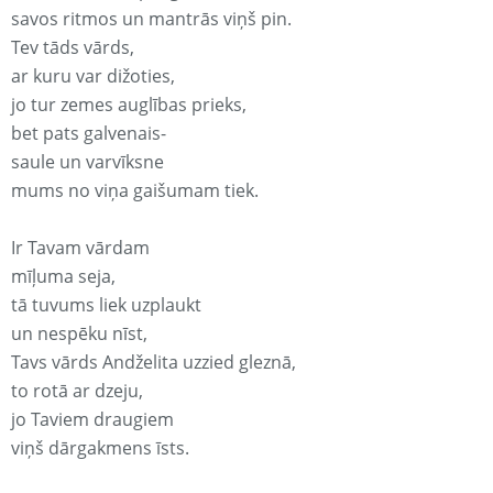
savos ritmos un mantrās viņš pin.
Tev tāds vārds,
ar kuru var dižoties,
jo tur zemes auglības prieks,
bet pats galvenais-
saule un varvīksne
mums no viņa gaišumam tiek.
Ir Tavam vārdam
mīļuma seja,
tā tuvums liek uzplaukt
un nespēku nīst,
Tavs vārds Andželita uzzied gleznā,
to rotā ar dzeju,
jo Taviem draugiem
viņš dārgakmens īsts.