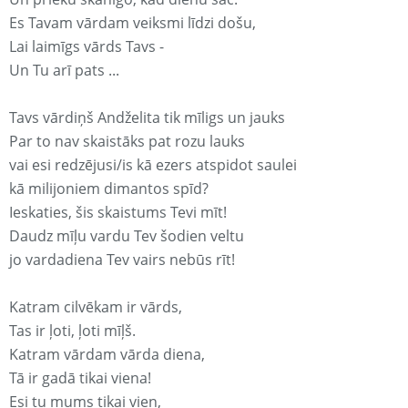
Es Tavam vārdam veiksmi līdzi došu,
Lai laimīgs vārds Tavs -
Un Tu arī pats ...
Tavs vārdiņš Andželita tik mīligs un jauks
Par to nav skaistāks pat rozu lauks
vai esi redzējusi/is kā ezers atspidot saulei
kā milijoniem dimantos spīd?
Ieskaties, šis skaistums Tevi mīt!
Daudz mīļu vardu Tev šodien veltu
jo vardadiena Tev vairs nebūs rīt!
Katram cilvēkam ir vārds,
Tas ir ļoti, ļoti mīļš.
Katram vārdam vārda diena,
Tā ir gadā tikai viena!
Esi tu mums tikai vien,