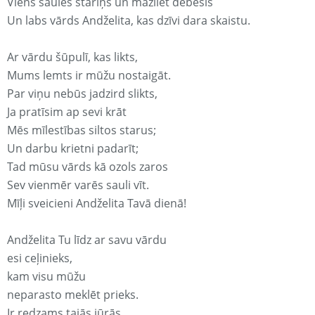
Viens saules stariņš un mazliet debesis
Un labs vārds Andželita, kas dzīvi dara skaistu.
Ar vārdu šūpulī, kas likts,
Mums lemts ir mūžu nostaigāt.
Par viņu nebūs jadzird slikts,
Ja pratīsim ap sevi krāt
Mēs mīlestības siltos starus;
Un darbu krietni padarīt;
Tad mūsu vārds kā ozols zaros
Sev vienmēr varēs sauli vīt.
Mīļi sveicieni Andželita Tavā dienā!
Andželita Tu līdz ar savu vārdu
esi ceļinieks,
kam visu mūžu
neparasto meklēt prieks.
Ir redzams tajās jūrās