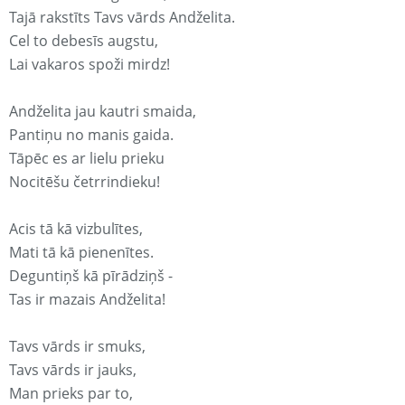
Tajā rakstīts Tavs vārds Andželita.
Cel to debesīs augstu,
Lai vakaros spoži mirdz!
Andželita jau kautri smaida,
Pantiņu no manis gaida.
Tāpēc es ar lielu prieku
Nocitēšu četrrindieku!
Acis tā kā vizbulītes,
Mati tā kā pienenītes.
Deguntiņš kā pīrādziņš -
Tas ir mazais Andželita!
Tavs vārds ir smuks,
Tavs vārds ir jauks,
Man prieks par to,