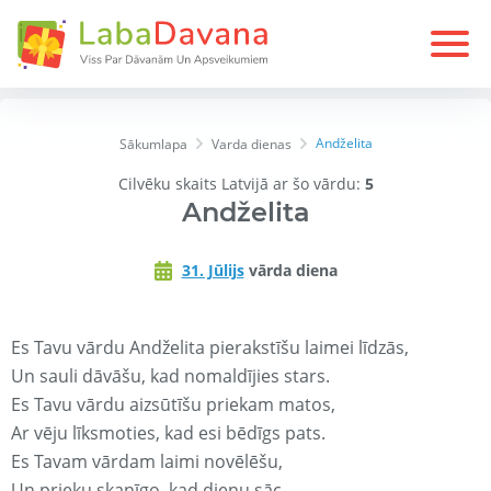
Andželita
Sākumlapa
Varda dienas
Cilvēku skaits Latvijā ar šo vārdu:
5
Andželita
31. Jūlijs
vārda diena
Es Tavu vārdu Andželita pierakstīšu laimei līdzās,
Un sauli dāvāšu, kad nomaldījies stars.
Es Tavu vārdu aizsūtīšu priekam matos,
Ar vēju līksmoties, kad esi bēdīgs pats.
Es Tavam vārdam laimi novēlēšu,
Un prieku skanīgo, kad dienu sāc.