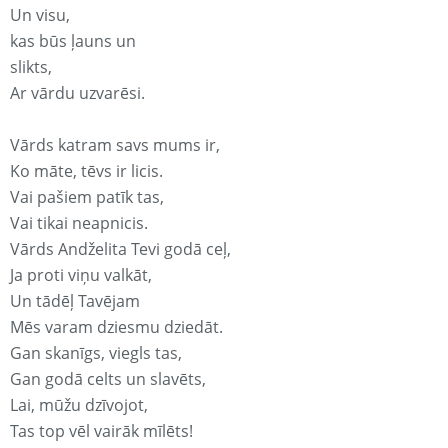
Un visu,
kas būs ļauns un
slikts,
Ar vārdu uzvarēsi.
Vārds katram savs mums ir,
Ko māte, tēvs ir licis.
Vai pašiem patīk tas,
Vai tikai neapnicis.
Vārds Andželita Tevi godā ceļ,
Ja proti viņu valkāt,
Un tādēļ Tavējam
Mēs varam dziesmu dziedāt.
Gan skanīgs, viegls tas,
Gan godā celts un slavēts,
Lai, mūžu dzīvojot,
Tas top vēl vairāk mīlēts!