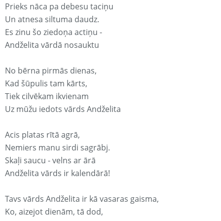
Prieks nāca pa debesu taciņu
Un atnesa siltuma daudz.
Es zinu šo ziedoņa actiņu -
Andželita vārdā nosauktu
No bērna pirmās dienas,
Kad šūpulis tam kārts,
Tiek cilvēkam ikvienam
Uz mūžu iedots vārds Andželita
Acis platas rītā agrā,
Nemiers manu sirdi sagrābj.
Skaļi saucu - velns ar ārā
Andželita vārds ir kalendārā!
Tavs vārds Andželita ir kā vasaras gaisma,
Ko, aizejot dienām, tā dod,