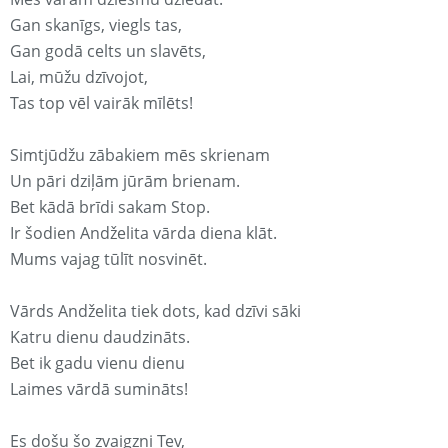
Gan skanīgs, viegls tas,
Gan godā celts un slavēts,
Lai, mūžu dzīvojot,
Tas top vēl vairāk mīlēts!
Simtjūdžu zābakiem mēs skrienam
Un pāri dziļām jūrām brienam.
Bet kādā brīdi sakam Stop.
Ir šodien Andželita vārda diena klāt.
Mums vajag tūlīt nosvinēt.
Vārds Andželita tiek dots, kad dzīvi sāki
Katru dienu daudzināts.
Bet ik gadu vienu dienu
Laimes vārdā sumināts!
Es došu šo zvaigzni Tev,