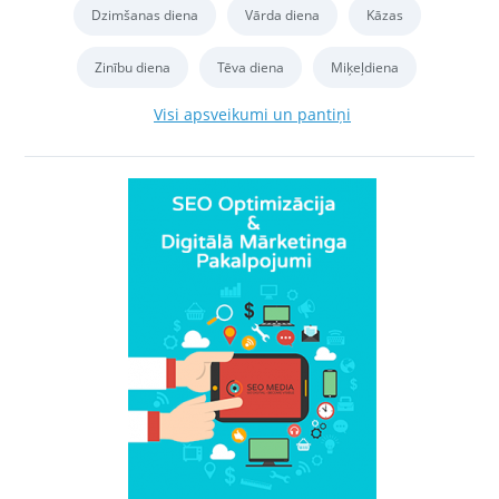
Dzimšanas diena
Vārda diena
Kāzas
Zinību diena
Tēva diena
Miķeļdiena
Visi apsveikumi un pantiņi