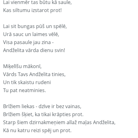
Lai vienmēr tas būtu kā saule,
Kas siltumu izstarot prot!
Lai sit bungas pūš un spēlē,
Urā sauc un laimes vēlē,
Visa pasaule jau zina -
Andželita vārda dienu svin!
Miķelīšu mākonī,
Vārds Tavs Andželita tinies,
Un tik skaistu rudeni
Tu pat neatminies.
Brīžiem liekas - dzīve ir bez vainas,
Brīžiem šķiet, ka tikai krāpties prot.
Starp šiem dzirnakmeņiem allaž maļas Andželita,
Kā nu katru reizi spēj un prot.