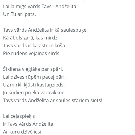
Lai laimīgs vārds Tavs - Andželita
Un Tu arī pats.
Tavs vārds Andželita ir kā saulespuķe,
Kā ābols zarā, kas mirdz.
Tavs vārds ir kā astere koša
Pie rudens vējainās sirds.
Šī diena vieglāka par spāri,
Lai dzīves rūpēm paceļ pāri.
Uz mirkli kļūsti kastaņzieds,
Jo šodien prieka varavīksnē
Tavs vārds Andželita ar saules stariem siets!
Lai ceļaspieķis
ir Tavs vārds Andželita,
Ar kuru dzīvē iesi.