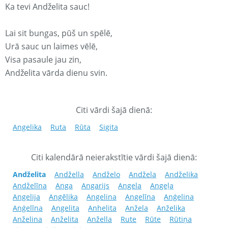
Ka tevi Andželita sauc!
Lai sit bungas, pūš un spēlē,
Urā sauc un laimes vēlē,
Visa pasaule jau zin,
Andželita vārda dienu svin.
Citi vārdi šajā dienā:
Angelika
Ruta
Rūta
Sigita
Citi kalendārā neierakstītie vārdi šajā dienā:
Andželita
Andžella
Andželo
Andžela
Andželika
Andželīna
Anga
Angarijs
Angela
Angeļa
Angelija
Angēlika
Angelina
Angelīna
Anģelina
Anģelīna
Angelita
Anhelita
Anžela
Anželika
Anželina
Anželita
Anžella
Rute
Rūte
Rūtiņa