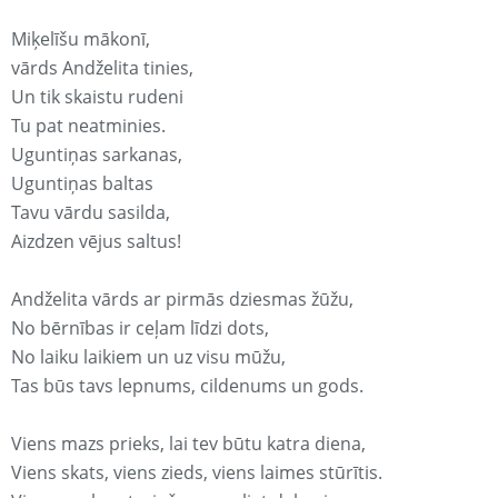
Miķelīšu mākonī,
vārds Andželita tinies,
Un tik skaistu rudeni
Tu pat neatminies.
Uguntiņas sarkanas,
Uguntiņas baltas
Tavu vārdu sasilda,
Aizdzen vējus saltus!
Andželita vārds ar pirmās dziesmas žūžu,
No bērnības ir ceļam līdzi dots,
No laiku laikiem un uz visu mūžu,
Tas būs tavs lepnums, cildenums un gods.
Viens mazs prieks, lai tev būtu katra diena,
Viens skats, viens zieds, viens laimes stūrītis.