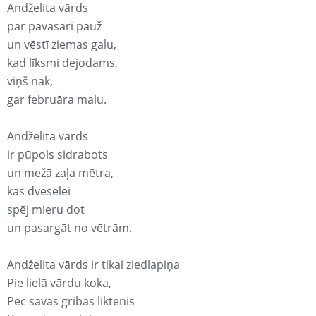
Andželita vārds
par pavasari pauž
un vēstī ziemas galu,
kad līksmi dejodams,
viņš nāk,
gar februāra malu.
Andželita vārds
ir pūpols sidrabots
un mežā zaļa mētra,
kas dvēselei
spēj mieru dot
un pasargāt no vētrām.
Andželita vārds ir tikai ziedlapiņa
Pie lielā vārdu koka,
Pēc savas gribas liktenis