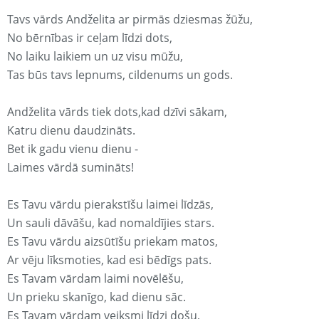
Tavs vārds Andželita ar pirmās dziesmas žūžu,
No bērnības ir ceļam līdzi dots,
No laiku laikiem un uz visu mūžu,
Tas būs tavs lepnums, cildenums un gods.
Andželita vārds tiek dots,kad dzīvi sākam,
Katru dienu daudzināts.
Bet ik gadu vienu dienu -
Laimes vārdā sumināts!
Es Tavu vārdu pierakstīšu laimei līdzās,
Un sauli dāvāšu, kad nomaldījies stars.
Es Tavu vārdu aizsūtīšu priekam matos,
Ar vēju līksmoties, kad esi bēdīgs pats.
Es Tavam vārdam laimi novēlēšu,
Un prieku skanīgo, kad dienu sāc.
Es Tavam vārdam veiksmi līdzi došu,