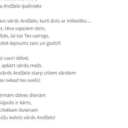
a Andželo īpašnieks
avs vārds Andželo, kurš dots ar mīlestību ...
s, tēva sapņiem dots,
bās, lai tas Tev vairogs,
dzīvē lepnums tavs un gods!!!
si cauri dzīvei,
s apkārt vārdu mežs.
 vārds Andželo starp citiem vārdiem
nav nekad tev svešs!
irmām dzīves dienām
ūpulis ir kārts,
 cilvēkam ikvienam
ūžu iedots vārds Andželo!