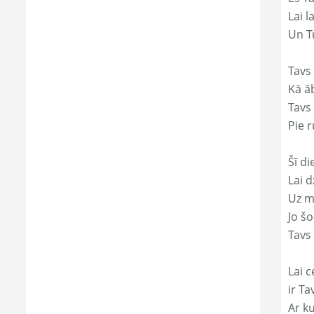
Lai l
Un Tu
Tavs
Kā āb
Tavs 
Pie r
Šī di
Lai 
Uz mi
Jo š
Tavs
Lai c
ir Ta
Ar ku