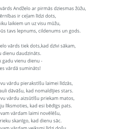
 vārds Andželo ar pirmās dziesmas žūžu,
rnības ir ceļam līdzi dots,
aiku laikiem un uz visu mūžu,
būs tavs lepnums, cildenums un gods.
elo vārds tiek dots,kad dzīvi sākam,
u dienu daudzināts.
k gadu vienu dienu -
es vārdā sumināts!
vu vārdu pierakstīšu laimei līdzās,
auli dāvāšu, kad nomaldījies stars.
avu vārdu aizsūtīšu priekam matos,
ju līksmoties, kad esi bēdīgs pats.
avam vārdam laimi novēlēšu,
rieku skanīgo, kad dienu sāc.
avam vārdam veiksmi līdzi došu,