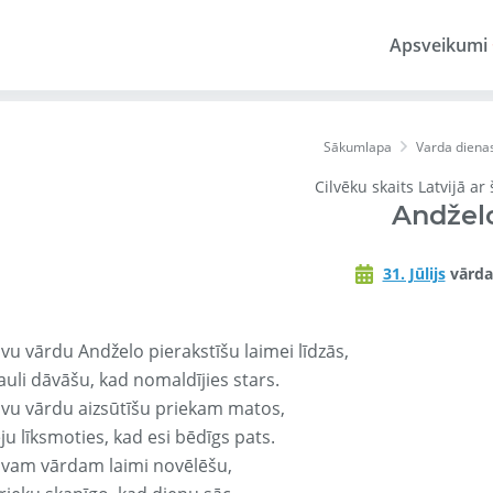
Apsveikumi
Sākumlapa
Varda diena
Cilvēku skaits Latvijā ar
Andžel
31. Jūlijs
vārda
vu vārdu Andželo pierakstīšu laimei līdzās,
auli dāvāšu, kad nomaldījies stars.
avu vārdu aizsūtīšu priekam matos,
ju līksmoties, kad esi bēdīgs pats.
avam vārdam laimi novēlēšu,