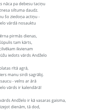
ks nāca pa debesu taciņu
tnesa siltuma daudz.
nu šo ziedoņa actiņu -
elo vārdā nosauktu
ērna pirmās dienas,
šūpulis tam kārts,
 cilvēkam ikvienam
ūžu iedots vārds Andželo
platas rītā agrā,
ers manu sirdi sagrābj.
 saucu - velns ar ārā
elo vārds ir kalendārā!
 vārds Andželo ir kā vasaras gaisma,
izejot dienām, tā dod,