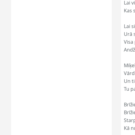
Lai 
Kas s
Lai s
Urā 
Visa 
Andž
Miķe
Vārd
Un ti
Tu p
Brīži
Brīži
Star
Kā nu