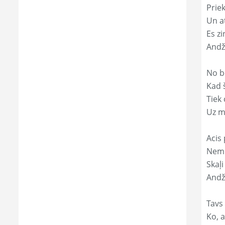
Prie
Un a
Es zi
Andž
No b
Kad 
Tiek
Uz m
Acis 
Nemi
Skaļi
Andž
Tavs
Ko, a