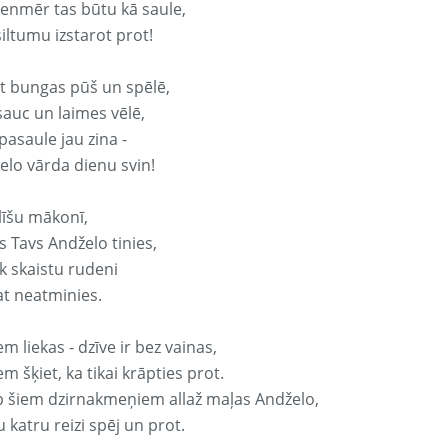
vienmēr tas būtu kā saule,
iltumu izstarot prot!
it bungas pūš un spēlē,
sauc un laimes vēlē,
pasaule jau zina -
elo vārda dienu svin!
līšu mākonī,
s Tavs Andželo tinies,
k skaistu rudeni
at neatminies.
em liekas - dzīve ir bez vainas,
em šķiet, ka tikai krāpties prot.
p šiem dzirnakmeņiem allaž maļas Andželo,
 katru reizi spēj un prot.