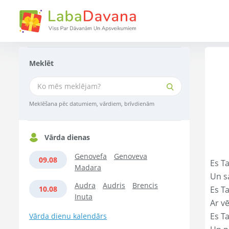
Meklēt
Meklēšana pēc datumiem, vārdiem, brīvdienām
Vārda dienas
Genovefa
Genoveva
09.08
Es Ta
Madara
Un s
Audra
Audris
Brencis
10.08
Es T
Inuta
Ar vē
Es T
Vārda dienu kalendārs