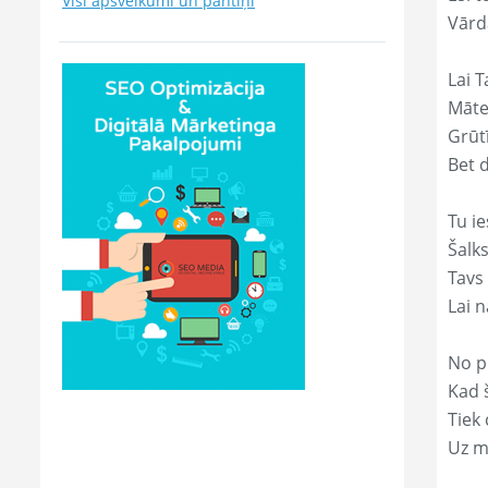
Visi apsveikumi un pantiņi
Vārd
Lai T
Māte
Grūtī
Bet 
Tu ie
Šalk
Tavs
Lai 
No p
Kad š
Tiek
Uz m