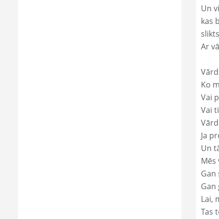
Un v
kas 
slikts
Ar v
Vārd
Ko mā
Vai p
Vai t
Vārd
Ja pr
Un t
Mēs 
Gan s
Gan 
Lai, 
Tas t