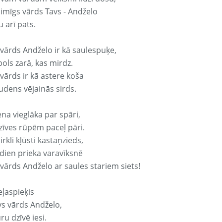
aimīgs vārds Tavs - Andželo
 arī pats.
 vārds Andželo ir kā saulespuķe,
ols zarā, kas mirdz.
vārds ir kā astere koša
udens vējainās sirds.
ena vieglāka par spāri,
dzīves rūpēm paceļ pāri.
rkli kļūsti kastaņzieds,
odien prieka varavīksnē
 vārds Andželo ar saules stariem siets!
eļaspieķis
vs vārds Andželo,
ru dzīvē iesi.