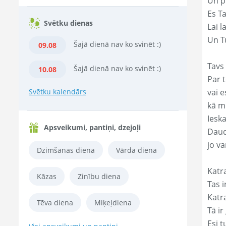
Un p
Es T
Svētku dienas
Lai l
Un Tu
Šajā dienā nav ko svinēt :)
09.08
Tavs 
Šajā dienā nav ko svinēt :)
10.08
Par t
Svētku kalendārs
vai e
kā m
Ieska
Apsveikumi, pantiņi, dzejoļi
Daud
jo va
Dzimšanas diena
Vārda diena
Katr
Kāzas
Zinību diena
Tas ir
Katr
Tēva diena
Miķeļdiena
Tā ir
Esi t