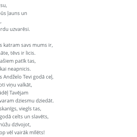
isu,
būs ļauns un
,
ārdu uzvarēsi.
s katram savs mums ir,
te, tēvs ir licis.
ašiem patīk tas,
ikai neapnicis.
s Andželo Tevi godā ceļ,
oti viņu valkāt,
ādēļ Tavējam
varam dziesmu dziedāt.
kanīgs, viegls tas,
godā celts un slavēts,
mūžu dzīvojot,
op vēl vairāk mīlēts!