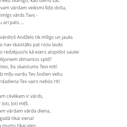
rieku skanīgo, kad dienu sāc.
avam vārdam veiksmi līdzi došu,
aimīgs vārds Tavs -
 arī pats ...
vārdiņš Andželo tik mīligs un jauks
o nav skaistāks pat rozu lauks
si redzējusi/is kā ezers atspidot saulei
ilijoniem dimantos spīd?
ties, šis skaistums Tevi mīt!
z mīļu vardu Tev šodien veltu
rdadiena Tev vairs nebūs rīt!
am cilvēkam ir vārds,
 ļoti, ļoti mīļš.
am vārdam vārda diena,
 gadā tikai viena!
u mums tikai vien,