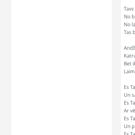
Tavs
No bē
No l
Tas 
Andž
Katr
Bet i
Laim
Es Ta
Un s
Es T
Ar vē
Es T
Un p
Es T