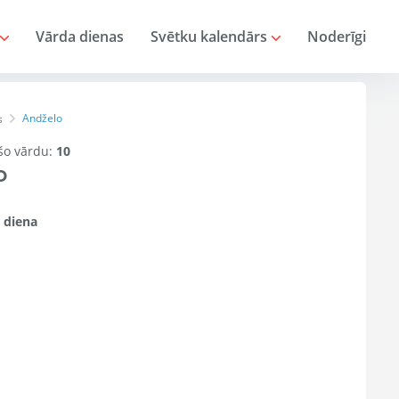
Vārda dienas
Svētku kalendārs
Noderīgi
Andželo
s
 šo vārdu:
10
o
 diena