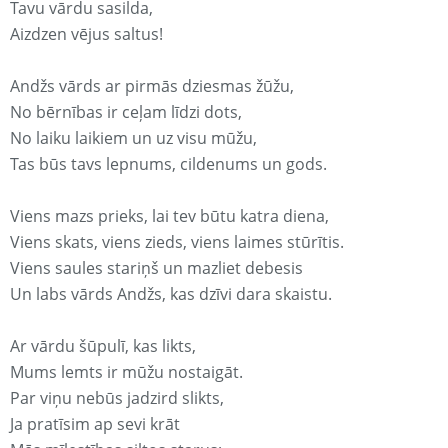
Tavu vārdu sasilda,
Aizdzen vējus saltus!
Andžs vārds ar pirmās dziesmas žūžu,
No bērnības ir ceļam līdzi dots,
No laiku laikiem un uz visu mūžu,
Tas būs tavs lepnums, cildenums un gods.
Viens mazs prieks, lai tev būtu katra diena,
Viens skats, viens zieds, viens laimes stūrītis.
Viens saules stariņš un mazliet debesis
Un labs vārds Andžs, kas dzīvi dara skaistu.
Ar vārdu šūpulī, kas likts,
Mums lemts ir mūžu nostaigāt.
Par viņu nebūs jadzird slikts,
Ja pratīsim ap sevi krāt