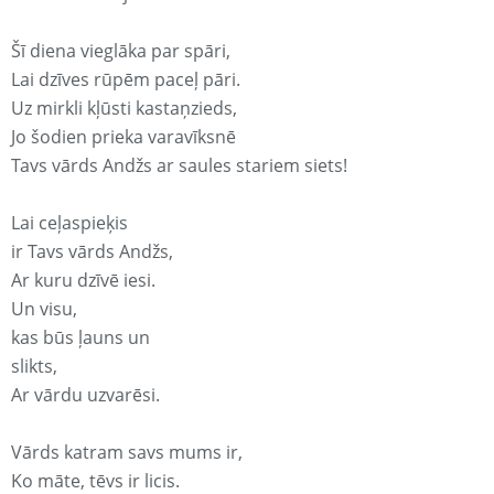
Šī diena vieglāka par spāri,
Lai dzīves rūpēm paceļ pāri.
Uz mirkli kļūsti kastaņzieds,
Jo šodien prieka varavīksnē
Tavs vārds Andžs ar saules stariem siets!
Lai ceļaspieķis
ir Tavs vārds Andžs,
Ar kuru dzīvē iesi.
Un visu,
kas būs ļauns un
slikts,
Ar vārdu uzvarēsi.
Vārds katram savs mums ir,
Ko māte, tēvs ir licis.