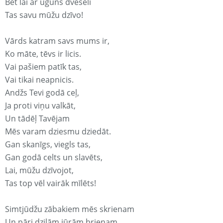
Bet lai ar uguns dvēseli
Tas savu mūžu dzīvo!
Vārds katram savs mums ir,
Ko māte, tēvs ir licis.
Vai pašiem patīk tas,
Vai tikai neapnicis.
Andžs Tevi godā ceļ,
Ja proti viņu valkāt,
Un tādēļ Tavējam
Mēs varam dziesmu dziedāt.
Gan skanīgs, viegls tas,
Gan godā celts un slavēts,
Lai, mūžu dzīvojot,
Tas top vēl vairāk mīlēts!
Simtjūdžu zābakiem mēs skrienam
Un pāri dziļām jūrām brienam.