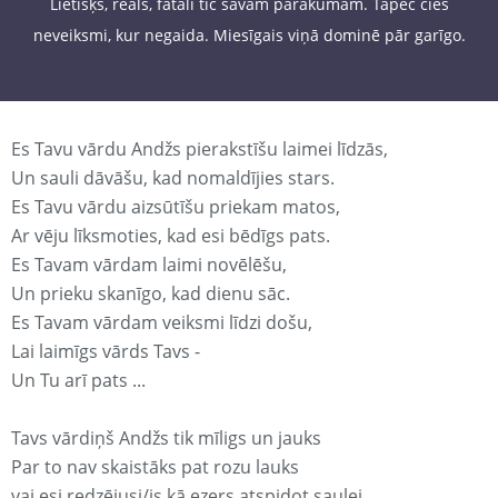
Lietišķs, reāls, fatāli tic savam pārākumam. Tāpēc cieš
neveiksmi, kur negaida. Miesīgais viņā dominē pār garīgo.
Es Tavu vārdu Andžs pierakstīšu laimei līdzās,
Un sauli dāvāšu, kad nomaldījies stars.
Es Tavu vārdu aizsūtīšu priekam matos,
Ar vēju līksmoties, kad esi bēdīgs pats.
Es Tavam vārdam laimi novēlēšu,
Un prieku skanīgo, kad dienu sāc.
Es Tavam vārdam veiksmi līdzi došu,
Lai laimīgs vārds Tavs -
Un Tu arī pats ...
Tavs vārdiņš Andžs tik mīligs un jauks
Par to nav skaistāks pat rozu lauks
vai esi redzējusi/is kā ezers atspidot saulei