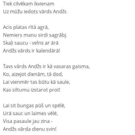
Tiek cilvēkam ikvienam
Uz mūžu iedots vārds Andžs
Acis platas rītā agrā,
Nemiers manu sirdi sagrābj.
Skaļi saucu - velns ar ārā
Andžs vārds ir kalendārā!
Tavs vārds Andžs ir kā vasaras gaisma,
Ko, aizejot dienām, tā dod,
Lai vienmēr tas būtu kā saule,
Kas siltumu izstarot prot!
Lai sit bungas pūš un spēlē,
Urā sauc un laimes vēlē,
Visa pasaule jau zina -
Andžs vārda dienu svin!