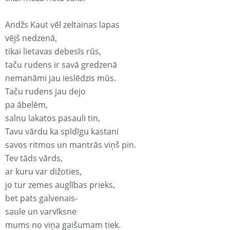
Andžs Kaut vēl zeltainas lapas
vējš nedzenā,
tikai lietavas debesīs rūs,
taču rudens ir savā gredzenā
nemanāmi jau ieslēdzis mūs.
Taču rudens jau dejo
pa ābelēm,
salnu lakatos pasauli tin,
Tavu vārdu ka spīdīgu kastani
savos ritmos un mantrās viņš pin.
Tev tāds vārds,
ar kuru var dižoties,
jo tur zemes auglības prieks,
bet pats galvenais-
saule un varvīksne
mums no viņa gaišumam tiek.