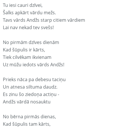
Tu iesi cauri dzīvei,
Šalks apkārt vārdu mežs.
Tavs vārds Andžs starp citiem vārdiem
Lai nav nekad tev svešs!
No pirmām dzīves dienām
Kad šūpulis ir kārts,
Tiek cilvēkam ikvienam
Uz mūžu iedots vārds Andžs!
Prieks nāca pa debesu taciņu
Un atnesa siltuma daudz.
Es zinu šo ziedoņa actiņu -
Andžs vārdā nosauktu
No bērna pirmās dienas,
Kad šūpulis tam kārts,