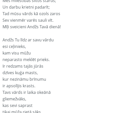
Mēs mīlestības siltos starus;
Un darbu krietni padarīt;
Tad mūsu vārds kā ozols zaros
Sev vienmēr varēs sauli vīt.
Mīļi sveicieni Andžs Tavā dienā!
Andžs Tu līdz ar savu vārdu
esi ceļinieks,
kam visu mūžu
neparasto meklēt prieks.
Ir redzams tajās jūrās
dzīves kuģa masts,
kur nezināmu brīnumu
ir apsolījis krasts.
Tavs vārds ir laika okeānā
gliemežvāks,
kas sevi saprast
tikai mūža rietā sāks.