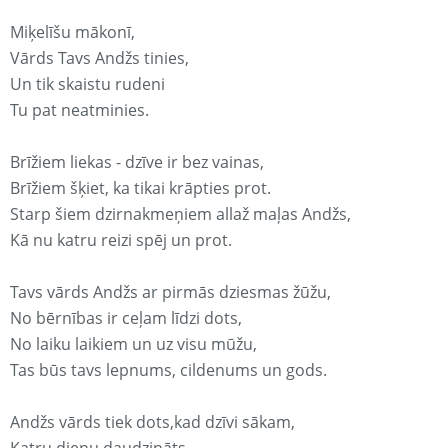
Miķelīšu mākonī,
Vārds Tavs Andžs tinies,
Un tik skaistu rudeni
Tu pat neatminies.
Brīžiem liekas - dzīve ir bez vainas,
Brīžiem šķiet, ka tikai krāpties prot.
Starp šiem dzirnakmeņiem allaž maļas Andžs,
Kā nu katru reizi spēj un prot.
Tavs vārds Andžs ar pirmās dziesmas žūžu,
No bērnības ir ceļam līdzi dots,
No laiku laikiem un uz visu mūžu,
Tas būs tavs lepnums, cildenums un gods.
Andžs vārds tiek dots,kad dzīvi sākam,