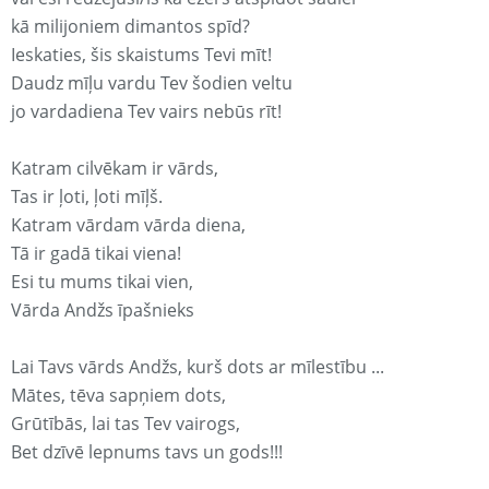
kā milijoniem dimantos spīd?
Ieskaties, šis skaistums Tevi mīt!
Daudz mīļu vardu Tev šodien veltu
jo vardadiena Tev vairs nebūs rīt!
Katram cilvēkam ir vārds,
Tas ir ļoti, ļoti mīļš.
Katram vārdam vārda diena,
Tā ir gadā tikai viena!
Esi tu mums tikai vien,
Vārda Andžs īpašnieks
Lai Tavs vārds Andžs, kurš dots ar mīlestību ...
Mātes, tēva sapņiem dots,
Grūtībās, lai tas Tev vairogs,
Bet dzīvē lepnums tavs un gods!!!