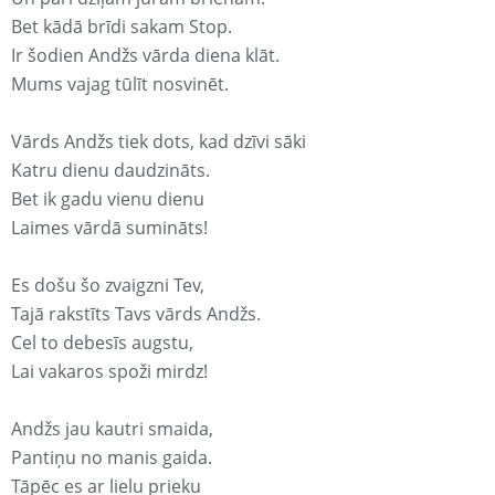
Bet kādā brīdi sakam Stop.
Ir šodien Andžs vārda diena klāt.
Mums vajag tūlīt nosvinēt.
Vārds Andžs tiek dots, kad dzīvi sāki
Katru dienu daudzināts.
Bet ik gadu vienu dienu
Laimes vārdā sumināts!
Es došu šo zvaigzni Tev,
Tajā rakstīts Tavs vārds Andžs.
Cel to debesīs augstu,
Lai vakaros spoži mirdz!
Andžs jau kautri smaida,
Pantiņu no manis gaida.
Tāpēc es ar lielu prieku