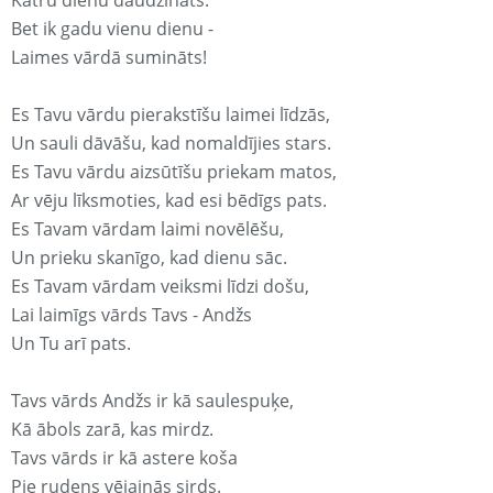
Katru dienu daudzināts.
Bet ik gadu vienu dienu -
Laimes vārdā sumināts!
Es Tavu vārdu pierakstīšu laimei līdzās,
Un sauli dāvāšu, kad nomaldījies stars.
Es Tavu vārdu aizsūtīšu priekam matos,
Ar vēju līksmoties, kad esi bēdīgs pats.
Es Tavam vārdam laimi novēlēšu,
Un prieku skanīgo, kad dienu sāc.
Es Tavam vārdam veiksmi līdzi došu,
Lai laimīgs vārds Tavs - Andžs
Un Tu arī pats.
Tavs vārds Andžs ir kā saulespuķe,
Kā ābols zarā, kas mirdz.
Tavs vārds ir kā astere koša
Pie rudens vējainās sirds.