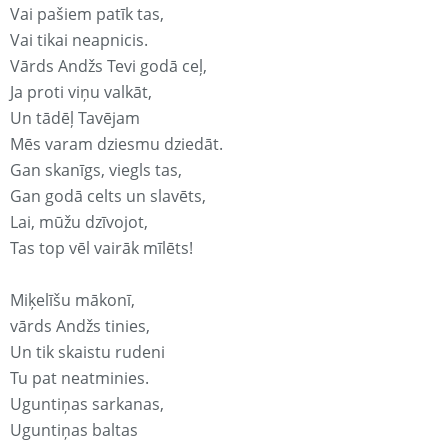
Vai pašiem patīk tas,
Vai tikai neapnicis.
Vārds Andžs Tevi godā ceļ,
Ja proti viņu valkāt,
Un tādēļ Tavējam
Mēs varam dziesmu dziedāt.
Gan skanīgs, viegls tas,
Gan godā celts un slavēts,
Lai, mūžu dzīvojot,
Tas top vēl vairāk mīlēts!
Miķelīšu mākonī,
vārds Andžs tinies,
Un tik skaistu rudeni
Tu pat neatminies.
Uguntiņas sarkanas,
Uguntiņas baltas