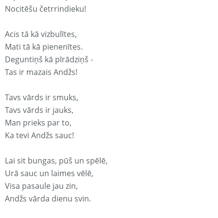
Nocitēšu četrrindieku!
Acis tā kā vizbulītes,
Mati tā kā pienenītes.
Deguntiņš kā pīrādziņš -
Tas ir mazais Andžs!
Tavs vārds ir smuks,
Tavs vārds ir jauks,
Man prieks par to,
Ka tevi Andžs sauc!
Lai sit bungas, pūš un spēlē,
Urā sauc un laimes vēlē,
Visa pasaule jau zin,
Andžs vārda dienu svin.