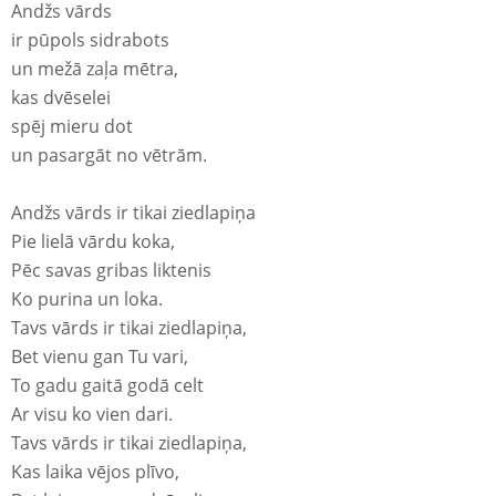
Andžs vārds
ir pūpols sidrabots
un mežā zaļa mētra,
kas dvēselei
spēj mieru dot
un pasargāt no vētrām.
Andžs vārds ir tikai ziedlapiņa
Pie lielā vārdu koka,
Pēc savas gribas liktenis
Ko purina un loka.
Tavs vārds ir tikai ziedlapiņa,
Bet vienu gan Tu vari,
To gadu gaitā godā celt
Ar visu ko vien dari.
Tavs vārds ir tikai ziedlapiņa,
Kas laika vējos plīvo,