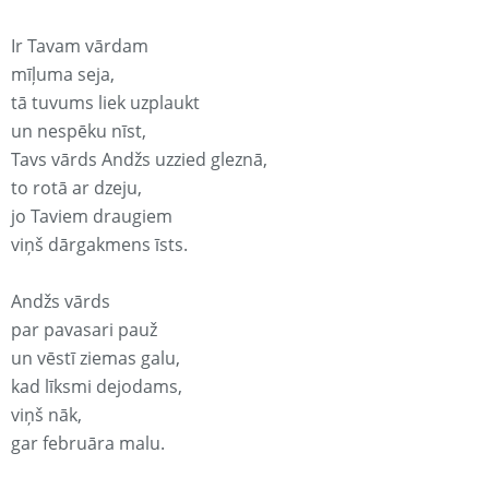
Ir Tavam vārdam
mīļuma seja,
tā tuvums liek uzplaukt
un nespēku nīst,
Tavs vārds Andžs uzzied gleznā,
to rotā ar dzeju,
jo Taviem draugiem
viņš dārgakmens īsts.
Andžs vārds
par pavasari pauž
un vēstī ziemas galu,
kad līksmi dejodams,
viņš nāk,
gar februāra malu.