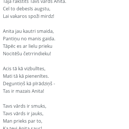
Tajā rakstīts Tavs vārds Anita.
Cel to debesīs augstu,
Lai vakaros spoži mirdz!
Anita jau kautri smaida,
Pantiņu no manis gaida.
Tāpēc es ar lielu prieku
Nocitēšu četrrindieku!
Acis tā kā vizbulītes,
Mati tā kā pienenītes.
Deguntiņš kā pīrādziņš -
Tas ir mazais Anita!
Tavs vārds ir smuks,
Tavs vārds ir jauks,
Man prieks par to,
Ka tevi Anita sauc!