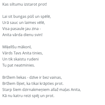
Kas siltumu izstarot prot!
Lai sit bungas pūš un spēlē,
Urā sauc un laimes vēlē,
Visa pasaule jau zina -
Anita vārda dienu svin!
Miķelīšu mākonī,
Vārds Tavs Anita tinies,
Un tik skaistu rudeni
Tu pat neatminies.
Brīžiem liekas - dzīve ir bez vainas,
Brīžiem šķiet, ka tikai krāpties prot.
Starp šiem dzirnakmeņiem allaž maļas Anita,
Kā nu katru reizi spēj un prot.