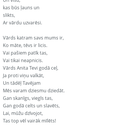
Un visu,
kas būs ļauns un
slikts,
Ar vārdu uzvarēsi.
Vārds katram savs mums ir,
Ko māte, tēvs ir licis.
Vai pašiem patīk tas,
Vai tikai neapnicis.
Vārds Anita Tevi godā ceļ,
Ja proti viņu valkāt,
Un tādēļ Tavējam
Mēs varam dziesmu dziedāt.
Gan skanīgs, viegls tas,
Gan godā celts un slavēts,
Lai, mūžu dzīvojot,
Tas top vēl vairāk mīlēts!