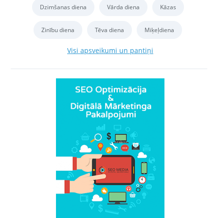
Dzimšanas diena
Vārda diena
Kāzas
Zinību diena
Tēva diena
Miķeļdiena
Visi apsveikumi un pantiņi