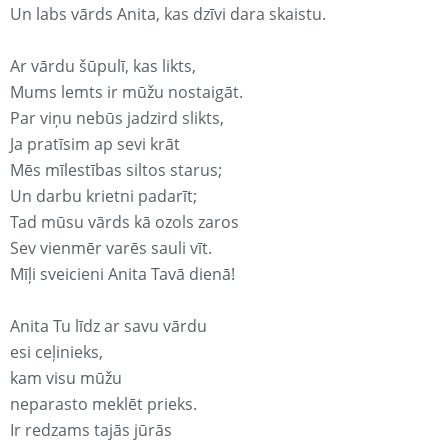
Un labs vārds Anita, kas dzīvi dara skaistu.
Ar vārdu šūpulī, kas likts,
Mums lemts ir mūžu nostaigāt.
Par viņu nebūs jadzird slikts,
Ja pratīsim ap sevi krāt
Mēs mīlestības siltos starus;
Un darbu krietni padarīt;
Tad mūsu vārds kā ozols zaros
Sev vienmēr varēs sauli vīt.
Mīļi sveicieni Anita Tavā dienā!
Anita Tu līdz ar savu vārdu
esi ceļinieks,
kam visu mūžu
neparasto meklēt prieks.
Ir redzams tajās jūrās