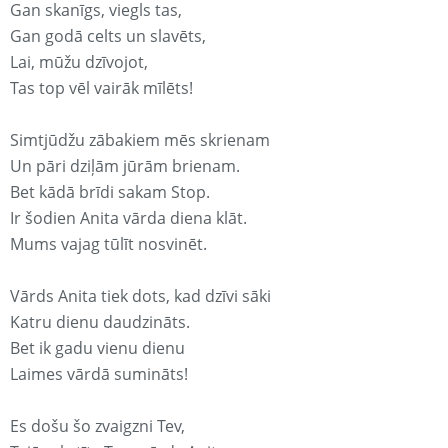
Gan skanīgs, viegls tas,
Gan godā celts un slavēts,
Lai, mūžu dzīvojot,
Tas top vēl vairāk mīlēts!
Simtjūdžu zābakiem mēs skrienam
Un pāri dziļām jūrām brienam.
Bet kādā brīdi sakam Stop.
Ir šodien Anita vārda diena klāt.
Mums vajag tūlīt nosvinēt.
Vārds Anita tiek dots, kad dzīvi sāki
Katru dienu daudzināts.
Bet ik gadu vienu dienu
Laimes vārdā sumināts!
Es došu šo zvaigzni Tev,