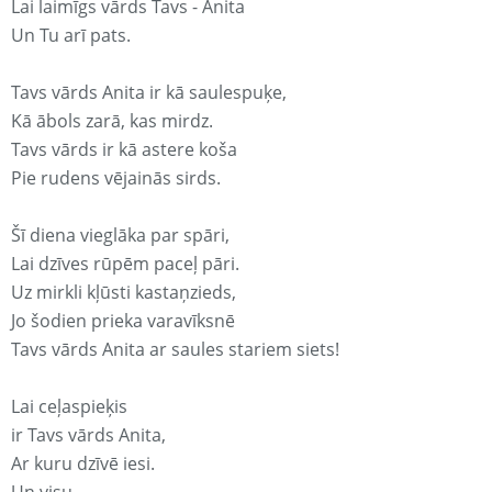
Lai laimīgs vārds Tavs - Anita
Un Tu arī pats.
Tavs vārds Anita ir kā saulespuķe,
Kā ābols zarā, kas mirdz.
Tavs vārds ir kā astere koša
Pie rudens vējainās sirds.
Šī diena vieglāka par spāri,
Lai dzīves rūpēm paceļ pāri.
Uz mirkli kļūsti kastaņzieds,
Jo šodien prieka varavīksnē
Tavs vārds Anita ar saules stariem siets!
Lai ceļaspieķis
ir Tavs vārds Anita,
Ar kuru dzīvē iesi.