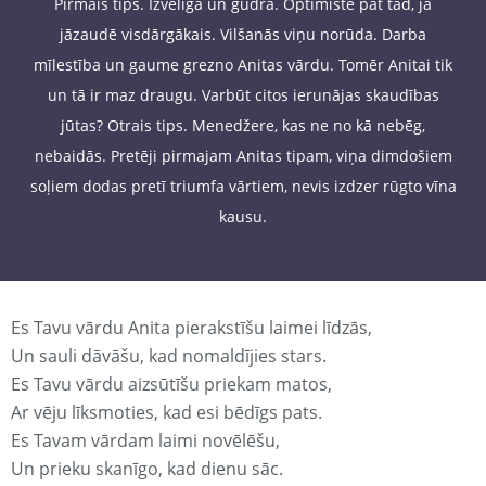
Pirmais tips. Izvēlīga un gudra. Optimiste pat tad, ja
jāzaudē visdārgākais. Vilšanās viņu norūda. Darba
mīlestība un gaume grezno Anitas vārdu. Tomēr Anitai tik
un tā ir maz draugu. Varbūt citos ierunājas skaudības
jūtas? Otrais tips. Menedžere, kas ne no kā nebēg,
nebaidās. Pretēji pirmajam Anitas tipam, viņa dimdošiem
soļiem dodas pretī triumfa vārtiem, nevis izdzer rūgto vīna
kausu.
Es Tavu vārdu Anita pierakstīšu laimei līdzās,
Un sauli dāvāšu, kad nomaldījies stars.
Es Tavu vārdu aizsūtīšu priekam matos,
Ar vēju līksmoties, kad esi bēdīgs pats.
Es Tavam vārdam laimi novēlēšu,
Un prieku skanīgo, kad dienu sāc.