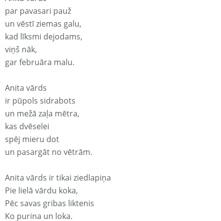
par pavasari pauž
un vēstī ziemas galu,
kad līksmi dejodams,
viņš nāk,
gar februāra malu.
Anita vārds
ir pūpols sidrabots
un mežā zaļa mētra,
kas dvēselei
spēj mieru dot
un pasargāt no vētrām.
Anita vārds ir tikai ziedlapiņa
Pie lielā vārdu koka,
Pēc savas gribas liktenis
Ko purina un loka.