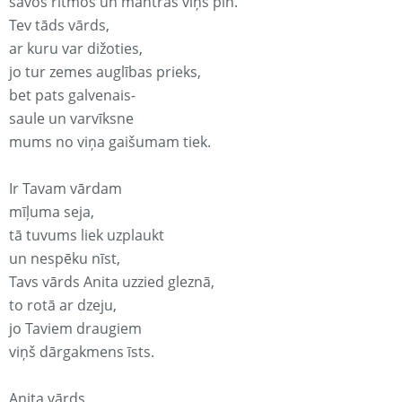
savos ritmos un mantrās viņš pin.
Tev tāds vārds,
ar kuru var dižoties,
jo tur zemes auglības prieks,
bet pats galvenais-
saule un varvīksne
mums no viņa gaišumam tiek.
Ir Tavam vārdam
mīļuma seja,
tā tuvums liek uzplaukt
un nespēku nīst,
Tavs vārds Anita uzzied gleznā,
to rotā ar dzeju,
jo Taviem draugiem
viņš dārgakmens īsts.
Anita vārds