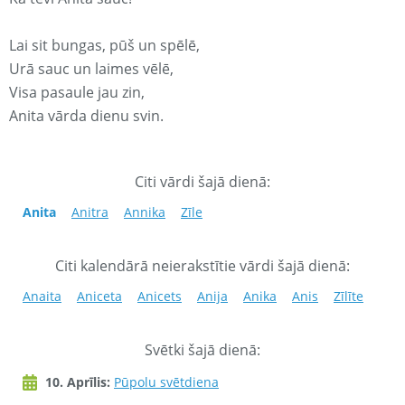
Lai sit bungas, pūš un spēlē,
Urā sauc un laimes vēlē,
Visa pasaule jau zin,
Anita vārda dienu svin.
Citi vārdi šajā dienā:
Anita
Anitra
Annika
Zīle
Citi kalendārā neierakstītie vārdi šajā dienā:
Anaita
Aniceta
Anicets
Anija
Anika
Anis
Zīlīte
Svētki šajā dienā:
10. Aprīlis:
Pūpolu svētdiena