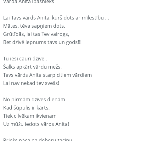
Vārda Anita īpašnieks
Lai Tavs vārds Anita, kurš dots ar mīlestību ...
Mātes, tēva sapņiem dots,
Grūtībās, lai tas Tev vairogs,
Bet dzīvē lepnums tavs un gods!!!
Tu iesi cauri dzīvei,
Šalks apkārt vārdu mežs.
Tavs vārds Anita starp citiem vārdiem
Lai nav nekad tev svešs!
No pirmām dzīves dienām
Kad šūpulis ir kārts,
Tiek cilvēkam ikvienam
Uz mūžu iedots vārds Anita!
Prieks nāca pa debesu taciņu