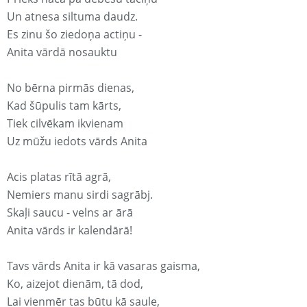
Un atnesa siltuma daudz.
Es zinu šo ziedoņa actiņu -
Anita vārdā nosauktu
No bērna pirmās dienas,
Kad šūpulis tam kārts,
Tiek cilvēkam ikvienam
Uz mūžu iedots vārds Anita
Acis platas rītā agrā,
Nemiers manu sirdi sagrābj.
Skaļi saucu - velns ar ārā
Anita vārds ir kalendārā!
Tavs vārds Anita ir kā vasaras gaisma,
Ko, aizejot dienām, tā dod,
Lai vienmēr tas būtu kā saule,