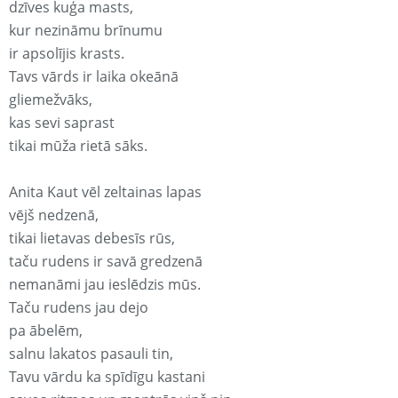
dzīves kuģa masts,
kur nezināmu brīnumu
ir apsolījis krasts.
Tavs vārds ir laika okeānā
gliemežvāks,
kas sevi saprast
tikai mūža rietā sāks.
Anita Kaut vēl zeltainas lapas
vējš nedzenā,
tikai lietavas debesīs rūs,
taču rudens ir savā gredzenā
nemanāmi jau ieslēdzis mūs.
Taču rudens jau dejo
pa ābelēm,
salnu lakatos pasauli tin,
Tavu vārdu ka spīdīgu kastani