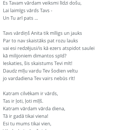
Es Tavam vārdam veiksmi līdzi došu,
Lai laimīgs vārds Tavs -
Un Tu arī pats ...
Tavs vārdiņš Anita tik mīligs un jauks
Par to nav skaistāks pat rozu lauks
vai esi redzējusi/is kā ezers atspidot saulei
kā milijoniem dimantos spīd?
Ieskaties, šis skaistums Tevi mīt!
Daudz mīļu vardu Tev šodien veltu
jo vardadiena Tev vairs nebūs rīt!
Katram cilvēkam ir vārds,
Tas ir ļoti, ļoti mīļš.
Katram vārdam vārda diena,
Tā ir gadā tikai viena!
Esi tu mums tikai vien,