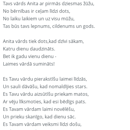
Tavs vārds Anita ar pirmās dziesmas žūžu,
No bērnības ir ceļam līdzi dots,
No laiku laikiem un uz visu mūžu,
Tas būs tavs lepnums, cildenums un gods.
Anita vārds tiek dots,kad dzīvi sākam,
Katru dienu daudzināts.
Bet ik gadu vienu dienu -
Laimes vārdā sumināts!
Es Tavu vārdu pierakstīšu laimei līdzās,
Un sauli dāvāšu, kad nomaldījies stars.
Es Tavu vārdu aizsūtīšu priekam matos,
Ar vēju līksmoties, kad esi bēdīgs pats.
Es Tavam vārdam laimi novēlēšu,
Un prieku skanīgo, kad dienu sāc.
Es Tavam vārdam veiksmi līdzi došu,