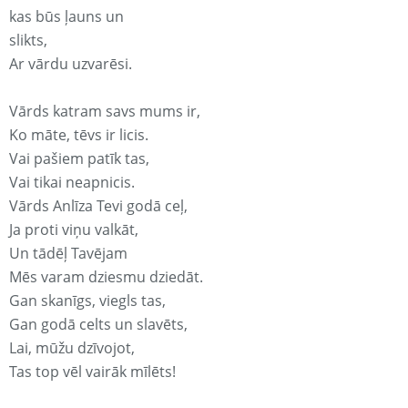
kas būs ļauns un
slikts,
Ar vārdu uzvarēsi.
Vārds katram savs mums ir,
Ko māte, tēvs ir licis.
Vai pašiem patīk tas,
Vai tikai neapnicis.
Vārds Anlīza Tevi godā ceļ,
Ja proti viņu valkāt,
Un tādēļ Tavējam
Mēs varam dziesmu dziedāt.
Gan skanīgs, viegls tas,
Gan godā celts un slavēts,
Lai, mūžu dzīvojot,
Tas top vēl vairāk mīlēts!