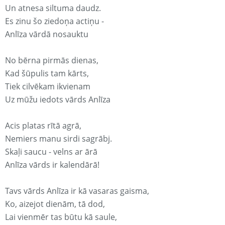
Un atnesa siltuma daudz.
Es zinu šo ziedoņa actiņu -
Anlīza vārdā nosauktu
No bērna pirmās dienas,
Kad šūpulis tam kārts,
Tiek cilvēkam ikvienam
Uz mūžu iedots vārds Anlīza
Acis platas rītā agrā,
Nemiers manu sirdi sagrābj.
Skaļi saucu - velns ar ārā
Anlīza vārds ir kalendārā!
Tavs vārds Anlīza ir kā vasaras gaisma,
Ko, aizejot dienām, tā dod,
Lai vienmēr tas būtu kā saule,