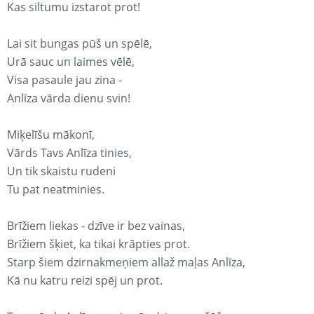
Kas siltumu izstarot prot!
Lai sit bungas pūš un spēlē,
Urā sauc un laimes vēlē,
Visa pasaule jau zina -
Anlīza vārda dienu svin!
Miķelīšu mākonī,
Vārds Tavs Anlīza tinies,
Un tik skaistu rudeni
Tu pat neatminies.
Brīžiem liekas - dzīve ir bez vainas,
Brīžiem šķiet, ka tikai krāpties prot.
Starp šiem dzirnakmeņiem allaž maļas Anlīza,
Kā nu katru reizi spēj un prot.