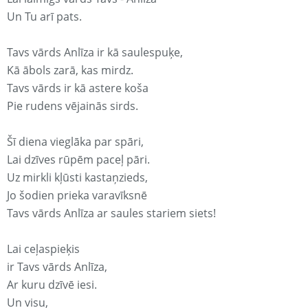
Un Tu arī pats.
Tavs vārds Anlīza ir kā saulespuķe,
Kā ābols zarā, kas mirdz.
Tavs vārds ir kā astere koša
Pie rudens vējainās sirds.
Šī diena vieglāka par spāri,
Lai dzīves rūpēm paceļ pāri.
Uz mirkli kļūsti kastaņzieds,
Jo šodien prieka varavīksnē
Tavs vārds Anlīza ar saules stariem siets!
Lai ceļaspieķis
ir Tavs vārds Anlīza,
Ar kuru dzīvē iesi.
Un visu,