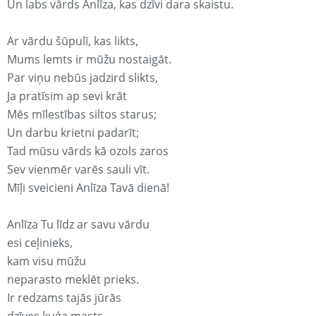
Un labs vārds Anlīza, kas dzīvi dara skaistu.
Ar vārdu šūpulī, kas likts,
Mums lemts ir mūžu nostaigāt.
Par viņu nebūs jadzird slikts,
Ja pratīsim ap sevi krāt
Mēs mīlestības siltos starus;
Un darbu krietni padarīt;
Tad mūsu vārds kā ozols zaros
Sev vienmēr varēs sauli vīt.
Mīļi sveicieni Anlīza Tavā dienā!
Anlīza Tu līdz ar savu vārdu
esi ceļinieks,
kam visu mūžu
neparasto meklēt prieks.
Ir redzams tajās jūrās