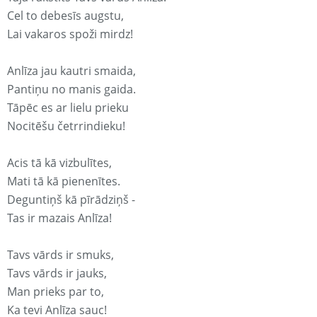
Cel to debesīs augstu,
Lai vakaros spoži mirdz!
Anlīza jau kautri smaida,
Pantiņu no manis gaida.
Tāpēc es ar lielu prieku
Nocitēšu četrrindieku!
Acis tā kā vizbulītes,
Mati tā kā pienenītes.
Deguntiņš kā pīrādziņš -
Tas ir mazais Anlīza!
Tavs vārds ir smuks,
Tavs vārds ir jauks,
Man prieks par to,
Ka tevi Anlīza sauc!