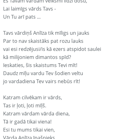
Es Tavam vārdam veiksmi līdzi došu,
Lai laimīgs vārds Tavs -
Un Tu arī pats ...
Tavs vārdiņš Anlīza tik mīligs un jauks
Par to nav skaistāks pat rozu lauks
vai esi redzējusi/is kā ezers atspidot saulei
kā milijoniem dimantos spīd?
Ieskaties, šis skaistums Tevi mīt!
Daudz mīļu vardu Tev šodien veltu
jo vardadiena Tev vairs nebūs rīt!
Katram cilvēkam ir vārds,
Tas ir ļoti, ļoti mīļš.
Katram vārdam vārda diena,
Tā ir gadā tikai viena!
Esi tu mums tikai vien,
Vārda Anlīza īpašnieks