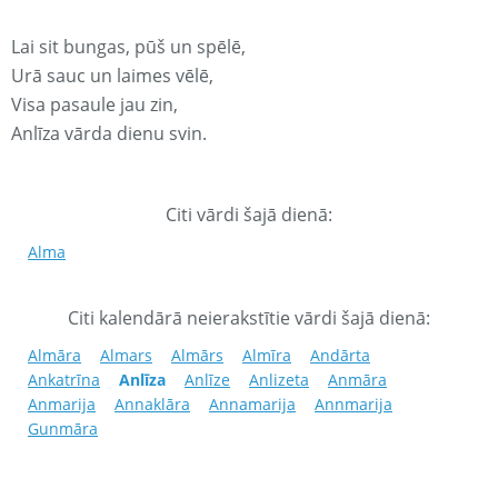
Lai sit bungas, pūš un spēlē,
Urā sauc un laimes vēlē,
Visa pasaule jau zin,
Anlīza vārda dienu svin.
Citi vārdi šajā dienā:
Alma
Citi kalendārā neierakstītie vārdi šajā dienā:
Almāra
Almars
Almārs
Almīra
Andārta
Ankatrīna
Anlīza
Anlīze
Anlizeta
Anmāra
Anmarija
Annaklāra
Annamarija
Annmarija
Gunmāra