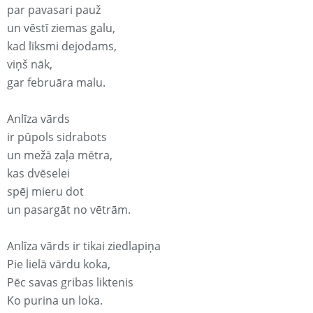
par pavasari pauž
un vēstī ziemas galu,
kad līksmi dejodams,
viņš nāk,
gar februāra malu.
Anlīza vārds
ir pūpols sidrabots
un mežā zaļa mētra,
kas dvēselei
spēj mieru dot
un pasargāt no vētrām.
Anlīza vārds ir tikai ziedlapiņa
Pie lielā vārdu koka,
Pēc savas gribas liktenis
Ko purina un loka.