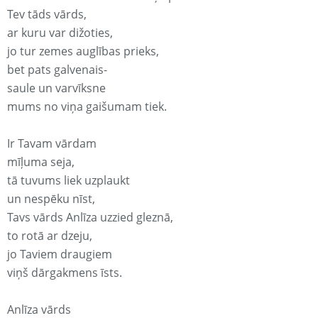
Tev tāds vārds,
ar kuru var dižoties,
jo tur zemes auglības prieks,
bet pats galvenais-
saule un varvīksne
mums no viņa gaišumam tiek.
Ir Tavam vārdam
mīļuma seja,
tā tuvums liek uzplaukt
un nespēku nīst,
Tavs vārds Anlīza uzzied gleznā,
to rotā ar dzeju,
jo Taviem draugiem
viņš dārgakmens īsts.
Anlīza vārds