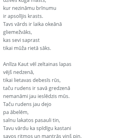
dzīves kuģa masts,
kur nezināmu brīnumu
ir apsolījis krasts.
Tavs vārds ir laika okeānā
gliemežvāks,
kas sevi saprast
tikai mūža rietā sāks.
Anlīza Kaut vēl zeltainas lapas
vējš nedzenā,
tikai lietavas debesīs rūs,
taču rudens ir savā gredzenā
nemanāmi jau ieslēdzis mūs.
Taču rudens jau dejo
pa ābelēm,
salnu lakatos pasauli tin,
Tavu vārdu ka spīdīgu kastani
savos ritmos un mantrās viņš pin.