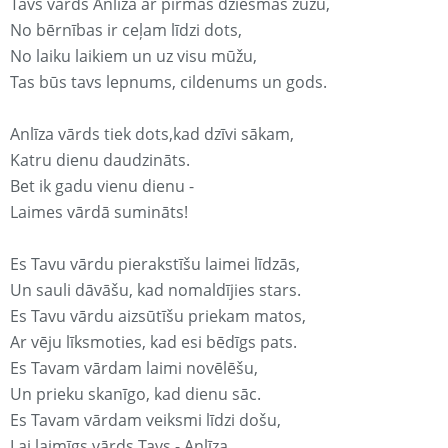
Tavs vārds Anlīza ar pirmās dziesmas žūžu,
No bērnības ir ceļam līdzi dots,
No laiku laikiem un uz visu mūžu,
Tas būs tavs lepnums, cildenums un gods.
Anlīza vārds tiek dots,kad dzīvi sākam,
Katru dienu daudzināts.
Bet ik gadu vienu dienu -
Laimes vārdā sumināts!
Es Tavu vārdu pierakstīšu laimei līdzās,
Un sauli dāvāšu, kad nomaldījies stars.
Es Tavu vārdu aizsūtīšu priekam matos,
Ar vēju līksmoties, kad esi bēdīgs pats.
Es Tavam vārdam laimi novēlēšu,
Un prieku skanīgo, kad dienu sāc.
Es Tavam vārdam veiksmi līdzi došu,
Lai laimīgs vārds Tavs - Anlīza