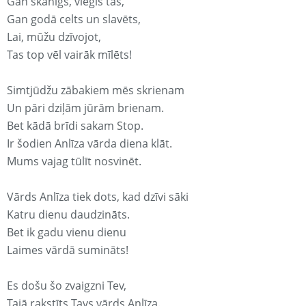
Gan skanīgs, viegls tas,
Gan godā celts un slavēts,
Lai, mūžu dzīvojot,
Tas top vēl vairāk mīlēts!
Simtjūdžu zābakiem mēs skrienam
Un pāri dziļām jūrām brienam.
Bet kādā brīdi sakam Stop.
Ir šodien Anlīza vārda diena klāt.
Mums vajag tūlīt nosvinēt.
Vārds Anlīza tiek dots, kad dzīvi sāki
Katru dienu daudzināts.
Bet ik gadu vienu dienu
Laimes vārdā sumināts!
Es došu šo zvaigzni Tev,
Tajā rakstīts Tavs vārds Anlīza.