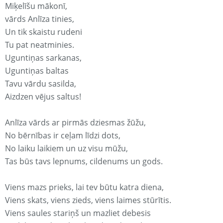
Miķelīšu mākonī,
vārds Anlīza tinies,
Un tik skaistu rudeni
Tu pat neatminies.
Uguntiņas sarkanas,
Uguntiņas baltas
Tavu vārdu sasilda,
Aizdzen vējus saltus!
Anlīza vārds ar pirmās dziesmas žūžu,
No bērnības ir ceļam līdzi dots,
No laiku laikiem un uz visu mūžu,
Tas būs tavs lepnums, cildenums un gods.
Viens mazs prieks, lai tev būtu katra diena,
Viens skats, viens zieds, viens laimes stūrītis.
Viens saules stariņš un mazliet debesis