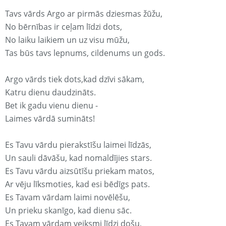
Tavs vārds Argo ar pirmās dziesmas žūžu,
No bērnības ir ceļam līdzi dots,
No laiku laikiem un uz visu mūžu,
Tas būs tavs lepnums, cildenums un gods.
Argo vārds tiek dots,kad dzīvi sākam,
Katru dienu daudzināts.
Bet ik gadu vienu dienu -
Laimes vārdā sumināts!
Es Tavu vārdu pierakstīšu laimei līdzās,
Un sauli dāvāšu, kad nomaldījies stars.
Es Tavu vārdu aizsūtīšu priekam matos,
Ar vēju līksmoties, kad esi bēdīgs pats.
Es Tavam vārdam laimi novēlēšu,
Un prieku skanīgo, kad dienu sāc.
Es Tavam vārdam veiksmi līdzi došu,