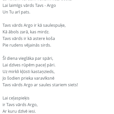
Lai laimīgs vārds Tavs - Argo
Un Tu arī pats.
Tavs vārds Argo ir kā saulespuķe,
Kā ābols zarā, kas mirdz.
Tavs vārds ir kā astere koša
Pie rudens vējainās sirds.
Šī diena vieglāka par spāri,
Lai dzīves rūpēm paceļ pāri.
Uz mirkli kļūsti kastaņzieds,
Jo šodien prieka varavīksnē
Tavs vārds Argo ar saules stariem siets!
Lai ceļaspieķis
ir Tavs vārds Argo,
Ar kuru dzīvē iesi.