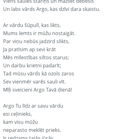
Viens saules stariņš un mazliet debesis
Un labs vārds Argo, kas dzīvi dara skaistu.
Ar vārdu šūpulī, kas likts,
Mums lemts ir mūžu nostaigāt.
Par viņu nebūs jadzird slikts,
Ja pratīsim ap sevi krāt
Mēs mīlestības siltos starus;
Un darbu krietni padarīt;
Tad mūsu vārds kā ozols zaros
Sev vienmēr varēs sauli vīt.
Mīļi sveicieni Argo Tavā dienā!
Argo Tu līdz ar savu vārdu
esi ceļinieks,
kam visu mūžu
neparasto meklēt prieks.
Ir redzams tajās jūrās