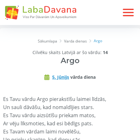
Argo
Sākumlapa
Varda dienas
Cilvēku skaits Latvijā ar šo vārdu:
14
Argo
5. Jūnijs
vārda diena
Es Tavu vārdu Argo pierakstīšu laimei līdzās,
Un sauli dāvāšu, kad nomaldījies stars.
Es Tavu vārdu aizsūtīšu priekam matos,
Ar vēju līksmoties, kad esi bēdīgs pats.
Es Tavam vārdam laimi novēlēšu,
Un prieku skanīgo, kad dienu sāc.