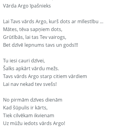
Vārda Argo īpašnieks
Lai Tavs vārds Argo, kurš dots ar mīlestību ...
Mātes, tēva sapņiem dots,
Grūtībās, lai tas Tev vairogs,
Bet dzīvē lepnums tavs un gods!!!
Tu iesi cauri dzīvei,
Šalks apkārt vārdu mežs.
Tavs vārds Argo starp citiem vārdiem
Lai nav nekad tev svešs!
No pirmām dzīves dienām
Kad šūpulis ir kārts,
Tiek cilvēkam ikvienam
Uz mūžu iedots vārds Argo!