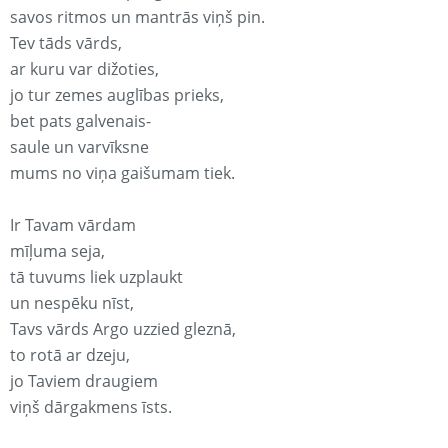
savos ritmos un mantrās viņš pin.
Tev tāds vārds,
ar kuru var dižoties,
jo tur zemes auglības prieks,
bet pats galvenais-
saule un varvīksne
mums no viņa gaišumam tiek.
Ir Tavam vārdam
mīļuma seja,
tā tuvums liek uzplaukt
un nespēku nīst,
Tavs vārds Argo uzzied gleznā,
to rotā ar dzeju,
jo Taviem draugiem
viņš dārgakmens īsts.