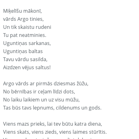
Miķelīšu mākonī,
vārds Argo tinies,
Un tik skaistu rudeni
Tu pat neatminies.
Uguntiņas sarkanas,
Uguntiņas baltas
Tavu vārdu sasilda,
Aizdzen vējus saltus!
Argo vārds ar pirmās dziesmas žūžu,
No bērnības ir ceļam līdzi dots,
No laiku laikiem un uz visu mūžu,
Tas būs tavs lepnums, cildenums un gods.
Viens mazs prieks, lai tev būtu katra diena,
Viens skats, viens zieds, viens laimes stūrītis.