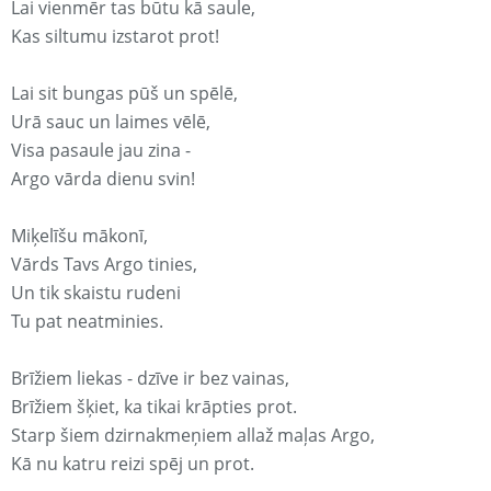
Lai vienmēr tas būtu kā saule,
Kas siltumu izstarot prot!
Lai sit bungas pūš un spēlē,
Urā sauc un laimes vēlē,
Visa pasaule jau zina -
Argo vārda dienu svin!
Miķelīšu mākonī,
Vārds Tavs Argo tinies,
Un tik skaistu rudeni
Tu pat neatminies.
Brīžiem liekas - dzīve ir bez vainas,
Brīžiem šķiet, ka tikai krāpties prot.
Starp šiem dzirnakmeņiem allaž maļas Argo,
Kā nu katru reizi spēj un prot.