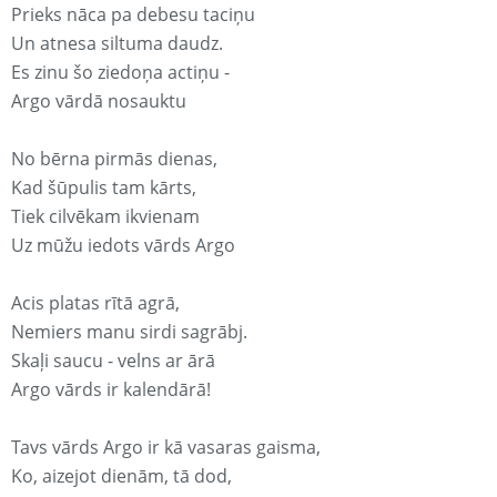
Prieks nāca pa debesu taciņu
Un atnesa siltuma daudz.
Es zinu šo ziedoņa actiņu -
Argo vārdā nosauktu
No bērna pirmās dienas,
Kad šūpulis tam kārts,
Tiek cilvēkam ikvienam
Uz mūžu iedots vārds Argo
Acis platas rītā agrā,
Nemiers manu sirdi sagrābj.
Skaļi saucu - velns ar ārā
Argo vārds ir kalendārā!
Tavs vārds Argo ir kā vasaras gaisma,
Ko, aizejot dienām, tā dod,