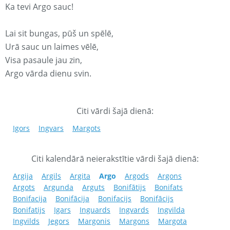
Ka tevi Argo sauc!
Lai sit bungas, pūš un spēlē,
Urā sauc un laimes vēlē,
Visa pasaule jau zin,
Argo vārda dienu svin.
Citi vārdi šajā dienā:
Igors
Ingvars
Margots
Citi kalendārā neierakstītie vārdi šajā dienā:
Argija
Argils
Argita
Argo
Argods
Argons
Argots
Argunda
Arguts
Bonifātijs
Bonifats
Bonifacija
Bonifācija
Bonifacijs
Bonifācijs
Bonifatijs
Igars
Inguards
Ingvards
Ingvilda
Ingvilds
Jegors
Margonis
Margons
Margota