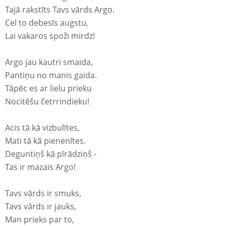
Tajā rakstīts Tavs vārds Argo.
Cel to debesīs augstu,
Lai vakaros spoži mirdz!
Argo jau kautri smaida,
Pantiņu no manis gaida.
Tāpēc es ar lielu prieku
Nocitēšu četrrindieku!
Acis tā kā vizbulītes,
Mati tā kā pienenītes.
Deguntiņš kā pīrādziņš -
Tas ir mazais Argo!
Tavs vārds ir smuks,
Tavs vārds ir jauks,
Man prieks par to,