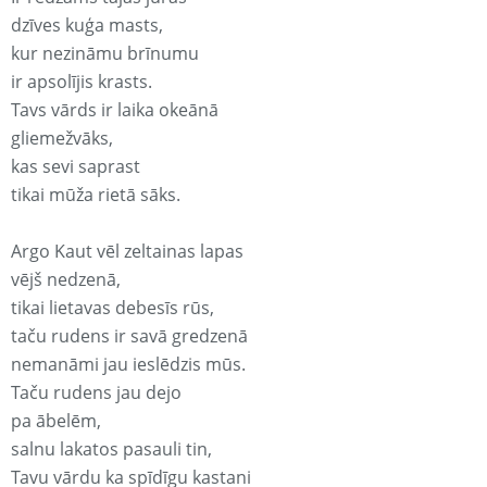
dzīves kuģa masts,
kur nezināmu brīnumu
ir apsolījis krasts.
Tavs vārds ir laika okeānā
gliemežvāks,
kas sevi saprast
tikai mūža rietā sāks.
Argo Kaut vēl zeltainas lapas
vējš nedzenā,
tikai lietavas debesīs rūs,
taču rudens ir savā gredzenā
nemanāmi jau ieslēdzis mūs.
Taču rudens jau dejo
pa ābelēm,
salnu lakatos pasauli tin,
Tavu vārdu ka spīdīgu kastani