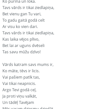
Ko purina un loka.
Tavs vārds ir tikai ziedlapiņa,
Bet vienu gan Tu vari,
To gadu gaitā godā celt
Ar visu ko vien dari.
Tavs vārds ir tikai ziedlapiņa,
Kas laika vējos plīvo,
Bet lai ar uguns dvēseli
Tas savu mūžu dzīvo!
Vārds katram savs mums ir,
Ko māte, tēvs ir licis.
Vai pašiem patīk tas,
Vai tikai neapnicis.
Argo Tevi godā ceļ,
Ja proti viņu valkāt,
Un tādēļ Tavējam
Mēs varam dziesmu dziedāt.