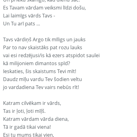
Es Tavam vārdam veiksmi līdzi došu,
Lai laimīgs vārds Tavs -
Un Tu arī pats ...
Tavs vārdiņš Argo tik mīligs un jauks
Par to nav skaistāks pat rozu lauks
vai esi redzējusi/is kā ezers atspidot saulei
kā milijoniem dimantos spīd?
Ieskaties, šis skaistums Tevi mīt!
Daudz mīļu vardu Tev šodien veltu
jo vardadiena Tev vairs nebūs rīt!
Katram cilvēkam ir vārds,
Tas ir ļoti, ļoti mīļš.
Katram vārdam vārda diena,
Tā ir gadā tikai viena!
Esi tu mums tikai vien,