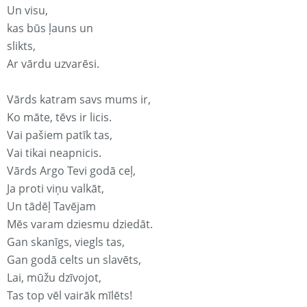
Un visu,
kas būs ļauns un
slikts,
Ar vārdu uzvarēsi.
Vārds katram savs mums ir,
Ko māte, tēvs ir licis.
Vai pašiem patīk tas,
Vai tikai neapnicis.
Vārds Argo Tevi godā ceļ,
Ja proti viņu valkāt,
Un tādēļ Tavējam
Mēs varam dziesmu dziedāt.
Gan skanīgs, viegls tas,
Gan godā celts un slavēts,
Lai, mūžu dzīvojot,
Tas top vēl vairāk mīlēts!