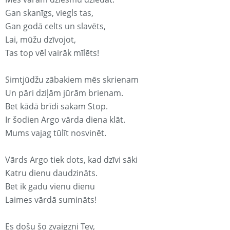
Gan skanīgs, viegls tas,
Gan godā celts un slavēts,
Lai, mūžu dzīvojot,
Tas top vēl vairāk mīlēts!
Simtjūdžu zābakiem mēs skrienam
Un pāri dziļām jūrām brienam.
Bet kādā brīdi sakam Stop.
Ir šodien Argo vārda diena klāt.
Mums vajag tūlīt nosvinēt.
Vārds Argo tiek dots, kad dzīvi sāki
Katru dienu daudzināts.
Bet ik gadu vienu dienu
Laimes vārdā sumināts!
Es došu šo zvaigzni Tev,