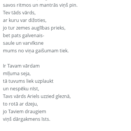
savos ritmos un mantrās viņš pin.
Tev tāds vārds,
ar kuru var dižoties,
jo tur zemes auglības prieks,
bet pats galvenais-
saule un varvīksne
mums no viņa gaišumam tiek.
Ir Tavam vārdam
mīļuma seja,
tā tuvums liek uzplaukt
un nespēku nīst,
Tavs vārds Ariels uzzied gleznā,
to rotā ar dzeju,
jo Taviem draugiem
viņš dārgakmens īsts.