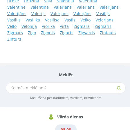
Urdze
Urdziņa
Vaļa
Valentija
Valentina
Valentine
Valentīne
Valerians
Valeriāns
Valerijans
Valerijāns
Valerijs
Valerjans
Valerjāns
Vasilijs
Vasīlijs
Vasilika
Vasilisa
Vasils
Veiko
Velerjans
Vello
Velonija
Viorika
Virta
Zigmāra
Zigmāris
Zigmars
Zigo
Zigonis
Zigurts
Zigvards
Zintauts
Zinturs
Meklēt
Meklēšana pēc datumiem, vārdiem, brīvdienām
Vārda dienas
08.08