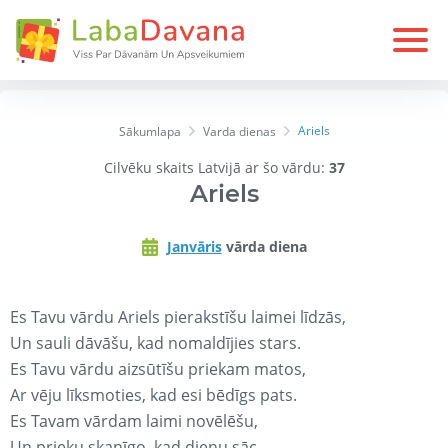
Ariels
Sākumlapa
Varda dienas
Cilvēku skaits Latvijā ar šo vārdu:
37
Ariels
Janvāris
vārda diena
Es Tavu vārdu Ariels pierakstīšu laimei līdzās,
Un sauli dāvāšu, kad nomaldījies stars.
Es Tavu vārdu aizsūtīšu priekam matos,
Ar vēju līksmoties, kad esi bēdīgs pats.
Es Tavam vārdam laimi novēlēšu,
Un prieku skanīgo, kad dienu sāc.