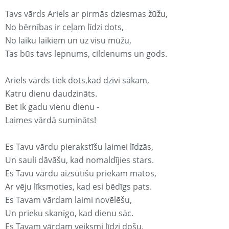
Tavs vārds Ariels ar pirmās dziesmas žūžu,
No bērnības ir ceļam līdzi dots,
No laiku laikiem un uz visu mūžu,
Tas būs tavs lepnums, cildenums un gods.
Ariels vārds tiek dots,kad dzīvi sākam,
Katru dienu daudzināts.
Bet ik gadu vienu dienu -
Laimes vārdā sumināts!
Es Tavu vārdu pierakstīšu laimei līdzās,
Un sauli dāvāšu, kad nomaldījies stars.
Es Tavu vārdu aizsūtīšu priekam matos,
Ar vēju līksmoties, kad esi bēdīgs pats.
Es Tavam vārdam laimi novēlēšu,
Un prieku skanīgo, kad dienu sāc.
Es Tavam vārdam veiksmi līdzi došu,