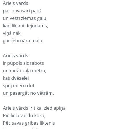
Ariels vārds
par pavasari pauž
un vēstī ziemas galu,
kad līksmi dejodams,
viņš nāk,
gar februāra malu.
Ariels vārds
ir pūpols sidrabots
un mežā zaļa mētra,
kas dvēselei
spēj mieru dot
un pasargāt no vētrām.
Ariels vārds ir tikai ziedlapiņa
Pie lielā vārdu koka,
Pēc savas gribas liktenis