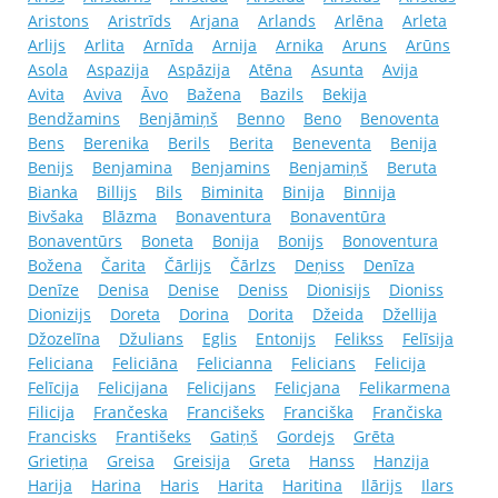
Aristons
Aristrīds
Arjana
Arlands
Arlēna
Arleta
Arlijs
Arlita
Arnīda
Arnija
Arnika
Aruns
Arūns
Asola
Aspazija
Aspāzija
Atēna
Asunta
Avija
Avita
Aviva
Āvo
Bažena
Bazils
Bekija
Bendžamins
Benjāmiņš
Benno
Beno
Benoventa
Bens
Berenika
Berils
Berita
Beneventa
Benija
Benijs
Benjamina
Benjamins
Benjamiņš
Beruta
Bianka
Billijs
Bils
Biminita
Binija
Binnija
Bivšaka
Blāzma
Bonaventura
Bonaventūra
Bonaventūrs
Boneta
Bonija
Bonijs
Bonoventura
Božena
Čarita
Čārlijs
Čārlzs
Deņiss
Denīza
Denīze
Denisa
Denise
Deniss
Dionisijs
Dioniss
Dionizijs
Doreta
Dorina
Dorita
Džeida
Džellija
Džozelīna
Džulians
Eglis
Entonijs
Felikss
Felīsija
Feliciana
Feliciāna
Felicianna
Felicians
Felicija
Felīcija
Felicijana
Felicijans
Felicjana
Felikarmena
Filicija
Frančeska
Francišeks
Franciška
Frančiska
Francisks
Františeks
Gatiņš
Gordejs
Grēta
Grietiņa
Greisa
Greisija
Greta
Hanss
Hanzija
Harija
Harina
Haris
Harita
Haritina
Ilārijs
Ilars