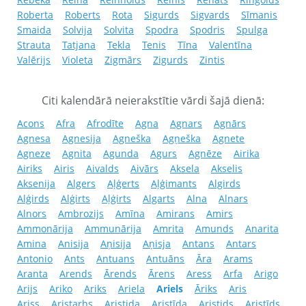
Roberta
Roberts
Rota
Sigurds
Sigvards
Sīmanis
Smaida
Solvija
Solvita
Spodra
Spodris
Spulga
Strauta
Tatjana
Tekla
Tenis
Tīna
Valentīna
Valērijs
Violeta
Zigmārs
Zigurds
Zintis
Citi kalendārā neierakstītie vārdi šajā dienā:
Acons
Afra
Afrodīte
Agna
Agnars
Agnārs
Agnesa
Agnesija
Agneška
Agņeška
Agnete
Agneze
Agnita
Agunda
Agurs
Agnēze
Airika
Airiks
Airis
Aivalds
Aivārs
Aksela
Akselis
Aksenija
Algers
Aļģerts
Aļģimants
Algirds
Alģirds
Alģirts
Aļģirts
Algarts
Alna
Alnars
Alnors
Ambrozijs
Amīna
Amirans
Amirs
Ammonārija
Ammunārija
Amrita
Amunds
Anarita
Amina
Anisija
Aņisija
Aņisja
Antans
Antars
Antonio
Ants
Antuans
Antuāns
Āra
Arams
Aranta
Arends
Ārends
Ārens
Aress
Arfa
Arigo
Arijs
Ariko
Ariks
Ariela
Ariels
Āriks
Aris
Ariss
Aristarhs
Aristida
Aristīda
Aristids
Aristīds