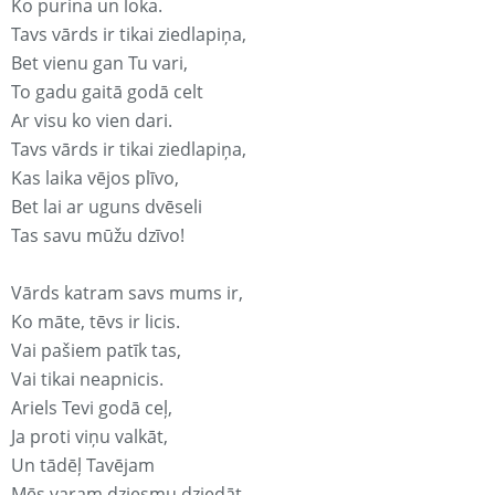
Ko purina un loka.
Tavs vārds ir tikai ziedlapiņa,
Bet vienu gan Tu vari,
To gadu gaitā godā celt
Ar visu ko vien dari.
Tavs vārds ir tikai ziedlapiņa,
Kas laika vējos plīvo,
Bet lai ar uguns dvēseli
Tas savu mūžu dzīvo!
Vārds katram savs mums ir,
Ko māte, tēvs ir licis.
Vai pašiem patīk tas,
Vai tikai neapnicis.
Ariels Tevi godā ceļ,
Ja proti viņu valkāt,
Un tādēļ Tavējam
Mēs varam dziesmu dziedāt.