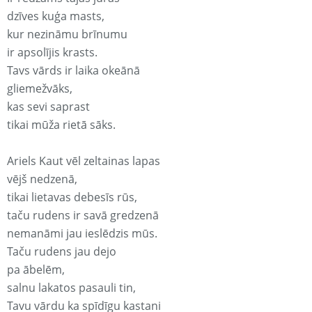
dzīves kuģa masts,
kur nezināmu brīnumu
ir apsolījis krasts.
Tavs vārds ir laika okeānā
gliemežvāks,
kas sevi saprast
tikai mūža rietā sāks.
Ariels Kaut vēl zeltainas lapas
vējš nedzenā,
tikai lietavas debesīs rūs,
taču rudens ir savā gredzenā
nemanāmi jau ieslēdzis mūs.
Taču rudens jau dejo
pa ābelēm,
salnu lakatos pasauli tin,
Tavu vārdu ka spīdīgu kastani