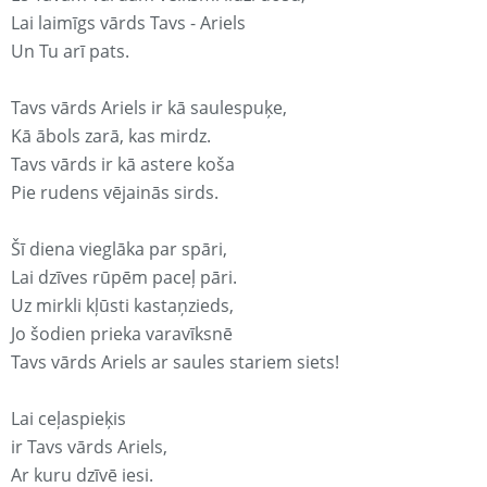
Lai laimīgs vārds Tavs - Ariels
Un Tu arī pats.
Tavs vārds Ariels ir kā saulespuķe,
Kā ābols zarā, kas mirdz.
Tavs vārds ir kā astere koša
Pie rudens vējainās sirds.
Šī diena vieglāka par spāri,
Lai dzīves rūpēm paceļ pāri.
Uz mirkli kļūsti kastaņzieds,
Jo šodien prieka varavīksnē
Tavs vārds Ariels ar saules stariem siets!
Lai ceļaspieķis
ir Tavs vārds Ariels,
Ar kuru dzīvē iesi.