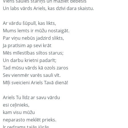
Viens saules stariņš un mazliet debesis
Un labs vārds Ariels, kas dzīvi dara skaistu.
Ar vārdu šūpulī, kas likts,
Mums lemts ir mūžu nostaigāt.
Par viņu nebūs jadzird slikts,
Ja pratīsim ap sevi krāt
Mēs mīlestības siltos starus;
Un darbu krietni padarīt;
Tad mūsu vārds kā ozols zaros
Sev vienmēr varēs sauli vīt.
Mīļi sveicieni Ariels Tavā dienā!
Ariels Tu līdz ar savu vārdu
esi ceļinieks,
kam visu mūžu
neparasto meklēt prieks.
Ir redzams tajās jūrās