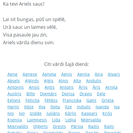
Ka tevi Ariels sauc!
Lai sit bungas, pūš un spēlē,
Urā sauc un laimes vēlē,
Visa pasaule jau zin,
Ariels vārda dienu svin.
Citi vārdi šajā dienā:
Agne
Agnese
Agneta
Agnis
Agnija
Aira
Aivars
Aksels
Aļģirds
Aļģis
Alnis
Alta
Andulis
Antonijs
Ansis
Antis
Antons
Ārijs
Āris
Arnita
Austris
Bille
Digmārs
Dorisa
Dravis
Egle
Eglons
Felicita
Fēlikss
Franciska
Gatis
Grieta
Harijs
Ildze
Ilva
Ilvita
Ilze
Indulis
Ivanda
Iva
Ivis
Ivo
Izolde
Juliāns
Kārlis
Kaspars
Krišs
Ksenija
Laimnesis
Lida
Lidija
Miervalda
Miervaldis
Oļģerts
Orests
Pārsla
Raitis
Raits
Rebeka
Reina
Reinholds
Reinis
Renāts
Ringolds