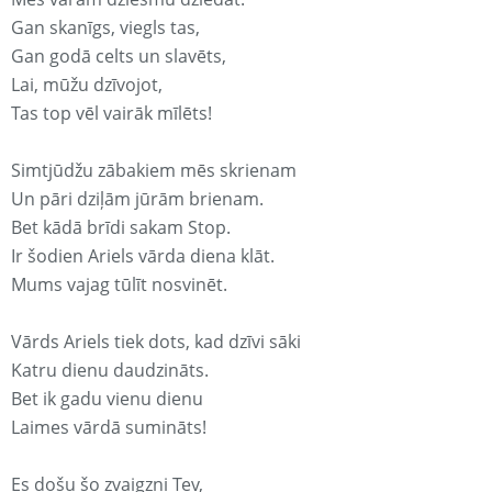
Gan skanīgs, viegls tas,
Gan godā celts un slavēts,
Lai, mūžu dzīvojot,
Tas top vēl vairāk mīlēts!
Simtjūdžu zābakiem mēs skrienam
Un pāri dziļām jūrām brienam.
Bet kādā brīdi sakam Stop.
Ir šodien Ariels vārda diena klāt.
Mums vajag tūlīt nosvinēt.
Vārds Ariels tiek dots, kad dzīvi sāki
Katru dienu daudzināts.
Bet ik gadu vienu dienu
Laimes vārdā sumināts!
Es došu šo zvaigzni Tev,