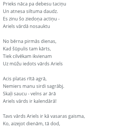
Prieks nāca pa debesu taciņu
Un atnesa siltuma daudz.
Es zinu šo ziedoņa actiņu -
Ariels vārdā nosauktu
No bērna pirmās dienas,
Kad šūpulis tam kārts,
Tiek cilvēkam ikvienam
Uz mūžu iedots vārds Ariels
Acis platas rītā agrā,
Nemiers manu sirdi sagrābj.
Skaļi saucu - velns ar ārā
Ariels vārds ir kalendārā!
Tavs vārds Ariels ir kā vasaras gaisma,
Ko, aizejot dienām, tā dod,