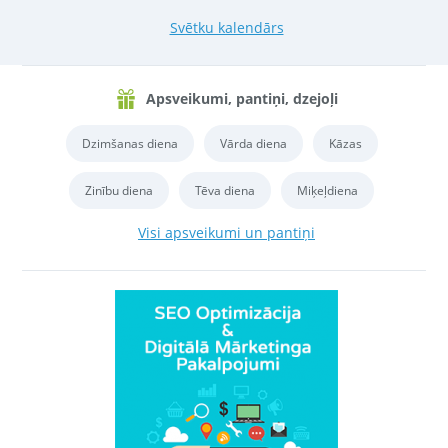
Svētku kalendārs
Apsveikumi, pantiņi, dzejoļi
Dzimšanas diena
Vārda diena
Kāzas
Zinību diena
Tēva diena
Miķeļdiena
Visi apsveikumi un pantiņi