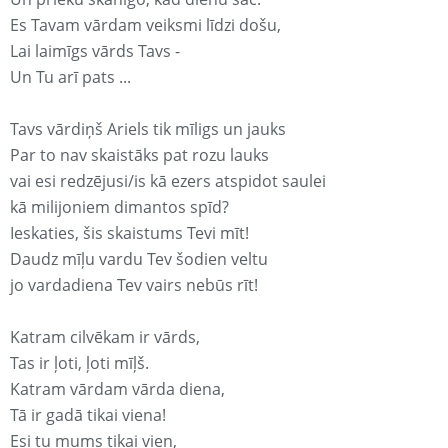
Es Tavam vārdam veiksmi līdzi došu,
Lai laimīgs vārds Tavs -
Un Tu arī pats ...
Tavs vārdiņš Ariels tik mīligs un jauks
Par to nav skaistāks pat rozu lauks
vai esi redzējusi/is kā ezers atspidot saulei
kā milijoniem dimantos spīd?
Ieskaties, šis skaistums Tevi mīt!
Daudz mīļu vardu Tev šodien veltu
jo vardadiena Tev vairs nebūs rīt!
Katram cilvēkam ir vārds,
Tas ir ļoti, ļoti mīļš.
Katram vārdam vārda diena,
Tā ir gadā tikai viena!
Esi tu mums tikai vien,