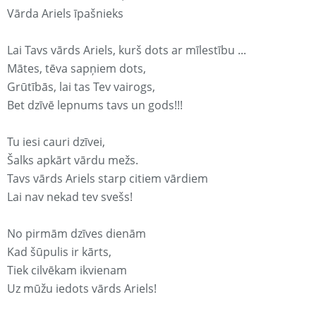
Vārda Ariels īpašnieks
Lai Tavs vārds Ariels, kurš dots ar mīlestību ...
Mātes, tēva sapņiem dots,
Grūtībās, lai tas Tev vairogs,
Bet dzīvē lepnums tavs un gods!!!
Tu iesi cauri dzīvei,
Šalks apkārt vārdu mežs.
Tavs vārds Ariels starp citiem vārdiem
Lai nav nekad tev svešs!
No pirmām dzīves dienām
Kad šūpulis ir kārts,
Tiek cilvēkam ikvienam
Uz mūžu iedots vārds Ariels!