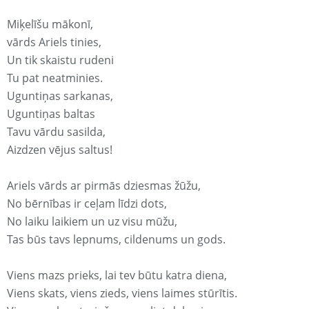
Miķelīšu mākonī,
vārds Ariels tinies,
Un tik skaistu rudeni
Tu pat neatminies.
Uguntiņas sarkanas,
Uguntiņas baltas
Tavu vārdu sasilda,
Aizdzen vējus saltus!
Ariels vārds ar pirmās dziesmas žūžu,
No bērnības ir ceļam līdzi dots,
No laiku laikiem un uz visu mūžu,
Tas būs tavs lepnums, cildenums un gods.
Viens mazs prieks, lai tev būtu katra diena,
Viens skats, viens zieds, viens laimes stūrītis.