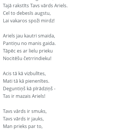
Tajā rakstīts Tavs vārds Ariels.
Cel to debesīs augstu,
Lai vakaros spoži mirdz!
Ariels jau kautri smaida,
Pantiņu no manis gaida.
Tāpēc es ar lielu prieku
Nocitēšu četrrindieku!
Acis tā kā vizbulītes,
Mati tā kā pienenītes.
Deguntiņš kā pīrādziņš -
Tas ir mazais Ariels!
Tavs vārds ir smuks,
Tavs vārds ir jauks,
Man prieks par to,