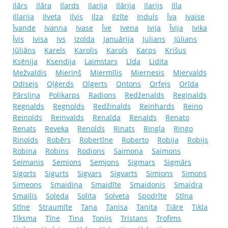
Ilārs
Ilāra
Ilards
Ilarija
Ilārija
Ilarijs
Illa
Illarija
Ilveta
Ilvis
Ilza
Ilzīte
Induls
Īva
Ivaise
Īvande
Ivanna
Ivase
Īve
Ivena
Ivija
Īvija
Ivika
Īvis
Ivisa
Ivs
Izolda
Januārija
Julians
Jūlians
Jūliāns
Karels
Karolis
Karols
Karps
Krišus
Ksēnija
Ksendija
Laimstars
Līda
Lidita
Mežvaldis
Mieriņš
Miermīlis
Miernesis
Miervalds
Odisejs
Oļģerds
Olgerts
Ontons
Orfejs
Orīda
Pārsliņa
Polikarps
Radions
Redženalds
Reginalds
Regnalds
Regnolds
Redžinalds
Reinhards
Reino
Reinolds
Reinvalds
Renalda
Renalds
Renato
Renats
Reveka
Renolds
Rinats
Ringla
Ringo
Rinolds
Robērs
Robertīne
Roberto
Robija
Robijs
Robina
Robins
Rodions
Saimona
Saimons
Seimanis
Semions
Semjons
Sigmars
Sigmārs
Sigorts
Sigurts
Sigvars
Sigvarts
Simions
Simons
Simeons
Smaidiņa
Smaidīte
Smaidonis
Smaidra
Smailis
Soleda
Solita
Solveta
Spodrīte
Stīna
Stīne
Straumīte
Taņa
Tanisa
Tanita
Tiāre
Tikla
Tīksma
Tīne
Tina
Tonijs
Tristans
Trofims