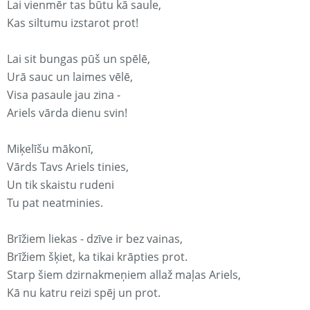
Lai vienmēr tas būtu kā saule,
Kas siltumu izstarot prot!
Lai sit bungas pūš un spēlē,
Urā sauc un laimes vēlē,
Visa pasaule jau zina -
Ariels vārda dienu svin!
Miķelīšu mākonī,
Vārds Tavs Ariels tinies,
Un tik skaistu rudeni
Tu pat neatminies.
Brīžiem liekas - dzīve ir bez vainas,
Brīžiem šķiet, ka tikai krāpties prot.
Starp šiem dzirnakmeņiem allaž maļas Ariels,
Kā nu katru reizi spēj un prot.