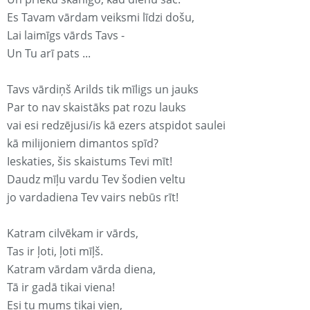
Es Tavam vārdam veiksmi līdzi došu,
Lai laimīgs vārds Tavs -
Un Tu arī pats ...
Tavs vārdiņš Arilds tik mīligs un jauks
Par to nav skaistāks pat rozu lauks
vai esi redzējusi/is kā ezers atspidot saulei
kā milijoniem dimantos spīd?
Ieskaties, šis skaistums Tevi mīt!
Daudz mīļu vardu Tev šodien veltu
jo vardadiena Tev vairs nebūs rīt!
Katram cilvēkam ir vārds,
Tas ir ļoti, ļoti mīļš.
Katram vārdam vārda diena,
Tā ir gadā tikai viena!
Esi tu mums tikai vien,