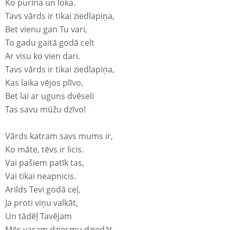
Ko purina un loka.
Tavs vārds ir tikai ziedlapiņa,
Bet vienu gan Tu vari,
To gadu gaitā godā celt
Ar visu ko vien dari.
Tavs vārds ir tikai ziedlapiņa,
Kas laika vējos plīvo,
Bet lai ar uguns dvēseli
Tas savu mūžu dzīvo!
Vārds katram savs mums ir,
Ko māte, tēvs ir licis.
Vai pašiem patīk tas,
Vai tikai neapnicis.
Arilds Tevi godā ceļ,
Ja proti viņu valkāt,
Un tādēļ Tavējam
Mēs varam dziesmu dziedāt.