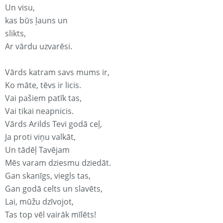
Un visu,
kas būs ļauns un
slikts,
Ar vārdu uzvarēsi.
Vārds katram savs mums ir,
Ko māte, tēvs ir licis.
Vai pašiem patīk tas,
Vai tikai neapnicis.
Vārds Arilds Tevi godā ceļ,
Ja proti viņu valkāt,
Un tādēļ Tavējam
Mēs varam dziesmu dziedāt.
Gan skanīgs, viegls tas,
Gan godā celts un slavēts,
Lai, mūžu dzīvojot,
Tas top vēl vairāk mīlēts!