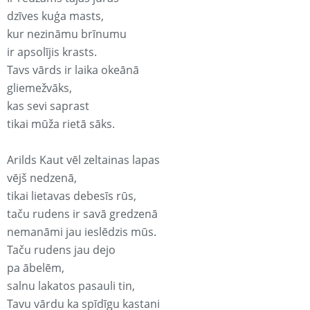
dzīves kuģa masts,
kur nezināmu brīnumu
ir apsolījis krasts.
Tavs vārds ir laika okeānā
gliemežvāks,
kas sevi saprast
tikai mūža rietā sāks.
Arilds Kaut vēl zeltainas lapas
vējš nedzenā,
tikai lietavas debesīs rūs,
taču rudens ir savā gredzenā
nemanāmi jau ieslēdzis mūs.
Taču rudens jau dejo
pa ābelēm,
salnu lakatos pasauli tin,
Tavu vārdu ka spīdīgu kastani