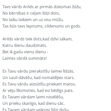
Tavs vārds Arilds ar pirmās dziesmas žūžu,
No bērnības ir ceļam līdzi dots,
No laiku laikiem un uz visu mūžu,
Tas būs tavs lepnums, cildenums un gods.
Arilds vārds tiek dots,kad dzīvi sākam,
Katru dienu daudzināts.
Bet ik gadu vienu dienu -
Laimes vārdā sumināts!
Es Tavu vārdu pierakstīšu laimei līdzās,
Un sauli dāvāšu, kad nomaldījies stars.
Es Tavu vārdu aizsūtīšu priekam matos,
Ar vēju līksmoties, kad esi bēdīgs pats.
Es Tavam vārdam laimi novēlēšu,
Un prieku skanīgo, kad dienu sāc.
Es Tavam vārdam veiksmi līdzi došu,