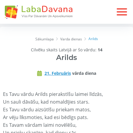
Arilds
Sākumlapa
Varda dienas
Cilvēku skaits Latvijā ar šo vārdu:
14
Arilds
21. Februāris
vārda diena
Es Tavu vārdu Arilds pierakstīšu laimei līdzās,
Un sauli dāvāšu, kad nomaldījies stars.
Es Tavu vārdu aizsūtīšu priekam matos,
Ar vēju līksmoties, kad esi bēdīgs pats.
Es Tavam vārdam laimi novēlēšu,
Un prieku skanīgo, kad dienu sāc.