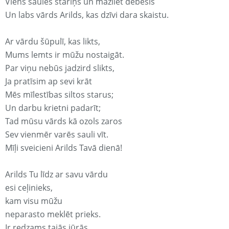
Viens saules stariņš un mazliet debesis
Un labs vārds Arilds, kas dzīvi dara skaistu.
Ar vārdu šūpulī, kas likts,
Mums lemts ir mūžu nostaigāt.
Par viņu nebūs jadzird slikts,
Ja pratīsim ap sevi krāt
Mēs mīlestības siltos starus;
Un darbu krietni padarīt;
Tad mūsu vārds kā ozols zaros
Sev vienmēr varēs sauli vīt.
Mīļi sveicieni Arilds Tavā dienā!
Arilds Tu līdz ar savu vārdu
esi ceļinieks,
kam visu mūžu
neparasto meklēt prieks.
Ir redzams tajās jūrās