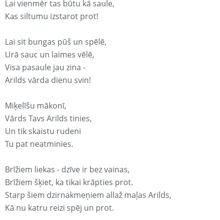
Lai vienmēr tas būtu kā saule,
Kas siltumu izstarot prot!
Lai sit bungas pūš un spēlē,
Urā sauc un laimes vēlē,
Visa pasaule jau zina -
Arilds vārda dienu svin!
Miķelīšu mākonī,
Vārds Tavs Arilds tinies,
Un tik skaistu rudeni
Tu pat neatminies.
Brīžiem liekas - dzīve ir bez vainas,
Brīžiem šķiet, ka tikai krāpties prot.
Starp šiem dzirnakmeņiem allaž maļas Arilds,
Kā nu katru reizi spēj un prot.