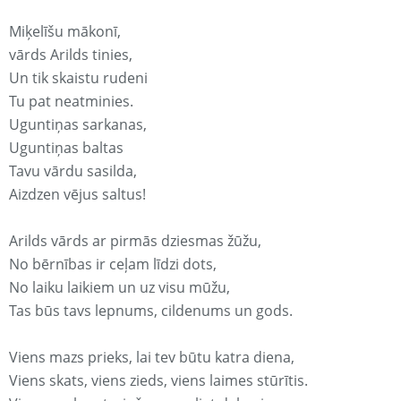
Miķelīšu mākonī,
vārds Arilds tinies,
Un tik skaistu rudeni
Tu pat neatminies.
Uguntiņas sarkanas,
Uguntiņas baltas
Tavu vārdu sasilda,
Aizdzen vējus saltus!
Arilds vārds ar pirmās dziesmas žūžu,
No bērnības ir ceļam līdzi dots,
No laiku laikiem un uz visu mūžu,
Tas būs tavs lepnums, cildenums un gods.
Viens mazs prieks, lai tev būtu katra diena,
Viens skats, viens zieds, viens laimes stūrītis.