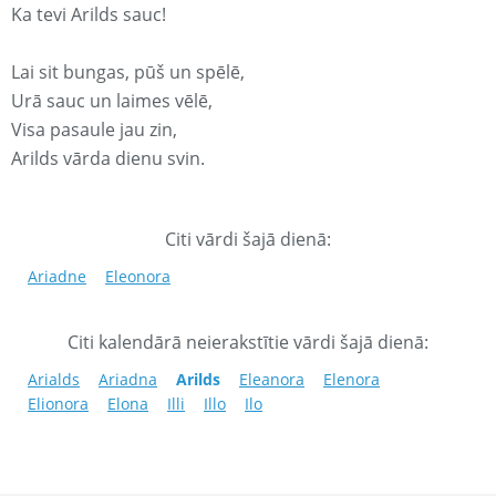
Ka tevi Arilds sauc!
Lai sit bungas, pūš un spēlē,
Urā sauc un laimes vēlē,
Visa pasaule jau zin,
Arilds vārda dienu svin.
Citi vārdi šajā dienā:
Ariadne
Eleonora
Citi kalendārā neierakstītie vārdi šajā dienā:
Arialds
Ariadna
Arilds
Eleanora
Elenora
Elionora
Elona
Illi
Illo
Ilo