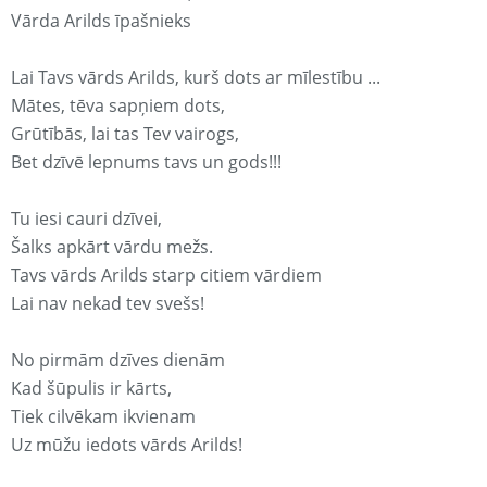
Vārda Arilds īpašnieks
Lai Tavs vārds Arilds, kurš dots ar mīlestību ...
Mātes, tēva sapņiem dots,
Grūtībās, lai tas Tev vairogs,
Bet dzīvē lepnums tavs un gods!!!
Tu iesi cauri dzīvei,
Šalks apkārt vārdu mežs.
Tavs vārds Arilds starp citiem vārdiem
Lai nav nekad tev svešs!
No pirmām dzīves dienām
Kad šūpulis ir kārts,
Tiek cilvēkam ikvienam
Uz mūžu iedots vārds Arilds!