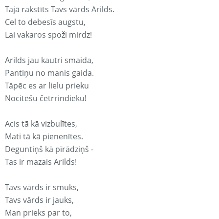
Tajā rakstīts Tavs vārds Arilds.
Cel to debesīs augstu,
Lai vakaros spoži mirdz!
Arilds jau kautri smaida,
Pantiņu no manis gaida.
Tāpēc es ar lielu prieku
Nocitēšu četrrindieku!
Acis tā kā vizbulītes,
Mati tā kā pienenītes.
Deguntiņš kā pīrādziņš -
Tas ir mazais Arilds!
Tavs vārds ir smuks,
Tavs vārds ir jauks,
Man prieks par to,