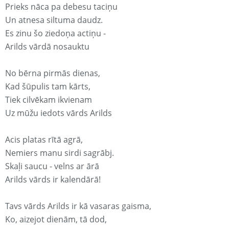
Prieks nāca pa debesu taciņu
Un atnesa siltuma daudz.
Es zinu šo ziedoņa actiņu -
Arilds vārdā nosauktu
No bērna pirmās dienas,
Kad šūpulis tam kārts,
Tiek cilvēkam ikvienam
Uz mūžu iedots vārds Arilds
Acis platas rītā agrā,
Nemiers manu sirdi sagrābj.
Skaļi saucu - velns ar ārā
Arilds vārds ir kalendārā!
Tavs vārds Arilds ir kā vasaras gaisma,
Ko, aizejot dienām, tā dod,