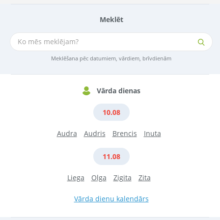
Meklēt
Meklēšana pēc datumiem, vārdiem, brīvdienām
Vārda dienas
10.08
Audra
Audris
Brencis
Inuta
11.08
Liega
Olga
Zigita
Zita
Vārda dienu kalendārs