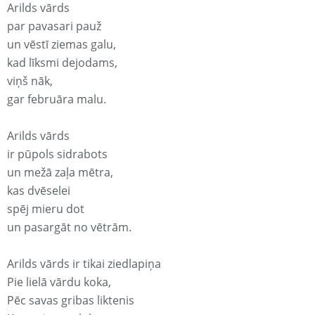
Arilds vārds
par pavasari pauž
un vēstī ziemas galu,
kad līksmi dejodams,
viņš nāk,
gar februāra malu.
Arilds vārds
ir pūpols sidrabots
un mežā zaļa mētra,
kas dvēselei
spēj mieru dot
un pasargāt no vētrām.
Arilds vārds ir tikai ziedlapiņa
Pie lielā vārdu koka,
Pēc savas gribas liktenis