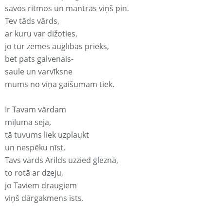
savos ritmos un mantrās viņš pin.
Tev tāds vārds,
ar kuru var dižoties,
jo tur zemes auglības prieks,
bet pats galvenais-
saule un varvīksne
mums no viņa gaišumam tiek.
Ir Tavam vārdam
mīļuma seja,
tā tuvums liek uzplaukt
un nespēku nīst,
Tavs vārds Arilds uzzied gleznā,
to rotā ar dzeju,
jo Taviem draugiem
viņš dārgakmens īsts.