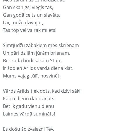
Gan skanīgs, viegls tas,
Gan godā celts un slavēts,
Lai, mūžu dzīvojot,
Tas top vēl vairāk mīlēts!
Simtjūdžu zābakiem mēs skrienam
Un pāri dziļām jūrām brienam.
Bet kādā brīdi sakam Stop.
Ir šodien Arilds vārda diena klāt.
Mums vajag tūlīt nosvinēt.
Vārds Arilds tiek dots, kad dzīvi sāki
Katru dienu daudzināts.
Bet ik gadu vienu dienu
Laimes vārdā sumināts!
Es došu šo zvaigzni Tev,