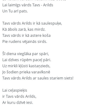
Lai laimīgs vārds Tavs - Arilds
Un Tu arī pats.
Tavs vārds Arilds ir kā saulespuķe,
Kā ābols zarā, kas mirdz.
Tavs vārds ir kā astere koša
Pie rudens vējainās sirds.
Šī diena vieglāka par spāri,
Lai dzīves rūpēm paceļ pāri.
Uz mirkli kļūsti kastaņzieds,
Jo šodien prieka varavīksnē
Tavs vārds Arilds ar saules stariem siets!
Lai ceļaspieķis
ir Tavs vārds Arilds,
Ar kuru dzīvē iesi.