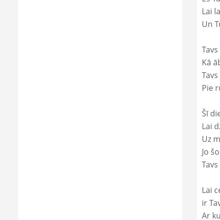
Lai l
Un Tu
Tavs 
Kā āb
Tavs 
Pie r
Šī di
Lai 
Uz mi
Jo š
Tavs 
Lai c
ir Ta
Ar ku