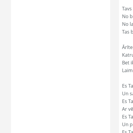
Tavs
No bē
No l
Tas 
Ārīte
Katr
Bet i
Laim
Es Ta
Un s
Es T
Ar vē
Es T
Un p
Es T