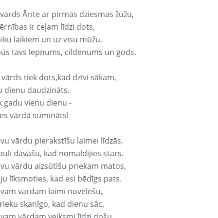
 vārds Ārīte ar pirmās dziesmas žūžu,
rnības ir ceļam līdzi dots,
aiku laikiem un uz visu mūžu,
būs tavs lepnums, cildenums un gods.
 vārds tiek dots,kad dzīvi sākam,
u dienu daudzināts.
k gadu vienu dienu -
es vārdā sumināts!
vu vārdu pierakstīšu laimei līdzās,
auli dāvāšu, kad nomaldījies stars.
avu vārdu aizsūtīšu priekam matos,
ju līksmoties, kad esi bēdīgs pats.
avam vārdam laimi novēlēšu,
rieku skanīgo, kad dienu sāc.
avam vārdam veiksmi līdzi došu,