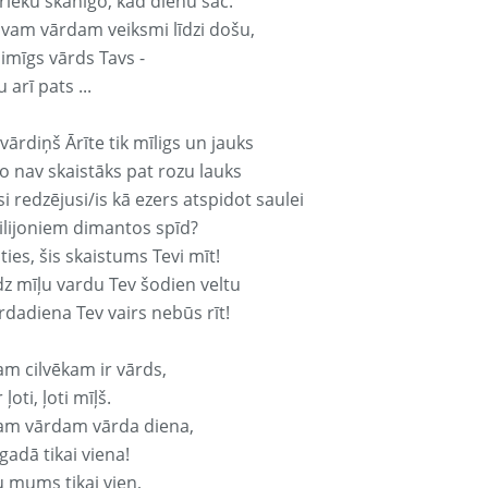
rieku skanīgo, kad dienu sāc.
avam vārdam veiksmi līdzi došu,
aimīgs vārds Tavs -
 arī pats ...
vārdiņš Ārīte tik mīligs un jauks
o nav skaistāks pat rozu lauks
si redzējusi/is kā ezers atspidot saulei
ilijoniem dimantos spīd?
ties, šis skaistums Tevi mīt!
z mīļu vardu Tev šodien veltu
rdadiena Tev vairs nebūs rīt!
am cilvēkam ir vārds,
 ļoti, ļoti mīļš.
am vārdam vārda diena,
 gadā tikai viena!
u mums tikai vien,