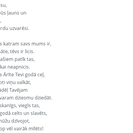
isu,
būs ļauns un
,
ārdu uzvarēsi.
s katram savs mums ir,
te, tēvs ir licis.
ašiem patīk tas,
ikai neapnicis.
 Ārīte Tevi godā ceļ,
oti viņu valkāt,
ādēļ Tavējam
varam dziesmu dziedāt.
kanīgs, viegls tas,
godā celts un slavēts,
mūžu dzīvojot,
op vēl vairāk mīlēts!