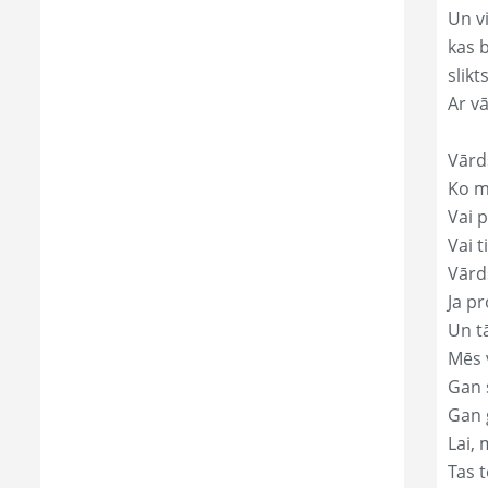
Un v
kas 
slikts
Ar v
Vārd
Ko mā
Vai p
Vai t
Vārds
Ja pr
Un t
Mēs 
Gan s
Gan 
Lai, 
Tas t