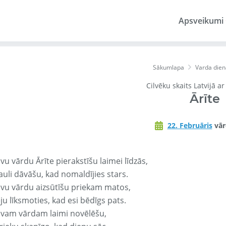
Apsveikumi
Sākumlapa
Varda dien
Cilvēku skaits Latvijā a
Ārīte
22. Februāris
vār
vu vārdu Ārīte pierakstīšu laimei līdzās,
auli dāvāšu, kad nomaldījies stars.
avu vārdu aizsūtīšu priekam matos,
ju līksmoties, kad esi bēdīgs pats.
avam vārdam laimi novēlēšu,