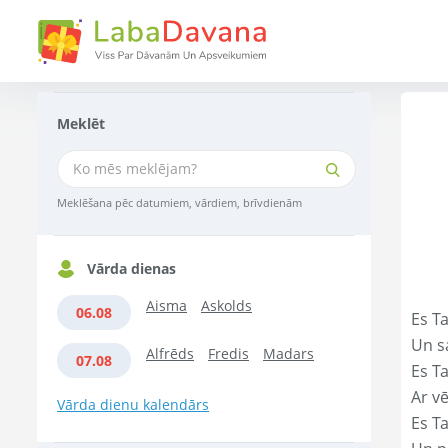
Meklēt
Meklēšana pēc datumiem, vārdiem, brīvdienām
Vārda dienas
Aisma
Askolds
06.08
Es Ta
Un s
Alfrēds
Fredis
Madars
07.08
Es T
Ar vē
Vārda dienu kalendārs
Es T