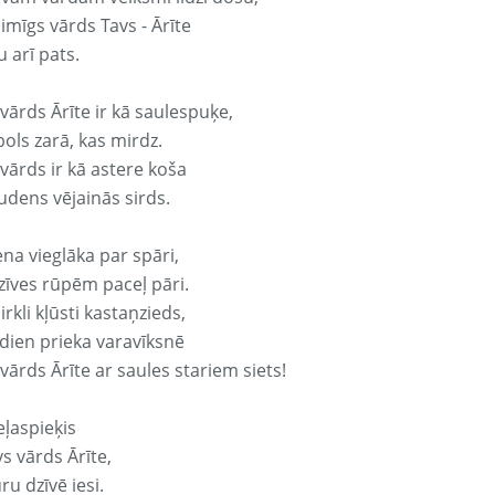
aimīgs vārds Tavs - Ārīte
 arī pats.
vārds Ārīte ir kā saulespuķe,
ols zarā, kas mirdz.
vārds ir kā astere koša
udens vējainās sirds.
ena vieglāka par spāri,
dzīves rūpēm paceļ pāri.
rkli kļūsti kastaņzieds,
odien prieka varavīksnē
vārds Ārīte ar saules stariem siets!
eļaspieķis
vs vārds Ārīte,
ru dzīvē iesi.