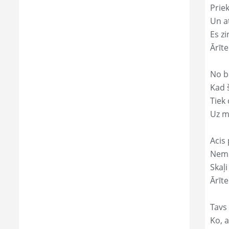
Prie
Un a
Es zi
Ārīt
No b
Kad 
Tiek
Uz m
Acis 
Nemi
Skaļi
Ārīte
Tavs 
Ko, a