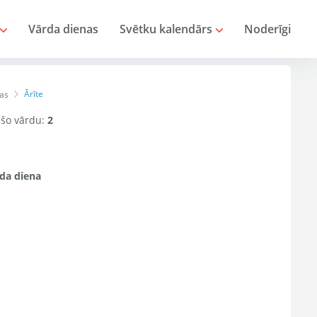
Vārda dienas
Svētku kalendārs
Noderīgi
Ārīte
as
r šo vārdu:
2
da diena