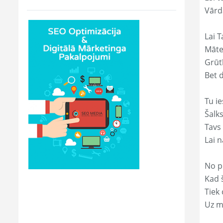
Vārd
Lai T
Māte
Grūtī
Bet 
Tu ie
Šalk
Tavs
Lai 
No p
Kad š
Tiek
Uz m