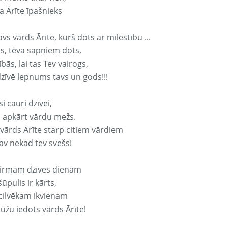
a Ārīte īpašnieks
avs vārds Ārīte, kurš dots ar mīlestību ...
s, tēva sapņiem dots,
bās, lai tas Tev vairogs,
dzīvē lepnums tavs un gods!!!
si cauri dzīvei,
s apkārt vārdu mežs.
 vārds Ārīte starp citiem vārdiem
nav nekad tev svešs!
irmām dzīves dienām
ūpulis ir kārts,
 cilvēkam ikvienam
ūžu iedots vārds Ārīte!