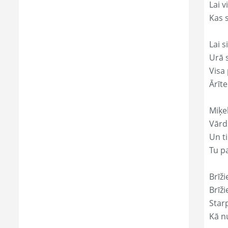
Lai 
Kas s
Lai s
Urā 
Visa 
Ārīte
Miķe
Vārds
Un ti
Tu p
Brīži
Brīži
Star
Kā nu