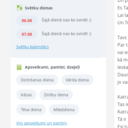
Un p
Es T
Svētku dienas
Lai l
Šajā dienā nav ko svinēt :)
06.08
Un Tu
Šajā dienā nav ko svinēt :)
07.08
Tavs 
Par t
Svētku kalendārs
vai e
kā m
Ieska
Apsveikumi, pantiņi, dzejoļi
Daud
Dzimšanas diena
Vārda diena
jo va
Kāzas
Zinību diena
Katr
Tas ir
Tēva diena
Miķeļdiena
Katr
Tā ir
Visi apsveikumi un pantiņi
Esi t