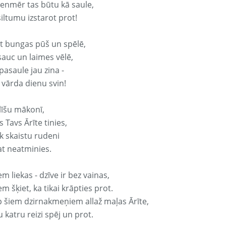
vienmēr tas būtu kā saule,
iltumu izstarot prot!
it bungas pūš un spēlē,
sauc un laimes vēlē,
pasaule jau zina -
 vārda dienu svin!
līšu mākonī,
 Tavs Ārīte tinies,
k skaistu rudeni
at neatminies.
em liekas - dzīve ir bez vainas,
em šķiet, ka tikai krāpties prot.
p šiem dzirnakmeņiem allaž maļas Ārīte,
 katru reizi spēj un prot.