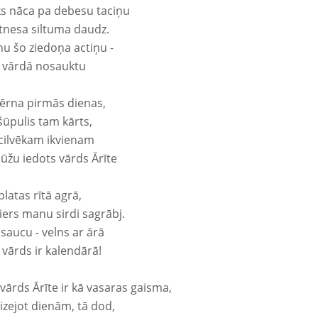
ks nāca pa debesu taciņu
tnesa siltuma daudz.
nu šo ziedoņa actiņu -
e vārdā nosauktu
ērna pirmās dienas,
šūpulis tam kārts,
 cilvēkam ikvienam
ūžu iedots vārds Ārīte
platas rītā agrā,
ers manu sirdi sagrābj.
 saucu - velns ar ārā
 vārds ir kalendārā!
vārds Ārīte ir kā vasaras gaisma,
izejot dienām, tā dod,