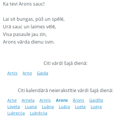
Ka tevi Arons sauc!
Lai sit bungas, pūš un spēlē,
Urā sauc un laimes vēlē,
Visa pasaule jau zin,
Arons vārda dienu svin.
Citi vārdi šajā dienā:
Arnis
Arno
Gaida
Citi kalendārā neierakstītie vārdi šajā dienā:
Arne
Arnela
Arnijs
Arons
Ārons
Gaidīte
Loveta
Luana
Luāna
Luāra
Lueta
Lugra
Lukrecija
Lukrēcija