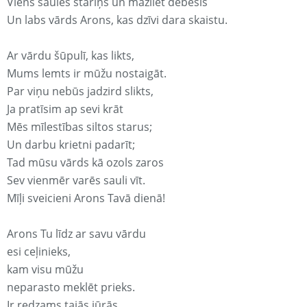
Viens saules stariņš un mazliet debesis
Un labs vārds Arons, kas dzīvi dara skaistu.
Ar vārdu šūpulī, kas likts,
Mums lemts ir mūžu nostaigāt.
Par viņu nebūs jadzird slikts,
Ja pratīsim ap sevi krāt
Mēs mīlestības siltos starus;
Un darbu krietni padarīt;
Tad mūsu vārds kā ozols zaros
Sev vienmēr varēs sauli vīt.
Mīļi sveicieni Arons Tavā dienā!
Arons Tu līdz ar savu vārdu
esi ceļinieks,
kam visu mūžu
neparasto meklēt prieks.
Ir redzams tajās jūrās