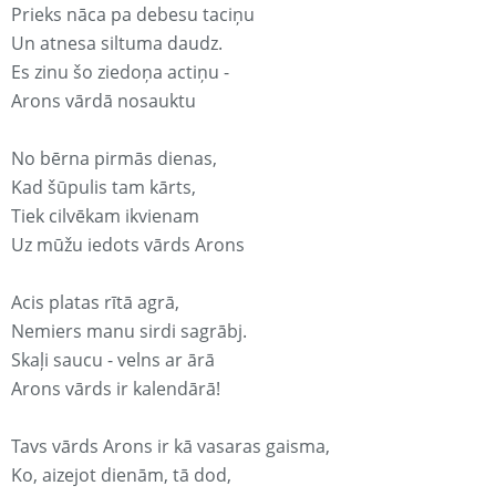
Prieks nāca pa debesu taciņu
Un atnesa siltuma daudz.
Es zinu šo ziedoņa actiņu -
Arons vārdā nosauktu
No bērna pirmās dienas,
Kad šūpulis tam kārts,
Tiek cilvēkam ikvienam
Uz mūžu iedots vārds Arons
Acis platas rītā agrā,
Nemiers manu sirdi sagrābj.
Skaļi saucu - velns ar ārā
Arons vārds ir kalendārā!
Tavs vārds Arons ir kā vasaras gaisma,
Ko, aizejot dienām, tā dod,