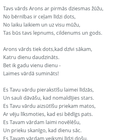
Tavs vārds Arons ar pirmās dziesmas žūžu,
No bērnības ir ceļam līdzi dots,
No laiku laikiem un uz visu mūžu,
Tas būs tavs lepnums, cildenums un gods.
Arons vārds tiek dots,kad dzīvi sākam,
Katru dienu daudzināts.
Bet ik gadu vienu dienu -
Laimes vārdā sumināts!
Es Tavu vārdu pierakstīšu laimei līdzās,
Un sauli dāvāšu, kad nomaldījies stars.
Es Tavu vārdu aizsūtīšu priekam matos,
Ar vēju līksmoties, kad esi bēdīgs pats.
Es Tavam vārdam laimi novēlēšu,
Un prieku skanīgo, kad dienu sāc.
Es Tavam vārdam veiksmi līdzi došu,