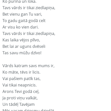
Ko purina un loka.
Tavs vārds ir tikai ziedlapiņa,
Bet vienu gan Tu vari,
To gadu gaitā godā celt
Ar visu ko vien dari.
Tavs vārds ir tikai ziedlapiņa,
Kas laika vējos plīvo,
Bet lai ar uguns dvēseli
Tas savu mūžu dzīvo!
Vārds katram savs mums ir,
Ko māte, tēvs ir licis.
Vai pašiem patīk tas,
Vai tikai neapnicis.
Arons Tevi godā ceļ,
Ja proti viņu valkāt,
Un tādēļ Tavējam
Mēs varam dziesmu dziedāt.