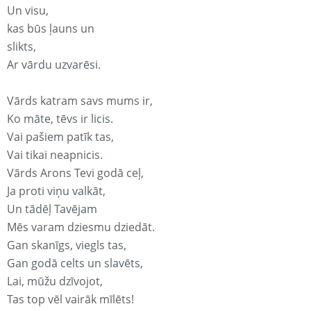
Un visu,
kas būs ļauns un
slikts,
Ar vārdu uzvarēsi.
Vārds katram savs mums ir,
Ko māte, tēvs ir licis.
Vai pašiem patīk tas,
Vai tikai neapnicis.
Vārds Arons Tevi godā ceļ,
Ja proti viņu valkāt,
Un tādēļ Tavējam
Mēs varam dziesmu dziedāt.
Gan skanīgs, viegls tas,
Gan godā celts un slavēts,
Lai, mūžu dzīvojot,
Tas top vēl vairāk mīlēts!