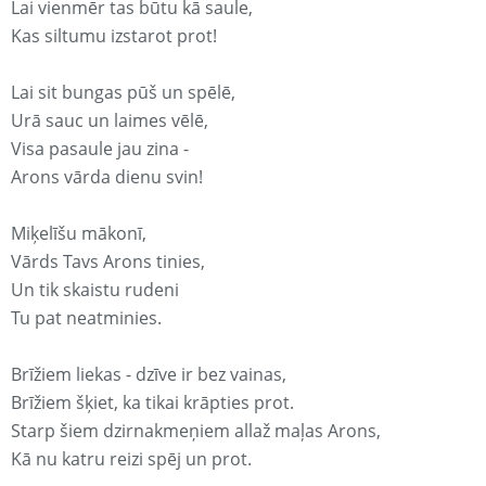
Lai vienmēr tas būtu kā saule,
Kas siltumu izstarot prot!
Lai sit bungas pūš un spēlē,
Urā sauc un laimes vēlē,
Visa pasaule jau zina -
Arons vārda dienu svin!
Miķelīšu mākonī,
Vārds Tavs Arons tinies,
Un tik skaistu rudeni
Tu pat neatminies.
Brīžiem liekas - dzīve ir bez vainas,
Brīžiem šķiet, ka tikai krāpties prot.
Starp šiem dzirnakmeņiem allaž maļas Arons,
Kā nu katru reizi spēj un prot.