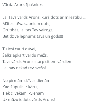
Vārda Arons īpašnieks
Lai Tavs vārds Arons, kurš dots ar mīlestību ...
Mātes, tēva sapņiem dots,
Grūtībās, lai tas Tev vairogs,
Bet dzīvē lepnums tavs un gods!!!
Tu iesi cauri dzīvei,
Šalks apkārt vārdu mežs.
Tavs vārds Arons starp citiem vārdiem
Lai nav nekad tev svešs!
No pirmām dzīves dienām
Kad šūpulis ir kārts,
Tiek cilvēkam ikvienam
Uz mūžu iedots vārds Arons!