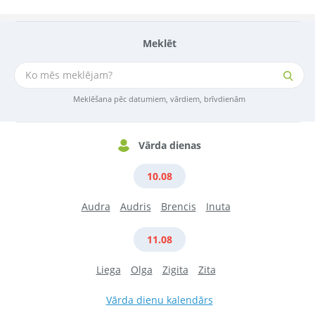
Meklēt
Meklēšana pēc datumiem, vārdiem, brīvdienām
Vārda dienas
10.08
Audra
Audris
Brencis
Inuta
11.08
Liega
Olga
Zigita
Zita
Vārda dienu kalendārs