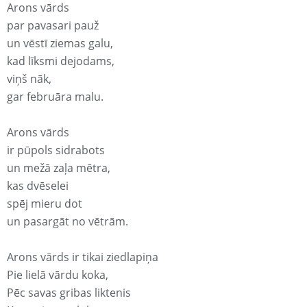
Arons vārds
par pavasari pauž
un vēstī ziemas galu,
kad līksmi dejodams,
viņš nāk,
gar februāra malu.
Arons vārds
ir pūpols sidrabots
un mežā zaļa mētra,
kas dvēselei
spēj mieru dot
un pasargāt no vētrām.
Arons vārds ir tikai ziedlapiņa
Pie lielā vārdu koka,
Pēc savas gribas liktenis