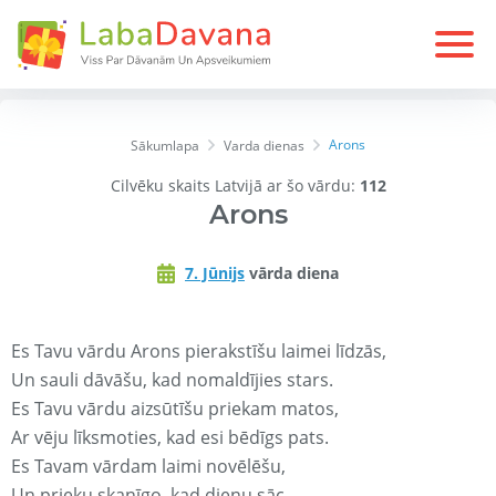
Arons
Sākumlapa
Varda dienas
Cilvēku skaits Latvijā ar šo vārdu:
112
Arons
7. Jūnijs
vārda diena
Es Tavu vārdu Arons pierakstīšu laimei līdzās,
Un sauli dāvāšu, kad nomaldījies stars.
Es Tavu vārdu aizsūtīšu priekam matos,
Ar vēju līksmoties, kad esi bēdīgs pats.
Es Tavam vārdam laimi novēlēšu,
Un prieku skanīgo, kad dienu sāc.