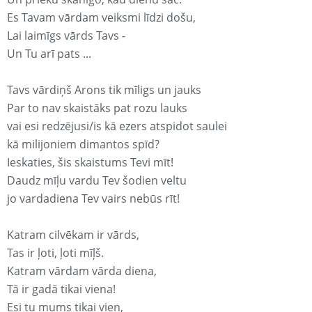
Es Tavam vārdam veiksmi līdzi došu,
Lai laimīgs vārds Tavs -
Un Tu arī pats ...
Tavs vārdiņš Arons tik mīligs un jauks
Par to nav skaistāks pat rozu lauks
vai esi redzējusi/is kā ezers atspidot saulei
kā milijoniem dimantos spīd?
Ieskaties, šis skaistums Tevi mīt!
Daudz mīļu vardu Tev šodien veltu
jo vardadiena Tev vairs nebūs rīt!
Katram cilvēkam ir vārds,
Tas ir ļoti, ļoti mīļš.
Katram vārdam vārda diena,
Tā ir gadā tikai viena!
Esi tu mums tikai vien,