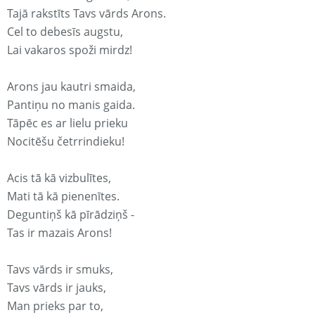
Tajā rakstīts Tavs vārds Arons.
Cel to debesīs augstu,
Lai vakaros spoži mirdz!
Arons jau kautri smaida,
Pantiņu no manis gaida.
Tāpēc es ar lielu prieku
Nocitēšu četrrindieku!
Acis tā kā vizbulītes,
Mati tā kā pienenītes.
Deguntiņš kā pīrādziņš -
Tas ir mazais Arons!
Tavs vārds ir smuks,
Tavs vārds ir jauks,
Man prieks par to,