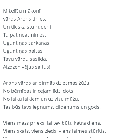
Miķelīšu mākonī,
vārds Arons tinies,
Un tik skaistu rudeni
Tu pat neatminies.
Uguntiņas sarkanas,
Uguntiņas baltas
Tavu vārdu sasilda,
Aizdzen vējus saltus!
Arons vārds ar pirmās dziesmas žūžu,
No bērnības ir ceļam līdzi dots,
No laiku laikiem un uz visu mūžu,
Tas būs tavs lepnums, cildenums un gods.
Viens mazs prieks, lai tev būtu katra diena,
Viens skats, viens zieds, viens laimes stūrītis.