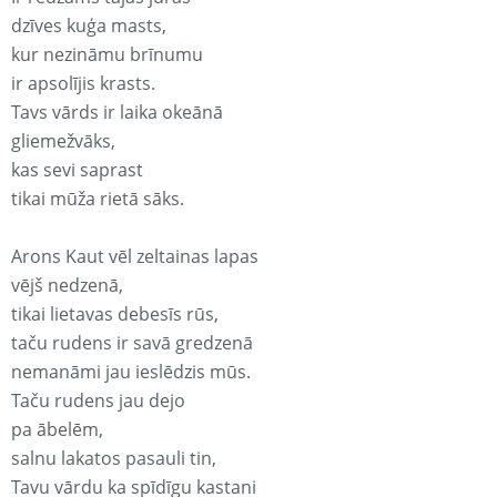
dzīves kuģa masts,
kur nezināmu brīnumu
ir apsolījis krasts.
Tavs vārds ir laika okeānā
gliemežvāks,
kas sevi saprast
tikai mūža rietā sāks.
Arons Kaut vēl zeltainas lapas
vējš nedzenā,
tikai lietavas debesīs rūs,
taču rudens ir savā gredzenā
nemanāmi jau ieslēdzis mūs.
Taču rudens jau dejo
pa ābelēm,
salnu lakatos pasauli tin,
Tavu vārdu ka spīdīgu kastani