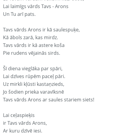
Lai laimīgs vārds Tavs - Arons
Un Tu arī pats.
Tavs vārds Arons ir kā saulespuķe,
Kā ābols zarā, kas mirdz.
Tavs vārds ir kā astere koša
Pie rudens vējainās sirds.
Šī diena vieglāka par spāri,
Lai dzīves rūpēm paceļ pāri.
Uz mirkli kļūsti kastaņzieds,
Jo šodien prieka varavīksnē
Tavs vārds Arons ar saules stariem siets!
Lai ceļaspieķis
ir Tavs vārds Arons,
Ar kuru dzīvē iesi.