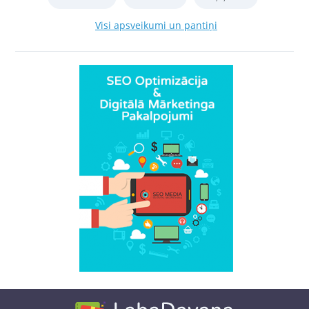
Visi apsveikumi un pantiņi