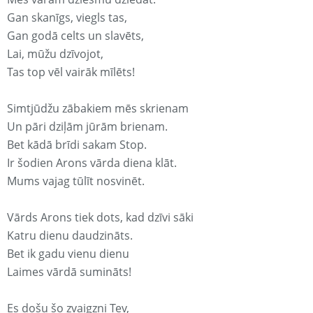
Gan skanīgs, viegls tas,
Gan godā celts un slavēts,
Lai, mūžu dzīvojot,
Tas top vēl vairāk mīlēts!
Simtjūdžu zābakiem mēs skrienam
Un pāri dziļām jūrām brienam.
Bet kādā brīdi sakam Stop.
Ir šodien Arons vārda diena klāt.
Mums vajag tūlīt nosvinēt.
Vārds Arons tiek dots, kad dzīvi sāki
Katru dienu daudzināts.
Bet ik gadu vienu dienu
Laimes vārdā sumināts!
Es došu šo zvaigzni Tev,