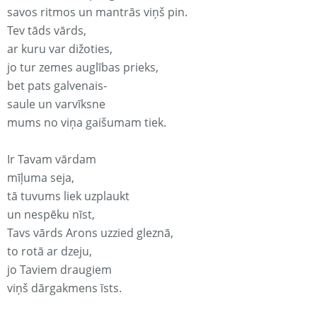
savos ritmos un mantrās viņš pin.
Tev tāds vārds,
ar kuru var dižoties,
jo tur zemes auglības prieks,
bet pats galvenais-
saule un varvīksne
mums no viņa gaišumam tiek.
Ir Tavam vārdam
mīļuma seja,
tā tuvums liek uzplaukt
un nespēku nīst,
Tavs vārds Arons uzzied gleznā,
to rotā ar dzeju,
jo Taviem draugiem
viņš dārgakmens īsts.