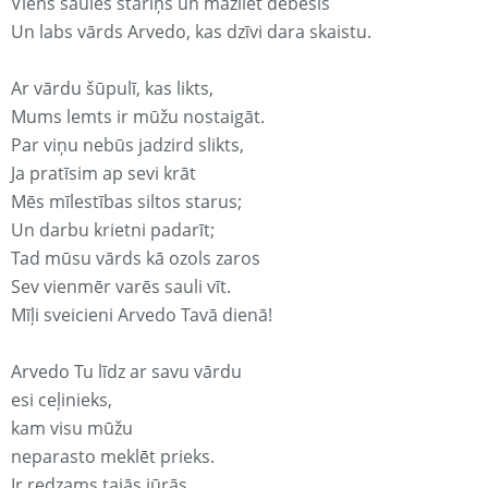
Viens saules stariņš un mazliet debesis
Un labs vārds Arvedo, kas dzīvi dara skaistu.
Ar vārdu šūpulī, kas likts,
Mums lemts ir mūžu nostaigāt.
Par viņu nebūs jadzird slikts,
Ja pratīsim ap sevi krāt
Mēs mīlestības siltos starus;
Un darbu krietni padarīt;
Tad mūsu vārds kā ozols zaros
Sev vienmēr varēs sauli vīt.
Mīļi sveicieni Arvedo Tavā dienā!
Arvedo Tu līdz ar savu vārdu
esi ceļinieks,
kam visu mūžu
neparasto meklēt prieks.
Ir redzams tajās jūrās