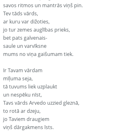
savos ritmos un mantrās viņš pin.
Tev tāds vārds,
ar kuru var dižoties,
jo tur zemes auglības prieks,
bet pats galvenais-
saule un varvīksne
mums no viņa gaišumam tiek.
Ir Tavam vārdam
mīļuma seja,
tā tuvums liek uzplaukt
un nespēku nīst,
Tavs vārds Arvedo uzzied gleznā,
to rotā ar dzeju,
jo Taviem draugiem
viņš dārgakmens īsts.