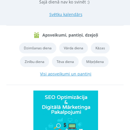
Šajā dienā nav ko svinēt :)
Svētku kalendārs
Apsveikumi, pantiņi, dzejoļi
Dzimšanas diena
Vārda diena
Kāzas
Zinību diena
Tēva diena
Miķeļdiena
Visi apsveikumi un pantiņi