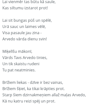
Lai vienmēr tas būtu kā saule,
Kas siltumu izstarot prot!
Lai sit bungas pūš un spēlē,
Urā sauc un laimes vēlē,
Visa pasaule jau zina -
Arvedo vārda dienu svin!
Miķelīšu mākonī,
Vārds Tavs Arvedo tinies,
Un tik skaistu rudeni
Tu pat neatminies.
Brīžiem liekas - dzīve ir bez vainas,
Brīžiem šķiet, ka tikai krāpties prot.
Starp šiem dzirnakmeņiem allaž maļas Arvedo,
Kā nu katru reizi spēj un prot.