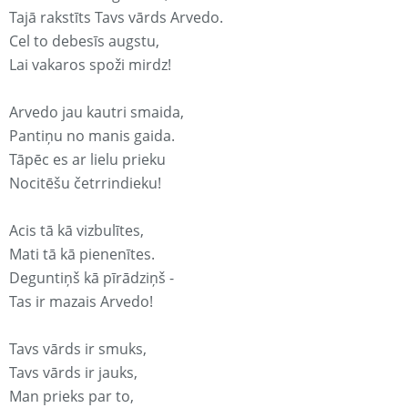
Tajā rakstīts Tavs vārds Arvedo.
Cel to debesīs augstu,
Lai vakaros spoži mirdz!
Arvedo jau kautri smaida,
Pantiņu no manis gaida.
Tāpēc es ar lielu prieku
Nocitēšu četrrindieku!
Acis tā kā vizbulītes,
Mati tā kā pienenītes.
Deguntiņš kā pīrādziņš -
Tas ir mazais Arvedo!
Tavs vārds ir smuks,
Tavs vārds ir jauks,
Man prieks par to,