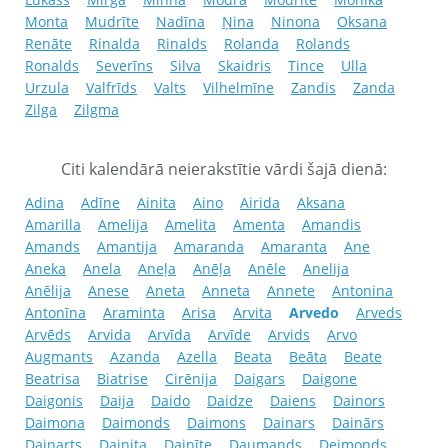
Monta
Mudrīte
Nadīna
Ņina
Ninona
Oksana
Renāte
Rinalda
Rinalds
Rolanda
Rolands
Ronalds
Severīns
Silva
Skaidris
Tince
Ulla
Urzula
Valfrīds
Valts
Vilhelmīne
Zandis
Zanda
Zilga
Zilgma
Citi kalendārā neierakstītie vārdi šajā dienā:
Adina
Adīne
Ainita
Aino
Airida
Aksana
Amarilla
Amelija
Amelita
Amenta
Amandis
Amands
Amantija
Amaranda
Amaranta
Ane
Aneka
Anela
Aneļa
Anēļa
Anēle
Anelija
Anēlija
Anese
Aneta
Anneta
Annete
Antonina
Antonīna
Araminta
Arisa
Arvita
Arvedo
Arveds
Arvēds
Arvida
Arvīda
Arvīde
Arvids
Arvo
Augmants
Azanda
Azella
Beata
Beāta
Beate
Beatrisa
Biatrise
Cirēnija
Daigars
Daigone
Daigonis
Daija
Daido
Daidze
Daiens
Dainors
Daimona
Daimonds
Daimons
Dainars
Dainārs
Dainarts
Dainita
Dainīte
Daumands
Deimonds