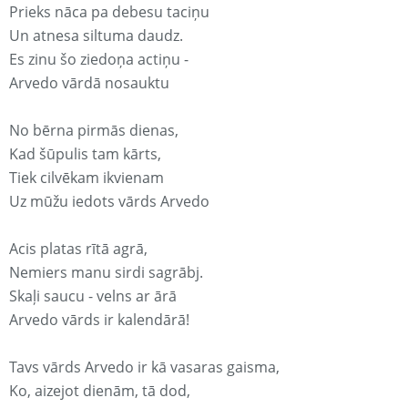
Prieks nāca pa debesu taciņu
Un atnesa siltuma daudz.
Es zinu šo ziedoņa actiņu -
Arvedo vārdā nosauktu
No bērna pirmās dienas,
Kad šūpulis tam kārts,
Tiek cilvēkam ikvienam
Uz mūžu iedots vārds Arvedo
Acis platas rītā agrā,
Nemiers manu sirdi sagrābj.
Skaļi saucu - velns ar ārā
Arvedo vārds ir kalendārā!
Tavs vārds Arvedo ir kā vasaras gaisma,
Ko, aizejot dienām, tā dod,