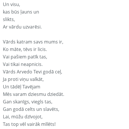
Un visu,
kas būs ļauns un
slikts,
Ar vārdu uzvarēsi.
Vārds katram savs mums ir,
Ko māte, tēvs ir licis.
Vai pašiem patīk tas,
Vai tikai neapnicis.
Vārds Arvedo Tevi godā ceļ,
Ja proti viņu valkāt,
Un tādēļ Tavējam
Mēs varam dziesmu dziedāt.
Gan skanīgs, viegls tas,
Gan godā celts un slavēts,
Lai, mūžu dzīvojot,
Tas top vēl vairāk mīlēts!