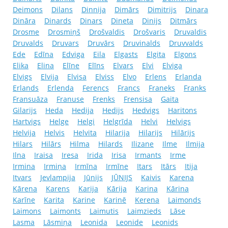
Deimons
Dilans
Dinnija
Dimārs
Dimitrijs
Dinara
Dināra
Dinards
Dinars
Dineta
Dinijs
Ditmārs
Drosme
Drosmiņš
Drošvaldis
Drošvaris
Druvaldis
Druvalds
Druvars
Druvārs
Druvinalds
Druvvalds
Ede
Edīna
Edviga
Eila
Elgasts
Elgita
Elgons
Elika
Elina
Elīne
Elīns
Elvars
Elvi
Elviga
Elvigs
Elvija
Elvisa
Elviss
Elvo
Erlens
Erlanda
Erlands
Erlenda
Ferencs
Francs
Franeks
Franks
Fransuāza
Franuse
Frenks
Frensisa
Gaita
Gilarijs
Heda
Hedija
Hedijs
Hedvigs
Haritons
Hartvigs
Helge
Helgi
Helgrīda
Helvi
Helvigs
Helvija
Helvis
Helvita
Hilarija
Hilarijs
Hilārijs
Hilars
Hilārs
Hilma
Hilards
Ilizane
Ilme
Ilmija
Ilna
Iraisa
Iresa
Irida
Irisa
Irmants
Irme
Irmina
Irmiņa
Irmīna
Irmīne
Itars
Itārs
Itija
Itvars
Jevlampija
Jūnijs
JŪNIJS
Kaivis
Karena
Kārena
Karens
Karija
Kārija
Karina
Kārina
Karīne
Karita
Karine
Karinē
Kerena
Laimonds
Laimons
Laimonts
Laimutis
Laimzieds
Lāse
Lasma
Lāsmiņa
Leonida
Leonide
Leonids