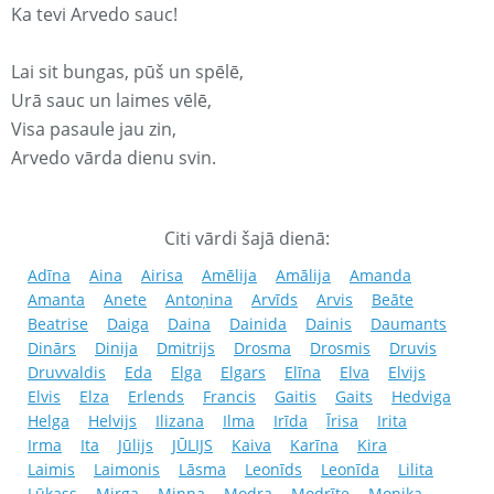
Ka tevi Arvedo sauc!
Lai sit bungas, pūš un spēlē,
Urā sauc un laimes vēlē,
Visa pasaule jau zin,
Arvedo vārda dienu svin.
Citi vārdi šajā dienā:
Adīna
Aina
Airisa
Amēlija
Amālija
Amanda
Amanta
Anete
Antoņina
Arvīds
Arvis
Beāte
Beatrise
Daiga
Daina
Dainida
Dainis
Daumants
Dinārs
Dinija
Dmitrijs
Drosma
Drosmis
Druvis
Druvvaldis
Eda
Elga
Elgars
Elīna
Elva
Elvijs
Elvis
Elza
Erlends
Francis
Gaitis
Gaits
Hedviga
Helga
Helvijs
Ilizana
Ilma
Irīda
Īrisa
Irita
Irma
Ita
Jūlijs
JŪLIJS
Kaiva
Karīna
Kira
Laimis
Laimonis
Lāsma
Leonīds
Leonīda
Lilita
Lūkass
Mirga
Minna
Modra
Modrīte
Monika