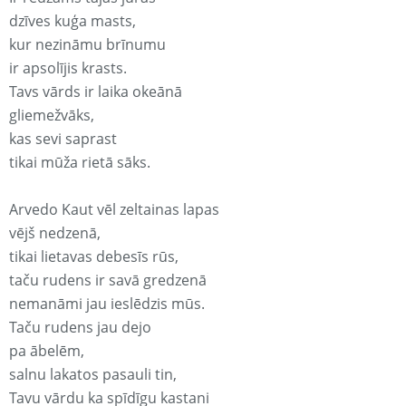
dzīves kuģa masts,
kur nezināmu brīnumu
ir apsolījis krasts.
Tavs vārds ir laika okeānā
gliemežvāks,
kas sevi saprast
tikai mūža rietā sāks.
Arvedo Kaut vēl zeltainas lapas
vējš nedzenā,
tikai lietavas debesīs rūs,
taču rudens ir savā gredzenā
nemanāmi jau ieslēdzis mūs.
Taču rudens jau dejo
pa ābelēm,
salnu lakatos pasauli tin,
Tavu vārdu ka spīdīgu kastani