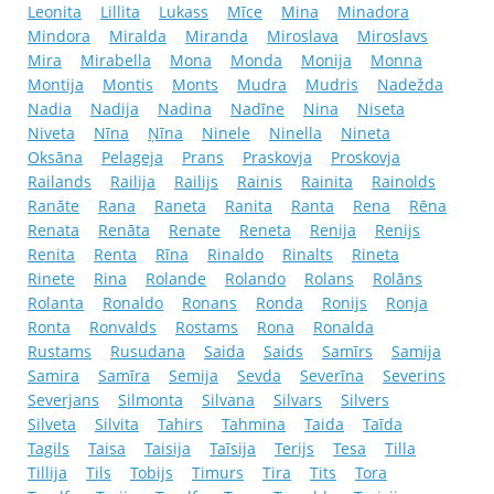
Leonita
Lillita
Lukass
Mīce
Mina
Minadora
Mindora
Miralda
Miranda
Miroslava
Miroslavs
Mira
Mirabella
Mona
Monda
Monija
Monna
Montija
Montis
Monts
Mudra
Mudris
Nadežda
Nadia
Nadija
Nadina
Nadīne
Nina
Niseta
Niveta
Nīna
Ņīna
Ninele
Ninella
Nineta
Oksāna
Pelageja
Prans
Praskovja
Proskovja
Railands
Railija
Railijs
Rainis
Rainita
Rainolds
Ranāte
Rana
Raneta
Ranita
Ranta
Rena
Rēna
Renata
Renāta
Renate
Reneta
Renija
Renijs
Renita
Renta
Rīna
Rinaldo
Rinalts
Rineta
Rinete
Rina
Rolande
Rolando
Rolans
Rolāns
Rolanta
Ronaldo
Ronans
Ronda
Ronijs
Ronja
Ronta
Ronvalds
Rostams
Rona
Ronalda
Rustams
Rusudana
Saida
Saids
Samīrs
Samija
Samira
Samīra
Semija
Sevda
Severīna
Severins
Severjans
Silmonta
Silvana
Silvars
Silvers
Silveta
Silvita
Tahirs
Tahmina
Taida
Taīda
Tagils
Taisa
Taisija
Taīsija
Terijs
Tesa
Tilla
Tillija
Tils
Tobijs
Timurs
Tira
Tits
Tora