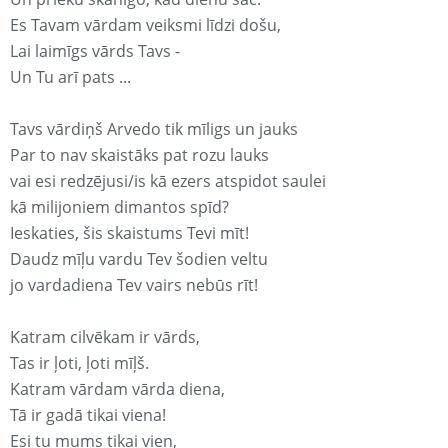
Es Tavam vārdam veiksmi līdzi došu,
Lai laimīgs vārds Tavs -
Un Tu arī pats ...
Tavs vārdiņš Arvedo tik mīligs un jauks
Par to nav skaistāks pat rozu lauks
vai esi redzējusi/is kā ezers atspidot saulei
kā milijoniem dimantos spīd?
Ieskaties, šis skaistums Tevi mīt!
Daudz mīļu vardu Tev šodien veltu
jo vardadiena Tev vairs nebūs rīt!
Katram cilvēkam ir vārds,
Tas ir ļoti, ļoti mīļš.
Katram vārdam vārda diena,
Tā ir gadā tikai viena!
Esi tu mums tikai vien,