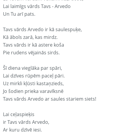
Lai laimīgs vārds Tavs - Arvedo
Un Tu arī pats.
Tavs vārds Arvedo ir kā saulespuķe,
Kā ābols zarā, kas mirdz.
Tavs vārds ir kā astere koša
Pie rudens vējainās sirds.
Šī diena vieglāka par spāri,
Lai dzīves rūpēm paceļ pāri.
Uz mirkli kļūsti kastaņzieds,
Jo šodien prieka varavīksnē
Tavs vārds Arvedo ar saules stariem siets!
Lai ceļaspieķis
ir Tavs vārds Arvedo,
Ar kuru dzīvē iesi.