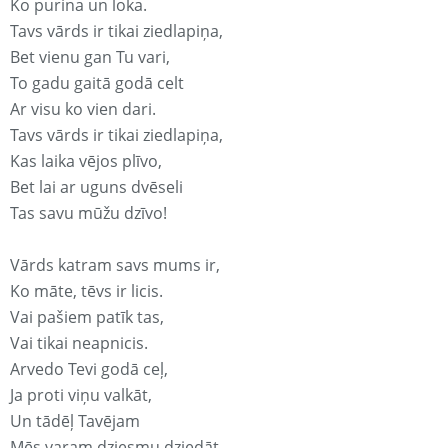
Ko purina un loka.
Tavs vārds ir tikai ziedlapiņa,
Bet vienu gan Tu vari,
To gadu gaitā godā celt
Ar visu ko vien dari.
Tavs vārds ir tikai ziedlapiņa,
Kas laika vējos plīvo,
Bet lai ar uguns dvēseli
Tas savu mūžu dzīvo!
Vārds katram savs mums ir,
Ko māte, tēvs ir licis.
Vai pašiem patīk tas,
Vai tikai neapnicis.
Arvedo Tevi godā ceļ,
Ja proti viņu valkāt,
Un tādēļ Tavējam
Mēs varam dziesmu dziedāt.