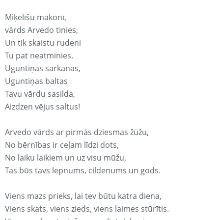
Miķelīšu mākonī,
vārds Arvedo tinies,
Un tik skaistu rudeni
Tu pat neatminies.
Uguntiņas sarkanas,
Uguntiņas baltas
Tavu vārdu sasilda,
Aizdzen vējus saltus!
Arvedo vārds ar pirmās dziesmas žūžu,
No bērnības ir ceļam līdzi dots,
No laiku laikiem un uz visu mūžu,
Tas būs tavs lepnums, cildenums un gods.
Viens mazs prieks, lai tev būtu katra diena,
Viens skats, viens zieds, viens laimes stūrītis.