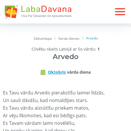
Arvedo
Sākumlapa
Varda dienas
Cilvēku skaits Latvijā ar šo vārdu:
1
Arvedo
Oktobris
vārda diena
Es Tavu vārdu Arvedo pierakstīšu laimei līdzās,
Un sauli dāvāšu, kad nomaldījies stars.
Es Tavu vārdu aizsūtīšu priekam matos,
Ar vēju līksmoties, kad esi bēdīgs pats.
Es Tavam vārdam laimi novēlēšu,
Un prieku skanīgo, kad dienu sāc.