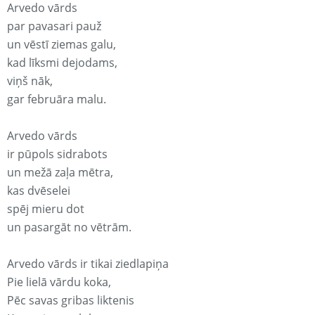
Arvedo vārds
par pavasari pauž
un vēstī ziemas galu,
kad līksmi dejodams,
viņš nāk,
gar februāra malu.
Arvedo vārds
ir pūpols sidrabots
un mežā zaļa mētra,
kas dvēselei
spēj mieru dot
un pasargāt no vētrām.
Arvedo vārds ir tikai ziedlapiņa
Pie lielā vārdu koka,
Pēc savas gribas liktenis