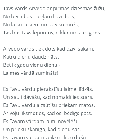
Tavs vārds Arvedo ar pirmās dziesmas žūžu,
No bērnības ir ceļam līdzi dots,
No laiku laikiem un uz visu mūžu,
Tas būs tavs lepnums, cildenums un gods.
Arvedo vārds tiek dots,kad dzīvi sākam,
Katru dienu daudzināts.
Bet ik gadu vienu dienu -
Laimes vārdā sumināts!
Es Tavu vārdu pierakstīšu laimei līdzās,
Un sauli dāvāšu, kad nomaldījies stars.
Es Tavu vārdu aizsūtīšu priekam matos,
Ar vēju līksmoties, kad esi bēdīgs pats.
Es Tavam vārdam laimi novēlēšu,
Un prieku skanīgo, kad dienu sāc.
Es Tavam vārdam veiksmi līdzi došu,