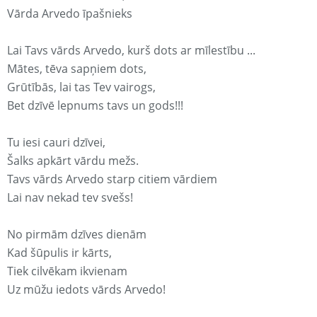
Vārda Arvedo īpašnieks
Lai Tavs vārds Arvedo, kurš dots ar mīlestību ...
Mātes, tēva sapņiem dots,
Grūtībās, lai tas Tev vairogs,
Bet dzīvē lepnums tavs un gods!!!
Tu iesi cauri dzīvei,
Šalks apkārt vārdu mežs.
Tavs vārds Arvedo starp citiem vārdiem
Lai nav nekad tev svešs!
No pirmām dzīves dienām
Kad šūpulis ir kārts,
Tiek cilvēkam ikvienam
Uz mūžu iedots vārds Arvedo!