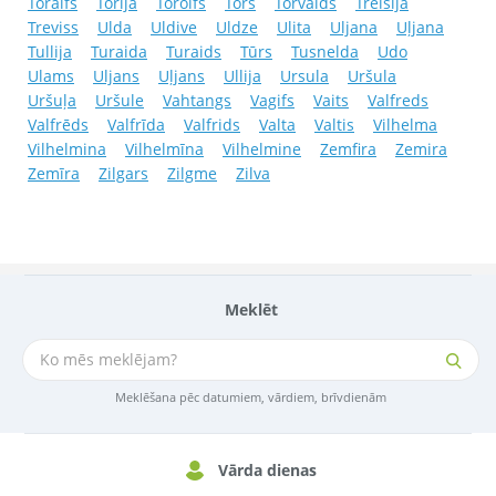
Toralfs
Torija
Torolfs
Tors
Torvalds
Treisija
Treviss
Ulda
Uldive
Uldze
Ulita
Uljana
Uļjana
Tullija
Turaida
Turaids
Tūrs
Tusnelda
Udo
Ulams
Uljans
Uļjans
Ullija
Ursula
Uršula
Uršuļa
Uršule
Vahtangs
Vagifs
Vaits
Valfreds
Valfrēds
Valfrīda
Valfrids
Valta
Valtis
Vilhelma
Vilhelmina
Vilhelmīna
Vilhelmine
Zemfira
Zemira
Zemīra
Zilgars
Zilgme
Zilva
Meklēt
Meklēšana pēc datumiem, vārdiem, brīvdienām
Vārda dienas