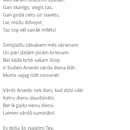
Gan skanīgs, viegls tas,
Gan godā celts un slavēts,
Lai, mūžu dzīvojot,
Tas top vēl vairāk mīlēts!
Simtjūdžu zābakiem mēs skrienam
Un pāri dziļām jūrām brienam.
Bet kādā brīdi sakam Stop.
Ir šodien Arvedo vārda diena klāt.
Mums vajag tūlīt nosvinēt.
Vārds Arvedo tiek dots, kad dzīvi sāki
Katru dienu daudzināts.
Bet ik gadu vienu dienu
Laimes vārdā sumināts!
Es došu šo zvaigzni Tev,