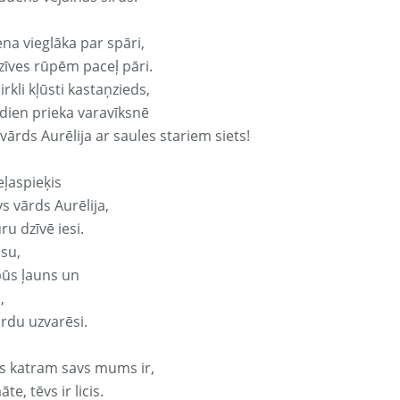
ena vieglāka par spāri,
dzīves rūpēm paceļ pāri.
rkli kļūsti kastaņzieds,
odien prieka varavīksnē
vārds Aurēlija ar saules stariem siets!
eļaspieķis
vs vārds Aurēlija,
ru dzīvē iesi.
isu,
būs ļauns un
,
ārdu uzvarēsi.
s katram savs mums ir,
te, tēvs ir licis.