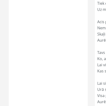
Tiek
Uz m
Acis 
Nemi
Skaļi
Aurēl
Tavs 
Ko, a
Lai 
Kas s
Lai s
Urā 
Visa 
Aurēl