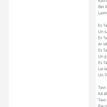
Katr
Bet i
Laim
Es Ta
Un s
Es T
Ar vē
Es T
Un p
Es T
Lai l
Un Tu
Tavs 
Kā āb
Tavs 
Pie r