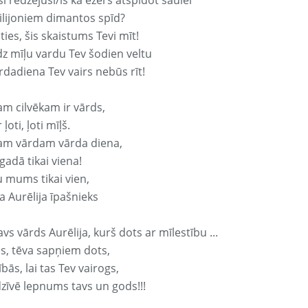
si redzējusi/is kā ezers atspidot saulei
ilijoniem dimantos spīd?
ties, šis skaistums Tevi mīt!
z mīļu vardu Tev šodien veltu
rdadiena Tev vairs nebūs rīt!
am cilvēkam ir vārds,
 ļoti, ļoti mīļš.
am vārdam vārda diena,
 gadā tikai viena!
u mums tikai vien,
a Aurēlija īpašnieks
avs vārds Aurēlija, kurš dots ar mīlestību ...
s, tēva sapņiem dots,
bās, lai tas Tev vairogs,
dzīvē lepnums tavs un gods!!!