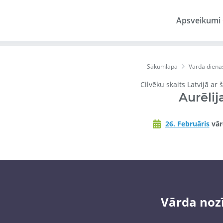
Apsveikumi
Sākumlapa
Varda diena
Cilvēku skaits Latvijā ar
Aurēlij
26. Februāris
vār
Vārda noz