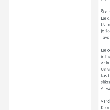
Šī di
Lai 
Uz mi
Jo š
Tavs 
Lai c
ir Ta
Ar ku
Un v
kas 
slikts
Ar v
Vārd
Ko mā