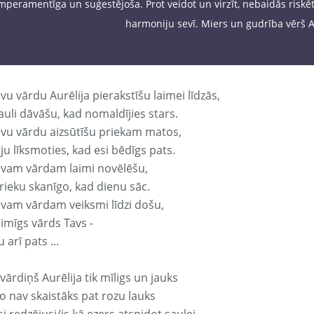
mperamentīga un suģestējoša. Prot veidot un virzīt, nebaidās riskēt. 
harmoniju sevī. Miers un gudrība vērš Au
vu vārdu Aurēlija pierakstīšu laimei līdzās,
auli dāvāšu, kad nomaldījies stars.
avu vārdu aizsūtīšu priekam matos,
ju līksmoties, kad esi bēdīgs pats.
avam vārdam laimi novēlēšu,
rieku skanīgo, kad dienu sāc.
avam vārdam veiksmi līdzi došu,
aimīgs vārds Tavs -
 arī pats ...
vārdiņš Aurēlija tik mīligs un jauks
o nav skaistāks pat rozu lauks