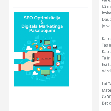
vai e
kā m
Ieska
Daud
jo va
Katr
Tas ir
Katr
Tā ir
Esi t
Vārd
Lai T
Māte
Grūtī
Bet 