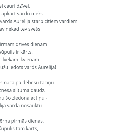
si cauri dzīvei,
s apkārt vārdu mežs.
 vārds Aurēlija starp citiem vārdiem
nav nekad tev svešs!
irmām dzīves dienām
ūpulis ir kārts,
 cilvēkam ikvienam
ūžu iedots vārds Aurēlija!
ks nāca pa debesu taciņu
tnesa siltuma daudz.
nu šo ziedoņa actiņu -
lija vārdā nosauktu
ērna pirmās dienas,
šūpulis tam kārts,