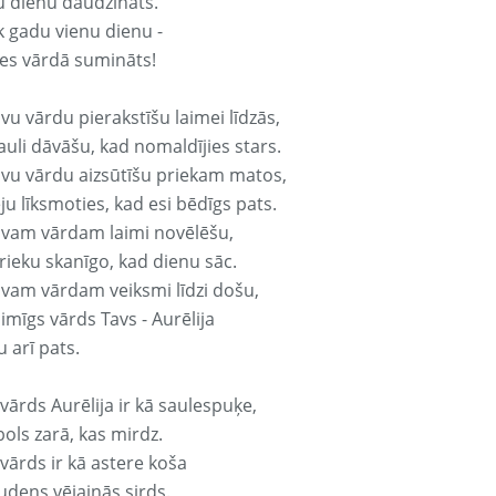
u dienu daudzināts.
k gadu vienu dienu -
es vārdā sumināts!
vu vārdu pierakstīšu laimei līdzās,
auli dāvāšu, kad nomaldījies stars.
avu vārdu aizsūtīšu priekam matos,
ju līksmoties, kad esi bēdīgs pats.
avam vārdam laimi novēlēšu,
rieku skanīgo, kad dienu sāc.
avam vārdam veiksmi līdzi došu,
aimīgs vārds Tavs - Aurēlija
 arī pats.
vārds Aurēlija ir kā saulespuķe,
ols zarā, kas mirdz.
vārds ir kā astere koša
udens vējainās sirds.