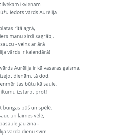
 cilvēkam ikvienam
ūžu iedots vārds Aurēlija
platas rītā agrā,
ers manu sirdi sagrābj.
 saucu - velns ar ārā
ija vārds ir kalendārā!
vārds Aurēlija ir kā vasaras gaisma,
izejot dienām, tā dod,
vienmēr tas būtu kā saule,
iltumu izstarot prot!
it bungas pūš un spēlē,
sauc un laimes vēlē,
pasaule jau zina -
ija vārda dienu svin!