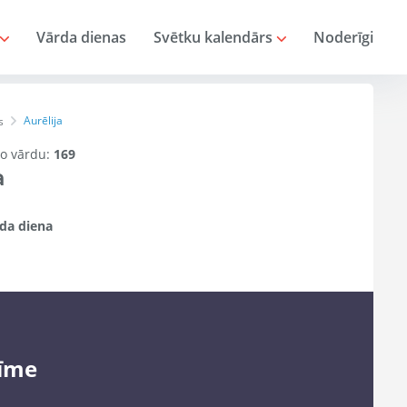
Vārda dienas
Svētku kalendārs
Noderīgi
Aurēlija
s
 šo vārdu:
169
a
da diena
īme