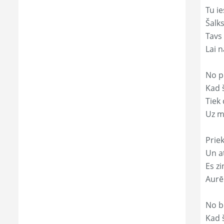
Tu ie
Šalk
Tavs
Lai 
No p
Kad š
Tiek
Uz m
Prie
Un a
Es zi
Aurē
No b
Kad 