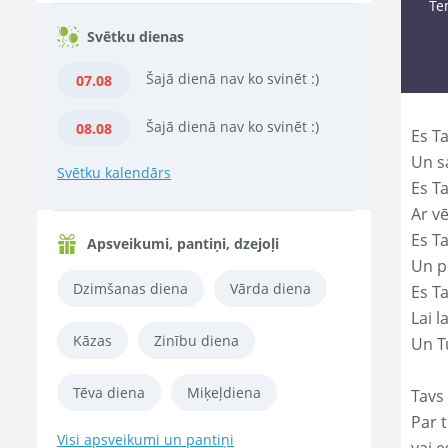
Te
Svētku dienas
Šajā dienā nav ko svinēt :)
07.08
Šajā dienā nav ko svinēt :)
08.08
Es Ta
Un s
Svētku kalendārs
Es T
Ar vē
Es T
Apsveikumi, pantiņi, dzejoļi
Un p
Dzimšanas diena
Vārda diena
Es T
Lai l
Kāzas
Zinību diena
Un Tu
Tēva diena
Miķeļdiena
Tavs 
Par t
Visi apsveikumi un pantiņi