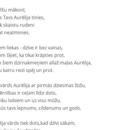
līšu mākonī,
 Tavs Aurēlija tinies,
k skaistu rudeni
at neatminies.
em liekas - dzīve ir bez vainas,
em šķiet, ka tikai krāpties prot.
p šiem dzirnakmeņiem allaž maļas Aurēlija,
 katru reizi spēj un prot.
 vārds Aurēlija ar pirmās dziesmas žūžu,
rnības ir ceļam līdzi dots,
aiku laikiem un uz visu mūžu,
būs tavs lepnums, cildenums un gods.
ija vārds tiek dots,kad dzīvi sākam,