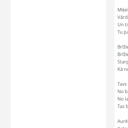
Miķe
Vārds
Un ti
Tu p
Brīži
Brīži
Star
Kā nu
Tavs
No bē
No l
Tas 
Aurēl