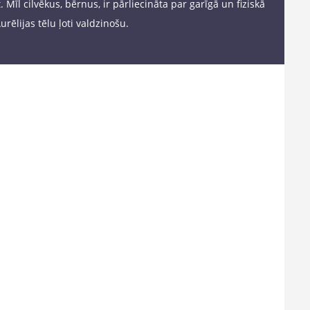
Mīl cilvēkus, bērnus, ir pārliecināta par garīgā un fiziskā
rēlijas tēlu ļoti valdzinošu.