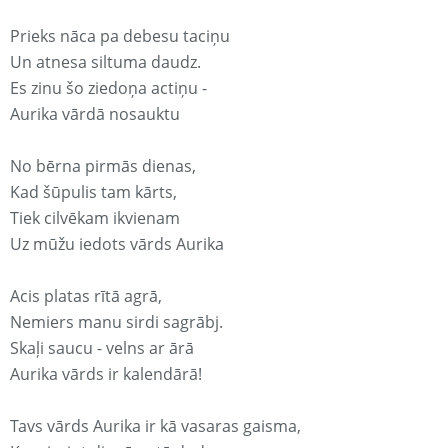
Prieks nāca pa debesu taciņu
Un atnesa siltuma daudz.
Es zinu šo ziedoņa actiņu -
Aurika vārdā nosauktu
No bērna pirmās dienas,
Kad šūpulis tam kārts,
Tiek cilvēkam ikvienam
Uz mūžu iedots vārds Aurika
Acis platas rītā agrā,
Nemiers manu sirdi sagrābj.
Skaļi saucu - velns ar ārā
Aurika vārds ir kalendārā!
Tavs vārds Aurika ir kā vasaras gaisma,