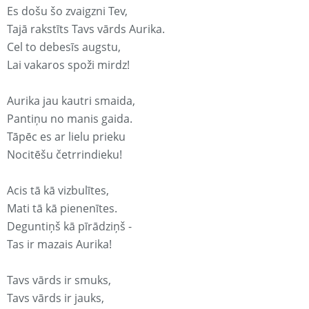
Es došu šo zvaigzni Tev,
Tajā rakstīts Tavs vārds Aurika.
Cel to debesīs augstu,
Lai vakaros spoži mirdz!
Aurika jau kautri smaida,
Pantiņu no manis gaida.
Tāpēc es ar lielu prieku
Nocitēšu četrrindieku!
Acis tā kā vizbulītes,
Mati tā kā pienenītes.
Deguntiņš kā pīrādziņš -
Tas ir mazais Aurika!
Tavs vārds ir smuks,
Tavs vārds ir jauks,