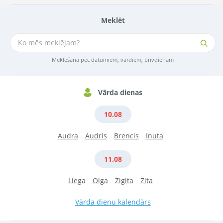
Meklēt
Meklēšana pēc datumiem, vārdiem, brīvdienām
Vārda dienas
10.08
Audra
Audris
Brencis
Inuta
11.08
Liega
Olga
Zigita
Zita
Vārda dienu kalendārs