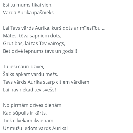
Esi tu mums tikai vien,
Vārda Aurika īpašnieks
Lai Tavs vārds Aurika, kurš dots ar mīlestību ...
Mātes, tēva sapņiem dots,
Grūtībās, lai tas Tev vairogs,
Bet dzīvē lepnums tavs un gods!!!
Tu iesi cauri dzīvei,
Šalks apkārt vārdu mežs.
Tavs vārds Aurika starp citiem vārdiem
Lai nav nekad tev svešs!
No pirmām dzīves dienām
Kad šūpulis ir kārts,
Tiek cilvēkam ikvienam
Uz mūžu iedots vārds Aurika!