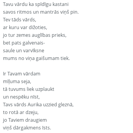
Tavu vārdu ka spīdīgu kastani
savos ritmos un mantrās viņš pin.
Tev tāds vārds,
ar kuru var dižoties,
jo tur zemes auglības prieks,
bet pats galvenais-
saule un varvīksne
mums no viņa gaišumam tiek.
Ir Tavam vārdam
mīļuma seja,
tā tuvums liek uzplaukt
un nespēku nīst,
Tavs vārds Aurika uzzied gleznā,
to rotā ar dzeju,
jo Taviem draugiem
viņš dārgakmens īsts.