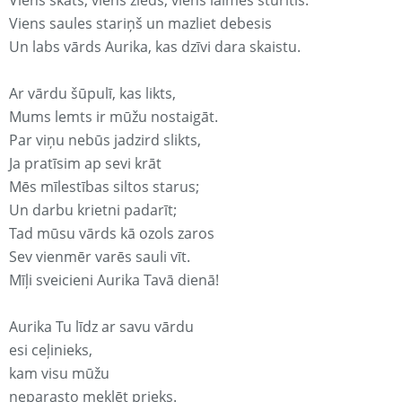
Viens skats, viens zieds, viens laimes stūrītis.
Viens saules stariņš un mazliet debesis
Un labs vārds Aurika, kas dzīvi dara skaistu.
Ar vārdu šūpulī, kas likts,
Mums lemts ir mūžu nostaigāt.
Par viņu nebūs jadzird slikts,
Ja pratīsim ap sevi krāt
Mēs mīlestības siltos starus;
Un darbu krietni padarīt;
Tad mūsu vārds kā ozols zaros
Sev vienmēr varēs sauli vīt.
Mīļi sveicieni Aurika Tavā dienā!
Aurika Tu līdz ar savu vārdu
esi ceļinieks,
kam visu mūžu
neparasto meklēt prieks.