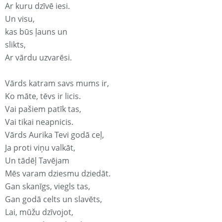
Ar kuru dzīvē iesi.
Un visu,
kas būs ļauns un
slikts,
Ar vārdu uzvarēsi.
Vārds katram savs mums ir,
Ko māte, tēvs ir licis.
Vai pašiem patīk tas,
Vai tikai neapnicis.
Vārds Aurika Tevi godā ceļ,
Ja proti viņu valkāt,
Un tādēļ Tavējam
Mēs varam dziesmu dziedāt.
Gan skanīgs, viegls tas,
Gan godā celts un slavēts,
Lai, mūžu dzīvojot,