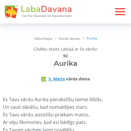
Aurika
Sākumlapa
Varda dienas
Cilvēku skaits Latvijā ar šo vārdu:
92
Aurika
5. Marts
vārda diena
Es Tavu vārdu Aurika pierakstīšu laimei līdzās,
Un sauli dāvāšu, kad nomaldījies stars.
Es Tavu vārdu aizsūtīšu priekam matos,
Ar vēju līksmoties, kad esi bēdīgs pats.
Es Tavam vārdam laimi novēlēšu,