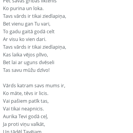
Pēc savas gribas liktenis
Ko purina un loka.
Tavs vārds ir tikai ziedlapiņa,
Bet vienu gan Tu vari,
To gadu gaitā godā celt
Ar visu ko vien dari.
Tavs vārds ir tikai ziedlapiņa,
Kas laika vējos plīvo,
Bet lai ar uguns dvēseli
Tas savu mūžu dzīvo!
Vārds katram savs mums ir,
Ko māte, tēvs ir licis.
Vai pašiem patīk tas,
Vai tikai neapnicis.
Aurika Tevi godā ceļ,
Ja proti viņu valkāt,
Un tādēļ Tavējam