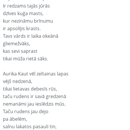
Ir redzams tajās jūrās
dzīves kuģa masts,
kur nezināmu brīnumu
ir apsolījis krasts.
Tavs vārds ir laika okeānā
gliemežvāks,
kas sevi saprast
tikai mūža rietā sāks.
Aurika Kaut vēl zeltainas lapas
vējš nedzenā,
tikai lietavas debesīs rūs,
taču rudens ir savā gredzenā
nemanāmi jau ieslēdzis mūs.
Taču rudens jau dejo
pa ābelēm,
salnu lakatos pasauli tin,