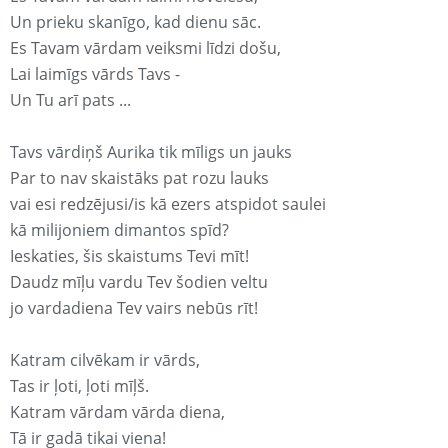
Un prieku skanīgo, kad dienu sāc.
Es Tavam vārdam veiksmi līdzi došu,
Lai laimīgs vārds Tavs -
Un Tu arī pats ...
Tavs vārdiņš Aurika tik mīligs un jauks
Par to nav skaistāks pat rozu lauks
vai esi redzējusi/is kā ezers atspidot saulei
kā milijoniem dimantos spīd?
Ieskaties, šis skaistums Tevi mīt!
Daudz mīļu vardu Tev šodien veltu
jo vardadiena Tev vairs nebūs rīt!
Katram cilvēkam ir vārds,
Tas ir ļoti, ļoti mīļš.
Katram vārdam vārda diena,
Tā ir gadā tikai viena!