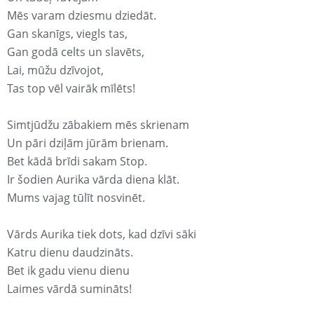
Mēs varam dziesmu dziedāt.
Gan skanīgs, viegls tas,
Gan godā celts un slavēts,
Lai, mūžu dzīvojot,
Tas top vēl vairāk mīlēts!
Simtjūdžu zābakiem mēs skrienam
Un pāri dziļām jūrām brienam.
Bet kādā brīdi sakam Stop.
Ir šodien Aurika vārda diena klāt.
Mums vajag tūlīt nosvinēt.
Vārds Aurika tiek dots, kad dzīvi sāki
Katru dienu daudzināts.
Bet ik gadu vienu dienu
Laimes vārdā sumināts!