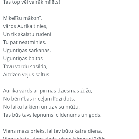
Tas top vēl vairāk mīlēts!
Miķelīšu mākonī,
vārds Aurika tinies,
Un tik skaistu rudeni
Tu pat neatminies.
Uguntiņas sarkanas,
Uguntiņas baltas
Tavu vārdu sasilda,
Aizdzen vējus saltus!
Aurika vārds ar pirmās dziesmas žūžu,
No bērnības ir ceļam līdzi dots,
No laiku laikiem un uz visu mūžu,
Tas būs tavs lepnums, cildenums un gods.
Viens mazs prieks, lai tev būtu katra diena,