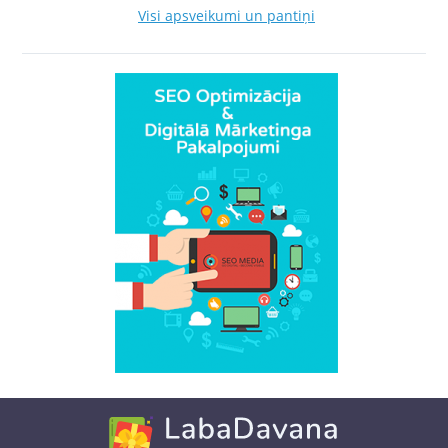
Visi apsveikumi un pantiņi