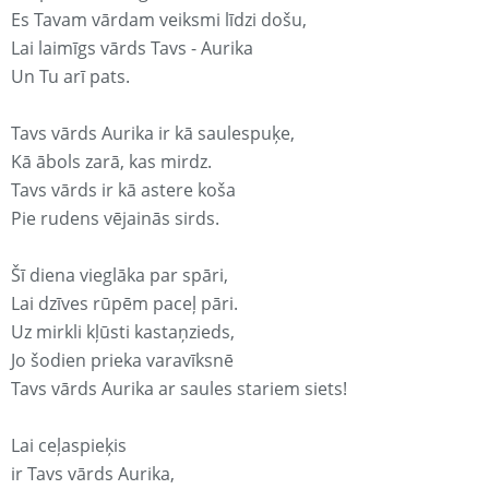
Es Tavam vārdam veiksmi līdzi došu,
Lai laimīgs vārds Tavs - Aurika
Un Tu arī pats.
Tavs vārds Aurika ir kā saulespuķe,
Kā ābols zarā, kas mirdz.
Tavs vārds ir kā astere koša
Pie rudens vējainās sirds.
Šī diena vieglāka par spāri,
Lai dzīves rūpēm paceļ pāri.
Uz mirkli kļūsti kastaņzieds,
Jo šodien prieka varavīksnē
Tavs vārds Aurika ar saules stariem siets!
Lai ceļaspieķis
ir Tavs vārds Aurika,