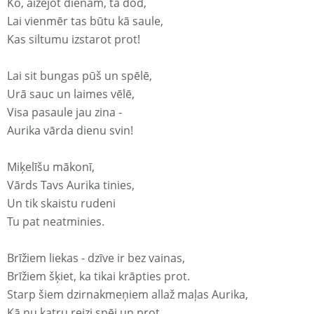
Ko, aizejot dienām, tā dod,
Lai vienmēr tas būtu kā saule,
Kas siltumu izstarot prot!
Lai sit bungas pūš un spēlē,
Urā sauc un laimes vēlē,
Visa pasaule jau zina -
Aurika vārda dienu svin!
Miķelīšu mākonī,
Vārds Tavs Aurika tinies,
Un tik skaistu rudeni
Tu pat neatminies.
Brīžiem liekas - dzīve ir bez vainas,
Brīžiem šķiet, ka tikai krāpties prot.
Starp šiem dzirnakmeņiem allaž maļas Aurika,
Kā nu katru reizi spēj un prot.