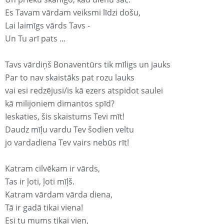
Es Tavam vārdam veiksmi līdzi došu,
Lai laimīgs vārds Tavs -
Un Tu arī pats ...
Tavs vārdiņš Bonaventūrs tik mīligs un jauks
Par to nav skaistāks pat rozu lauks
vai esi redzējusi/is kā ezers atspidot saulei
kā milijoniem dimantos spīd?
Ieskaties, šis skaistums Tevi mīt!
Daudz mīļu vardu Tev šodien veltu
jo vardadiena Tev vairs nebūs rīt!
Katram cilvēkam ir vārds,
Tas ir ļoti, ļoti mīļš.
Katram vārdam vārda diena,
Tā ir gadā tikai viena!
Esi tu mums tikai vien,