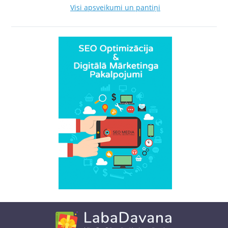
Visi apsveikumi un pantiņi