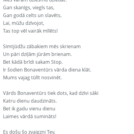
Gan skanīgs, viegls tas,
Gan godā celts un slavēts,
Lai, mūžu dzīvojot,
Tas top vēl vairāk mīlēts!
Simtjūdžu zābakiem mēs skrienam
Un pāri dziļām jūrām brienam.
Bet kādā brīdi sakam Stop.
Ir šodien Bonaventūrs vārda diena klāt.
Mums vajag tūlīt nosvinēt.
Vārds Bonaventūrs tiek dots, kad dzīvi sāki
Katru dienu daudzināts.
Bet ik gadu vienu dienu
Laimes vārdā sumināts!
Es došu šo zvaigzni Tev,