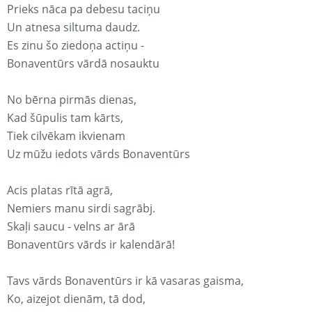
Prieks nāca pa debesu taciņu
Un atnesa siltuma daudz.
Es zinu šo ziedoņa actiņu -
Bonaventūrs vārdā nosauktu
No bērna pirmās dienas,
Kad šūpulis tam kārts,
Tiek cilvēkam ikvienam
Uz mūžu iedots vārds Bonaventūrs
Acis platas rītā agrā,
Nemiers manu sirdi sagrābj.
Skaļi saucu - velns ar ārā
Bonaventūrs vārds ir kalendārā!
Tavs vārds Bonaventūrs ir kā vasaras gaisma,
Ko, aizejot dienām, tā dod,