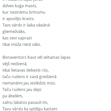
dzīves kuģa masts,
kur nezināmu brīnumu
ir apsolījis krasts.
Tavs vārds ir laika okeānā
gliemežvāks,
kas sevi saprast
tikai mūža rietā sāks.
Bonaventūrs Kaut vēl zeltainas lapas
vējš nedzenā,
tikai lietavas debesīs rūs,
taču rudens ir savā gredzenā
nemanāmi jau ieslēdzis mūs.
Taču rudens jau dejo
pa ābelēm,
salnu lakatos pasauli tin,
Tavu vārdu ka spīdīgu kastani