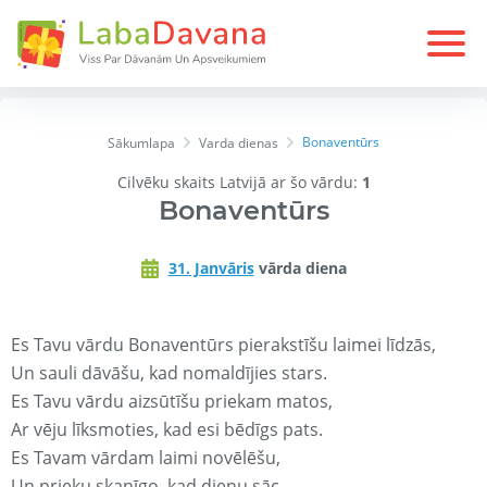
Bonaventūrs
Sākumlapa
Varda dienas
Cilvēku skaits Latvijā ar šo vārdu:
1
Bonaventūrs
31. Janvāris
vārda diena
Es Tavu vārdu Bonaventūrs pierakstīšu laimei līdzās,
Un sauli dāvāšu, kad nomaldījies stars.
Es Tavu vārdu aizsūtīšu priekam matos,
Ar vēju līksmoties, kad esi bēdīgs pats.
Es Tavam vārdam laimi novēlēšu,
Un prieku skanīgo, kad dienu sāc.