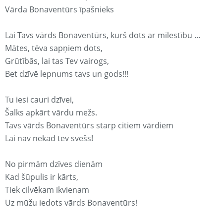
Vārda Bonaventūrs īpašnieks
Lai Tavs vārds Bonaventūrs, kurš dots ar mīlestību ...
Mātes, tēva sapņiem dots,
Grūtībās, lai tas Tev vairogs,
Bet dzīvē lepnums tavs un gods!!!
Tu iesi cauri dzīvei,
Šalks apkārt vārdu mežs.
Tavs vārds Bonaventūrs starp citiem vārdiem
Lai nav nekad tev svešs!
No pirmām dzīves dienām
Kad šūpulis ir kārts,
Tiek cilvēkam ikvienam
Uz mūžu iedots vārds Bonaventūrs!