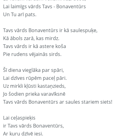
Lai laimīgs vārds Tavs - Bonaventūrs
Un Tu arī pats.
Tavs vārds Bonaventūrs ir kā saulespuķe,
Kā ābols zarā, kas mirdz.
Tavs vārds ir kā astere koša
Pie rudens vējainās sirds.
Šī diena vieglāka par spāri,
Lai dzīves rūpēm paceļ pāri.
Uz mirkli kļūsti kastaņzieds,
Jo šodien prieka varavīksnē
Tavs vārds Bonaventūrs ar saules stariem siets!
Lai ceļaspieķis
ir Tavs vārds Bonaventūrs,
Ar kuru dzīvē iesi.