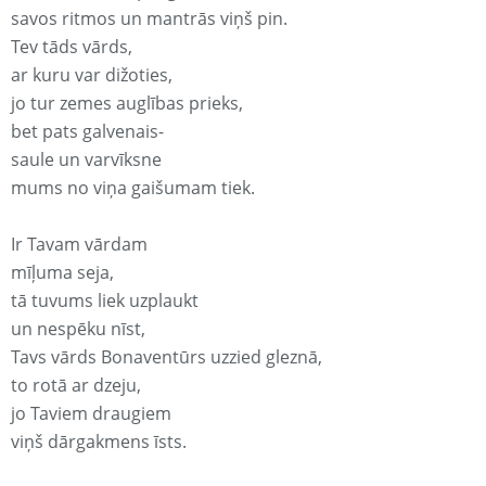
savos ritmos un mantrās viņš pin.
Tev tāds vārds,
ar kuru var dižoties,
jo tur zemes auglības prieks,
bet pats galvenais-
saule un varvīksne
mums no viņa gaišumam tiek.
Ir Tavam vārdam
mīļuma seja,
tā tuvums liek uzplaukt
un nespēku nīst,
Tavs vārds Bonaventūrs uzzied gleznā,
to rotā ar dzeju,
jo Taviem draugiem
viņš dārgakmens īsts.