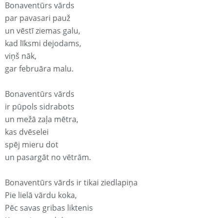
Bonaventūrs vārds
par pavasari pauž
un vēstī ziemas galu,
kad līksmi dejodams,
viņš nāk,
gar februāra malu.
Bonaventūrs vārds
ir pūpols sidrabots
un mežā zaļa mētra,
kas dvēselei
spēj mieru dot
un pasargāt no vētrām.
Bonaventūrs vārds ir tikai ziedlapiņa
Pie lielā vārdu koka,
Pēc savas gribas liktenis