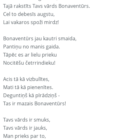
Tajā rakstīts Tavs vārds Bonaventūrs.
Cel to debesīs augstu,
Lai vakaros spoži mirdz!
Bonaventūrs jau kautri smaida,
Pantiņu no manis gaida.
Tāpēc es ar lielu prieku
Nocitēšu četrrindieku!
Acis tā kā vizbulītes,
Mati tā kā pienenītes.
Deguntiņš kā pīrādziņš -
Tas ir mazais Bonaventūrs!
Tavs vārds ir smuks,
Tavs vārds ir jauks,
Man prieks par to,