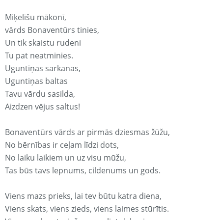
Miķelīšu mākonī,
vārds Bonaventūrs tinies,
Un tik skaistu rudeni
Tu pat neatminies.
Uguntiņas sarkanas,
Uguntiņas baltas
Tavu vārdu sasilda,
Aizdzen vējus saltus!
Bonaventūrs vārds ar pirmās dziesmas žūžu,
No bērnības ir ceļam līdzi dots,
No laiku laikiem un uz visu mūžu,
Tas būs tavs lepnums, cildenums un gods.
Viens mazs prieks, lai tev būtu katra diena,
Viens skats, viens zieds, viens laimes stūrītis.