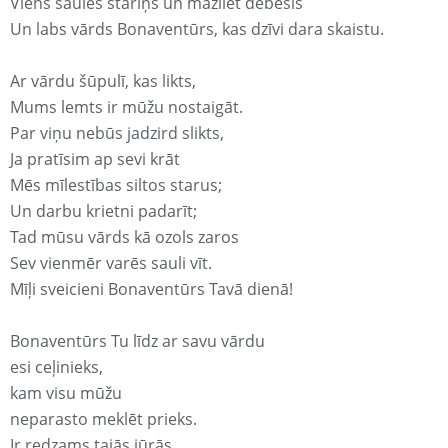
Viens saules stariņš un mazliet debesis
Un labs vārds Bonaventūrs, kas dzīvi dara skaistu.
Ar vārdu šūpulī, kas likts,
Mums lemts ir mūžu nostaigāt.
Par viņu nebūs jadzird slikts,
Ja pratīsim ap sevi krāt
Mēs mīlestības siltos starus;
Un darbu krietni padarīt;
Tad mūsu vārds kā ozols zaros
Sev vienmēr varēs sauli vīt.
Mīļi sveicieni Bonaventūrs Tavā dienā!
Bonaventūrs Tu līdz ar savu vārdu
esi ceļinieks,
kam visu mūžu
neparasto meklēt prieks.
Ir redzams tajās jūrās