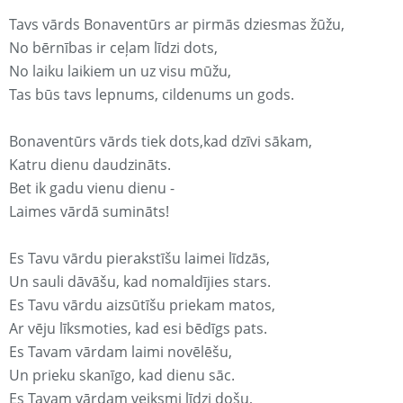
Tavs vārds Bonaventūrs ar pirmās dziesmas žūžu,
No bērnības ir ceļam līdzi dots,
No laiku laikiem un uz visu mūžu,
Tas būs tavs lepnums, cildenums un gods.
Bonaventūrs vārds tiek dots,kad dzīvi sākam,
Katru dienu daudzināts.
Bet ik gadu vienu dienu -
Laimes vārdā sumināts!
Es Tavu vārdu pierakstīšu laimei līdzās,
Un sauli dāvāšu, kad nomaldījies stars.
Es Tavu vārdu aizsūtīšu priekam matos,
Ar vēju līksmoties, kad esi bēdīgs pats.
Es Tavam vārdam laimi novēlēšu,
Un prieku skanīgo, kad dienu sāc.
Es Tavam vārdam veiksmi līdzi došu,