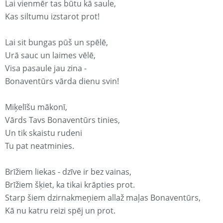
Lai vienmēr tas būtu kā saule,
Kas siltumu izstarot prot!
Lai sit bungas pūš un spēlē,
Urā sauc un laimes vēlē,
Visa pasaule jau zina -
Bonaventūrs vārda dienu svin!
Miķelīšu mākonī,
Vārds Tavs Bonaventūrs tinies,
Un tik skaistu rudeni
Tu pat neatminies.
Brīžiem liekas - dzīve ir bez vainas,
Brīžiem šķiet, ka tikai krāpties prot.
Starp šiem dzirnakmeņiem allaž maļas Bonaventūrs,
Kā nu katru reizi spēj un prot.