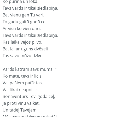
Ko purina un loka.
Tavs vārds ir tikai ziedlapiņa,
Bet vienu gan Tu vari,
To gadu gaitā godā celt
Ar visu ko vien dari.
Tavs vārds ir tikai ziedlapiņa,
Kas laika vējos plīvo,
Bet lai ar uguns dvēseli
Tas savu mūžu dzīvo!
Vārds katram savs mums ir,
Ko māte, tēvs ir licis.
Vai pašiem patīk tas,
Vai tikai neapnicis.
Bonaventūrs Tevi godā ceļ,
Ja proti viņu valkāt,
Un tādēļ Tavējam
Mēs varam dziesmu dziedāt.