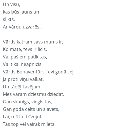
Un visu,
kas būs ļauns un
slikts,
Ar vārdu uzvarēsi.
Vārds katram savs mums ir,
Ko māte, tēvs ir licis.
Vai pašiem patīk tas,
Vai tikai neapnicis.
Vārds Bonaventūrs Tevi godā ceļ,
Ja proti viņu valkāt,
Un tādēļ Tavējam
Mēs varam dziesmu dziedāt.
Gan skanīgs, viegls tas,
Gan godā celts un slavēts,
Lai, mūžu dzīvojot,
Tas top vēl vairāk mīlēts!