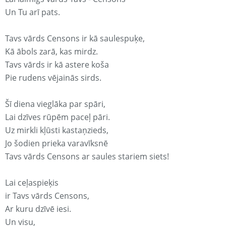
Un Tu arī pats.
Tavs vārds Censons ir kā saulespuķe,
Kā ābols zarā, kas mirdz.
Tavs vārds ir kā astere koša
Pie rudens vējainās sirds.
Šī diena vieglāka par spāri,
Lai dzīves rūpēm paceļ pāri.
Uz mirkli kļūsti kastaņzieds,
Jo šodien prieka varavīksnē
Tavs vārds Censons ar saules stariem siets!
Lai ceļaspieķis
ir Tavs vārds Censons,
Ar kuru dzīvē iesi.
Un visu,