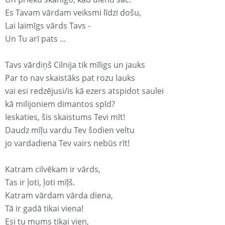
Es Tavam vārdam veiksmi līdzi došu,
Lai laimīgs vārds Tavs -
Un Tu arī pats ...
Tavs vārdiņš Cilnija tik mīligs un jauks
Par to nav skaistāks pat rozu lauks
vai esi redzējusi/is kā ezers atspidot saulei
kā milijoniem dimantos spīd?
Ieskaties, šis skaistums Tevi mīt!
Daudz mīļu vardu Tev šodien veltu
jo vardadiena Tev vairs nebūs rīt!
Katram cilvēkam ir vārds,
Tas ir ļoti, ļoti mīļš.
Katram vārdam vārda diena,
Tā ir gadā tikai viena!
Esi tu mums tikai vien,