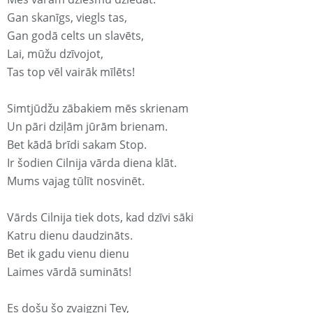
Gan skanīgs, viegls tas,
Gan godā celts un slavēts,
Lai, mūžu dzīvojot,
Tas top vēl vairāk mīlēts!
Simtjūdžu zābakiem mēs skrienam
Un pāri dziļām jūrām brienam.
Bet kādā brīdi sakam Stop.
Ir šodien Cilnija vārda diena klāt.
Mums vajag tūlīt nosvinēt.
Vārds Cilnija tiek dots, kad dzīvi sāki
Katru dienu daudzināts.
Bet ik gadu vienu dienu
Laimes vārdā sumināts!
Es došu šo zvaigzni Tev,