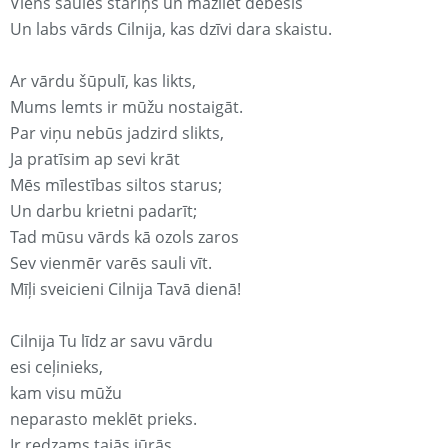
Viens saules stariņš un mazliet debesis
Un labs vārds Cilnija, kas dzīvi dara skaistu.
Ar vārdu šūpulī, kas likts,
Mums lemts ir mūžu nostaigāt.
Par viņu nebūs jadzird slikts,
Ja pratīsim ap sevi krāt
Mēs mīlestības siltos starus;
Un darbu krietni padarīt;
Tad mūsu vārds kā ozols zaros
Sev vienmēr varēs sauli vīt.
Mīļi sveicieni Cilnija Tavā dienā!
Cilnija Tu līdz ar savu vārdu
esi ceļinieks,
kam visu mūžu
neparasto meklēt prieks.
Ir redzams tajās jūrās