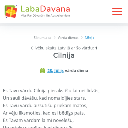
Cilnija
Sākumlapa
Varda dienas
Cilvēku skaits Latvijā ar šo vārdu:
1
Cilnija
28. Jūlijs
vārda diena
Es Tavu vārdu Cilnija pierakstīšu laimei līdzās,
Un sauli dāvāšu, kad nomaldījies stars.
Es Tavu vārdu aizsūtīšu priekam matos,
Ar vēju līksmoties, kad esi bēdīgs pats.
Es Tavam vārdam laimi novēlēšu,
Un prieku skanīgo, kad dienu sāc.