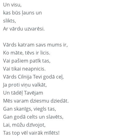
Un visu,
kas būs ļauns un
slikts,
Ar vārdu uzvarēsi.
Vārds katram savs mums ir,
Ko māte, tēvs ir licis.
Vai pašiem patīk tas,
Vai tikai neapnicis.
Vārds Cilnija Tevi godā ceļ,
Ja proti viņu valkāt,
Un tādēļ Tavējam
Mēs varam dziesmu dziedāt.
Gan skanīgs, viegls tas,
Gan godā celts un slavēts,
Lai, mūžu dzīvojot,
Tas top vēl vairāk mīlēts!