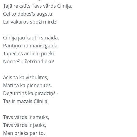
Tajā rakstīts Tavs vārds Cilnija.
Cel to debesīs augstu,
Lai vakaros spoži mirdz!
Cilnija jau kautri smaida,
Pantiņu no manis gaida.
Tāpēc es ar lielu prieku
Nocitēšu četrrindieku!
Acis tā kā vizbulītes,
Mati tā kā pienenītes.
Deguntiņš kā pīrādziņš -
Tas ir mazais Cilnija!
Tavs vārds ir smuks,
Tavs vārds ir jauks,
Man prieks par to,