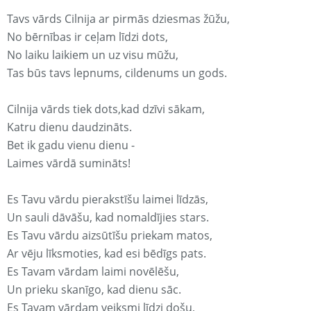
Tavs vārds Cilnija ar pirmās dziesmas žūžu,
No bērnības ir ceļam līdzi dots,
No laiku laikiem un uz visu mūžu,
Tas būs tavs lepnums, cildenums un gods.
Cilnija vārds tiek dots,kad dzīvi sākam,
Katru dienu daudzināts.
Bet ik gadu vienu dienu -
Laimes vārdā sumināts!
Es Tavu vārdu pierakstīšu laimei līdzās,
Un sauli dāvāšu, kad nomaldījies stars.
Es Tavu vārdu aizsūtīšu priekam matos,
Ar vēju līksmoties, kad esi bēdīgs pats.
Es Tavam vārdam laimi novēlēšu,
Un prieku skanīgo, kad dienu sāc.
Es Tavam vārdam veiksmi līdzi došu,