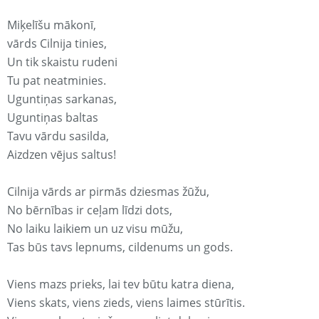
Miķelīšu mākonī,
vārds Cilnija tinies,
Un tik skaistu rudeni
Tu pat neatminies.
Uguntiņas sarkanas,
Uguntiņas baltas
Tavu vārdu sasilda,
Aizdzen vējus saltus!
Cilnija vārds ar pirmās dziesmas žūžu,
No bērnības ir ceļam līdzi dots,
No laiku laikiem un uz visu mūžu,
Tas būs tavs lepnums, cildenums un gods.
Viens mazs prieks, lai tev būtu katra diena,
Viens skats, viens zieds, viens laimes stūrītis.