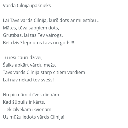
Vārda Cilnija īpašnieks
Lai Tavs vārds Cilnija, kurš dots ar mīlestību ...
Mātes, tēva sapņiem dots,
Grūtībās, lai tas Tev vairogs,
Bet dzīvē lepnums tavs un gods!!!
Tu iesi cauri dzīvei,
Šalks apkārt vārdu mežs.
Tavs vārds Cilnija starp citiem vārdiem
Lai nav nekad tev svešs!
No pirmām dzīves dienām
Kad šūpulis ir kārts,
Tiek cilvēkam ikvienam
Uz mūžu iedots vārds Cilnija!