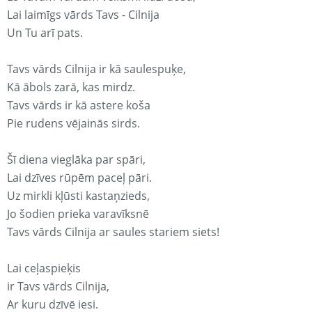
Lai laimīgs vārds Tavs - Cilnija
Un Tu arī pats.
Tavs vārds Cilnija ir kā saulespuķe,
Kā ābols zarā, kas mirdz.
Tavs vārds ir kā astere koša
Pie rudens vējainās sirds.
Šī diena vieglāka par spāri,
Lai dzīves rūpēm paceļ pāri.
Uz mirkli kļūsti kastaņzieds,
Jo šodien prieka varavīksnē
Tavs vārds Cilnija ar saules stariem siets!
Lai ceļaspieķis
ir Tavs vārds Cilnija,
Ar kuru dzīvē iesi.