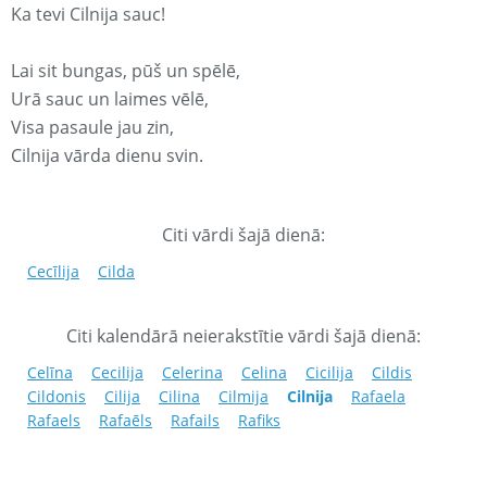
Ka tevi Cilnija sauc!
Lai sit bungas, pūš un spēlē,
Urā sauc un laimes vēlē,
Visa pasaule jau zin,
Cilnija vārda dienu svin.
Citi vārdi šajā dienā:
Cecīlija
Cilda
Citi kalendārā neierakstītie vārdi šajā dienā:
Celīna
Cecilija
Celerina
Celina
Cicilija
Cildis
Cildonis
Cilija
Cilina
Cilmija
Cilnija
Rafaela
Rafaels
Rafaēls
Rafails
Rafiks