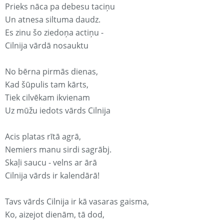
Prieks nāca pa debesu taciņu
Un atnesa siltuma daudz.
Es zinu šo ziedoņa actiņu -
Cilnija vārdā nosauktu
No bērna pirmās dienas,
Kad šūpulis tam kārts,
Tiek cilvēkam ikvienam
Uz mūžu iedots vārds Cilnija
Acis platas rītā agrā,
Nemiers manu sirdi sagrābj.
Skaļi saucu - velns ar ārā
Cilnija vārds ir kalendārā!
Tavs vārds Cilnija ir kā vasaras gaisma,
Ko, aizejot dienām, tā dod,