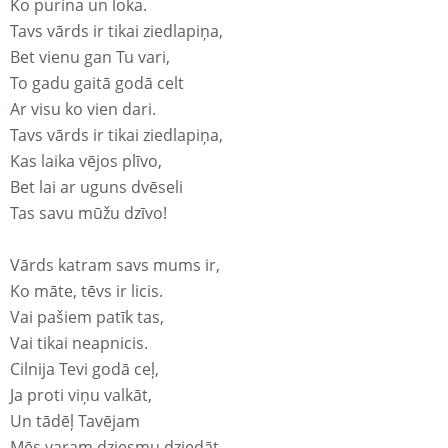
Ko purina un loka.
Tavs vārds ir tikai ziedlapiņa,
Bet vienu gan Tu vari,
To gadu gaitā godā celt
Ar visu ko vien dari.
Tavs vārds ir tikai ziedlapiņa,
Kas laika vējos plīvo,
Bet lai ar uguns dvēseli
Tas savu mūžu dzīvo!
Vārds katram savs mums ir,
Ko māte, tēvs ir licis.
Vai pašiem patīk tas,
Vai tikai neapnicis.
Cilnija Tevi godā ceļ,
Ja proti viņu valkāt,
Un tādēļ Tavējam
Mēs varam dziesmu dziedāt.