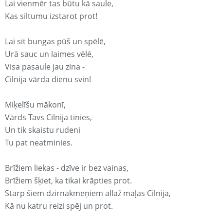
Lai vienmēr tas būtu kā saule,
Kas siltumu izstarot prot!
Lai sit bungas pūš un spēlē,
Urā sauc un laimes vēlē,
Visa pasaule jau zina -
Cilnija vārda dienu svin!
Miķelīšu mākonī,
Vārds Tavs Cilnija tinies,
Un tik skaistu rudeni
Tu pat neatminies.
Brīžiem liekas - dzīve ir bez vainas,
Brīžiem šķiet, ka tikai krāpties prot.
Starp šiem dzirnakmeņiem allaž maļas Cilnija,
Kā nu katru reizi spēj un prot.