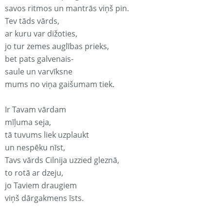
savos ritmos un mantrās viņš pin.
Tev tāds vārds,
ar kuru var dižoties,
jo tur zemes auglības prieks,
bet pats galvenais-
saule un varvīksne
mums no viņa gaišumam tiek.
Ir Tavam vārdam
mīļuma seja,
tā tuvums liek uzplaukt
un nespēku nīst,
Tavs vārds Cilnija uzzied gleznā,
to rotā ar dzeju,
jo Taviem draugiem
viņš dārgakmens īsts.