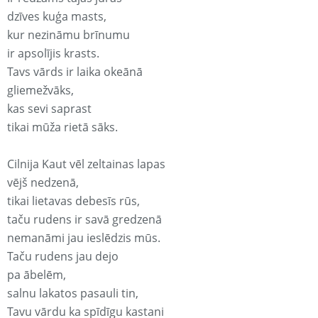
dzīves kuģa masts,
kur nezināmu brīnumu
ir apsolījis krasts.
Tavs vārds ir laika okeānā
gliemežvāks,
kas sevi saprast
tikai mūža rietā sāks.
Cilnija Kaut vēl zeltainas lapas
vējš nedzenā,
tikai lietavas debesīs rūs,
taču rudens ir savā gredzenā
nemanāmi jau ieslēdzis mūs.
Taču rudens jau dejo
pa ābelēm,
salnu lakatos pasauli tin,
Tavu vārdu ka spīdīgu kastani