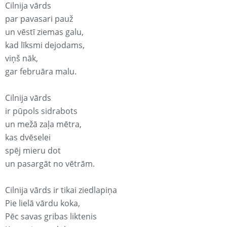
Cilnija vārds
par pavasari pauž
un vēstī ziemas galu,
kad līksmi dejodams,
viņš nāk,
gar februāra malu.
Cilnija vārds
ir pūpols sidrabots
un mežā zaļa mētra,
kas dvēselei
spēj mieru dot
un pasargāt no vētrām.
Cilnija vārds ir tikai ziedlapiņa
Pie lielā vārdu koka,
Pēc savas gribas liktenis