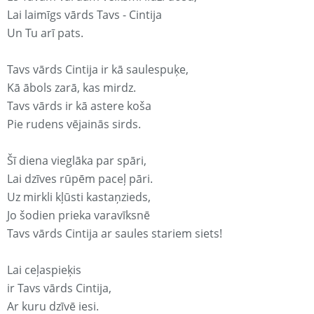
Lai laimīgs vārds Tavs - Cintija
Un Tu arī pats.
Tavs vārds Cintija ir kā saulespuķe,
Kā ābols zarā, kas mirdz.
Tavs vārds ir kā astere koša
Pie rudens vējainās sirds.
Šī diena vieglāka par spāri,
Lai dzīves rūpēm paceļ pāri.
Uz mirkli kļūsti kastaņzieds,
Jo šodien prieka varavīksnē
Tavs vārds Cintija ar saules stariem siets!
Lai ceļaspieķis
ir Tavs vārds Cintija,
Ar kuru dzīvē iesi.