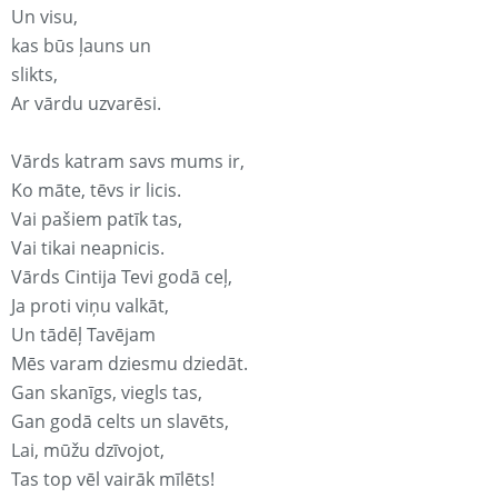
Un visu,
kas būs ļauns un
slikts,
Ar vārdu uzvarēsi.
Vārds katram savs mums ir,
Ko māte, tēvs ir licis.
Vai pašiem patīk tas,
Vai tikai neapnicis.
Vārds Cintija Tevi godā ceļ,
Ja proti viņu valkāt,
Un tādēļ Tavējam
Mēs varam dziesmu dziedāt.
Gan skanīgs, viegls tas,
Gan godā celts un slavēts,
Lai, mūžu dzīvojot,
Tas top vēl vairāk mīlēts!