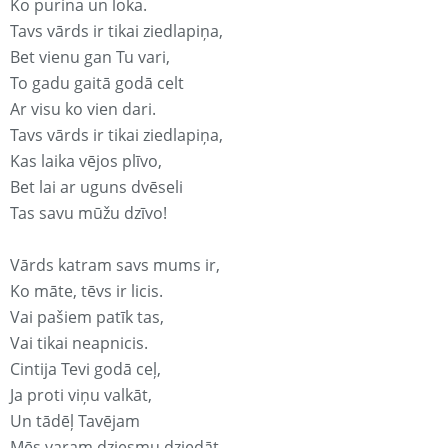
Ko purina un loka.
Tavs vārds ir tikai ziedlapiņa,
Bet vienu gan Tu vari,
To gadu gaitā godā celt
Ar visu ko vien dari.
Tavs vārds ir tikai ziedlapiņa,
Kas laika vējos plīvo,
Bet lai ar uguns dvēseli
Tas savu mūžu dzīvo!
Vārds katram savs mums ir,
Ko māte, tēvs ir licis.
Vai pašiem patīk tas,
Vai tikai neapnicis.
Cintija Tevi godā ceļ,
Ja proti viņu valkāt,
Un tādēļ Tavējam
Mēs varam dziesmu dziedāt.