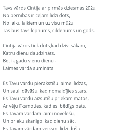
Tavs vārds Cintija ar pirmās dziesmas žūžu,
No bērnības ir ceļam līdzi dots,
No laiku laikiem un uz visu mūžu,
Tas būs tavs lepnums, cildenums un gods.
Cintija vārds tiek dots,kad dzīvi sākam,
Katru dienu daudzināts.
Bet ik gadu vienu dienu -
Laimes vārdā sumināts!
Es Tavu vārdu pierakstīšu laimei līdzās,
Un sauli dāvāšu, kad nomaldījies stars.
Es Tavu vārdu aizsūtīšu priekam matos,
Ar vēju līksmoties, kad esi bēdīgs pats.
Es Tavam vārdam laimi novēlēšu,
Un prieku skanīgo, kad dienu sāc.
Es Tavam vārdam veiksmi līdzi došu,