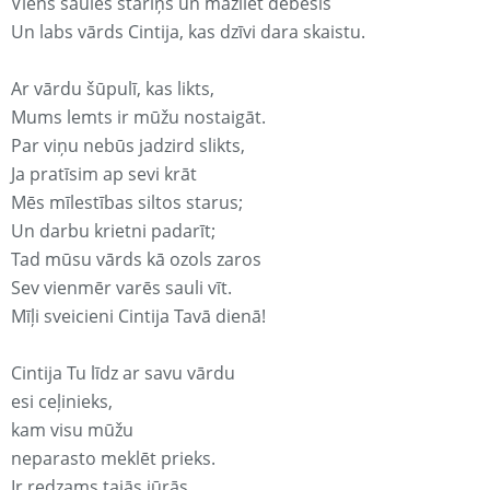
Viens saules stariņš un mazliet debesis
Un labs vārds Cintija, kas dzīvi dara skaistu.
Ar vārdu šūpulī, kas likts,
Mums lemts ir mūžu nostaigāt.
Par viņu nebūs jadzird slikts,
Ja pratīsim ap sevi krāt
Mēs mīlestības siltos starus;
Un darbu krietni padarīt;
Tad mūsu vārds kā ozols zaros
Sev vienmēr varēs sauli vīt.
Mīļi sveicieni Cintija Tavā dienā!
Cintija Tu līdz ar savu vārdu
esi ceļinieks,
kam visu mūžu
neparasto meklēt prieks.
Ir redzams tajās jūrās