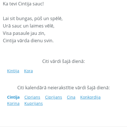
Ka tevi Cintija sauc!
Lai sit bungas, pūš un spēlē,
Urā sauc un laimes vēlē,
Visa pasaule jau zin,
Cintija vārda dienu svin.
Citi vārdi šajā dienā:
Kintija
Kora
Citi kalendārā neierakstītie vārdi šajā dienā:
Cintija
Ciprians
Ciprijans
Cina
Konkordija
Korina
Kuprijans