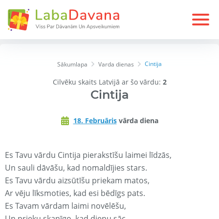
Cintija
Sākumlapa
Varda dienas
Cilvēku skaits Latvijā ar šo vārdu:
2
Cintija
18. Februāris
vārda diena
Es Tavu vārdu Cintija pierakstīšu laimei līdzās,
Un sauli dāvāšu, kad nomaldījies stars.
Es Tavu vārdu aizsūtīšu priekam matos,
Ar vēju līksmoties, kad esi bēdīgs pats.
Es Tavam vārdam laimi novēlēšu,
Un prieku skanīgo, kad dienu sāc.