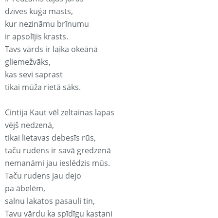
dzīves kuģa masts,
kur nezināmu brīnumu
ir apsolījis krasts.
Tavs vārds ir laika okeānā
gliemežvāks,
kas sevi saprast
tikai mūža rietā sāks.
Cintija Kaut vēl zeltainas lapas
vējš nedzenā,
tikai lietavas debesīs rūs,
taču rudens ir savā gredzenā
nemanāmi jau ieslēdzis mūs.
Taču rudens jau dejo
pa ābelēm,
salnu lakatos pasauli tin,
Tavu vārdu ka spīdīgu kastani