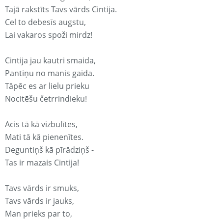
Tajā rakstīts Tavs vārds Cintija.
Cel to debesīs augstu,
Lai vakaros spoži mirdz!
Cintija jau kautri smaida,
Pantiņu no manis gaida.
Tāpēc es ar lielu prieku
Nocitēšu četrrindieku!
Acis tā kā vizbulītes,
Mati tā kā pienenītes.
Deguntiņš kā pīrādziņš -
Tas ir mazais Cintija!
Tavs vārds ir smuks,
Tavs vārds ir jauks,
Man prieks par to,