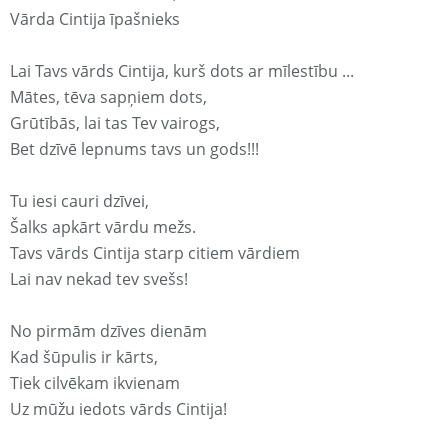
Vārda Cintija īpašnieks
Lai Tavs vārds Cintija, kurš dots ar mīlestību ...
Mātes, tēva sapņiem dots,
Grūtībās, lai tas Tev vairogs,
Bet dzīvē lepnums tavs un gods!!!
Tu iesi cauri dzīvei,
Šalks apkārt vārdu mežs.
Tavs vārds Cintija starp citiem vārdiem
Lai nav nekad tev svešs!
No pirmām dzīves dienām
Kad šūpulis ir kārts,
Tiek cilvēkam ikvienam
Uz mūžu iedots vārds Cintija!