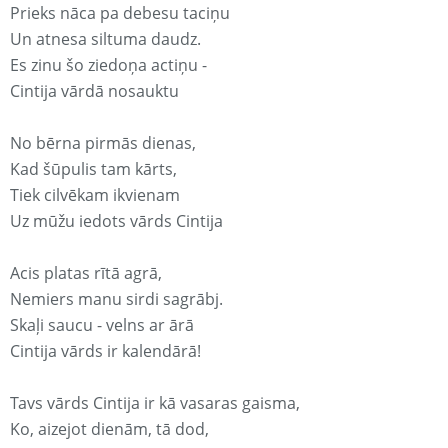
Prieks nāca pa debesu taciņu
Un atnesa siltuma daudz.
Es zinu šo ziedoņa actiņu -
Cintija vārdā nosauktu
No bērna pirmās dienas,
Kad šūpulis tam kārts,
Tiek cilvēkam ikvienam
Uz mūžu iedots vārds Cintija
Acis platas rītā agrā,
Nemiers manu sirdi sagrābj.
Skaļi saucu - velns ar ārā
Cintija vārds ir kalendārā!
Tavs vārds Cintija ir kā vasaras gaisma,
Ko, aizejot dienām, tā dod,