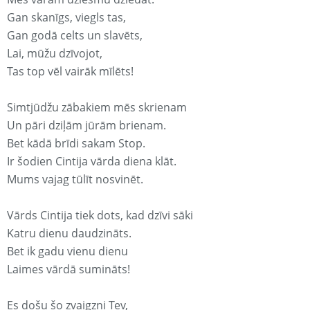
Gan skanīgs, viegls tas,
Gan godā celts un slavēts,
Lai, mūžu dzīvojot,
Tas top vēl vairāk mīlēts!
Simtjūdžu zābakiem mēs skrienam
Un pāri dziļām jūrām brienam.
Bet kādā brīdi sakam Stop.
Ir šodien Cintija vārda diena klāt.
Mums vajag tūlīt nosvinēt.
Vārds Cintija tiek dots, kad dzīvi sāki
Katru dienu daudzināts.
Bet ik gadu vienu dienu
Laimes vārdā sumināts!
Es došu šo zvaigzni Tev,