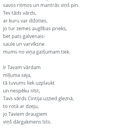
savos ritmos un mantrās viņš pin.
Tev tāds vārds,
ar kuru var dižoties,
jo tur zemes auglības prieks,
bet pats galvenais-
saule un varvīksne
mums no viņa gaišumam tiek.
Ir Tavam vārdam
mīļuma seja,
tā tuvums liek uzplaukt
un nespēku nīst,
Tavs vārds Cintija uzzied gleznā,
to rotā ar dzeju,
jo Taviem draugiem
viņš dārgakmens īsts.