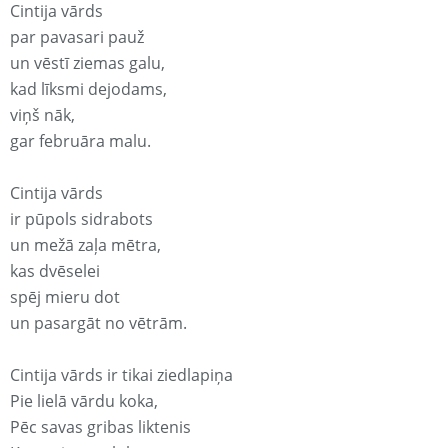
Cintija vārds
par pavasari pauž
un vēstī ziemas galu,
kad līksmi dejodams,
viņš nāk,
gar februāra malu.
Cintija vārds
ir pūpols sidrabots
un mežā zaļa mētra,
kas dvēselei
spēj mieru dot
un pasargāt no vētrām.
Cintija vārds ir tikai ziedlapiņa
Pie lielā vārdu koka,
Pēc savas gribas liktenis