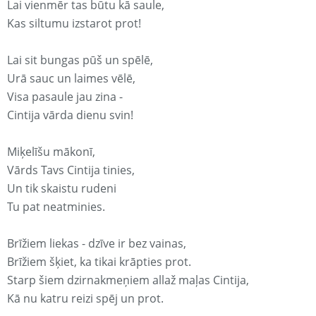
Lai vienmēr tas būtu kā saule,
Kas siltumu izstarot prot!
Lai sit bungas pūš un spēlē,
Urā sauc un laimes vēlē,
Visa pasaule jau zina -
Cintija vārda dienu svin!
Miķelīšu mākonī,
Vārds Tavs Cintija tinies,
Un tik skaistu rudeni
Tu pat neatminies.
Brīžiem liekas - dzīve ir bez vainas,
Brīžiem šķiet, ka tikai krāpties prot.
Starp šiem dzirnakmeņiem allaž maļas Cintija,
Kā nu katru reizi spēj un prot.