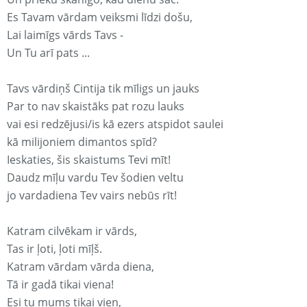
Es Tavam vārdam veiksmi līdzi došu,
Lai laimīgs vārds Tavs -
Un Tu arī pats ...
Tavs vārdiņš Cintija tik mīligs un jauks
Par to nav skaistāks pat rozu lauks
vai esi redzējusi/is kā ezers atspidot saulei
kā milijoniem dimantos spīd?
Ieskaties, šis skaistums Tevi mīt!
Daudz mīļu vardu Tev šodien veltu
jo vardadiena Tev vairs nebūs rīt!
Katram cilvēkam ir vārds,
Tas ir ļoti, ļoti mīļš.
Katram vārdam vārda diena,
Tā ir gadā tikai viena!
Esi tu mums tikai vien,