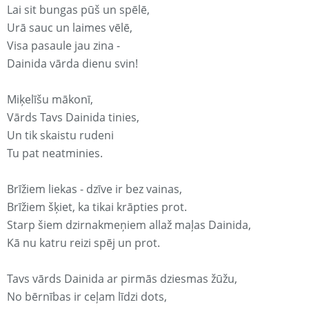
Lai sit bungas pūš un spēlē,
Urā sauc un laimes vēlē,
Visa pasaule jau zina -
Dainida vārda dienu svin!
Miķelīšu mākonī,
Vārds Tavs Dainida tinies,
Un tik skaistu rudeni
Tu pat neatminies.
Brīžiem liekas - dzīve ir bez vainas,
Brīžiem šķiet, ka tikai krāpties prot.
Starp šiem dzirnakmeņiem allaž maļas Dainida,
Kā nu katru reizi spēj un prot.
Tavs vārds Dainida ar pirmās dziesmas žūžu,
No bērnības ir ceļam līdzi dots,