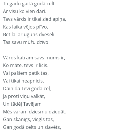
To gadu gaitā godā celt
Ar visu ko vien dari.
Tavs vārds ir tikai ziedlapiņa,
Kas laika vējos plīvo,
Bet lai ar uguns dvēseli
Tas savu mūžu dzīvo!
Vārds katram savs mums ir,
Ko māte, tēvs ir licis.
Vai pašiem patīk tas,
Vai tikai neapnicis.
Dainida Tevi godā ceļ,
Ja proti viņu valkāt,
Un tādēļ Tavējam
Mēs varam dziesmu dziedāt.
Gan skanīgs, viegls tas,
Gan godā celts un slavēts,