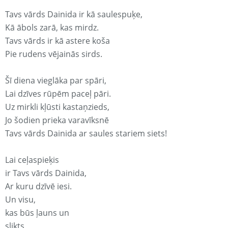
Tavs vārds Dainida ir kā saulespuķe,
Kā ābols zarā, kas mirdz.
Tavs vārds ir kā astere koša
Pie rudens vējainās sirds.
Šī diena vieglāka par spāri,
Lai dzīves rūpēm paceļ pāri.
Uz mirkli kļūsti kastaņzieds,
Jo šodien prieka varavīksnē
Tavs vārds Dainida ar saules stariem siets!
Lai ceļaspieķis
ir Tavs vārds Dainida,
Ar kuru dzīvē iesi.
Un visu,
kas būs ļauns un
slikts,