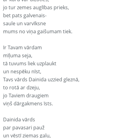
jo tur zemes auglības prieks,
bet pats galvenais-
saule un varvīksne
mums no viņa gaišumam tiek.
Ir Tavam vārdam
mīļuma seja,
tā tuvums liek uzplaukt
un nespēku nīst,
Tavs vārds Dainida uzzied gleznā,
to rotā ar dzeju,
jo Taviem draugiem
viņš dārgakmens īsts.
Dainida vārds
par pavasari pauž
un vēstī ziemas galu,