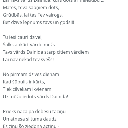
Lai Tavs vārds Dainida, kurš dots ar mīlestību ...
Mātes, tēva sapņiem dots,
Grūtībās, lai tas Tev vairogs,
Bet dzīvē lepnums tavs un gods!!!
Tu iesi cauri dzīvei,
Šalks apkārt vārdu mežs.
Tavs vārds Dainida starp citiem vārdiem
Lai nav nekad tev svešs!
No pirmām dzīves dienām
Kad šūpulis ir kārts,
Tiek cilvēkam ikvienam
Uz mūžu iedots vārds Dainida!
Prieks nāca pa debesu taciņu
Un atnesa siltuma daudz.
Es zinu šo ziedoņa actiņu -