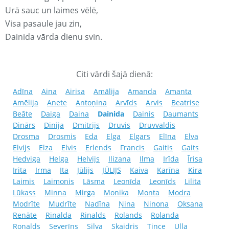
Urā sauc un laimes vēlē,
Visa pasaule jau zin,
Dainida vārda dienu svin.
Citi vārdi šajā dienā:
Adīna
Aina
Airisa
Amālija
Amanda
Amanta
Amēlija
Anete
Antoņina
Arvīds
Arvis
Beatrise
Beāte
Daiga
Daina
Dainida
Dainis
Daumants
Dinārs
Dinija
Dmitrijs
Druvis
Druvvaldis
Drosma
Drosmis
Eda
Elga
Elgars
Elīna
Elva
Elvijs
Elza
Elvis
Erlends
Francis
Gaitis
Gaits
Hedviga
Helga
Helvijs
Ilizana
Ilma
Irīda
Īrisa
Irita
Irma
Ita
Jūlijs
JŪLIJS
Kaiva
Karīna
Kira
Laimis
Laimonis
Lāsma
Leonīda
Leonīds
Lilita
Lūkass
Minna
Mirga
Monika
Monta
Modra
Modrīte
Mudrīte
Nadīna
Ņina
Ninona
Oksana
Renāte
Rinalda
Rinalds
Rolands
Rolanda
Ronalds
Severīns
Silva
Skaidris
Tince
Ulla