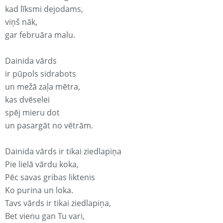
kad līksmi dejodams,
viņš nāk,
gar februāra malu.
Dainida vārds
ir pūpols sidrabots
un mežā zaļa mētra,
kas dvēselei
spēj mieru dot
un pasargāt no vētrām.
Dainida vārds ir tikai ziedlapiņa
Pie lielā vārdu koka,
Pēc savas gribas liktenis
Ko purina un loka.
Tavs vārds ir tikai ziedlapiņa,
Bet vienu gan Tu vari,