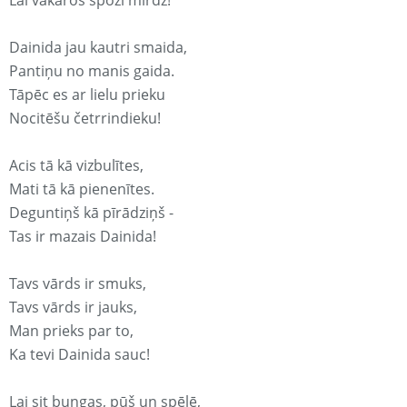
Lai vakaros spoži mirdz!
Dainida jau kautri smaida,
Pantiņu no manis gaida.
Tāpēc es ar lielu prieku
Nocitēšu četrrindieku!
Acis tā kā vizbulītes,
Mati tā kā pienenītes.
Deguntiņš kā pīrādziņš -
Tas ir mazais Dainida!
Tavs vārds ir smuks,
Tavs vārds ir jauks,
Man prieks par to,
Ka tevi Dainida sauc!
Lai sit bungas, pūš un spēlē,