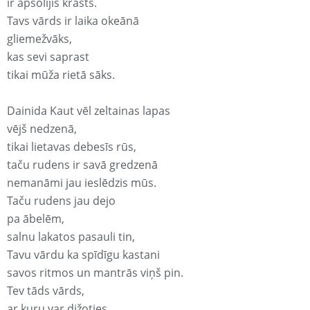
ir apsolījis krasts.
Tavs vārds ir laika okeānā
gliemežvāks,
kas sevi saprast
tikai mūža rietā sāks.
Dainida Kaut vēl zeltainas lapas
vējš nedzenā,
tikai lietavas debesīs rūs,
taču rudens ir savā gredzenā
nemanāmi jau ieslēdzis mūs.
Taču rudens jau dejo
pa ābelēm,
salnu lakatos pasauli tin,
Tavu vārdu ka spīdīgu kastani
savos ritmos un mantrās viņš pin.
Tev tāds vārds,
ar kuru var dižoties,