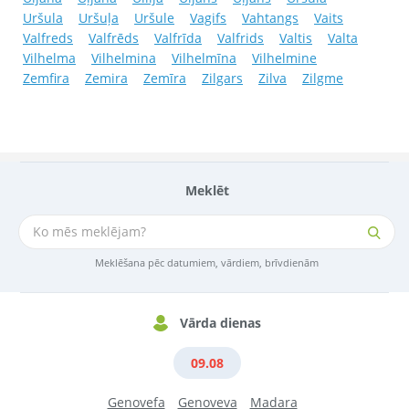
Uršula
Uršuļa
Uršule
Vagifs
Vahtangs
Vaits
Valfreds
Valfrēds
Valfrīda
Valfrids
Valtis
Valta
Vilhelma
Vilhelmina
Vilhelmīna
Vilhelmine
Zemfira
Zemira
Zemīra
Zilgars
Zilva
Zilgme
Meklēt
Meklēšana pēc datumiem, vārdiem, brīvdienām
Vārda dienas
09.08
Genovefa
Genoveva
Madara