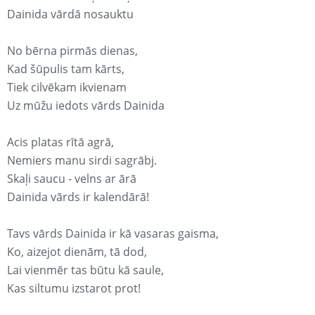
Dainida vārdā nosauktu
No bērna pirmās dienas,
Kad šūpulis tam kārts,
Tiek cilvēkam ikvienam
Uz mūžu iedots vārds Dainida
Acis platas rītā agrā,
Nemiers manu sirdi sagrābj.
Skaļi saucu - velns ar ārā
Dainida vārds ir kalendārā!
Tavs vārds Dainida ir kā vasaras gaisma,
Ko, aizejot dienām, tā dod,
Lai vienmēr tas būtu kā saule,
Kas siltumu izstarot prot!