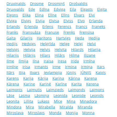
Druvinalds
Drosme
Drosmiņš
Drošvaldis
Druvvalds
Ede
Edīna
Edviga
Eila
Elgasts
Elgita
Elgons
Elika
Elina
Elīne
Elīns
Elvars
Elvi
Elviga
Elvigs
Elvija
Elvisa
Elviss
Elvo
Erlanda
Erlands
Erlenda
Erlens
Ferencs
Francs
Franeks
Franks
Fransuāza
Franuse
Frenks
Frensisa
Gaita
Gilarijs
Haritons
Hartvigs
Heda
Hedija
Hedijs
Hedvigs
Helgrīda
Helge
Helgi
Helvi
Helvigs
Helvija
Helvis
Helvita
Hilards
Hilarija
Hilarijs
Hilārijs
Hilars
Hilārs
Hilma
Ilizane
Ilme
Ilmija
Ilna
Iraisa
Iresa
Irida
Irmīna
Irmīne
Irisa
Irmants
Irme
Irmina
Irmiņa
Itars
Itārs
Itija
Itvars
Jevlampija
Jūnijs
JŪNIJS
Kaivis
Karens
Karija
Kārija
Karina
Kārina
Karena
Kārena
Karine
Karinē
Karīne
Karita
Kerena
Laimonts
Laimutis
Laimzieds
Laimonds
Laimons
Lāse
Lasma
Lāsmiņa
Leonida
Leonide
Leonids
Leonita
Lillita
Lukass
Mīce
Mina
Minadora
Mindora
Mira
Mirabella
Miralda
Miranda
Miroslava
Miroslavs
Monda
Monija
Monna