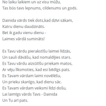
No laiku laikiem un uz visu mūžu,
Tas būs tavs lepnums, cildenums un gods.
Dainida vārds tiek dots,kad dzīvi sākam,
Katru dienu daudzināts.
Bet ik gadu vienu dienu -
Laimes vārdā sumināts!
Es Tavu vārdu pierakstīšu laimei līdzās,
Un sauli dāvāšu, kad nomaldījies stars.
Es Tavu vārdu aizsūtīšu priekam matos,
Ar vēju līksmoties, kad esi bēdīgs pats.
Es Tavam vārdam laimi novēlēšu,
Un prieku skanīgo, kad dienu sāc.
Es Tavam vārdam veiksmi līdzi došu,
Lai laimīgs vārds Tavs - Dainida
Un Tu arī pats.