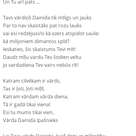
Un Tu arī pats ...
Tavs vārdiņš Dainida tik mīligs un jauks
Par to nav skaistāks pat rozu lauks
vai esi redzējusi/is kā ezers atspidot saulei
kā milijoniem dimantos spīd?
Ieskaties, šis skaistums Tevi mīt!
Daudz mīļu vardu Tev šodien veltu
jo vardadiena Tev vairs nebūs rīt!
Katram cilvēkam ir vārds,
Tas ir ļoti, ļoti mīļš.
Katram vārdam vārda diena,
Tā ir gadā tikai viena!
Esi tu mums tikai vien,
Vārda Dainida īpašnieks