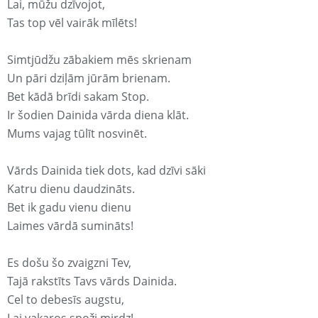
Lai, mūžu dzīvojot,
Tas top vēl vairāk mīlēts!
Simtjūdžu zābakiem mēs skrienam
Un pāri dziļām jūrām brienam.
Bet kādā brīdi sakam Stop.
Ir šodien Dainida vārda diena klāt.
Mums vajag tūlīt nosvinēt.
Vārds Dainida tiek dots, kad dzīvi sāki
Katru dienu daudzināts.
Bet ik gadu vienu dienu
Laimes vārdā sumināts!
Es došu šo zvaigzni Tev,
Tajā rakstīts Tavs vārds Dainida.
Cel to debesīs augstu,