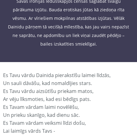
Savas ironijas ledusskapjos cenšas saglabāt svaigu
pārākuma izjūtu. Bauda erotiskas jūtas kā ziedoņa rīta
vēsmu. Ar vīriešiem mokpilnas atstātības izjūtas. Vēlāk
Dainidu pārņem tā vecišķā mīlestība, kas jau vairs nepazīst
ne saprātu, ne apdomību un liek viņai zaudēt pēdējo –
bailes izskatīties smieklīgai.
Es Tavu vārdu Dainida pierakstīšu laimei līdzās,
Un sauli dāvāšu, kad nomaldījies stars.
Es Tavu vārdu aizsūtīšu priekam matos,
Ar vēju līksmoties, kad esi bēdīgs pats.
Es Tavam vārdam laimi novēlēšu,
Un prieku skanīgo, kad dienu sāc.
Es Tavam vārdam veiksmi līdzi došu,
Lai laimīgs vārds Tavs -