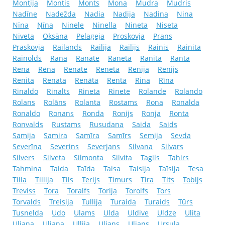
Montija
Montis
Monts
Mona
Mudra
Mudris
Nadīne
Nadežda
Nadia
Nadija
Nadina
Nina
Nīna
Ņīna
Ninele
Ninella
Nineta
Niseta
Niveta
Oksāna
Pelageja
Proskovja
Prans
Praskovja
Railands
Railija
Railijs
Rainis
Rainita
Rainolds
Rana
Ranāte
Raneta
Ranita
Ranta
Rena
Rēna
Renate
Reneta
Renija
Renijs
Renita
Renata
Renāta
Renta
Rina
Rīna
Rinaldo
Rinalts
Rineta
Rinete
Rolande
Rolando
Rolans
Rolāns
Rolanta
Rostams
Rona
Ronalda
Ronaldo
Ronans
Ronda
Ronijs
Ronja
Ronta
Ronvalds
Rustams
Rusudana
Saida
Saids
Samija
Samira
Samīra
Samīrs
Semija
Sevda
Severīna
Severins
Severjans
Silvana
Silvars
Silvers
Silveta
Silmonta
Silvita
Tagils
Tahirs
Tahmina
Taida
Taīda
Taisa
Taisija
Taīsija
Tesa
Tilla
Tillija
Tils
Terijs
Timurs
Tira
Tits
Tobijs
Treviss
Tora
Toralfs
Torija
Torolfs
Tors
Torvalds
Treisija
Tullija
Turaida
Turaids
Tūrs
Tusnelda
Udo
Ulams
Ulda
Uldive
Uldze
Ulita
Uljana
Uļjana
Ullija
Uljans
Uļjans
Ursula