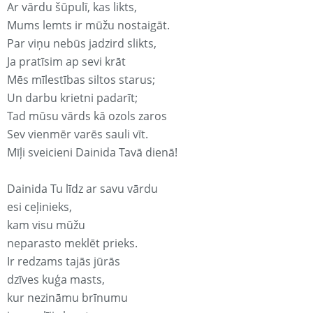
Ar vārdu šūpulī, kas likts,
Mums lemts ir mūžu nostaigāt.
Par viņu nebūs jadzird slikts,
Ja pratīsim ap sevi krāt
Mēs mīlestības siltos starus;
Un darbu krietni padarīt;
Tad mūsu vārds kā ozols zaros
Sev vienmēr varēs sauli vīt.
Mīļi sveicieni Dainida Tavā dienā!
Dainida Tu līdz ar savu vārdu
esi ceļinieks,
kam visu mūžu
neparasto meklēt prieks.
Ir redzams tajās jūrās
dzīves kuģa masts,
kur nezināmu brīnumu