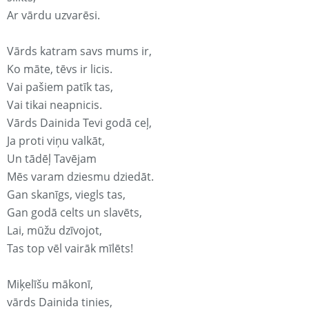
Ar vārdu uzvarēsi.
Vārds katram savs mums ir,
Ko māte, tēvs ir licis.
Vai pašiem patīk tas,
Vai tikai neapnicis.
Vārds Dainida Tevi godā ceļ,
Ja proti viņu valkāt,
Un tādēļ Tavējam
Mēs varam dziesmu dziedāt.
Gan skanīgs, viegls tas,
Gan godā celts un slavēts,
Lai, mūžu dzīvojot,
Tas top vēl vairāk mīlēts!
Miķelīšu mākonī,
vārds Dainida tinies,