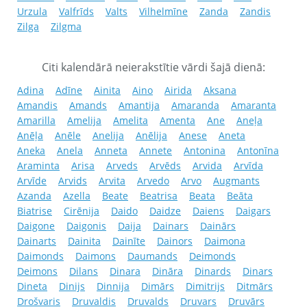
Urzula
Valfrīds
Valts
Vilhelmīne
Zanda
Zandis
Zilga
Zilgma
Citi kalendārā neierakstītie vārdi šajā dienā:
Adina
Adīne
Ainita
Aino
Airida
Aksana
Amandis
Amands
Amantija
Amaranda
Amaranta
Amarilla
Amelija
Amelita
Amenta
Ane
Aneļa
Anēļa
Anēle
Anelija
Anēlija
Anese
Aneta
Aneka
Anela
Anneta
Annete
Antonina
Antonīna
Araminta
Arisa
Arveds
Arvēds
Arvida
Arvīda
Arvīde
Arvids
Arvita
Arvedo
Arvo
Augmants
Azanda
Azella
Beate
Beatrisa
Beata
Beāta
Biatrise
Cirēnija
Daido
Daidze
Daiens
Daigars
Daigone
Daigonis
Daija
Dainars
Dainārs
Dainarts
Dainita
Dainīte
Dainors
Daimona
Daimonds
Daimons
Daumands
Deimonds
Deimons
Dilans
Dinara
Dināra
Dinards
Dinars
Dineta
Dinijs
Dinnija
Dimārs
Dimitrijs
Ditmārs
Drošvaris
Druvaldis
Druvalds
Druvars
Druvārs