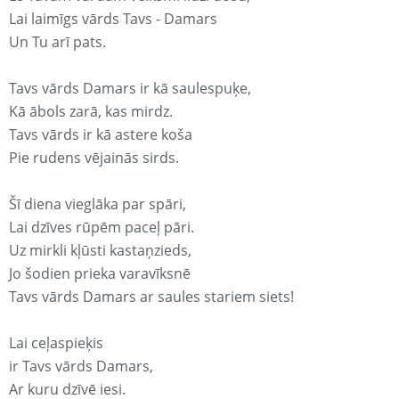
Lai laimīgs vārds Tavs - Damars
Un Tu arī pats.
Tavs vārds Damars ir kā saulespuķe,
Kā ābols zarā, kas mirdz.
Tavs vārds ir kā astere koša
Pie rudens vējainās sirds.
Šī diena vieglāka par spāri,
Lai dzīves rūpēm paceļ pāri.
Uz mirkli kļūsti kastaņzieds,
Jo šodien prieka varavīksnē
Tavs vārds Damars ar saules stariem siets!
Lai ceļaspieķis
ir Tavs vārds Damars,
Ar kuru dzīvē iesi.