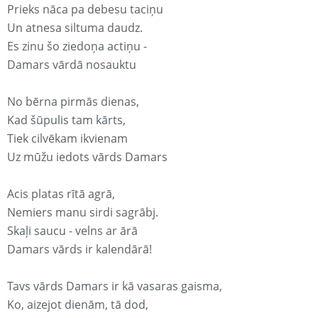
Prieks nāca pa debesu taciņu
Un atnesa siltuma daudz.
Es zinu šo ziedoņa actiņu -
Damars vārdā nosauktu
No bērna pirmās dienas,
Kad šūpulis tam kārts,
Tiek cilvēkam ikvienam
Uz mūžu iedots vārds Damars
Acis platas rītā agrā,
Nemiers manu sirdi sagrābj.
Skaļi saucu - velns ar ārā
Damars vārds ir kalendārā!
Tavs vārds Damars ir kā vasaras gaisma,
Ko, aizejot dienām, tā dod,