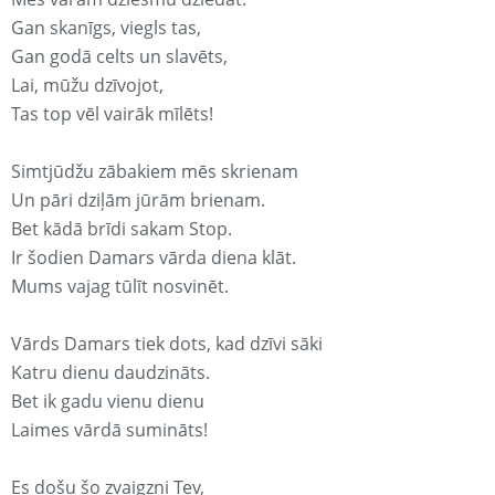
Gan skanīgs, viegls tas,
Gan godā celts un slavēts,
Lai, mūžu dzīvojot,
Tas top vēl vairāk mīlēts!
Simtjūdžu zābakiem mēs skrienam
Un pāri dziļām jūrām brienam.
Bet kādā brīdi sakam Stop.
Ir šodien Damars vārda diena klāt.
Mums vajag tūlīt nosvinēt.
Vārds Damars tiek dots, kad dzīvi sāki
Katru dienu daudzināts.
Bet ik gadu vienu dienu
Laimes vārdā sumināts!
Es došu šo zvaigzni Tev,