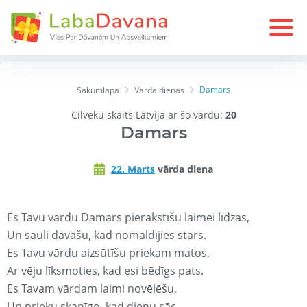
Damars
Sākumlapa
Varda dienas
Cilvēku skaits Latvijā ar šo vārdu:
20
Damars
22. Marts
vārda diena
Es Tavu vārdu Damars pierakstīšu laimei līdzās,
Un sauli dāvāšu, kad nomaldījies stars.
Es Tavu vārdu aizsūtīšu priekam matos,
Ar vēju līksmoties, kad esi bēdīgs pats.
Es Tavam vārdam laimi novēlēšu,
Un prieku skanīgo, kad dienu sāc.