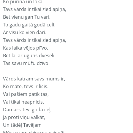
Ko purina un loka.
Tavs vārds ir tikai ziedlapiņa,
Bet vienu gan Tu vari,
To gadu gaitā godā celt
Ar visu ko vien dari.
Tavs vārds ir tikai ziedlapiņa,
Kas laika vējos plīvo,
Bet lai ar uguns dvēseli
Tas savu mūžu dzīvo!
Vārds katram savs mums ir,
Ko māte, tēvs ir licis.
Vai pašiem patīk tas,
Vai tikai neapnicis.
Damars Tevi godā ceļ,
Ja proti viņu valkāt,
Un tādēļ Tavējam
Mēs varam dziesmu dziedāt.