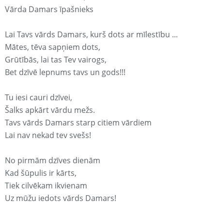
Vārda Damars īpašnieks
Lai Tavs vārds Damars, kurš dots ar mīlestību ...
Mātes, tēva sapņiem dots,
Grūtībās, lai tas Tev vairogs,
Bet dzīvē lepnums tavs un gods!!!
Tu iesi cauri dzīvei,
Šalks apkārt vārdu mežs.
Tavs vārds Damars starp citiem vārdiem
Lai nav nekad tev svešs!
No pirmām dzīves dienām
Kad šūpulis ir kārts,
Tiek cilvēkam ikvienam
Uz mūžu iedots vārds Damars!