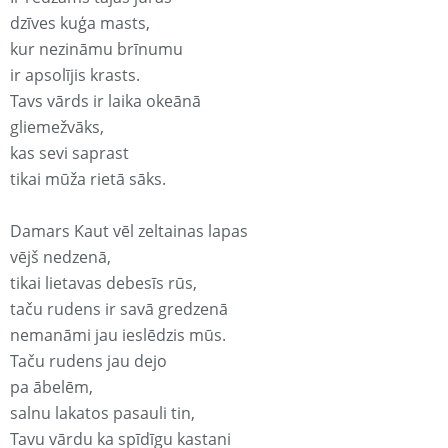
dzīves kuģa masts,
kur nezināmu brīnumu
ir apsolījis krasts.
Tavs vārds ir laika okeānā
gliemežvāks,
kas sevi saprast
tikai mūža rietā sāks.
Damars Kaut vēl zeltainas lapas
vējš nedzenā,
tikai lietavas debesīs rūs,
taču rudens ir savā gredzenā
nemanāmi jau ieslēdzis mūs.
Taču rudens jau dejo
pa ābelēm,
salnu lakatos pasauli tin,
Tavu vārdu ka spīdīgu kastani