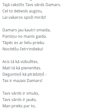
Tajā rakstīts Tavs vārds Damars.
Cel to debesīs augstu,
Lai vakaros spoži mirdz!
Damars jau kautri smaida,
Pantiņu no manis gaida.
Tāpēc es ar lielu prieku
Nocitēšu četrrindieku!
Acis tā kā vizbulītes,
Mati tā kā pienenītes.
Deguntiņš kā pīrādziņš -
Tas ir mazais Damars!
Tavs vārds ir smuks,
Tavs vārds ir jauks,
Man prieks par to,