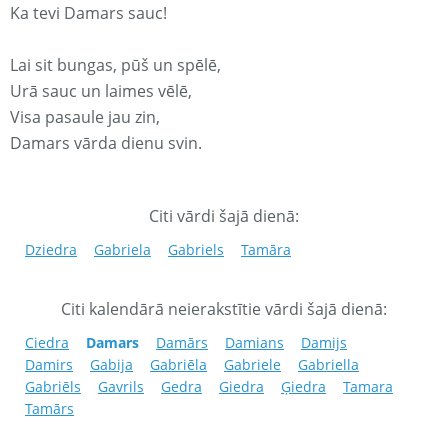
Ka tevi Damars sauc!
Lai sit bungas, pūš un spēlē,
Urā sauc un laimes vēlē,
Visa pasaule jau zin,
Damars vārda dienu svin.
Citi vārdi šajā dienā:
Dziedra
Gabriela
Gabriels
Tamāra
Citi kalendārā neierakstītie vārdi šajā dienā:
Ciedra
Damars
Damārs
Damians
Damijs
Damirs
Gabija
Gabriēla
Gabriele
Gabriella
Gabriēls
Gavrils
Gedra
Giedra
Ģiedra
Tamara
Tamārs