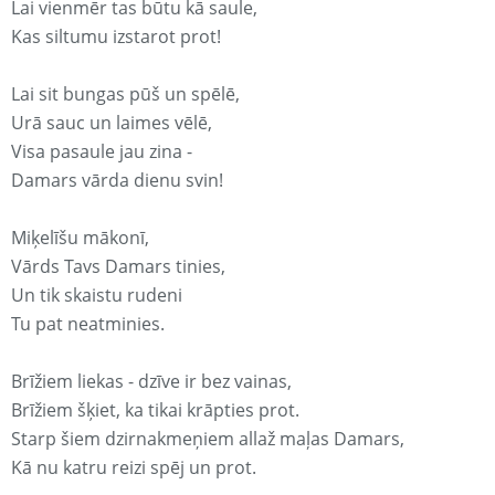
Lai vienmēr tas būtu kā saule,
Kas siltumu izstarot prot!
Lai sit bungas pūš un spēlē,
Urā sauc un laimes vēlē,
Visa pasaule jau zina -
Damars vārda dienu svin!
Miķelīšu mākonī,
Vārds Tavs Damars tinies,
Un tik skaistu rudeni
Tu pat neatminies.
Brīžiem liekas - dzīve ir bez vainas,
Brīžiem šķiet, ka tikai krāpties prot.
Starp šiem dzirnakmeņiem allaž maļas Damars,
Kā nu katru reizi spēj un prot.