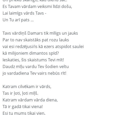
Es Tavam vārdam veiksmi līdzi došu,
Lai laimīgs vārds Tavs -
Un Tu arī pats ...
Tavs vārdiņš Damars tik mīligs un jauks
Par to nav skaistāks pat rozu lauks
vai esi redzējusi/is kā ezers atspidot saulei
kā milijoniem dimantos spīd?
Ieskaties, šis skaistums Tevi mīt!
Daudz mīļu vardu Tev šodien veltu
jo vardadiena Tev vairs nebūs rīt!
Katram cilvēkam ir vārds,
Tas ir ļoti, ļoti mīļš.
Katram vārdam vārda diena,
Tā ir gadā tikai viena!
Esi tu mums tikai vien,