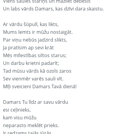
Viens saules stariņš un mazliet debesis
Un labs vārds Damars, kas dzīvi dara skaistu.
Ar vārdu šūpulī, kas likts,
Mums lemts ir mūžu nostaigāt.
Par viņu nebūs jadzird slikts,
Ja pratīsim ap sevi krāt
Mēs mīlestības siltos starus;
Un darbu krietni padarīt;
Tad mūsu vārds kā ozols zaros
Sev vienmēr varēs sauli vīt.
Mīļi sveicieni Damars Tavā dienā!
Damars Tu līdz ar savu vārdu
esi ceļinieks,
kam visu mūžu
neparasto meklēt prieks.
Ir redzams tajās jūrās