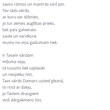
savos ritmos un mantrās viņš pin.
Tev tāds vārds,
ar kuru var dižoties,
jo tur zemes auglības prieks,
bet pats galvenais-
saule un varvīksne
mums no viņa gaišumam tiek.
Ir Tavam vārdam
mīļuma seja,
tā tuvums liek uzplaukt
un nespēku nīst,
Tavs vārds Damars uzzied gleznā,
to rotā ar dzeju,
jo Taviem draugiem
viņš dārgakmens īsts.