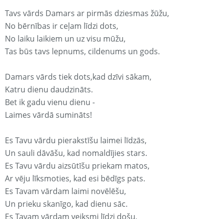
Tavs vārds Damars ar pirmās dziesmas žūžu,
No bērnības ir ceļam līdzi dots,
No laiku laikiem un uz visu mūžu,
Tas būs tavs lepnums, cildenums un gods.
Damars vārds tiek dots,kad dzīvi sākam,
Katru dienu daudzināts.
Bet ik gadu vienu dienu -
Laimes vārdā sumināts!
Es Tavu vārdu pierakstīšu laimei līdzās,
Un sauli dāvāšu, kad nomaldījies stars.
Es Tavu vārdu aizsūtīšu priekam matos,
Ar vēju līksmoties, kad esi bēdīgs pats.
Es Tavam vārdam laimi novēlēšu,
Un prieku skanīgo, kad dienu sāc.
Es Tavam vārdam veiksmi līdzi došu,