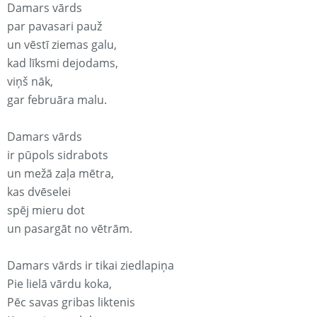
Damars vārds
par pavasari pauž
un vēstī ziemas galu,
kad līksmi dejodams,
viņš nāk,
gar februāra malu.
Damars vārds
ir pūpols sidrabots
un mežā zaļa mētra,
kas dvēselei
spēj mieru dot
un pasargāt no vētrām.
Damars vārds ir tikai ziedlapiņa
Pie lielā vārdu koka,
Pēc savas gribas liktenis