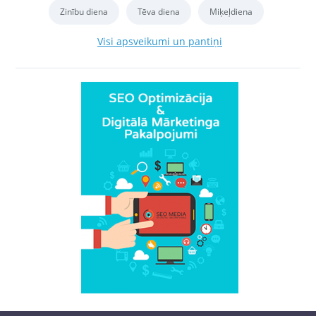
Zinību diena
Tēva diena
Miķeļdiena
Visi apsveikumi un pantiņi