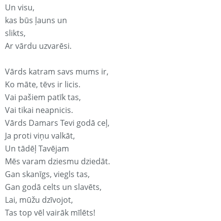
Un visu,
kas būs ļauns un
slikts,
Ar vārdu uzvarēsi.
Vārds katram savs mums ir,
Ko māte, tēvs ir licis.
Vai pašiem patīk tas,
Vai tikai neapnicis.
Vārds Damars Tevi godā ceļ,
Ja proti viņu valkāt,
Un tādēļ Tavējam
Mēs varam dziesmu dziedāt.
Gan skanīgs, viegls tas,
Gan godā celts un slavēts,
Lai, mūžu dzīvojot,
Tas top vēl vairāk mīlēts!