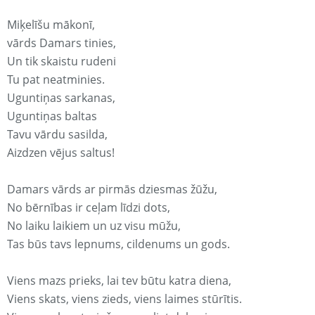
Miķelīšu mākonī,
vārds Damars tinies,
Un tik skaistu rudeni
Tu pat neatminies.
Uguntiņas sarkanas,
Uguntiņas baltas
Tavu vārdu sasilda,
Aizdzen vējus saltus!
Damars vārds ar pirmās dziesmas žūžu,
No bērnības ir ceļam līdzi dots,
No laiku laikiem un uz visu mūžu,
Tas būs tavs lepnums, cildenums un gods.
Viens mazs prieks, lai tev būtu katra diena,
Viens skats, viens zieds, viens laimes stūrītis.