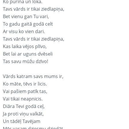
Ko purina un loka.
Tavs vārds ir tikai ziedlapiņa,
Bet vienu gan Tu vari,
To gadu gaitā godā celt
Ar visu ko vien dari.
Tavs vārds ir tikai ziedlapiņa,
Kas laika vējos plīvo,
Bet lai ar uguns dvēseli
Tas savu mūžu dzīvo!
Vārds katram savs mums ir,
Ko māte, tēvs ir licis.
Vai pašiem patīk tas,
Vai tikai neapnicis.
Diāra Tevi godā ceļ,
Ja proti viņu valkāt,
Un tādēļ Tavējam
Mēs varam dziesmu dziedāt.