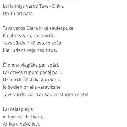
Lai laimīgs vārds Tavs - Diāra
Un Tu arī pats.
Tavs vārds Diāra ir kā saulespuķe,
Kā ābols zarā, kas mirdz.
Tavs vārds ir kā astere koša
Pie rudens vējainās sirds.
Šī diena vieglāka par spāri,
Lai dzīves rūpēm paceļ pāri.
Uz mirkli kļūsti kastaņzieds,
Jo šodien prieka varavīksnē
Tavs vārds Diāra ar saules stariem siets!
Lai ceļaspieķis
ir Tavs vārds Diāra,
Ar kuru dzīvē iesi.