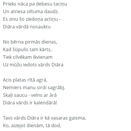
Prieks nāca pa debesu taciņu
Un atnesa siltuma daudz.
Es zinu šo ziedoņa actiņu -
Diāra vārdā nosauktu
No bērna pirmās dienas,
Kad šūpulis tam kārts,
Tiek cilvēkam ikvienam
Uz mūžu iedots vārds Diāra
Acis platas rītā agrā,
Nemiers manu sirdi sagrābj.
Skaļi saucu - velns ar ārā
Diāra vārds ir kalendārā!
Tavs vārds Diāra ir kā vasaras gaisma,
Ko, aizejot dienām, tā dod,