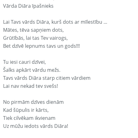
Vārda Diāra īpašnieks
Lai Tavs vārds Diāra, kurš dots ar mīlestību ...
Mātes, tēva sapņiem dots,
Grūtībās, lai tas Tev vairogs,
Bet dzīvē lepnums tavs un gods!!!
Tu iesi cauri dzīvei,
Šalks apkārt vārdu mežs.
Tavs vārds Diāra starp citiem vārdiem
Lai nav nekad tev svešs!
No pirmām dzīves dienām
Kad šūpulis ir kārts,
Tiek cilvēkam ikvienam
Uz mūžu iedots vārds Diāra!