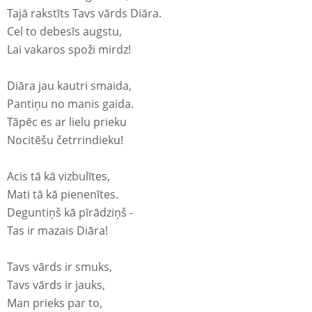
Tajā rakstīts Tavs vārds Diāra.
Cel to debesīs augstu,
Lai vakaros spoži mirdz!
Diāra jau kautri smaida,
Pantiņu no manis gaida.
Tāpēc es ar lielu prieku
Nocitēšu četrrindieku!
Acis tā kā vizbulītes,
Mati tā kā pienenītes.
Deguntiņš kā pīrādziņš -
Tas ir mazais Diāra!
Tavs vārds ir smuks,
Tavs vārds ir jauks,
Man prieks par to,