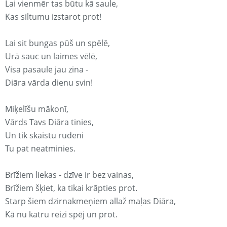
Lai vienmēr tas būtu kā saule,
Kas siltumu izstarot prot!
Lai sit bungas pūš un spēlē,
Urā sauc un laimes vēlē,
Visa pasaule jau zina -
Diāra vārda dienu svin!
Miķelīšu mākonī,
Vārds Tavs Diāra tinies,
Un tik skaistu rudeni
Tu pat neatminies.
Brīžiem liekas - dzīve ir bez vainas,
Brīžiem šķiet, ka tikai krāpties prot.
Starp šiem dzirnakmeņiem allaž maļas Diāra,
Kā nu katru reizi spēj un prot.