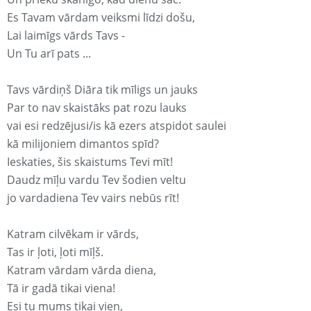
Es Tavam vārdam veiksmi līdzi došu,
Lai laimīgs vārds Tavs -
Un Tu arī pats ...
Tavs vārdiņš Diāra tik mīligs un jauks
Par to nav skaistāks pat rozu lauks
vai esi redzējusi/is kā ezers atspidot saulei
kā milijoniem dimantos spīd?
Ieskaties, šis skaistums Tevi mīt!
Daudz mīļu vardu Tev šodien veltu
jo vardadiena Tev vairs nebūs rīt!
Katram cilvēkam ir vārds,
Tas ir ļoti, ļoti mīļš.
Katram vārdam vārda diena,
Tā ir gadā tikai viena!
Esi tu mums tikai vien,