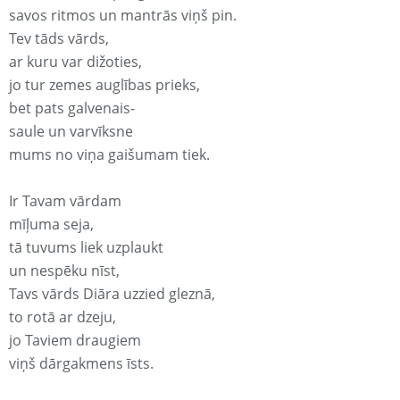
savos ritmos un mantrās viņš pin.
Tev tāds vārds,
ar kuru var dižoties,
jo tur zemes auglības prieks,
bet pats galvenais-
saule un varvīksne
mums no viņa gaišumam tiek.
Ir Tavam vārdam
mīļuma seja,
tā tuvums liek uzplaukt
un nespēku nīst,
Tavs vārds Diāra uzzied gleznā,
to rotā ar dzeju,
jo Taviem draugiem
viņš dārgakmens īsts.