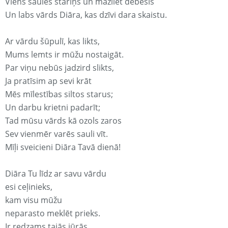
Viens saules stariņš un mazliet debesis
Un labs vārds Diāra, kas dzīvi dara skaistu.
Ar vārdu šūpulī, kas likts,
Mums lemts ir mūžu nostaigāt.
Par viņu nebūs jadzird slikts,
Ja pratīsim ap sevi krāt
Mēs mīlestības siltos starus;
Un darbu krietni padarīt;
Tad mūsu vārds kā ozols zaros
Sev vienmēr varēs sauli vīt.
Mīļi sveicieni Diāra Tavā dienā!
Diāra Tu līdz ar savu vārdu
esi ceļinieks,
kam visu mūžu
neparasto meklēt prieks.
Ir redzams tajās jūrās