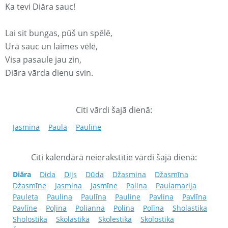
Ka tevi Diāra sauc!
Lai sit bungas, pūš un spēlē,
Urā sauc un laimes vēlē,
Visa pasaule jau zin,
Diāra vārda dienu svin.
Citi vārdi šajā dienā:
Jasmīna
Paula
Paulīne
Citi kalendārā neierakstītie vārdi šajā dienā:
Diāra
Dida
Dijs
Dūda
Džasmina
Džasmīna
Džasmīne
Jasmina
Jasmīne
Paļina
Paulamarija
Pauleta
Paulina
Paulīna
Pauline
Pavlina
Pavlīna
Pavlīne
Poļina
Polianna
Polina
Polīna
Sholastika
Sholostika
Skolastika
Skolestika
Skolostika