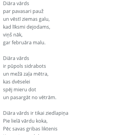
Diāra vārds
par pavasari pauž
un vēstī ziemas galu,
kad līksmi dejodams,
viņš nāk,
gar februāra malu.
Diāra vārds
ir pūpols sidrabots
un mežā zaļa mētra,
kas dvēselei
spēj mieru dot
un pasargāt no vētrām.
Diāra vārds ir tikai ziedlapiņa
Pie lielā vārdu koka,
Pēc savas gribas liktenis