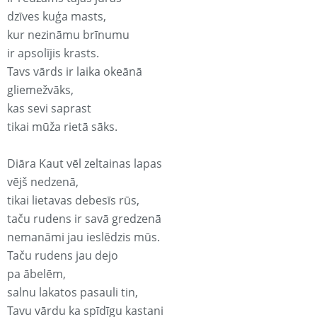
dzīves kuģa masts,
kur nezināmu brīnumu
ir apsolījis krasts.
Tavs vārds ir laika okeānā
gliemežvāks,
kas sevi saprast
tikai mūža rietā sāks.
Diāra Kaut vēl zeltainas lapas
vējš nedzenā,
tikai lietavas debesīs rūs,
taču rudens ir savā gredzenā
nemanāmi jau ieslēdzis mūs.
Taču rudens jau dejo
pa ābelēm,
salnu lakatos pasauli tin,
Tavu vārdu ka spīdīgu kastani