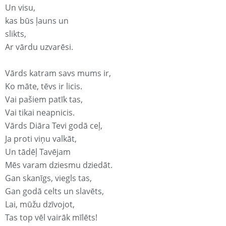
Un visu,
kas būs ļauns un
slikts,
Ar vārdu uzvarēsi.
Vārds katram savs mums ir,
Ko māte, tēvs ir licis.
Vai pašiem patīk tas,
Vai tikai neapnicis.
Vārds Diāra Tevi godā ceļ,
Ja proti viņu valkāt,
Un tādēļ Tavējam
Mēs varam dziesmu dziedāt.
Gan skanīgs, viegls tas,
Gan godā celts un slavēts,
Lai, mūžu dzīvojot,
Tas top vēl vairāk mīlēts!