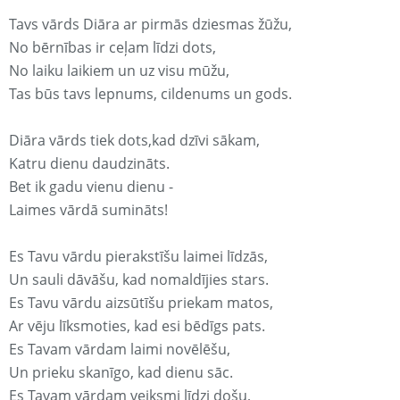
Tavs vārds Diāra ar pirmās dziesmas žūžu,
No bērnības ir ceļam līdzi dots,
No laiku laikiem un uz visu mūžu,
Tas būs tavs lepnums, cildenums un gods.
Diāra vārds tiek dots,kad dzīvi sākam,
Katru dienu daudzināts.
Bet ik gadu vienu dienu -
Laimes vārdā sumināts!
Es Tavu vārdu pierakstīšu laimei līdzās,
Un sauli dāvāšu, kad nomaldījies stars.
Es Tavu vārdu aizsūtīšu priekam matos,
Ar vēju līksmoties, kad esi bēdīgs pats.
Es Tavam vārdam laimi novēlēšu,
Un prieku skanīgo, kad dienu sāc.
Es Tavam vārdam veiksmi līdzi došu,