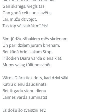
Gan skanīgs, viegls tas,
Gan godā celts un slavēts,
Lai, mūžu dzīvojot,
Tas top vēl vairāk mīlēts!
Simtjūdžu zābakiem mēs skrienam
Un pāri dziļām jūrām brienam.
Bet kādā brīdi sakam Stop.
Ir šodien Diāra vārda diena klāt.
Mums vajag tūlīt nosvinēt.
Vārds Diāra tiek dots, kad dzīvi sāki
Katru dienu daudzināts.
Bet ik gadu vienu dienu
Laimes vārdā sumināts!
Es došu šo zvaigzni Tev,