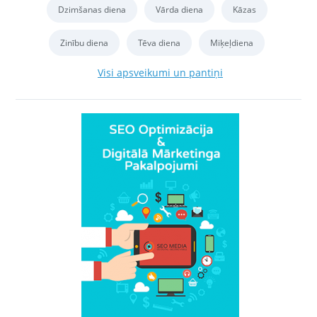
Dzimšanas diena
Vārda diena
Kāzas
Zinību diena
Tēva diena
Miķeļdiena
Visi apsveikumi un pantiņi