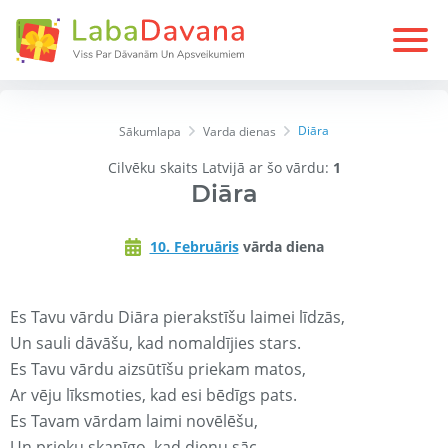
Diāra
Sākumlapa
Varda dienas
Cilvēku skaits Latvijā ar šo vārdu:
1
Diāra
10. Februāris
vārda diena
Es Tavu vārdu Diāra pierakstīšu laimei līdzās,
Un sauli dāvāšu, kad nomaldījies stars.
Es Tavu vārdu aizsūtīšu priekam matos,
Ar vēju līksmoties, kad esi bēdīgs pats.
Es Tavam vārdam laimi novēlēšu,
Un prieku skanīgo, kad dienu sāc.