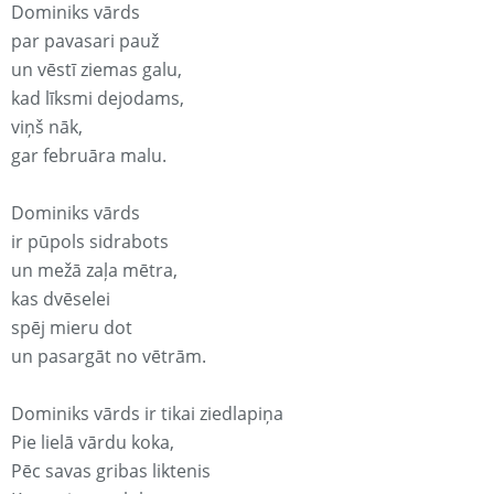
Dominiks vārds
par pavasari pauž
un vēstī ziemas galu,
kad līksmi dejodams,
viņš nāk,
gar februāra malu.
Dominiks vārds
ir pūpols sidrabots
un mežā zaļa mētra,
kas dvēselei
spēj mieru dot
un pasargāt no vētrām.
Dominiks vārds ir tikai ziedlapiņa
Pie lielā vārdu koka,
Pēc savas gribas liktenis