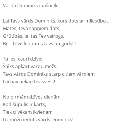
Vārda Dominiks īpašnieks
Lai Tavs vārds Dominiks, kurš dots ar mīlestību ...
Mātes, tēva sapņiem dots,
Grūtībās, lai tas Tev vairogs,
Bet dzīvē lepnums tavs un gods!!!
Tu iesi cauri dzīvei,
Šalks apkārt vārdu mežs.
Tavs vārds Dominiks starp citiem vārdiem
Lai nav nekad tev svešs!
No pirmām dzīves dienām
Kad šūpulis ir kārts,
Tiek cilvēkam ikvienam
Uz mūžu iedots vārds Dominiks!