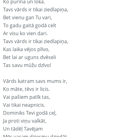
Ko purina un loka.
Tavs vārds ir tikai ziedlapiņa,
Bet vienu gan Tu vari,
To gadu gaitā godā celt
Ar visu ko vien dari.
Tavs vārds ir tikai ziedlapiņa,
Kas laika vējos plīvo,
Bet lai ar uguns dvēseli
Tas savu mūžu dzīvo!
Vārds katram savs mums ir,
Ko māte, tēvs ir licis.
Vai pašiem patīk tas,
Vai tikai neapnicis.
Dominiks Tevi godā ceļ,
Ja proti viņu valkāt,
Un tādēļ Tavējam
Mēs varam dziesmu dziedāt.