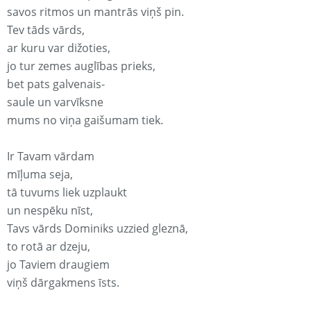
savos ritmos un mantrās viņš pin.
Tev tāds vārds,
ar kuru var dižoties,
jo tur zemes auglības prieks,
bet pats galvenais-
saule un varvīksne
mums no viņa gaišumam tiek.
Ir Tavam vārdam
mīļuma seja,
tā tuvums liek uzplaukt
un nespēku nīst,
Tavs vārds Dominiks uzzied gleznā,
to rotā ar dzeju,
jo Taviem draugiem
viņš dārgakmens īsts.