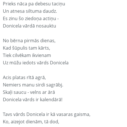
Prieks nāca pa debesu taciņu
Un atnesa siltuma daudz.
Es zinu šo ziedoņa actiņu -
Donicela vārdā nosauktu
No bērna pirmās dienas,
Kad šūpulis tam kārts,
Tiek cilvēkam ikvienam
Uz mūžu iedots vārds Donicela
Acis platas rītā agrā,
Nemiers manu sirdi sagrābj.
Skaļi saucu - velns ar ārā
Donicela vārds ir kalendārā!
Tavs vārds Donicela ir kā vasaras gaisma,
Ko, aizejot dienām, tā dod,