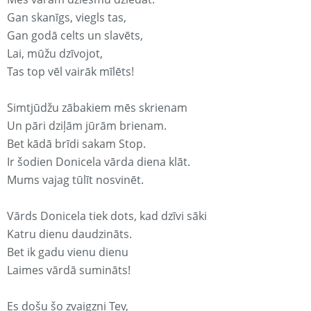
Gan skanīgs, viegls tas,
Gan godā celts un slavēts,
Lai, mūžu dzīvojot,
Tas top vēl vairāk mīlēts!
Simtjūdžu zābakiem mēs skrienam
Un pāri dziļām jūrām brienam.
Bet kādā brīdi sakam Stop.
Ir šodien Donicela vārda diena klāt.
Mums vajag tūlīt nosvinēt.
Vārds Donicela tiek dots, kad dzīvi sāki
Katru dienu daudzināts.
Bet ik gadu vienu dienu
Laimes vārdā sumināts!
Es došu šo zvaigzni Tev,