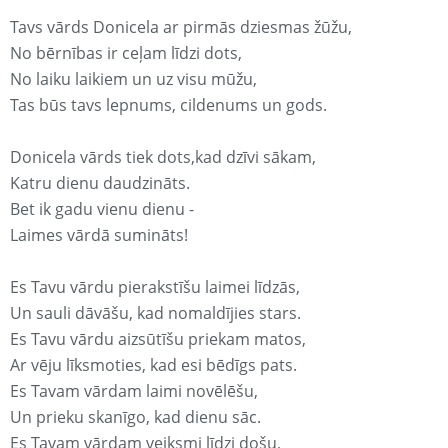
Tavs vārds Donicela ar pirmās dziesmas žūžu,
No bērnības ir ceļam līdzi dots,
No laiku laikiem un uz visu mūžu,
Tas būs tavs lepnums, cildenums un gods.
Donicela vārds tiek dots,kad dzīvi sākam,
Katru dienu daudzināts.
Bet ik gadu vienu dienu -
Laimes vārdā sumināts!
Es Tavu vārdu pierakstīšu laimei līdzās,
Un sauli dāvāšu, kad nomaldījies stars.
Es Tavu vārdu aizsūtīšu priekam matos,
Ar vēju līksmoties, kad esi bēdīgs pats.
Es Tavam vārdam laimi novēlēšu,
Un prieku skanīgo, kad dienu sāc.
Es Tavam vārdam veiksmi līdzi došu,