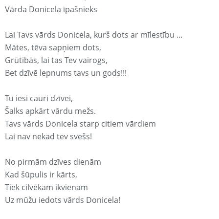
Vārda Donicela īpašnieks
Lai Tavs vārds Donicela, kurš dots ar mīlestību ...
Mātes, tēva sapņiem dots,
Grūtībās, lai tas Tev vairogs,
Bet dzīvē lepnums tavs un gods!!!
Tu iesi cauri dzīvei,
Šalks apkārt vārdu mežs.
Tavs vārds Donicela starp citiem vārdiem
Lai nav nekad tev svešs!
No pirmām dzīves dienām
Kad šūpulis ir kārts,
Tiek cilvēkam ikvienam
Uz mūžu iedots vārds Donicela!