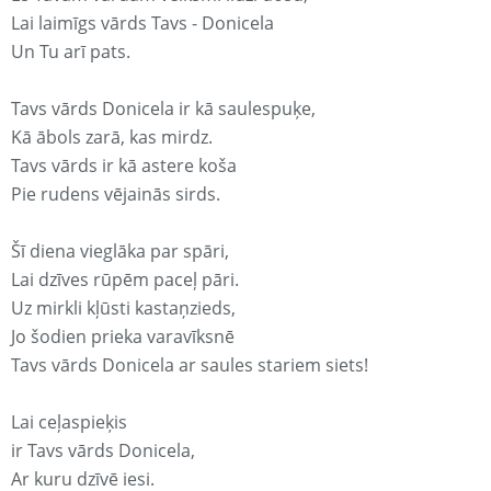
Lai laimīgs vārds Tavs - Donicela
Un Tu arī pats.
Tavs vārds Donicela ir kā saulespuķe,
Kā ābols zarā, kas mirdz.
Tavs vārds ir kā astere koša
Pie rudens vējainās sirds.
Šī diena vieglāka par spāri,
Lai dzīves rūpēm paceļ pāri.
Uz mirkli kļūsti kastaņzieds,
Jo šodien prieka varavīksnē
Tavs vārds Donicela ar saules stariem siets!
Lai ceļaspieķis
ir Tavs vārds Donicela,
Ar kuru dzīvē iesi.