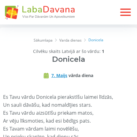
Donicela
Sākumlapa
Varda dienas
Cilvēku skaits Latvijā ar šo vārdu:
1
Donicela
7. Maijs
vārda diena
Es Tavu vārdu Donicela pierakstīšu laimei līdzās,
Un sauli dāvāšu, kad nomaldījies stars.
Es Tavu vārdu aizsūtīšu priekam matos,
Ar vēju līksmoties, kad esi bēdīgs pats.
Es Tavam vārdam laimi novēlēšu,
Un prieku skanīgo, kad dienu sāc.