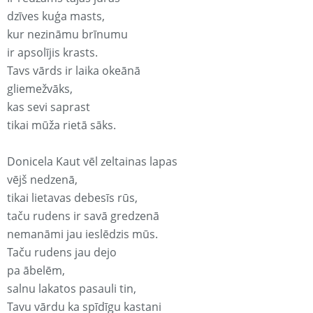
dzīves kuģa masts,
kur nezināmu brīnumu
ir apsolījis krasts.
Tavs vārds ir laika okeānā
gliemežvāks,
kas sevi saprast
tikai mūža rietā sāks.
Donicela Kaut vēl zeltainas lapas
vējš nedzenā,
tikai lietavas debesīs rūs,
taču rudens ir savā gredzenā
nemanāmi jau ieslēdzis mūs.
Taču rudens jau dejo
pa ābelēm,
salnu lakatos pasauli tin,
Tavu vārdu ka spīdīgu kastani