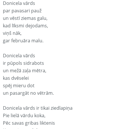
Donicela vārds
par pavasari pauž
un vēstī ziemas galu,
kad līksmi dejodams,
viņš nāk,
gar februāra malu.
Donicela vārds
ir pūpols sidrabots
un mežā zaļa mētra,
kas dvēselei
spēj mieru dot
un pasargāt no vētrām.
Donicela vārds ir tikai ziedlapiņa
Pie lielā vārdu koka,
Pēc savas gribas liktenis