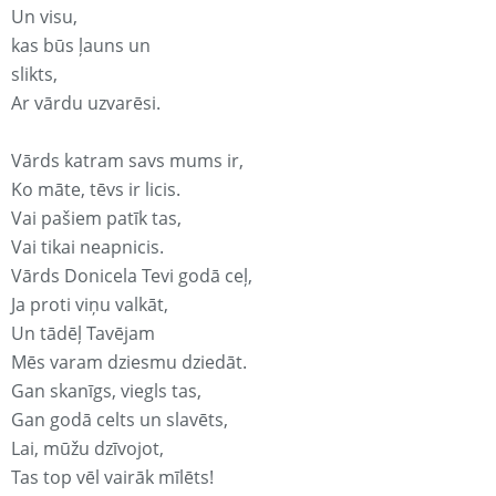
Un visu,
kas būs ļauns un
slikts,
Ar vārdu uzvarēsi.
Vārds katram savs mums ir,
Ko māte, tēvs ir licis.
Vai pašiem patīk tas,
Vai tikai neapnicis.
Vārds Donicela Tevi godā ceļ,
Ja proti viņu valkāt,
Un tādēļ Tavējam
Mēs varam dziesmu dziedāt.
Gan skanīgs, viegls tas,
Gan godā celts un slavēts,
Lai, mūžu dzīvojot,
Tas top vēl vairāk mīlēts!