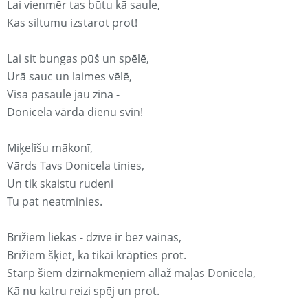
Lai vienmēr tas būtu kā saule,
Kas siltumu izstarot prot!
Lai sit bungas pūš un spēlē,
Urā sauc un laimes vēlē,
Visa pasaule jau zina -
Donicela vārda dienu svin!
Miķelīšu mākonī,
Vārds Tavs Donicela tinies,
Un tik skaistu rudeni
Tu pat neatminies.
Brīžiem liekas - dzīve ir bez vainas,
Brīžiem šķiet, ka tikai krāpties prot.
Starp šiem dzirnakmeņiem allaž maļas Donicela,
Kā nu katru reizi spēj un prot.