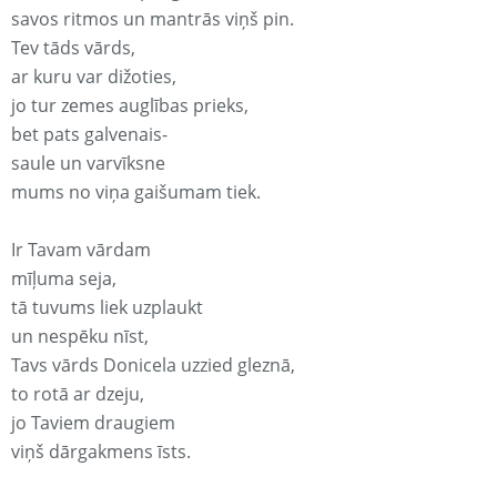
savos ritmos un mantrās viņš pin.
Tev tāds vārds,
ar kuru var dižoties,
jo tur zemes auglības prieks,
bet pats galvenais-
saule un varvīksne
mums no viņa gaišumam tiek.
Ir Tavam vārdam
mīļuma seja,
tā tuvums liek uzplaukt
un nespēku nīst,
Tavs vārds Donicela uzzied gleznā,
to rotā ar dzeju,
jo Taviem draugiem
viņš dārgakmens īsts.