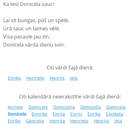
Ka tevi Donicela sauc!
Lai sit bungas, pūš un spēlē,
Urā sauc un laimes vēlē,
Visa pasaule jau zin,
Donicela vārda dienu svin.
Citi vārdi šajā dienā:
Enriko
Henriete
Henrijs
Jete
Citi kalendārā neierakstītie vārdi šajā dienā:
Anriete
Domicele
Domicelija
Domicella
Domicela
Donicela
Ennrike
Enrija
Enrijs
Enrika
Enriketa
Enriks
Genrieta
Henrita
Henrieta
Henrija
Jeta