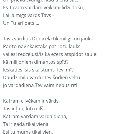
Es Tavam vārdam veiksmi līdzi došu,
Lai laimīgs vārds Tavs -
Un Tu arī pats ...
Tavs vārdiņš Donicela tik mīligs un jauks
Par to nav skaistāks pat rozu lauks
vai esi redzējusi/is kā ezers atspidot saulei
kā milijoniem dimantos spīd?
Ieskaties, šis skaistums Tevi mīt!
Daudz mīļu vardu Tev šodien veltu
jo vardadiena Tev vairs nebūs rīt!
Katram cilvēkam ir vārds,
Tas ir ļoti, ļoti mīļš.
Katram vārdam vārda diena,
Tā ir gadā tikai viena!
Esi tu mums tikai vien,