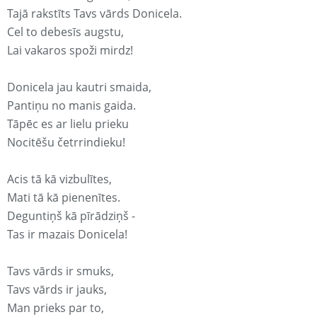
Tajā rakstīts Tavs vārds Donicela.
Cel to debesīs augstu,
Lai vakaros spoži mirdz!
Donicela jau kautri smaida,
Pantiņu no manis gaida.
Tāpēc es ar lielu prieku
Nocitēšu četrrindieku!
Acis tā kā vizbulītes,
Mati tā kā pienenītes.
Deguntiņš kā pīrādziņš -
Tas ir mazais Donicela!
Tavs vārds ir smuks,
Tavs vārds ir jauks,
Man prieks par to,