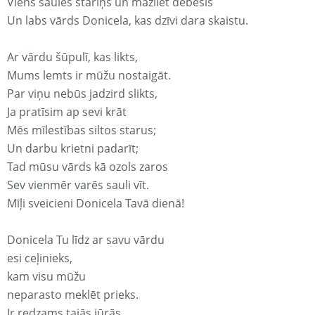
Viens saules stariņš un mazliet debesis
Un labs vārds Donicela, kas dzīvi dara skaistu.
Ar vārdu šūpulī, kas likts,
Mums lemts ir mūžu nostaigāt.
Par viņu nebūs jadzird slikts,
Ja pratīsim ap sevi krāt
Mēs mīlestības siltos starus;
Un darbu krietni padarīt;
Tad mūsu vārds kā ozols zaros
Sev vienmēr varēs sauli vīt.
Mīļi sveicieni Donicela Tavā dienā!
Donicela Tu līdz ar savu vārdu
esi ceļinieks,
kam visu mūžu
neparasto meklēt prieks.
Ir redzams tajās jūrās