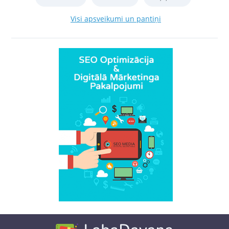
Visi apsveikumi un pantiņi