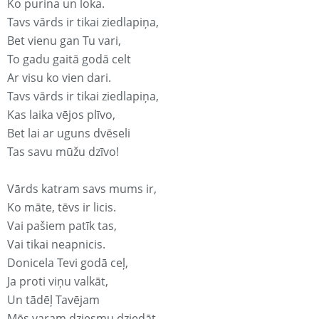
Ko purina un loka.
Tavs vārds ir tikai ziedlapiņa,
Bet vienu gan Tu vari,
To gadu gaitā godā celt
Ar visu ko vien dari.
Tavs vārds ir tikai ziedlapiņa,
Kas laika vējos plīvo,
Bet lai ar uguns dvēseli
Tas savu mūžu dzīvo!
Vārds katram savs mums ir,
Ko māte, tēvs ir licis.
Vai pašiem patīk tas,
Vai tikai neapnicis.
Donicela Tevi godā ceļ,
Ja proti viņu valkāt,
Un tādēļ Tavējam
Mēs varam dziesmu dziedāt.