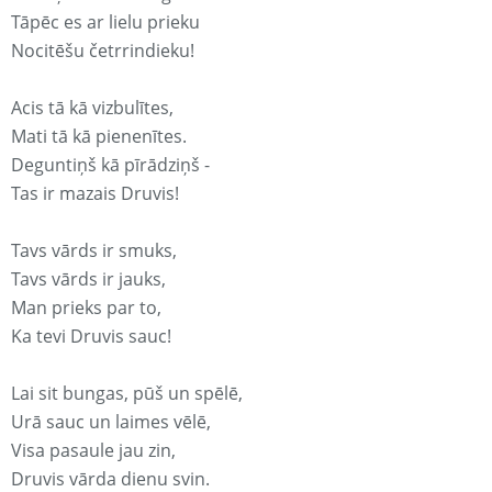
Tāpēc es ar lielu prieku
Nocitēšu četrrindieku!
Acis tā kā vizbulītes,
Mati tā kā pienenītes.
Deguntiņš kā pīrādziņš -
Tas ir mazais Druvis!
Tavs vārds ir smuks,
Tavs vārds ir jauks,
Man prieks par to,
Ka tevi Druvis sauc!
Lai sit bungas, pūš un spēlē,
Urā sauc un laimes vēlē,
Visa pasaule jau zin,
Druvis vārda dienu svin.