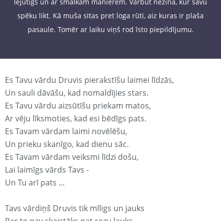
Iejūtīgs un ar smalkām manierēm. Varbūt nezina, kur savu
spēku likt. Kā muša sitas pret loga rūti, aiz kuras ir plaša
pasaule. Tomēr ar laiku viņš rod īsto piepildījumu.
Es Tavu vārdu Druvis pierakstīšu laimei līdzās,
Un sauli dāvāšu, kad nomaldījies stars.
Es Tavu vārdu aizsūtīšu priekam matos,
Ar vēju līksmoties, kad esi bēdīgs pats.
Es Tavam vārdam laimi novēlēšu,
Un prieku skanīgo, kad dienu sāc.
Es Tavam vārdam veiksmi līdzi došu,
Lai laimīgs vārds Tavs -
Un Tu arī pats ...
Tavs vārdiņš Druvis tik mīligs un jauks