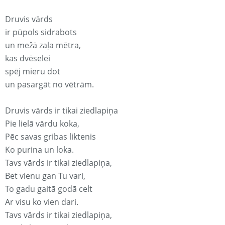
Druvis vārds
ir pūpols sidrabots
un mežā zaļa mētra,
kas dvēselei
spēj mieru dot
un pasargāt no vētrām.
Druvis vārds ir tikai ziedlapiņa
Pie lielā vārdu koka,
Pēc savas gribas liktenis
Ko purina un loka.
Tavs vārds ir tikai ziedlapiņa,
Bet vienu gan Tu vari,
To gadu gaitā godā celt
Ar visu ko vien dari.
Tavs vārds ir tikai ziedlapiņa,