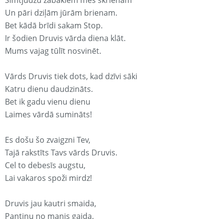
Simtjūdžu zābakiem mēs skrienam
Un pāri dziļām jūrām brienam.
Bet kādā brīdi sakam Stop.
Ir šodien Druvis vārda diena klāt.
Mums vajag tūlīt nosvinēt.
Vārds Druvis tiek dots, kad dzīvi sāki
Katru dienu daudzināts.
Bet ik gadu vienu dienu
Laimes vārdā sumināts!
Es došu šo zvaigzni Tev,
Tajā rakstīts Tavs vārds Druvis.
Cel to debesīs augstu,
Lai vakaros spoži mirdz!
Druvis jau kautri smaida,
Pantiņu no manis gaida.