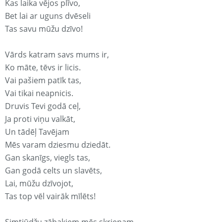
Kas laika vējos plīvo,
Bet lai ar uguns dvēseli
Tas savu mūžu dzīvo!
Vārds katram savs mums ir,
Ko māte, tēvs ir licis.
Vai pašiem patīk tas,
Vai tikai neapnicis.
Druvis Tevi godā ceļ,
Ja proti viņu valkāt,
Un tādēļ Tavējam
Mēs varam dziesmu dziedāt.
Gan skanīgs, viegls tas,
Gan godā celts un slavēts,
Lai, mūžu dzīvojot,
Tas top vēl vairāk mīlēts!