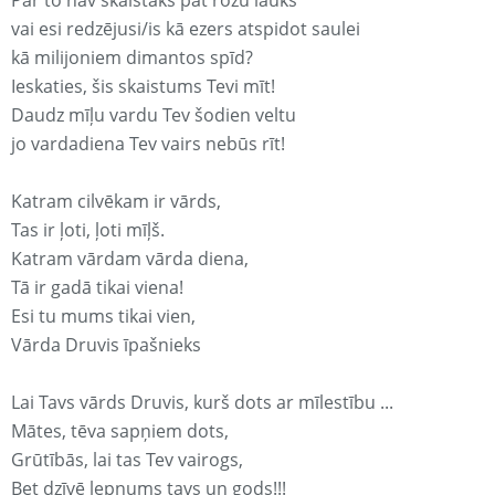
Par to nav skaistāks pat rozu lauks
vai esi redzējusi/is kā ezers atspidot saulei
kā milijoniem dimantos spīd?
Ieskaties, šis skaistums Tevi mīt!
Daudz mīļu vardu Tev šodien veltu
jo vardadiena Tev vairs nebūs rīt!
Katram cilvēkam ir vārds,
Tas ir ļoti, ļoti mīļš.
Katram vārdam vārda diena,
Tā ir gadā tikai viena!
Esi tu mums tikai vien,
Vārda Druvis īpašnieks
Lai Tavs vārds Druvis, kurš dots ar mīlestību ...
Mātes, tēva sapņiem dots,
Grūtībās, lai tas Tev vairogs,
Bet dzīvē lepnums tavs un gods!!!