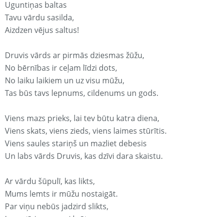
Uguntiņas baltas
Tavu vārdu sasilda,
Aizdzen vējus saltus!
Druvis vārds ar pirmās dziesmas žūžu,
No bērnības ir ceļam līdzi dots,
No laiku laikiem un uz visu mūžu,
Tas būs tavs lepnums, cildenums un gods.
Viens mazs prieks, lai tev būtu katra diena,
Viens skats, viens zieds, viens laimes stūrītis.
Viens saules stariņš un mazliet debesis
Un labs vārds Druvis, kas dzīvi dara skaistu.
Ar vārdu šūpulī, kas likts,
Mums lemts ir mūžu nostaigāt.
Par viņu nebūs jadzird slikts,