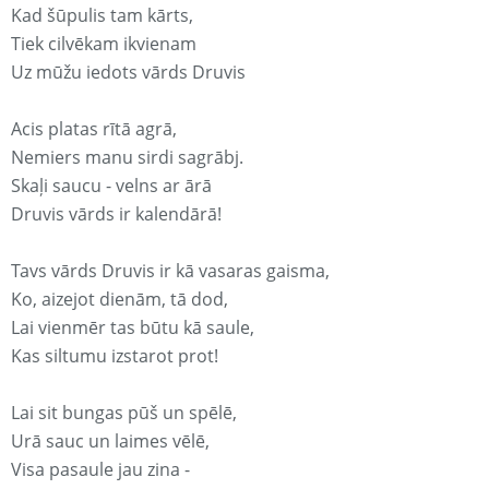
Kad šūpulis tam kārts,
Tiek cilvēkam ikvienam
Uz mūžu iedots vārds Druvis
Acis platas rītā agrā,
Nemiers manu sirdi sagrābj.
Skaļi saucu - velns ar ārā
Druvis vārds ir kalendārā!
Tavs vārds Druvis ir kā vasaras gaisma,
Ko, aizejot dienām, tā dod,
Lai vienmēr tas būtu kā saule,
Kas siltumu izstarot prot!
Lai sit bungas pūš un spēlē,
Urā sauc un laimes vēlē,
Visa pasaule jau zina -