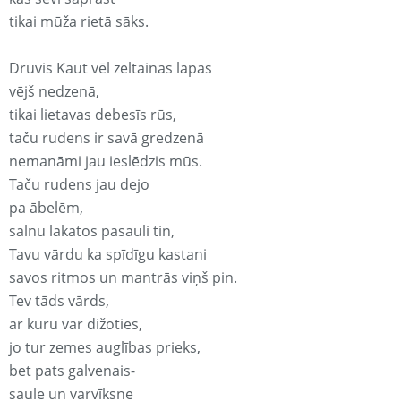
tikai mūža rietā sāks.
Druvis Kaut vēl zeltainas lapas
vējš nedzenā,
tikai lietavas debesīs rūs,
taču rudens ir savā gredzenā
nemanāmi jau ieslēdzis mūs.
Taču rudens jau dejo
pa ābelēm,
salnu lakatos pasauli tin,
Tavu vārdu ka spīdīgu kastani
savos ritmos un mantrās viņš pin.
Tev tāds vārds,
ar kuru var dižoties,
jo tur zemes auglības prieks,
bet pats galvenais-
saule un varvīksne