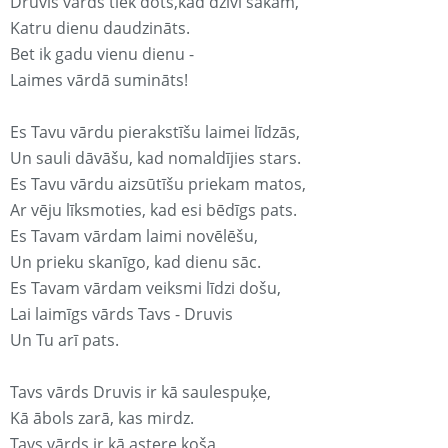
Druvis vārds tiek dots,kad dzīvi sākam,
Katru dienu daudzināts.
Bet ik gadu vienu dienu -
Laimes vārdā sumināts!
Es Tavu vārdu pierakstīšu laimei līdzās,
Un sauli dāvāšu, kad nomaldījies stars.
Es Tavu vārdu aizsūtīšu priekam matos,
Ar vēju līksmoties, kad esi bēdīgs pats.
Es Tavam vārdam laimi novēlēšu,
Un prieku skanīgo, kad dienu sāc.
Es Tavam vārdam veiksmi līdzi došu,
Lai laimīgs vārds Tavs - Druvis
Un Tu arī pats.
Tavs vārds Druvis ir kā saulespuķe,
Kā ābols zarā, kas mirdz.
Tavs vārds ir kā astere koša