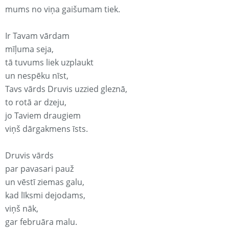
mums no viņa gaišumam tiek.
Ir Tavam vārdam
mīļuma seja,
tā tuvums liek uzplaukt
un nespēku nīst,
Tavs vārds Druvis uzzied gleznā,
to rotā ar dzeju,
jo Taviem draugiem
viņš dārgakmens īsts.
Druvis vārds
par pavasari pauž
un vēstī ziemas galu,
kad līksmi dejodams,
viņš nāk,
gar februāra malu.