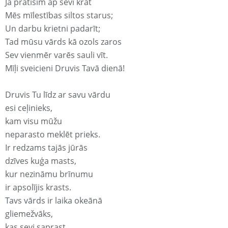
Ja pratīsim ap sevi krāt
Mēs mīlestības siltos starus;
Un darbu krietni padarīt;
Tad mūsu vārds kā ozols zaros
Sev vienmēr varēs sauli vīt.
Mīļi sveicieni Druvis Tavā dienā!
Druvis Tu līdz ar savu vārdu
esi ceļinieks,
kam visu mūžu
neparasto meklēt prieks.
Ir redzams tajās jūrās
dzīves kuģa masts,
kur nezināmu brīnumu
ir apsolījis krasts.
Tavs vārds ir laika okeānā
gliemežvāks,
kas sevi saprast