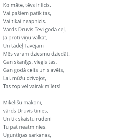
Ko māte, tēvs ir licis.
Vai pašiem patīk tas,
Vai tikai neapnicis.
Vārds Druvis Tevi godā ceļ,
Ja proti viņu valkāt,
Un tādēļ Tavējam
Mēs varam dziesmu dziedāt.
Gan skanīgs, viegls tas,
Gan godā celts un slavēts,
Lai, mūžu dzīvojot,
Tas top vēl vairāk mīlēts!
Miķelīšu mākonī,
vārds Druvis tinies,
Un tik skaistu rudeni
Tu pat neatminies.
Uguntiņas sarkanas,