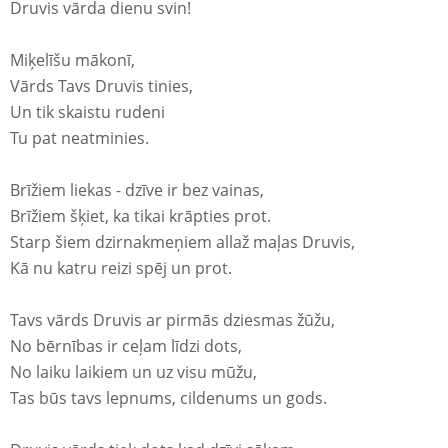
Druvis vārda dienu svin!
Miķelīšu mākonī,
Vārds Tavs Druvis tinies,
Un tik skaistu rudeni
Tu pat neatminies.
Brīžiem liekas - dzīve ir bez vainas,
Brīžiem šķiet, ka tikai krāpties prot.
Starp šiem dzirnakmeņiem allaž maļas Druvis,
Kā nu katru reizi spēj un prot.
Tavs vārds Druvis ar pirmās dziesmas žūžu,
No bērnības ir ceļam līdzi dots,
No laiku laikiem un uz visu mūžu,
Tas būs tavs lepnums, cildenums un gods.