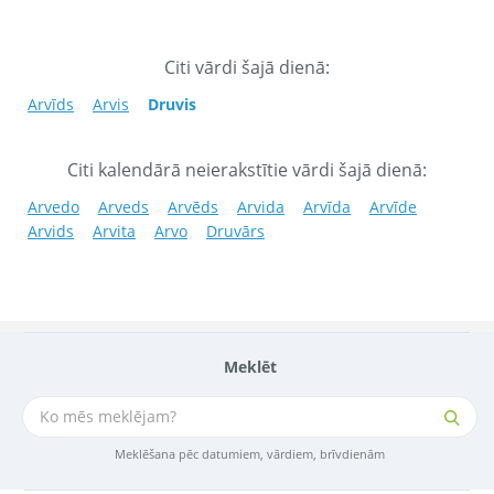
Citi vārdi šajā dienā:
Arvīds
Arvis
Druvis
Citi kalendārā neierakstītie vārdi šajā dienā:
Arvedo
Arveds
Arvēds
Arvida
Arvīda
Arvīde
Arvids
Arvita
Arvo
Druvārs
Meklēt
Meklēšana pēc datumiem, vārdiem, brīvdienām