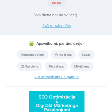
08.08
Šajā dienā nav ko svinēt :)
Svētku kalendārs
Apsveikumi, pantiņi, dzejoļi
Dzimšanas diena
Vārda diena
Kāzas
Zinību diena
Tēva diena
Miķeļdiena
Visi apsveikumi un pantiņi