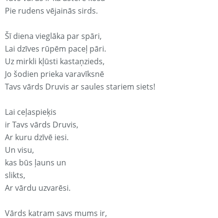
Pie rudens vējainās sirds.
Šī diena vieglāka par spāri,
Lai dzīves rūpēm paceļ pāri.
Uz mirkli kļūsti kastaņzieds,
Jo šodien prieka varavīksnē
Tavs vārds Druvis ar saules stariem siets!
Lai ceļaspieķis
ir Tavs vārds Druvis,
Ar kuru dzīvē iesi.
Un visu,
kas būs ļauns un
slikts,
Ar vārdu uzvarēsi.
Vārds katram savs mums ir,