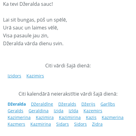
Ka tevi Džeralda sauc!
Lai sit bungas, pūš un spēlē,
Urā sauc un laimes vēlē,
Visa pasaule jau zin,
Džeralda vārda dienu svin.
Citi vārdi šajā dienā:
Izidors
Kazimirs
Citi kalendārā neierakstītie vārdi šajā dienā:
Džeralda
Džeraldīne
Džeralds
Džerijs
Garlībs
Geralds
Geraldina
Izida
Izīda
Kazemirs
Kazimerina
Kazimira
Kazimirina
Kazis
Kazmerina
Kazmers
Kazmirina
Sidars
Sidors
Zidra