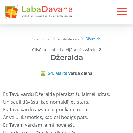
Džeralda
Sākumlapa
Varda dienas
Cilvēku skaits Latvijā ar šo vārdu:
2
Džeralda
24. Marts
vārda diena
Es Tavu vārdu Džeralda pierakstīšu laimei līdzās,
Un sauli dāvāšu, kad nomaldījies stars.
Es Tavu vārdu aizsūtīšu priekam matos,
Ar vēju līksmoties, kad esi bēdīgs pats.
Es Tavam vārdam laimi novēlēšu,
Un prieku skanīgo, kad dienu sāc.