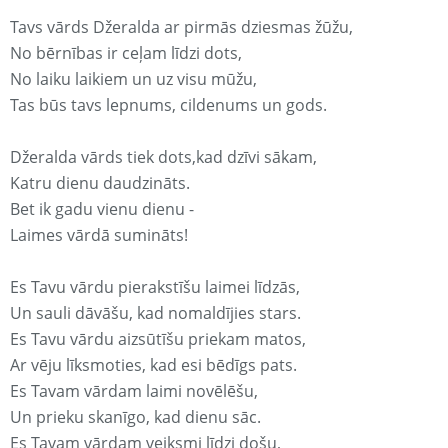
Tavs vārds Džeralda ar pirmās dziesmas žūžu,
No bērnības ir ceļam līdzi dots,
No laiku laikiem un uz visu mūžu,
Tas būs tavs lepnums, cildenums un gods.
Džeralda vārds tiek dots,kad dzīvi sākam,
Katru dienu daudzināts.
Bet ik gadu vienu dienu -
Laimes vārdā sumināts!
Es Tavu vārdu pierakstīšu laimei līdzās,
Un sauli dāvāšu, kad nomaldījies stars.
Es Tavu vārdu aizsūtīšu priekam matos,
Ar vēju līksmoties, kad esi bēdīgs pats.
Es Tavam vārdam laimi novēlēšu,
Un prieku skanīgo, kad dienu sāc.
Es Tavam vārdam veiksmi līdzi došu,