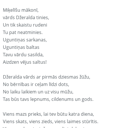
Miķelīšu mākonī,
vārds Džeralda tinies,
Un tik skaistu rudeni
Tu pat neatminies.
Uguntiņas sarkanas,
Uguntiņas baltas
Tavu vārdu sasilda,
Aizdzen vējus saltus!
Džeralda vārds ar pirmās dziesmas žūžu,
No bērnības ir ceļam līdzi dots,
No laiku laikiem un uz visu mūžu,
Tas būs tavs lepnums, cildenums un gods.
Viens mazs prieks, lai tev būtu katra diena,
Viens skats, viens zieds, viens laimes stūrītis.