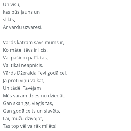
Un visu,
kas būs ļauns un
slikts,
Ar vārdu uzvarēsi.
Vārds katram savs mums ir,
Ko māte, tēvs ir licis.
Vai pašiem patīk tas,
Vai tikai neapnicis.
Vārds Džeralda Tevi godā ceļ,
Ja proti viņu valkāt,
Un tādēļ Tavējam
Mēs varam dziesmu dziedāt.
Gan skanīgs, viegls tas,
Gan godā celts un slavēts,
Lai, mūžu dzīvojot,
Tas top vēl vairāk mīlēts!