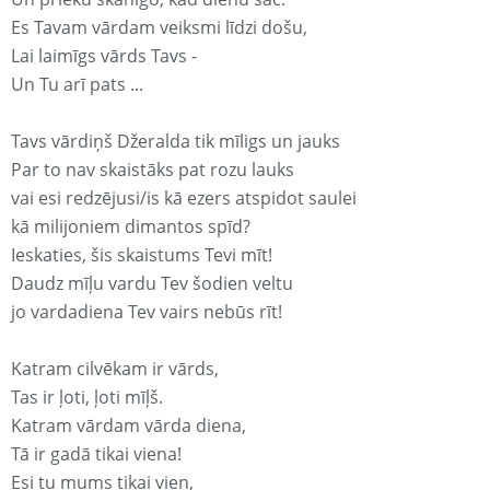
Es Tavam vārdam veiksmi līdzi došu,
Lai laimīgs vārds Tavs -
Un Tu arī pats ...
Tavs vārdiņš Džeralda tik mīligs un jauks
Par to nav skaistāks pat rozu lauks
vai esi redzējusi/is kā ezers atspidot saulei
kā milijoniem dimantos spīd?
Ieskaties, šis skaistums Tevi mīt!
Daudz mīļu vardu Tev šodien veltu
jo vardadiena Tev vairs nebūs rīt!
Katram cilvēkam ir vārds,
Tas ir ļoti, ļoti mīļš.
Katram vārdam vārda diena,
Tā ir gadā tikai viena!
Esi tu mums tikai vien,