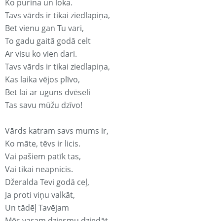
Ko purina un loka.
Tavs vārds ir tikai ziedlapiņa,
Bet vienu gan Tu vari,
To gadu gaitā godā celt
Ar visu ko vien dari.
Tavs vārds ir tikai ziedlapiņa,
Kas laika vējos plīvo,
Bet lai ar uguns dvēseli
Tas savu mūžu dzīvo!
Vārds katram savs mums ir,
Ko māte, tēvs ir licis.
Vai pašiem patīk tas,
Vai tikai neapnicis.
Džeralda Tevi godā ceļ,
Ja proti viņu valkāt,
Un tādēļ Tavējam
Mēs varam dziesmu dziedāt.