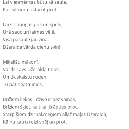
Lai vienmēr tas būtu kā saule,
Kas siltumu izstarot prot!
Lai sit bungas pūš un spēlē,
Urā sauc un laimes vēlē,
Visa pasaule jau zina -
Džeralda vārda dienu svin!
Miķelīšu mākonī,
Vārds Tavs Džeralda tinies,
Un tik skaistu rudeni
Tu pat neatminies.
Brīžiem liekas - dzīve ir bez vainas,
Brīžiem šķiet, ka tikai krāpties prot.
Starp šiem dzirnakmeņiem allaž maļas Džeralda,
Kā nu katru reizi spēj un prot.