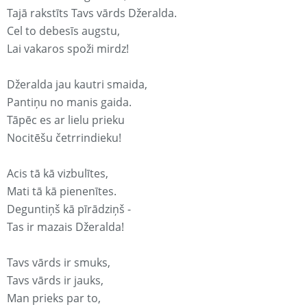
Tajā rakstīts Tavs vārds Džeralda.
Cel to debesīs augstu,
Lai vakaros spoži mirdz!
Džeralda jau kautri smaida,
Pantiņu no manis gaida.
Tāpēc es ar lielu prieku
Nocitēšu četrrindieku!
Acis tā kā vizbulītes,
Mati tā kā pienenītes.
Deguntiņš kā pīrādziņš -
Tas ir mazais Džeralda!
Tavs vārds ir smuks,
Tavs vārds ir jauks,
Man prieks par to,