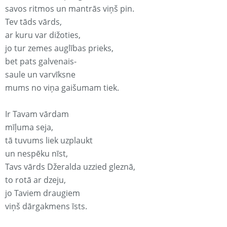
savos ritmos un mantrās viņš pin.
Tev tāds vārds,
ar kuru var dižoties,
jo tur zemes auglības prieks,
bet pats galvenais-
saule un varvīksne
mums no viņa gaišumam tiek.
Ir Tavam vārdam
mīļuma seja,
tā tuvums liek uzplaukt
un nespēku nīst,
Tavs vārds Džeralda uzzied gleznā,
to rotā ar dzeju,
jo Taviem draugiem
viņš dārgakmens īsts.