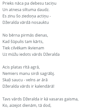
Prieks nāca pa debesu taciņu
Un atnesa siltuma daudz.
Es zinu šo ziedoņa actiņu -
Džeralda vārdā nosauktu
No bērna pirmās dienas,
Kad šūpulis tam kārts,
Tiek cilvēkam ikvienam
Uz mūžu iedots vārds Džeralda
Acis platas rītā agrā,
Nemiers manu sirdi sagrābj.
Skaļi saucu - velns ar ārā
Džeralda vārds ir kalendārā!
Tavs vārds Džeralda ir kā vasaras gaisma,
Ko, aizejot dienām, tā dod,