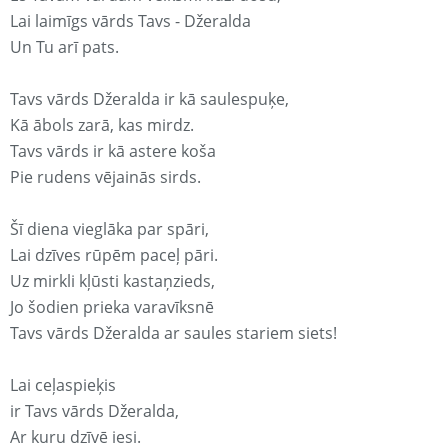
Lai laimīgs vārds Tavs - Džeralda
Un Tu arī pats.
Tavs vārds Džeralda ir kā saulespuķe,
Kā ābols zarā, kas mirdz.
Tavs vārds ir kā astere koša
Pie rudens vējainās sirds.
Šī diena vieglāka par spāri,
Lai dzīves rūpēm paceļ pāri.
Uz mirkli kļūsti kastaņzieds,
Jo šodien prieka varavīksnē
Tavs vārds Džeralda ar saules stariem siets!
Lai ceļaspieķis
ir Tavs vārds Džeralda,
Ar kuru dzīvē iesi.