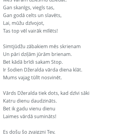
Gan skanīgs, viegls tas,
Gan godā celts un slavēts,
Lai, mūžu dzīvojot,
Tas top vēl vairāk mīlēts!
Simtjūdžu zābakiem mēs skrienam
Un pāri dziļām jūrām brienam.
Bet kādā brīdi sakam Stop.
Ir šodien Džeralda vārda diena klāt.
Mums vajag tūlīt nosvinēt.
Vārds Džeralda tiek dots, kad dzīvi sāki
Katru dienu daudzināts.
Bet ik gadu vienu dienu
Laimes vārdā sumināts!
Es došu šo zvaigzni Tev,