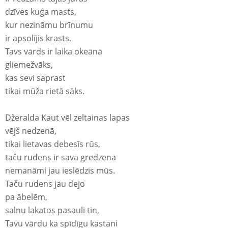
dzīves kuģa masts,
kur nezināmu brīnumu
ir apsolījis krasts.
Tavs vārds ir laika okeānā
gliemežvāks,
kas sevi saprast
tikai mūža rietā sāks.
Džeralda Kaut vēl zeltainas lapas
vējš nedzenā,
tikai lietavas debesīs rūs,
taču rudens ir savā gredzenā
nemanāmi jau ieslēdzis mūs.
Taču rudens jau dejo
pa ābelēm,
salnu lakatos pasauli tin,
Tavu vārdu ka spīdīgu kastani