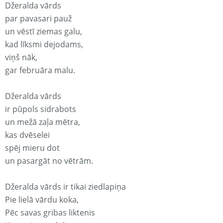
Džeralda vārds
par pavasari pauž
un vēstī ziemas galu,
kad līksmi dejodams,
viņš nāk,
gar februāra malu.
Džeralda vārds
ir pūpols sidrabots
un mežā zaļa mētra,
kas dvēselei
spēj mieru dot
un pasargāt no vētrām.
Džeralda vārds ir tikai ziedlapiņa
Pie lielā vārdu koka,
Pēc savas gribas liktenis