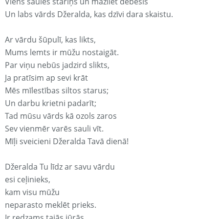
Viens saules stariņš un mazliet debesis
Un labs vārds Džeralda, kas dzīvi dara skaistu.
Ar vārdu šūpulī, kas likts,
Mums lemts ir mūžu nostaigāt.
Par viņu nebūs jadzird slikts,
Ja pratīsim ap sevi krāt
Mēs mīlestības siltos starus;
Un darbu krietni padarīt;
Tad mūsu vārds kā ozols zaros
Sev vienmēr varēs sauli vīt.
Mīļi sveicieni Džeralda Tavā dienā!
Džeralda Tu līdz ar savu vārdu
esi ceļinieks,
kam visu mūžu
neparasto meklēt prieks.
Ir redzams tajās jūrās