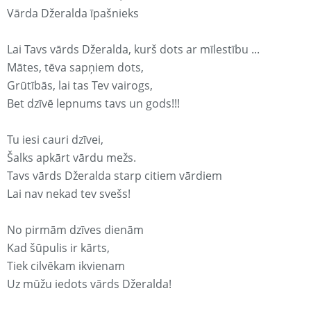
Vārda Džeralda īpašnieks
Lai Tavs vārds Džeralda, kurš dots ar mīlestību ...
Mātes, tēva sapņiem dots,
Grūtībās, lai tas Tev vairogs,
Bet dzīvē lepnums tavs un gods!!!
Tu iesi cauri dzīvei,
Šalks apkārt vārdu mežs.
Tavs vārds Džeralda starp citiem vārdiem
Lai nav nekad tev svešs!
No pirmām dzīves dienām
Kad šūpulis ir kārts,
Tiek cilvēkam ikvienam
Uz mūžu iedots vārds Džeralda!