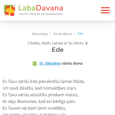
Ede
Sākumlapa
Varda dienas
Cilvēku skaits Latvijā ar šo vārdu:
5
Ede
15. Oktobris
vārda diena
Es Tavu vārdu Ede pierakstīšu laimei līdzās,
Un sauli dāvāšu, kad nomaldījies stars.
Es Tavu vārdu aizsūtīšu priekam matos,
Ar vēju līksmoties, kad esi bēdīgs pats.
Es Tavam vārdam laimi novēlēšu,
Un prieku skanīgo, kad dienu sāc.