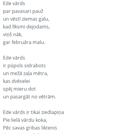
Ede vārds
par pavasari pauž
un vēstī ziemas galu,
kad līksmi dejodams,
viņš nāk,
gar februāra malu.
Ede vārds
ir pūpols sidrabots
un mežā zaļa mētra,
kas dvēselei
spēj mieru dot
un pasargāt no vētrām.
Ede vārds ir tikai ziedlapiņa
Pie lielā vārdu koka,
Pēc savas gribas liktenis