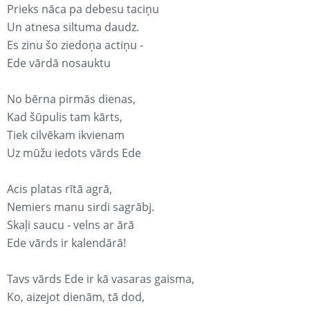
Prieks nāca pa debesu taciņu
Un atnesa siltuma daudz.
Es zinu šo ziedoņa actiņu -
Ede vārdā nosauktu
No bērna pirmās dienas,
Kad šūpulis tam kārts,
Tiek cilvēkam ikvienam
Uz mūžu iedots vārds Ede
Acis platas rītā agrā,
Nemiers manu sirdi sagrābj.
Skaļi saucu - velns ar ārā
Ede vārds ir kalendārā!
Tavs vārds Ede ir kā vasaras gaisma,
Ko, aizejot dienām, tā dod,