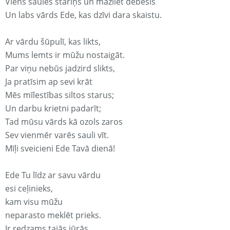
Viens saules stariņš un mazliet debesis
Un labs vārds Ede, kas dzīvi dara skaistu.
Ar vārdu šūpulī, kas likts,
Mums lemts ir mūžu nostaigāt.
Par viņu nebūs jadzird slikts,
Ja pratīsim ap sevi krāt
Mēs mīlestības siltos starus;
Un darbu krietni padarīt;
Tad mūsu vārds kā ozols zaros
Sev vienmēr varēs sauli vīt.
Mīļi sveicieni Ede Tavā dienā!
Ede Tu līdz ar savu vārdu
esi ceļinieks,
kam visu mūžu
neparasto meklēt prieks.
Ir redzams tajās jūrās