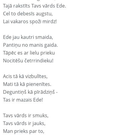
Tajā rakstīts Tavs vārds Ede.
Cel to debesīs augstu,
Lai vakaros spoži mirdz!
Ede jau kautri smaida,
Pantiņu no manis gaida.
Tāpēc es ar lielu prieku
Nocitēšu četrrindieku!
Acis tā kā vizbulītes,
Mati tā kā pienenītes.
Deguntiņš kā pīrādziņš -
Tas ir mazais Ede!
Tavs vārds ir smuks,
Tavs vārds ir jauks,
Man prieks par to,