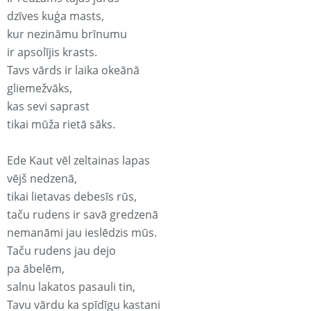
dzīves kuģa masts,
kur nezināmu brīnumu
ir apsolījis krasts.
Tavs vārds ir laika okeānā
gliemežvāks,
kas sevi saprast
tikai mūža rietā sāks.
Ede Kaut vēl zeltainas lapas
vējš nedzenā,
tikai lietavas debesīs rūs,
taču rudens ir savā gredzenā
nemanāmi jau ieslēdzis mūs.
Taču rudens jau dejo
pa ābelēm,
salnu lakatos pasauli tin,
Tavu vārdu ka spīdīgu kastani