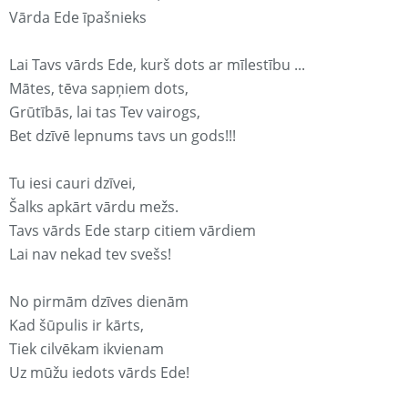
Vārda Ede īpašnieks
Lai Tavs vārds Ede, kurš dots ar mīlestību ...
Mātes, tēva sapņiem dots,
Grūtībās, lai tas Tev vairogs,
Bet dzīvē lepnums tavs un gods!!!
Tu iesi cauri dzīvei,
Šalks apkārt vārdu mežs.
Tavs vārds Ede starp citiem vārdiem
Lai nav nekad tev svešs!
No pirmām dzīves dienām
Kad šūpulis ir kārts,
Tiek cilvēkam ikvienam
Uz mūžu iedots vārds Ede!