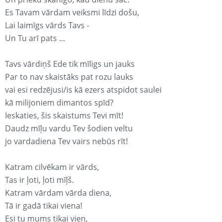
Es Tavam vārdam veiksmi līdzi došu,
Lai laimīgs vārds Tavs -
Un Tu arī pats ...
Tavs vārdiņš Ede tik mīligs un jauks
Par to nav skaistāks pat rozu lauks
vai esi redzējusi/is kā ezers atspidot saulei
kā milijoniem dimantos spīd?
Ieskaties, šis skaistums Tevi mīt!
Daudz mīļu vardu Tev šodien veltu
jo vardadiena Tev vairs nebūs rīt!
Katram cilvēkam ir vārds,
Tas ir ļoti, ļoti mīļš.
Katram vārdam vārda diena,
Tā ir gadā tikai viena!
Esi tu mums tikai vien,