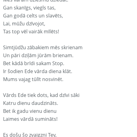
Gan skanīgs, viegls tas,
Gan godā celts un slavēts,
Lai, mūžu dzīvojot,
Tas top vēl vairāk mīlēts!
Simtjūdžu zābakiem mēs skrienam
Un pāri dziļām jūrām brienam.
Bet kādā brīdi sakam Stop.
Ir šodien Ede vārda diena klāt.
Mums vajag tūlīt nosvinēt.
Vārds Ede tiek dots, kad dzīvi sāki
Katru dienu daudzināts.
Bet ik gadu vienu dienu
Laimes vārdā sumināts!
Es došu šo zvaigzni Tev,