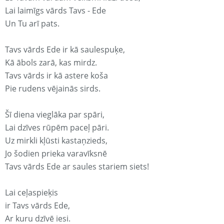
Lai laimīgs vārds Tavs - Ede
Un Tu arī pats.
Tavs vārds Ede ir kā saulespuķe,
Kā ābols zarā, kas mirdz.
Tavs vārds ir kā astere koša
Pie rudens vējainās sirds.
Šī diena vieglāka par spāri,
Lai dzīves rūpēm paceļ pāri.
Uz mirkli kļūsti kastaņzieds,
Jo šodien prieka varavīksnē
Tavs vārds Ede ar saules stariem siets!
Lai ceļaspieķis
ir Tavs vārds Ede,
Ar kuru dzīvē iesi.