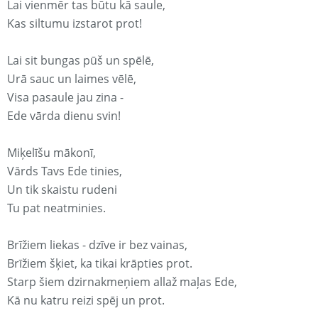
Lai vienmēr tas būtu kā saule,
Kas siltumu izstarot prot!
Lai sit bungas pūš un spēlē,
Urā sauc un laimes vēlē,
Visa pasaule jau zina -
Ede vārda dienu svin!
Miķelīšu mākonī,
Vārds Tavs Ede tinies,
Un tik skaistu rudeni
Tu pat neatminies.
Brīžiem liekas - dzīve ir bez vainas,
Brīžiem šķiet, ka tikai krāpties prot.
Starp šiem dzirnakmeņiem allaž maļas Ede,
Kā nu katru reizi spēj un prot.