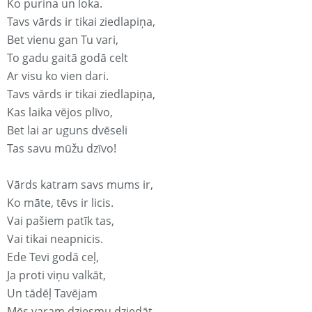
Ko purina un loka.
Tavs vārds ir tikai ziedlapiņa,
Bet vienu gan Tu vari,
To gadu gaitā godā celt
Ar visu ko vien dari.
Tavs vārds ir tikai ziedlapiņa,
Kas laika vējos plīvo,
Bet lai ar uguns dvēseli
Tas savu mūžu dzīvo!
Vārds katram savs mums ir,
Ko māte, tēvs ir licis.
Vai pašiem patīk tas,
Vai tikai neapnicis.
Ede Tevi godā ceļ,
Ja proti viņu valkāt,
Un tādēļ Tavējam
Mēs varam dziesmu dziedāt.