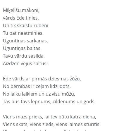
Miķelīšu mākonī,
vārds Ede tinies,
Un tik skaistu rudeni
Tu pat neatminies.
Uguntiņas sarkanas,
Uguntiņas baltas
Tavu vārdu sasilda,
Aizdzen vējus saltus!
Ede vārds ar pirmās dziesmas žūžu,
No bērnības ir ceļam līdzi dots,
No laiku laikiem un uz visu mūžu,
Tas būs tavs lepnums, cildenums un gods.
Viens mazs prieks, lai tev būtu katra diena,
Viens skats, viens zieds, viens laimes stūrītis.