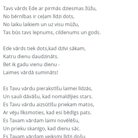
Tavs vārds Ede ar pirmās dziesmas žūžu,
No bērnības ir ceļam līdzi dots,
No laiku laikiem un uz visu mūžu,
Tas būs tavs lepnums, cildenums un gods.
Ede vārds tiek dots,kad dzīvi sākam,
Katru dienu daudzināts.
Bet ik gadu vienu dienu -
Laimes vārdā sumināts!
Es Tavu vārdu pierakstīšu laimei līdzās,
Un sauli dāvāšu, kad nomaldījies stars.
Es Tavu vārdu aizsūtīšu priekam matos,
Ar vēju līksmoties, kad esi bēdīgs pats.
Es Tavam vārdam laimi novēlēšu,
Un prieku skanīgo, kad dienu sāc.
Es Tavam vārdam veiksmi līdzi došu,