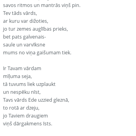
savos ritmos un mantrās viņš pin.
Tev tāds vārds,
ar kuru var dižoties,
jo tur zemes auglības prieks,
bet pats galvenais-
saule un varvīksne
mums no viņa gaišumam tiek.
Ir Tavam vārdam
mīļuma seja,
tā tuvums liek uzplaukt
un nespēku nīst,
Tavs vārds Ede uzzied gleznā,
to rotā ar dzeju,
jo Taviem draugiem
viņš dārgakmens īsts.