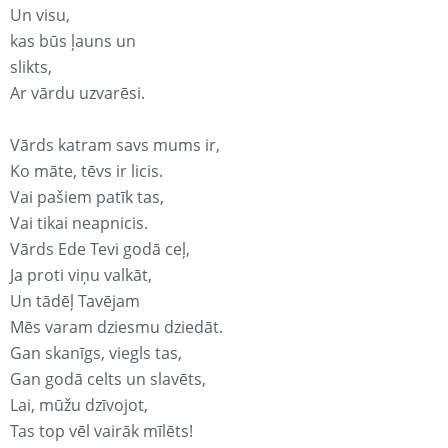
Un visu,
kas būs ļauns un
slikts,
Ar vārdu uzvarēsi.
Vārds katram savs mums ir,
Ko māte, tēvs ir licis.
Vai pašiem patīk tas,
Vai tikai neapnicis.
Vārds Ede Tevi godā ceļ,
Ja proti viņu valkāt,
Un tādēļ Tavējam
Mēs varam dziesmu dziedāt.
Gan skanīgs, viegls tas,
Gan godā celts un slavēts,
Lai, mūžu dzīvojot,
Tas top vēl vairāk mīlēts!