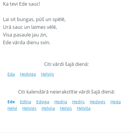
Ka tevi Ede sauc!
Lai sit bungas, pūš un spēlē,
Urā sauc un laimes vēlē,
Visa pasaule jau zin,
Ede vārda dienu svin.
Citi vārdi šajā dienā:
Eda
Hedviga
Helvijs
Citi kalendārā neierakstītie vārdi šajā dienā:
Ede
Edīna
Edviga
Hedija
Hedijs
Hedvigs
Heda
Helvi
Helvigs
Helvija
Helvis
Helvita