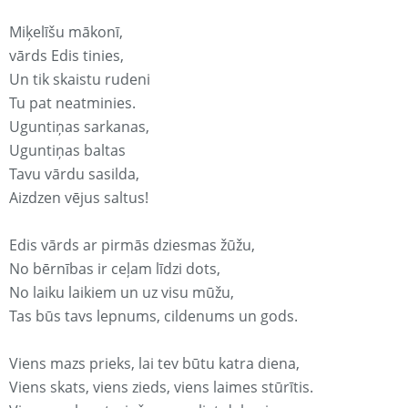
Miķelīšu mākonī,
vārds Edis tinies,
Un tik skaistu rudeni
Tu pat neatminies.
Uguntiņas sarkanas,
Uguntiņas baltas
Tavu vārdu sasilda,
Aizdzen vējus saltus!
Edis vārds ar pirmās dziesmas žūžu,
No bērnības ir ceļam līdzi dots,
No laiku laikiem un uz visu mūžu,
Tas būs tavs lepnums, cildenums un gods.
Viens mazs prieks, lai tev būtu katra diena,
Viens skats, viens zieds, viens laimes stūrītis.