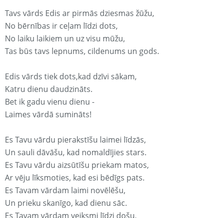
Tavs vārds Edis ar pirmās dziesmas žūžu,
No bērnības ir ceļam līdzi dots,
No laiku laikiem un uz visu mūžu,
Tas būs tavs lepnums, cildenums un gods.
Edis vārds tiek dots,kad dzīvi sākam,
Katru dienu daudzināts.
Bet ik gadu vienu dienu -
Laimes vārdā sumināts!
Es Tavu vārdu pierakstīšu laimei līdzās,
Un sauli dāvāšu, kad nomaldījies stars.
Es Tavu vārdu aizsūtīšu priekam matos,
Ar vēju līksmoties, kad esi bēdīgs pats.
Es Tavam vārdam laimi novēlēšu,
Un prieku skanīgo, kad dienu sāc.
Es Tavam vārdam veiksmi līdzi došu,