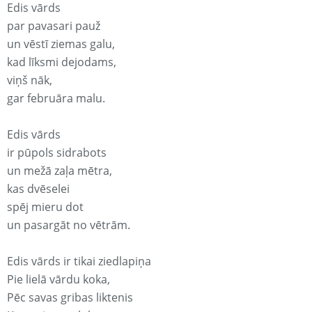
Edis vārds
par pavasari pauž
un vēstī ziemas galu,
kad līksmi dejodams,
viņš nāk,
gar februāra malu.
Edis vārds
ir pūpols sidrabots
un mežā zaļa mētra,
kas dvēselei
spēj mieru dot
un pasargāt no vētrām.
Edis vārds ir tikai ziedlapiņa
Pie lielā vārdu koka,
Pēc savas gribas liktenis