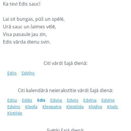
Ka tevi Edis sauc!
Lai sit bungas, pūš un spēlē,
Urā sauc un laimes vēlē,
Visa pasaule jau zin,
Edis vārda dienu svin.
Citi vārdi šajā dienā:
Edijs
Edvīns
Citi kalendārā neierakstītie vārdi šajā dienā:
Edija
Ediks
Edis
Edvija
Edvijs
Edvīna
Edvīne
Edvins
Kleofa
Kleopatra
Kleotilda
Klodija
Klods
Klotilde
Svētki šajā dienā: