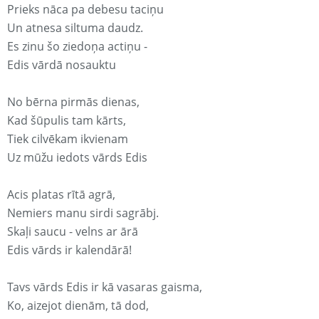
Prieks nāca pa debesu taciņu
Un atnesa siltuma daudz.
Es zinu šo ziedoņa actiņu -
Edis vārdā nosauktu
No bērna pirmās dienas,
Kad šūpulis tam kārts,
Tiek cilvēkam ikvienam
Uz mūžu iedots vārds Edis
Acis platas rītā agrā,
Nemiers manu sirdi sagrābj.
Skaļi saucu - velns ar ārā
Edis vārds ir kalendārā!
Tavs vārds Edis ir kā vasaras gaisma,
Ko, aizejot dienām, tā dod,