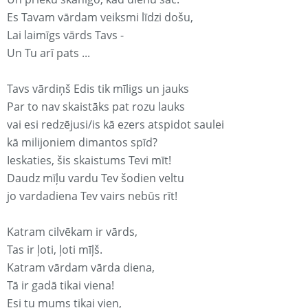
Es Tavam vārdam veiksmi līdzi došu,
Lai laimīgs vārds Tavs -
Un Tu arī pats ...
Tavs vārdiņš Edis tik mīligs un jauks
Par to nav skaistāks pat rozu lauks
vai esi redzējusi/is kā ezers atspidot saulei
kā milijoniem dimantos spīd?
Ieskaties, šis skaistums Tevi mīt!
Daudz mīļu vardu Tev šodien veltu
jo vardadiena Tev vairs nebūs rīt!
Katram cilvēkam ir vārds,
Tas ir ļoti, ļoti mīļš.
Katram vārdam vārda diena,
Tā ir gadā tikai viena!
Esi tu mums tikai vien,