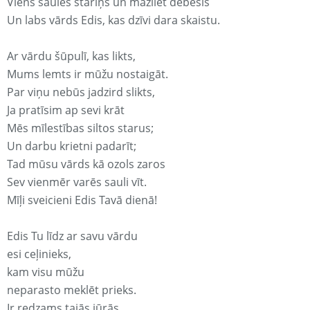
Viens saules stariņš un mazliet debesis
Un labs vārds Edis, kas dzīvi dara skaistu.
Ar vārdu šūpulī, kas likts,
Mums lemts ir mūžu nostaigāt.
Par viņu nebūs jadzird slikts,
Ja pratīsim ap sevi krāt
Mēs mīlestības siltos starus;
Un darbu krietni padarīt;
Tad mūsu vārds kā ozols zaros
Sev vienmēr varēs sauli vīt.
Mīļi sveicieni Edis Tavā dienā!
Edis Tu līdz ar savu vārdu
esi ceļinieks,
kam visu mūžu
neparasto meklēt prieks.
Ir redzams tajās jūrās