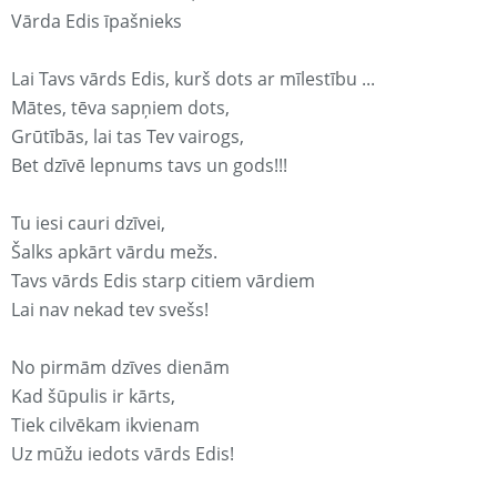
Vārda Edis īpašnieks
Lai Tavs vārds Edis, kurš dots ar mīlestību ...
Mātes, tēva sapņiem dots,
Grūtībās, lai tas Tev vairogs,
Bet dzīvē lepnums tavs un gods!!!
Tu iesi cauri dzīvei,
Šalks apkārt vārdu mežs.
Tavs vārds Edis starp citiem vārdiem
Lai nav nekad tev svešs!
No pirmām dzīves dienām
Kad šūpulis ir kārts,
Tiek cilvēkam ikvienam
Uz mūžu iedots vārds Edis!