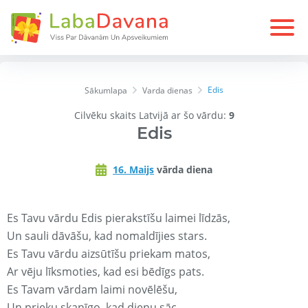
Edis
Sākumlapa
Varda dienas
Cilvēku skaits Latvijā ar šo vārdu:
9
Edis
16. Maijs
vārda diena
Es Tavu vārdu Edis pierakstīšu laimei līdzās,
Un sauli dāvāšu, kad nomaldījies stars.
Es Tavu vārdu aizsūtīšu priekam matos,
Ar vēju līksmoties, kad esi bēdīgs pats.
Es Tavam vārdam laimi novēlēšu,
Un prieku skanīgo, kad dienu sāc.