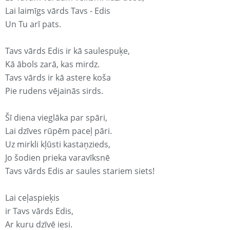
Lai laimīgs vārds Tavs - Edis
Un Tu arī pats.
Tavs vārds Edis ir kā saulespuķe,
Kā ābols zarā, kas mirdz.
Tavs vārds ir kā astere koša
Pie rudens vējainās sirds.
Šī diena vieglāka par spāri,
Lai dzīves rūpēm paceļ pāri.
Uz mirkli kļūsti kastaņzieds,
Jo šodien prieka varavīksnē
Tavs vārds Edis ar saules stariem siets!
Lai ceļaspieķis
ir Tavs vārds Edis,
Ar kuru dzīvē iesi.