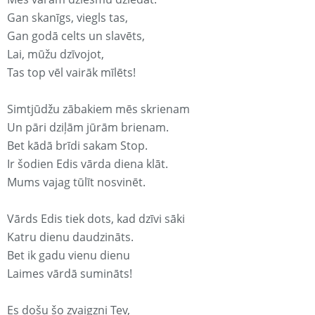
Gan skanīgs, viegls tas,
Gan godā celts un slavēts,
Lai, mūžu dzīvojot,
Tas top vēl vairāk mīlēts!
Simtjūdžu zābakiem mēs skrienam
Un pāri dziļām jūrām brienam.
Bet kādā brīdi sakam Stop.
Ir šodien Edis vārda diena klāt.
Mums vajag tūlīt nosvinēt.
Vārds Edis tiek dots, kad dzīvi sāki
Katru dienu daudzināts.
Bet ik gadu vienu dienu
Laimes vārdā sumināts!
Es došu šo zvaigzni Tev,