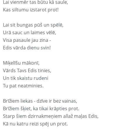
Lai vienmēr tas būtu kā saule,
Kas siltumu izstarot prot!
Lai sit bungas pūš un spēlē,
Urā sauc un laimes vēlē,
Visa pasaule jau zina -
Edis vārda dienu svin!
Miķelīšu mākonī,
Vārds Tavs Edis tinies,
Un tik skaistu rudeni
Tu pat neatminies.
Brīžiem liekas - dzīve ir bez vainas,
Brīžiem šķiet, ka tikai krāpties prot.
Starp šiem dzirnakmeņiem allaž maļas Edis,
Kā nu katru reizi spēj un prot.