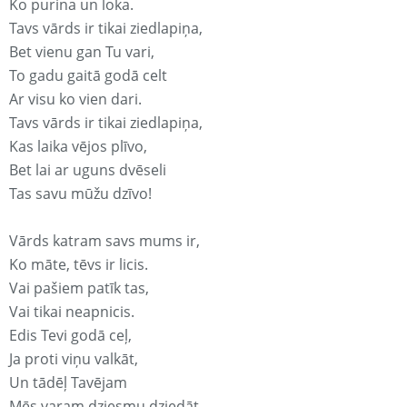
Ko purina un loka.
Tavs vārds ir tikai ziedlapiņa,
Bet vienu gan Tu vari,
To gadu gaitā godā celt
Ar visu ko vien dari.
Tavs vārds ir tikai ziedlapiņa,
Kas laika vējos plīvo,
Bet lai ar uguns dvēseli
Tas savu mūžu dzīvo!
Vārds katram savs mums ir,
Ko māte, tēvs ir licis.
Vai pašiem patīk tas,
Vai tikai neapnicis.
Edis Tevi godā ceļ,
Ja proti viņu valkāt,
Un tādēļ Tavējam
Mēs varam dziesmu dziedāt.