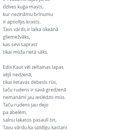
dzīves kuģa masts,
kur nezināmu brīnumu
ir apsolījis krasts.
Tavs vārds ir laika okeānā
gliemežvāks,
kas sevi saprast
tikai mūža rietā sāks.
Edis Kaut vēl zeltainas lapas
vējš nedzenā,
tikai lietavas debesīs rūs,
taču rudens ir savā gredzenā
nemanāmi jau ieslēdzis mūs.
Taču rudens jau dejo
pa ābelēm,
salnu lakatos pasauli tin,
Tavu vārdu ka spīdīgu kastani