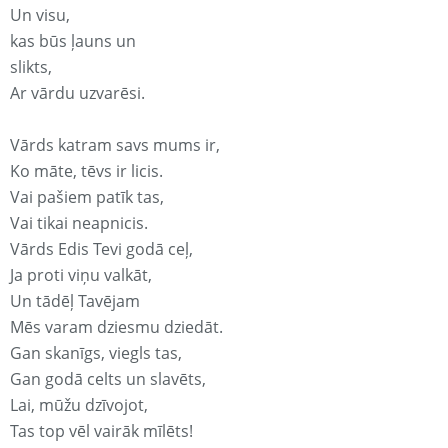
Un visu,
kas būs ļauns un
slikts,
Ar vārdu uzvarēsi.
Vārds katram savs mums ir,
Ko māte, tēvs ir licis.
Vai pašiem patīk tas,
Vai tikai neapnicis.
Vārds Edis Tevi godā ceļ,
Ja proti viņu valkāt,
Un tādēļ Tavējam
Mēs varam dziesmu dziedāt.
Gan skanīgs, viegls tas,
Gan godā celts un slavēts,
Lai, mūžu dzīvojot,
Tas top vēl vairāk mīlēts!