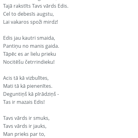
Tajā rakstīts Tavs vārds Edis.
Cel to debesīs augstu,
Lai vakaros spoži mirdz!
Edis jau kautri smaida,
Pantiņu no manis gaida.
Tāpēc es ar lielu prieku
Nocitēšu četrrindieku!
Acis tā kā vizbulītes,
Mati tā kā pienenītes.
Deguntiņš kā pīrādziņš -
Tas ir mazais Edis!
Tavs vārds ir smuks,
Tavs vārds ir jauks,
Man prieks par to,