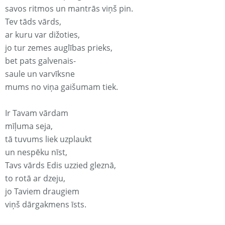
savos ritmos un mantrās viņš pin.
Tev tāds vārds,
ar kuru var dižoties,
jo tur zemes auglības prieks,
bet pats galvenais-
saule un varvīksne
mums no viņa gaišumam tiek.
Ir Tavam vārdam
mīļuma seja,
tā tuvums liek uzplaukt
un nespēku nīst,
Tavs vārds Edis uzzied gleznā,
to rotā ar dzeju,
jo Taviem draugiem
viņš dārgakmens īsts.