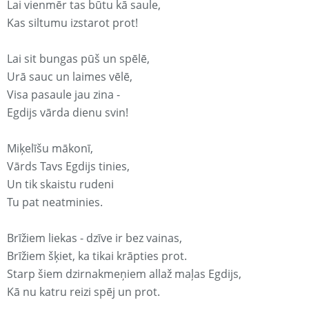
Lai vienmēr tas būtu kā saule,
Kas siltumu izstarot prot!
Lai sit bungas pūš un spēlē,
Urā sauc un laimes vēlē,
Visa pasaule jau zina -
Egdijs vārda dienu svin!
Miķelīšu mākonī,
Vārds Tavs Egdijs tinies,
Un tik skaistu rudeni
Tu pat neatminies.
Brīžiem liekas - dzīve ir bez vainas,
Brīžiem šķiet, ka tikai krāpties prot.
Starp šiem dzirnakmeņiem allaž maļas Egdijs,
Kā nu katru reizi spēj un prot.