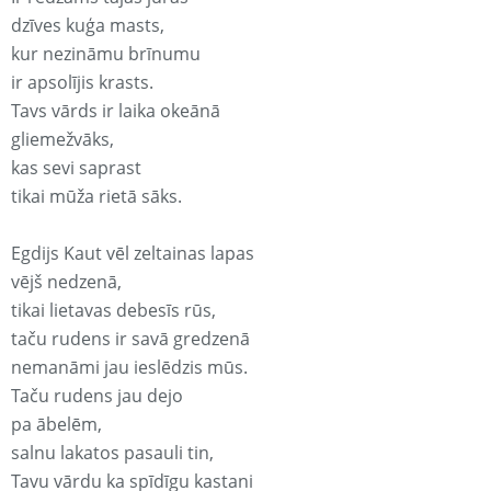
dzīves kuģa masts,
kur nezināmu brīnumu
ir apsolījis krasts.
Tavs vārds ir laika okeānā
gliemežvāks,
kas sevi saprast
tikai mūža rietā sāks.
Egdijs Kaut vēl zeltainas lapas
vējš nedzenā,
tikai lietavas debesīs rūs,
taču rudens ir savā gredzenā
nemanāmi jau ieslēdzis mūs.
Taču rudens jau dejo
pa ābelēm,
salnu lakatos pasauli tin,
Tavu vārdu ka spīdīgu kastani