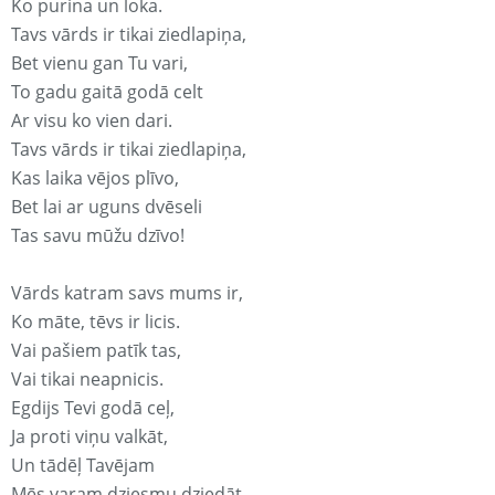
Ko purina un loka.
Tavs vārds ir tikai ziedlapiņa,
Bet vienu gan Tu vari,
To gadu gaitā godā celt
Ar visu ko vien dari.
Tavs vārds ir tikai ziedlapiņa,
Kas laika vējos plīvo,
Bet lai ar uguns dvēseli
Tas savu mūžu dzīvo!
Vārds katram savs mums ir,
Ko māte, tēvs ir licis.
Vai pašiem patīk tas,
Vai tikai neapnicis.
Egdijs Tevi godā ceļ,
Ja proti viņu valkāt,
Un tādēļ Tavējam
Mēs varam dziesmu dziedāt.