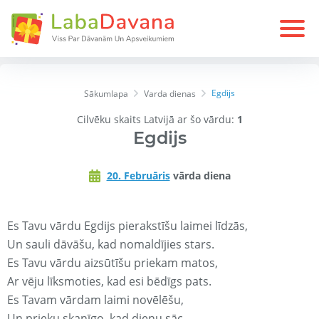
Egdijs
Sākumlapa
Varda dienas
Cilvēku skaits Latvijā ar šo vārdu:
1
Egdijs
20. Februāris
vārda diena
Es Tavu vārdu Egdijs pierakstīšu laimei līdzās,
Un sauli dāvāšu, kad nomaldījies stars.
Es Tavu vārdu aizsūtīšu priekam matos,
Ar vēju līksmoties, kad esi bēdīgs pats.
Es Tavam vārdam laimi novēlēšu,
Un prieku skanīgo, kad dienu sāc.