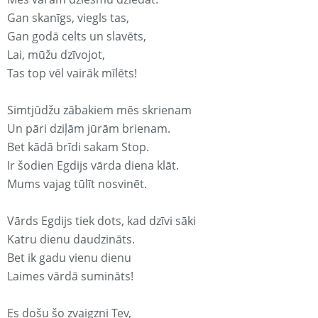
Gan skanīgs, viegls tas,
Gan godā celts un slavēts,
Lai, mūžu dzīvojot,
Tas top vēl vairāk mīlēts!
Simtjūdžu zābakiem mēs skrienam
Un pāri dziļām jūrām brienam.
Bet kādā brīdi sakam Stop.
Ir šodien Egdijs vārda diena klāt.
Mums vajag tūlīt nosvinēt.
Vārds Egdijs tiek dots, kad dzīvi sāki
Katru dienu daudzināts.
Bet ik gadu vienu dienu
Laimes vārdā sumināts!
Es došu šo zvaigzni Tev,