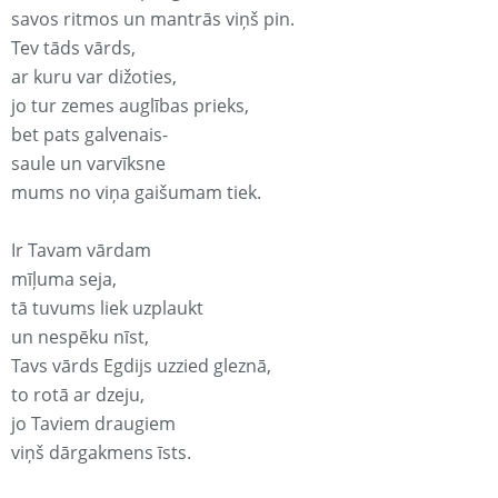
savos ritmos un mantrās viņš pin.
Tev tāds vārds,
ar kuru var dižoties,
jo tur zemes auglības prieks,
bet pats galvenais-
saule un varvīksne
mums no viņa gaišumam tiek.
Ir Tavam vārdam
mīļuma seja,
tā tuvums liek uzplaukt
un nespēku nīst,
Tavs vārds Egdijs uzzied gleznā,
to rotā ar dzeju,
jo Taviem draugiem
viņš dārgakmens īsts.