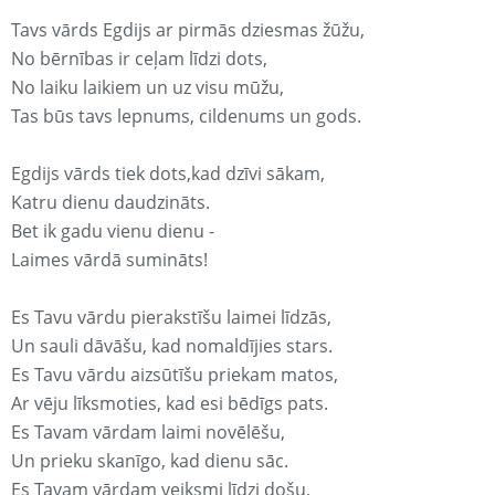
Tavs vārds Egdijs ar pirmās dziesmas žūžu,
No bērnības ir ceļam līdzi dots,
No laiku laikiem un uz visu mūžu,
Tas būs tavs lepnums, cildenums un gods.
Egdijs vārds tiek dots,kad dzīvi sākam,
Katru dienu daudzināts.
Bet ik gadu vienu dienu -
Laimes vārdā sumināts!
Es Tavu vārdu pierakstīšu laimei līdzās,
Un sauli dāvāšu, kad nomaldījies stars.
Es Tavu vārdu aizsūtīšu priekam matos,
Ar vēju līksmoties, kad esi bēdīgs pats.
Es Tavam vārdam laimi novēlēšu,
Un prieku skanīgo, kad dienu sāc.
Es Tavam vārdam veiksmi līdzi došu,