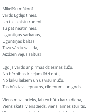
Miķelīšu mākonī,
vārds Egdijs tinies,
Un tik skaistu rudeni
Tu pat neatminies.
Uguntiņas sarkanas,
Uguntiņas baltas
Tavu vārdu sasilda,
Aizdzen vējus saltus!
Egdijs vārds ar pirmās dziesmas žūžu,
No bērnības ir ceļam līdzi dots,
No laiku laikiem un uz visu mūžu,
Tas būs tavs lepnums, cildenums un gods.
Viens mazs prieks, lai tev būtu katra diena,
Viens skats, viens zieds, viens laimes stūrītis.