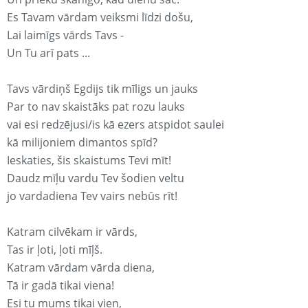
Es Tavam vārdam veiksmi līdzi došu,
Lai laimīgs vārds Tavs -
Un Tu arī pats ...
Tavs vārdiņš Egdijs tik mīligs un jauks
Par to nav skaistāks pat rozu lauks
vai esi redzējusi/is kā ezers atspidot saulei
kā milijoniem dimantos spīd?
Ieskaties, šis skaistums Tevi mīt!
Daudz mīļu vardu Tev šodien veltu
jo vardadiena Tev vairs nebūs rīt!
Katram cilvēkam ir vārds,
Tas ir ļoti, ļoti mīļš.
Katram vārdam vārda diena,
Tā ir gadā tikai viena!
Esi tu mums tikai vien,