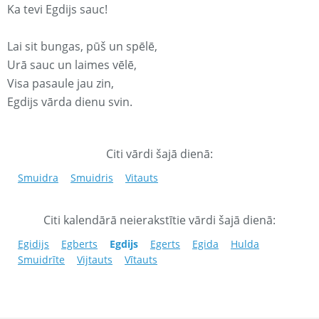
Ka tevi Egdijs sauc!
Lai sit bungas, pūš un spēlē,
Urā sauc un laimes vēlē,
Visa pasaule jau zin,
Egdijs vārda dienu svin.
Citi vārdi šajā dienā:
Smuidra
Smuidris
Vitauts
Citi kalendārā neierakstītie vārdi šajā dienā:
Egidijs
Egberts
Egdijs
Egerts
Egida
Hulda
Smuidrīte
Vijtauts
Vītauts