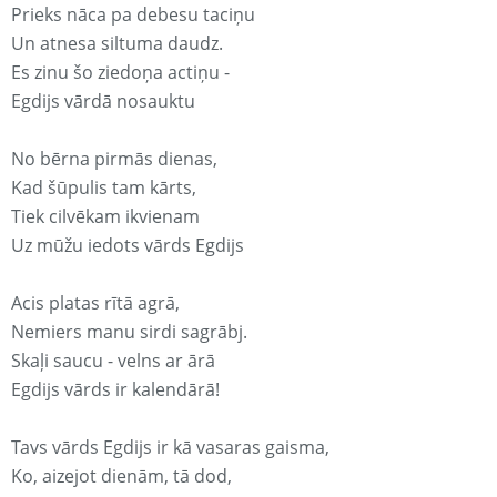
Prieks nāca pa debesu taciņu
Un atnesa siltuma daudz.
Es zinu šo ziedoņa actiņu -
Egdijs vārdā nosauktu
No bērna pirmās dienas,
Kad šūpulis tam kārts,
Tiek cilvēkam ikvienam
Uz mūžu iedots vārds Egdijs
Acis platas rītā agrā,
Nemiers manu sirdi sagrābj.
Skaļi saucu - velns ar ārā
Egdijs vārds ir kalendārā!
Tavs vārds Egdijs ir kā vasaras gaisma,
Ko, aizejot dienām, tā dod,