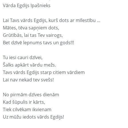
Vārda Egdijs īpašnieks
Lai Tavs vārds Egdijs, kurš dots ar mīlestību ...
Mātes, tēva sapņiem dots,
Grūtībās, lai tas Tev vairogs,
Bet dzīvē lepnums tavs un gods!!!
Tu iesi cauri dzīvei,
Šalks apkārt vārdu mežs.
Tavs vārds Egdijs starp citiem vārdiem
Lai nav nekad tev svešs!
No pirmām dzīves dienām
Kad šūpulis ir kārts,
Tiek cilvēkam ikvienam
Uz mūžu iedots vārds Egdijs!