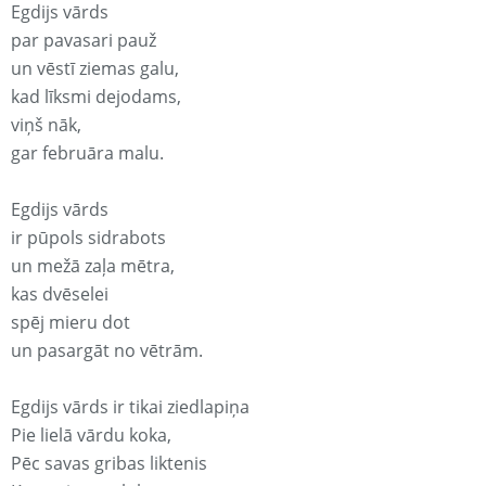
Egdijs vārds
par pavasari pauž
un vēstī ziemas galu,
kad līksmi dejodams,
viņš nāk,
gar februāra malu.
Egdijs vārds
ir pūpols sidrabots
un mežā zaļa mētra,
kas dvēselei
spēj mieru dot
un pasargāt no vētrām.
Egdijs vārds ir tikai ziedlapiņa
Pie lielā vārdu koka,
Pēc savas gribas liktenis