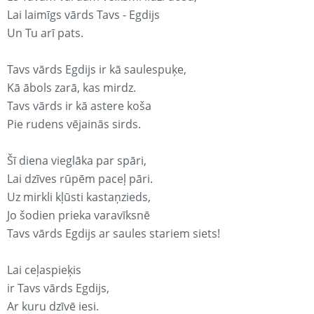
Lai laimīgs vārds Tavs - Egdijs
Un Tu arī pats.
Tavs vārds Egdijs ir kā saulespuķe,
Kā ābols zarā, kas mirdz.
Tavs vārds ir kā astere koša
Pie rudens vējainās sirds.
Šī diena vieglāka par spāri,
Lai dzīves rūpēm paceļ pāri.
Uz mirkli kļūsti kastaņzieds,
Jo šodien prieka varavīksnē
Tavs vārds Egdijs ar saules stariem siets!
Lai ceļaspieķis
ir Tavs vārds Egdijs,
Ar kuru dzīvē iesi.