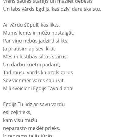
Viens saules stariņš un mazliet debesis
Un labs vārds Egdijs, kas dzīvi dara skaistu.
Ar vārdu šūpulī, kas likts,
Mums lemts ir mūžu nostaigāt.
Par viņu nebūs jadzird slikts,
Ja pratīsim ap sevi krāt
Mēs mīlestības siltos starus;
Un darbu krietni padarīt;
Tad mūsu vārds kā ozols zaros
Sev vienmēr varēs sauli vīt.
Mīļi sveicieni Egdijs Tavā dienā!
Egdijs Tu līdz ar savu vārdu
esi ceļinieks,
kam visu mūžu
neparasto meklēt prieks.
Ir redzams tajās jūrās