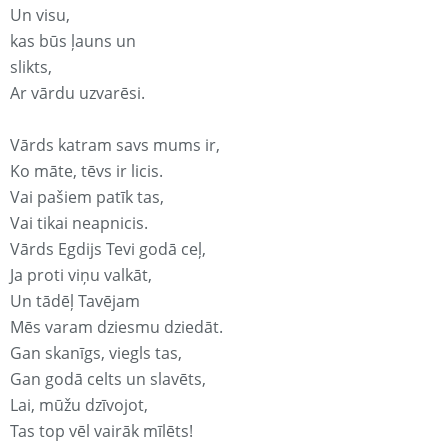
Un visu,
kas būs ļauns un
slikts,
Ar vārdu uzvarēsi.
Vārds katram savs mums ir,
Ko māte, tēvs ir licis.
Vai pašiem patīk tas,
Vai tikai neapnicis.
Vārds Egdijs Tevi godā ceļ,
Ja proti viņu valkāt,
Un tādēļ Tavējam
Mēs varam dziesmu dziedāt.
Gan skanīgs, viegls tas,
Gan godā celts un slavēts,
Lai, mūžu dzīvojot,
Tas top vēl vairāk mīlēts!