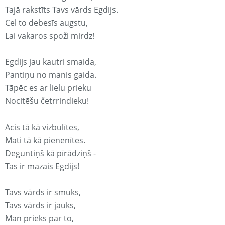
Tajā rakstīts Tavs vārds Egdijs.
Cel to debesīs augstu,
Lai vakaros spoži mirdz!
Egdijs jau kautri smaida,
Pantiņu no manis gaida.
Tāpēc es ar lielu prieku
Nocitēšu četrrindieku!
Acis tā kā vizbulītes,
Mati tā kā pienenītes.
Deguntiņš kā pīrādziņš -
Tas ir mazais Egdijs!
Tavs vārds ir smuks,
Tavs vārds ir jauks,
Man prieks par to,