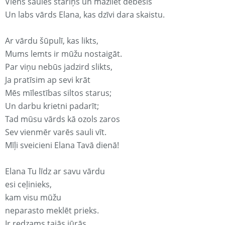
Viens saules stariņš un mazliet debesis
Un labs vārds Elana, kas dzīvi dara skaistu.
Ar vārdu šūpulī, kas likts,
Mums lemts ir mūžu nostaigāt.
Par viņu nebūs jadzird slikts,
Ja pratīsim ap sevi krāt
Mēs mīlestības siltos starus;
Un darbu krietni padarīt;
Tad mūsu vārds kā ozols zaros
Sev vienmēr varēs sauli vīt.
Mīļi sveicieni Elana Tavā dienā!
Elana Tu līdz ar savu vārdu
esi ceļinieks,
kam visu mūžu
neparasto meklēt prieks.
Ir redzams tajās jūrās