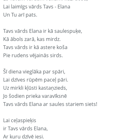
Lai laimīgs vārds Tavs - Elana
Un Tu arī pats.
Tavs vārds Elana ir kā saulespuķe,
Kā ābols zarā, kas mirdz.
Tavs vārds ir kā astere koša
Pie rudens vējainās sirds.
Šī diena vieglāka par spāri,
Lai dzīves rūpēm paceļ pāri.
Uz mirkli kļūsti kastaņzieds,
Jo šodien prieka varavīksnē
Tavs vārds Elana ar saules stariem siets!
Lai ceļaspieķis
ir Tavs vārds Elana,
Ar kuru dzīvē iesi.