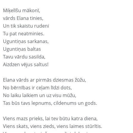
Miķelīšu mākonī,
vārds Elana tinies,
Un tik skaistu rudeni
Tu pat neatminies.
Uguntiņas sarkanas,
Uguntiņas baltas
Tavu vārdu sasilda,
Aizdzen vējus saltus!
Elana vārds ar pirmās dziesmas žūžu,
No bērnības ir ceļam līdzi dots,
No laiku laikiem un uz visu mūžu,
Tas būs tavs lepnums, cildenums un gods.
Viens mazs prieks, lai tev būtu katra diena,
Viens skats, viens zieds, viens laimes stūrītis.