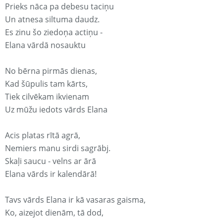
Prieks nāca pa debesu taciņu
Un atnesa siltuma daudz.
Es zinu šo ziedoņa actiņu -
Elana vārdā nosauktu
No bērna pirmās dienas,
Kad šūpulis tam kārts,
Tiek cilvēkam ikvienam
Uz mūžu iedots vārds Elana
Acis platas rītā agrā,
Nemiers manu sirdi sagrābj.
Skaļi saucu - velns ar ārā
Elana vārds ir kalendārā!
Tavs vārds Elana ir kā vasaras gaisma,
Ko, aizejot dienām, tā dod,