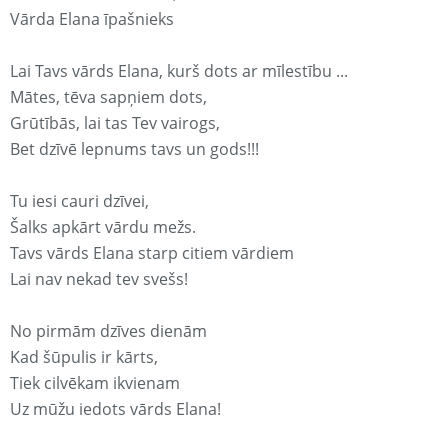
Vārda Elana īpašnieks
Lai Tavs vārds Elana, kurš dots ar mīlestību ...
Mātes, tēva sapņiem dots,
Grūtībās, lai tas Tev vairogs,
Bet dzīvē lepnums tavs un gods!!!
Tu iesi cauri dzīvei,
Šalks apkārt vārdu mežs.
Tavs vārds Elana starp citiem vārdiem
Lai nav nekad tev svešs!
No pirmām dzīves dienām
Kad šūpulis ir kārts,
Tiek cilvēkam ikvienam
Uz mūžu iedots vārds Elana!