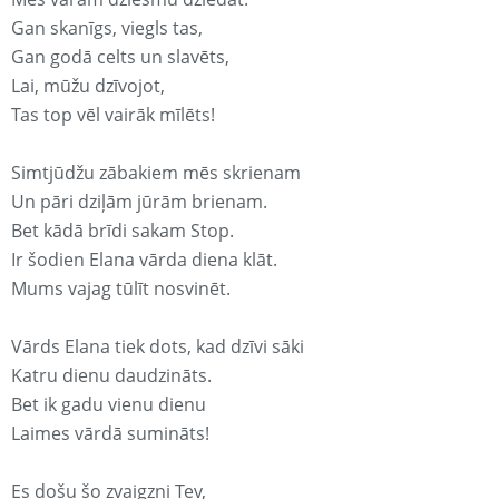
Gan skanīgs, viegls tas,
Gan godā celts un slavēts,
Lai, mūžu dzīvojot,
Tas top vēl vairāk mīlēts!
Simtjūdžu zābakiem mēs skrienam
Un pāri dziļām jūrām brienam.
Bet kādā brīdi sakam Stop.
Ir šodien Elana vārda diena klāt.
Mums vajag tūlīt nosvinēt.
Vārds Elana tiek dots, kad dzīvi sāki
Katru dienu daudzināts.
Bet ik gadu vienu dienu
Laimes vārdā sumināts!
Es došu šo zvaigzni Tev,