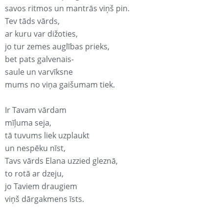
savos ritmos un mantrās viņš pin.
Tev tāds vārds,
ar kuru var dižoties,
jo tur zemes auglības prieks,
bet pats galvenais-
saule un varvīksne
mums no viņa gaišumam tiek.
Ir Tavam vārdam
mīļuma seja,
tā tuvums liek uzplaukt
un nespēku nīst,
Tavs vārds Elana uzzied gleznā,
to rotā ar dzeju,
jo Taviem draugiem
viņš dārgakmens īsts.