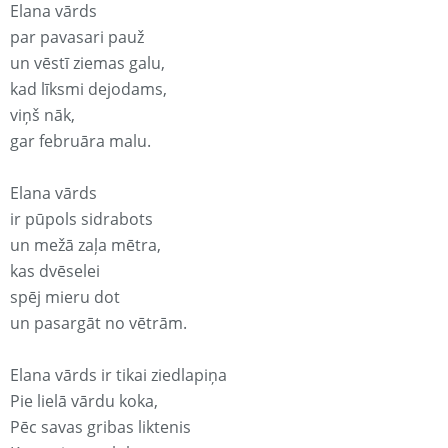
Elana vārds
par pavasari pauž
un vēstī ziemas galu,
kad līksmi dejodams,
viņš nāk,
gar februāra malu.
Elana vārds
ir pūpols sidrabots
un mežā zaļa mētra,
kas dvēselei
spēj mieru dot
un pasargāt no vētrām.
Elana vārds ir tikai ziedlapiņa
Pie lielā vārdu koka,
Pēc savas gribas liktenis