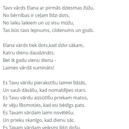
Tavs vārds Elana ar pirmās dziesmas žūžu,
No bērnības ir ceļam līdzi dots,
No laiku laikiem un uz visu mūžu,
Tas būs tavs lepnums, cildenums un gods.
Elana vārds tiek dots,kad dzīvi sākam,
Katru dienu daudzināts.
Bet ik gadu vienu dienu -
Laimes vārdā sumināts!
Es Tavu vārdu pierakstīšu laimei līdzās,
Un sauli dāvāšu, kad nomaldījies stars.
Es Tavu vārdu aizsūtīšu priekam matos,
Ar vēju līksmoties, kad esi bēdīgs pats.
Es Tavam vārdam laimi novēlēšu,
Un prieku skanīgo, kad dienu sāc.
Es Tavam vārdam veiksmi līdzi došu,