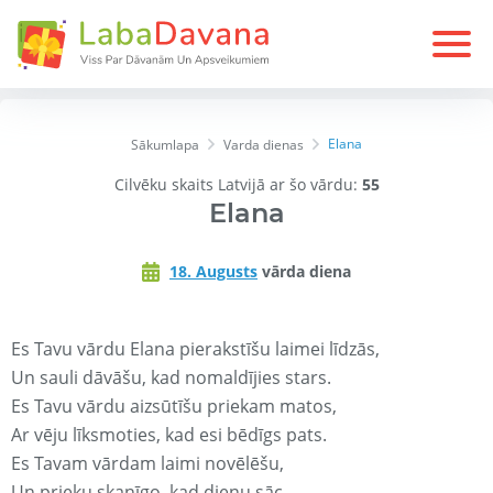
Elana
Sākumlapa
Varda dienas
Cilvēku skaits Latvijā ar šo vārdu:
55
Elana
18. Augusts
vārda diena
Es Tavu vārdu Elana pierakstīšu laimei līdzās,
Un sauli dāvāšu, kad nomaldījies stars.
Es Tavu vārdu aizsūtīšu priekam matos,
Ar vēju līksmoties, kad esi bēdīgs pats.
Es Tavam vārdam laimi novēlēšu,
Un prieku skanīgo, kad dienu sāc.