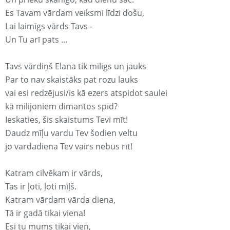
Es Tavam vārdam veiksmi līdzi došu,
Lai laimīgs vārds Tavs -
Un Tu arī pats ...
Tavs vārdiņš Elana tik mīligs un jauks
Par to nav skaistāks pat rozu lauks
vai esi redzējusi/is kā ezers atspidot saulei
kā milijoniem dimantos spīd?
Ieskaties, šis skaistums Tevi mīt!
Daudz mīļu vardu Tev šodien veltu
jo vardadiena Tev vairs nebūs rīt!
Katram cilvēkam ir vārds,
Tas ir ļoti, ļoti mīļš.
Katram vārdam vārda diena,
Tā ir gadā tikai viena!
Esi tu mums tikai vien,