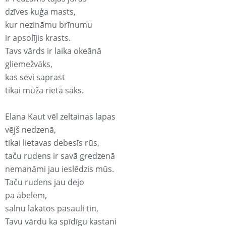
dzīves kuģa masts,
kur nezināmu brīnumu
ir apsolījis krasts.
Tavs vārds ir laika okeānā
gliemežvāks,
kas sevi saprast
tikai mūža rietā sāks.
Elana Kaut vēl zeltainas lapas
vējš nedzenā,
tikai lietavas debesīs rūs,
taču rudens ir savā gredzenā
nemanāmi jau ieslēdzis mūs.
Taču rudens jau dejo
pa ābelēm,
salnu lakatos pasauli tin,
Tavu vārdu ka spīdīgu kastani