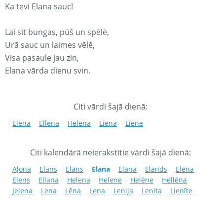
Ka tevi Elana sauc!
Lai sit bungas, pūš un spēlē,
Urā sauc un laimes vēlē,
Visa pasaule jau zin,
Elana vārda dienu svin.
Citi vārdi šajā dienā:
Elena
Ellena
Helēna
Liena
Liene
Citi kalendārā neierakstītie vārdi šajā dienā:
Aļona
Elans
Elāns
Elana
Elāna
Elands
Elēna
Elens
Ellana
Helena
Helene
Helēne
Hellēna
Jeļena
Lena
Lēna
Ļena
Lenija
Lenita
Lienīte