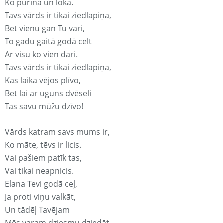
Ko purina un loka.
Tavs vārds ir tikai ziedlapiņa,
Bet vienu gan Tu vari,
To gadu gaitā godā celt
Ar visu ko vien dari.
Tavs vārds ir tikai ziedlapiņa,
Kas laika vējos plīvo,
Bet lai ar uguns dvēseli
Tas savu mūžu dzīvo!
Vārds katram savs mums ir,
Ko māte, tēvs ir licis.
Vai pašiem patīk tas,
Vai tikai neapnicis.
Elana Tevi godā ceļ,
Ja proti viņu valkāt,
Un tādēļ Tavējam
Mēs varam dziesmu dziedāt.