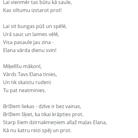
Lai vienmēr tas būtu kā saule,
Kas siltumu izstarot prot!
Lai sit bungas pūš un spēlē,
Urā sauc un laimes vēlē,
Visa pasaule jau zina -
Elana vārda dienu svin!
Miķelīšu mākonī,
Vārds Tavs Elana tinies,
Un tik skaistu rudeni
Tu pat neatminies.
Brīžiem liekas - dzīve ir bez vainas,
Brīžiem šķiet, ka tikai krāpties prot.
Starp šiem dzirnakmeņiem allaž maļas Elana,
Kā nu katru reizi spēj un prot.