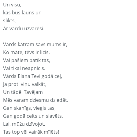
Un visu,
kas būs ļauns un
slikts,
Ar vārdu uzvarēsi.
Vārds katram savs mums ir,
Ko māte, tēvs ir licis.
Vai pašiem patīk tas,
Vai tikai neapnicis.
Vārds Elana Tevi godā ceļ,
Ja proti viņu valkāt,
Un tādēļ Tavējam
Mēs varam dziesmu dziedāt.
Gan skanīgs, viegls tas,
Gan godā celts un slavēts,
Lai, mūžu dzīvojot,
Tas top vēl vairāk mīlēts!