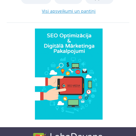
Visi apsveikumi un pantiņi