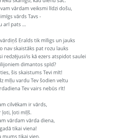
rieku skanīgo, kad dienu sāc.
avam vārdam veiksmi līdzi došu,
aimīgs vārds Tavs -
 arī pats ...
vārdiņš Eralds tik mīligs un jauks
o nav skaistāks pat rozu lauks
si redzējusi/is kā ezers atspidot saulei
ilijoniem dimantos spīd?
ties, šis skaistums Tevi mīt!
z mīļu vardu Tev šodien veltu
rdadiena Tev vairs nebūs rīt!
am cilvēkam ir vārds,
 ļoti, ļoti mīļš.
am vārdam vārda diena,
 gadā tikai viena!
u mums tikai vien,