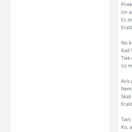
Prie
Un a
Es zi
Eral
No b
Kad 
Tiek
Uz m
Acis 
Nemi
Skaļi
Erald
Tavs
Ko, a