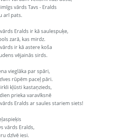
aimīgs vārds Tavs - Eralds
 arī pats.
vārds Eralds ir kā saulespuķe,
ols zarā, kas mirdz.
vārds ir kā astere koša
udens vējainās sirds.
ena vieglāka par spāri,
dzīves rūpēm paceļ pāri.
rkli kļūsti kastaņzieds,
odien prieka varavīksnē
vārds Eralds ar saules stariem siets!
eļaspieķis
vs vārds Eralds,
ru dzīvē iesi.