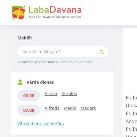
Meklēt
Meklēšana pēc datumiem, vārdiem, brīvdienām
Vārda dienas
Aisma
Askolds
06.08
Es Ta
Un s
Alfrēds
Fredis
Madars
07.08
Es T
Ar vē
Vārda dienu kalendārs
Es T