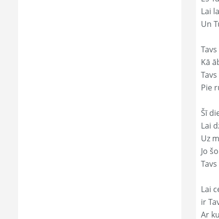
Lai l
Un Tu
Tavs 
Kā āb
Tavs 
Pie r
Šī di
Lai 
Uz mi
Jo š
Tavs 
Lai c
ir Ta
Ar ku