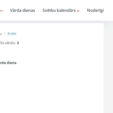
Vārda dienas
Svētku kalendārs
Noderīgi
Eralds
as
r šo vārdu:
3
rda diena