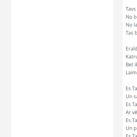
Tavs
No bē
No l
Tas 
Erald
Katr
Bet i
Laim
Es Ta
Un s
Es T
Ar vē
Es T
Un p
Es T