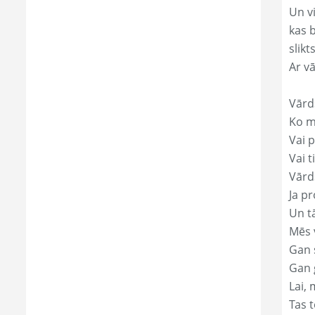
Un v
kas 
slikts
Ar v
Vārd
Ko mā
Vai p
Vai t
Vārds
Ja pr
Un t
Mēs 
Gan s
Gan 
Lai, 
Tas t