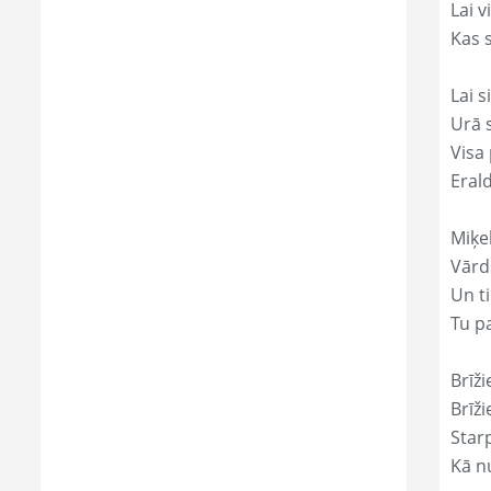
Lai 
Kas s
Lai s
Urā 
Visa 
Eral
Miķe
Vārds
Un ti
Tu p
Brīži
Brīži
Star
Kā nu