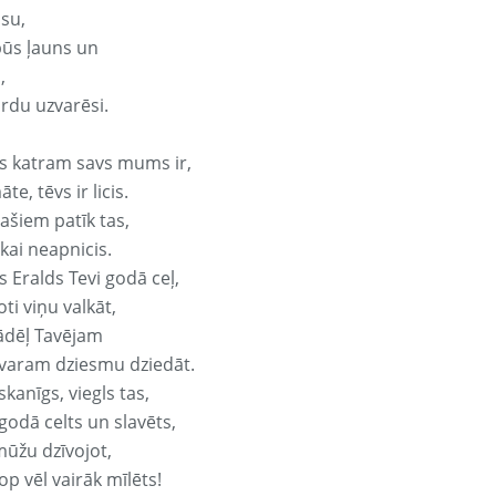
isu,
būs ļauns un
,
ārdu uzvarēsi.
s katram savs mums ir,
te, tēvs ir licis.
ašiem patīk tas,
ikai neapnicis.
 Eralds Tevi godā ceļ,
oti viņu valkāt,
ādēļ Tavējam
varam dziesmu dziedāt.
kanīgs, viegls tas,
godā celts un slavēts,
mūžu dzīvojot,
op vēl vairāk mīlēts!