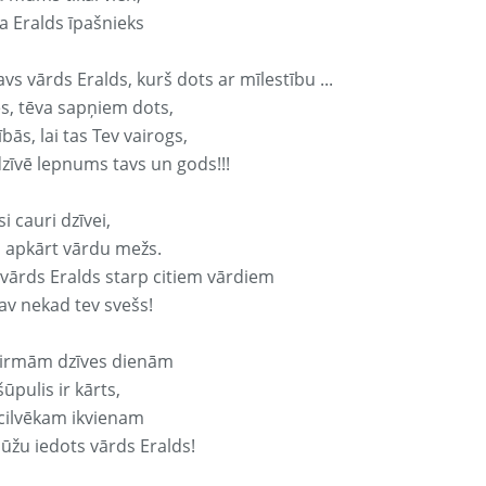
a Eralds īpašnieks
avs vārds Eralds, kurš dots ar mīlestību ...
s, tēva sapņiem dots,
bās, lai tas Tev vairogs,
dzīvē lepnums tavs un gods!!!
si cauri dzīvei,
s apkārt vārdu mežs.
 vārds Eralds starp citiem vārdiem
nav nekad tev svešs!
irmām dzīves dienām
ūpulis ir kārts,
 cilvēkam ikvienam
ūžu iedots vārds Eralds!