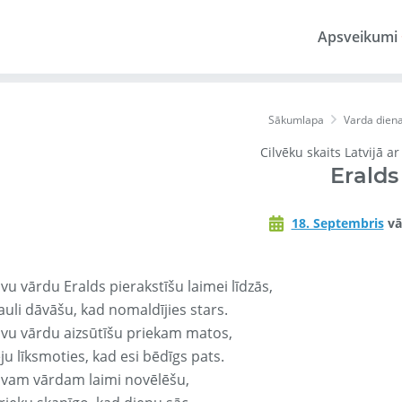
Apsveikumi
Sākumlapa
Varda dien
Cilvēku skaits Latvijā a
Eralds
18. Septembris
vā
vu vārdu Eralds pierakstīšu laimei līdzās,
auli dāvāšu, kad nomaldījies stars.
avu vārdu aizsūtīšu priekam matos,
ju līksmoties, kad esi bēdīgs pats.
avam vārdam laimi novēlēšu,