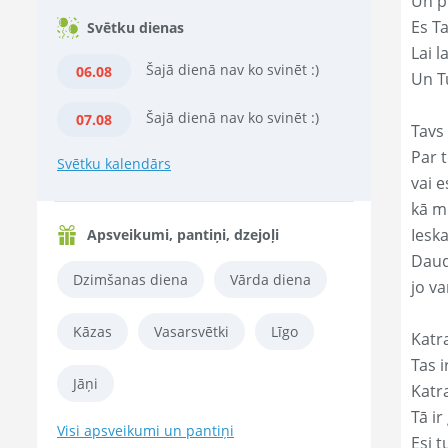
Un p
Es T
Svētku dienas
Lai l
Šajā dienā nav ko svinēt :)
06.08
Un Tu
Šajā dienā nav ko svinēt :)
07.08
Tavs 
Par t
Svētku kalendārs
vai e
kā m
Ieska
Apsveikumi, pantiņi, dzejoļi
Daud
Dzimšanas diena
Vārda diena
jo va
Kāzas
Vasarsvētki
Līgo
Katr
Tas ir
Jāņi
Katr
Tā ir
Visi apsveikumi un pantiņi
Esi t