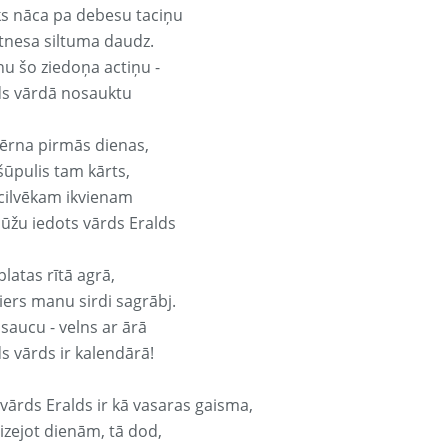
ks nāca pa debesu taciņu
tnesa siltuma daudz.
nu šo ziedoņa actiņu -
ds vārdā nosauktu
ērna pirmās dienas,
šūpulis tam kārts,
 cilvēkam ikvienam
ūžu iedots vārds Eralds
platas rītā agrā,
ers manu sirdi sagrābj.
 saucu - velns ar ārā
s vārds ir kalendārā!
 vārds Eralds ir kā vasaras gaisma,
izejot dienām, tā dod,