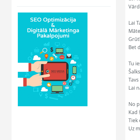
Vārd
Lai T
Māte
Grūtī
Bet 
Tu ie
Šalk
Tavs
Lai 
No p
Kad š
Tiek
Uz m