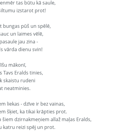
vienmēr tas būtu kā saule,
iltumu izstarot prot!
it bungas pūš un spēlē,
sauc un laimes vēlē,
pasaule jau zina -
ds vārda dienu svin!
līšu mākonī,
 Tavs Eralds tinies,
k skaistu rudeni
at neatminies.
em liekas - dzīve ir bez vainas,
em šķiet, ka tikai krāpties prot.
p šiem dzirnakmeņiem allaž maļas Eralds,
 katru reizi spēj un prot.