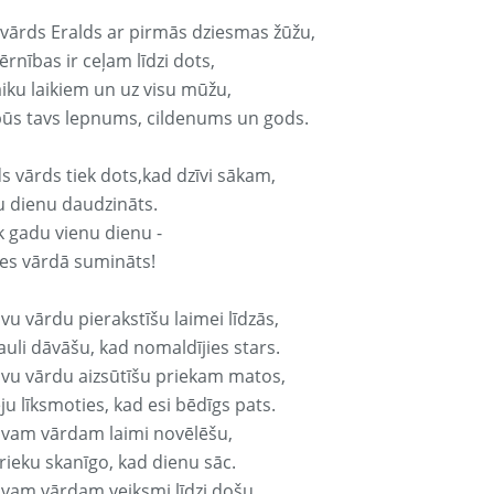
 vārds Eralds ar pirmās dziesmas žūžu,
rnības ir ceļam līdzi dots,
aiku laikiem un uz visu mūžu,
būs tavs lepnums, cildenums un gods.
s vārds tiek dots,kad dzīvi sākam,
u dienu daudzināts.
k gadu vienu dienu -
es vārdā sumināts!
vu vārdu pierakstīšu laimei līdzās,
auli dāvāšu, kad nomaldījies stars.
avu vārdu aizsūtīšu priekam matos,
ju līksmoties, kad esi bēdīgs pats.
avam vārdam laimi novēlēšu,
rieku skanīgo, kad dienu sāc.
avam vārdam veiksmi līdzi došu,