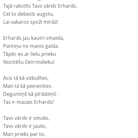
Tajā rakstīts Tavs vārds Erhards.
Cel to debesīs augstu,
Lai vakaros spoži mirdz!
Erhards jau kautri smaida,
Pantiņu no manis gaida.
Tāpēc es ar lielu prieku
Nocitēšu četrrindieku!
Acis tā kā vizbulītes,
Mati tā kā pienenītes.
Deguntiņš kā pīrādziņš -
Tas ir mazais Erhards!
Tavs vārds ir smuks,
Tavs vārds ir jauks,
Man prieks par to,