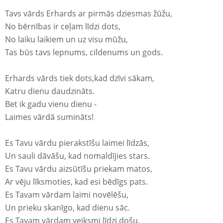
Tavs vārds Erhards ar pirmās dziesmas žūžu,
No bērnības ir ceļam līdzi dots,
No laiku laikiem un uz visu mūžu,
Tas būs tavs lepnums, cildenums un gods.
Erhards vārds tiek dots,kad dzīvi sākam,
Katru dienu daudzināts.
Bet ik gadu vienu dienu -
Laimes vārdā sumināts!
Es Tavu vārdu pierakstīšu laimei līdzās,
Un sauli dāvāšu, kad nomaldījies stars.
Es Tavu vārdu aizsūtīšu priekam matos,
Ar vēju līksmoties, kad esi bēdīgs pats.
Es Tavam vārdam laimi novēlēšu,
Un prieku skanīgo, kad dienu sāc.
Es Tavam vārdam veiksmi līdzi došu,