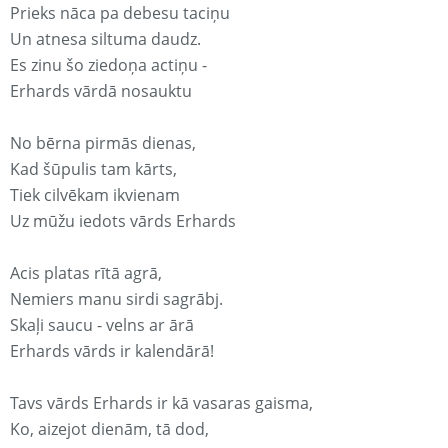
Prieks nāca pa debesu taciņu
Un atnesa siltuma daudz.
Es zinu šo ziedoņa actiņu -
Erhards vārdā nosauktu
No bērna pirmās dienas,
Kad šūpulis tam kārts,
Tiek cilvēkam ikvienam
Uz mūžu iedots vārds Erhards
Acis platas rītā agrā,
Nemiers manu sirdi sagrābj.
Skaļi saucu - velns ar ārā
Erhards vārds ir kalendārā!
Tavs vārds Erhards ir kā vasaras gaisma,
Ko, aizejot dienām, tā dod,