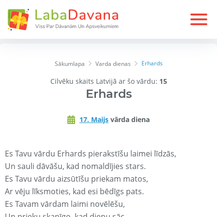
Erhards
Sākumlapa
Varda dienas
Cilvēku skaits Latvijā ar šo vārdu:
15
Erhards
17. Maijs
vārda diena
Es Tavu vārdu Erhards pierakstīšu laimei līdzās,
Un sauli dāvāšu, kad nomaldījies stars.
Es Tavu vārdu aizsūtīšu priekam matos,
Ar vēju līksmoties, kad esi bēdīgs pats.
Es Tavam vārdam laimi novēlēšu,
Un prieku skanīgo, kad dienu sāc.