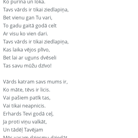
Ko purina un loka.
Tavs vārds ir tikai ziedlapiņa,
Bet vienu gan Tu vari,
To gadu gaitā godā celt
Ar visu ko vien dari.
Tavs vārds ir tikai ziedlapiņa,
Kas laika vējos plīvo,
Bet lai ar uguns dvēseli
Tas savu mūžu dzīvo!
Vārds katram savs mums ir,
Ko māte, tēvs ir licis.
Vai pašiem patīk tas,
Vai tikai neapnicis.
Erhards Tevi godā ceļ,
Ja proti viņu valkāt,
Un tādēļ Tavējam
Mēs varam dziesmu dziedāt.