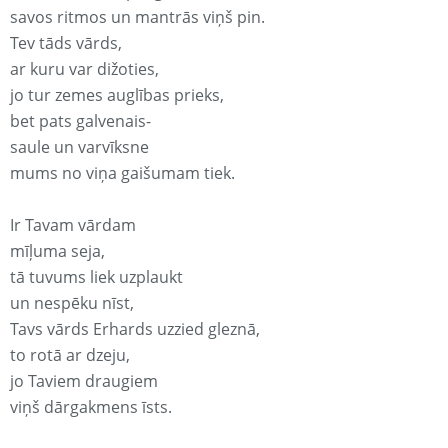
savos ritmos un mantrās viņš pin.
Tev tāds vārds,
ar kuru var dižoties,
jo tur zemes auglības prieks,
bet pats galvenais-
saule un varvīksne
mums no viņa gaišumam tiek.
Ir Tavam vārdam
mīļuma seja,
tā tuvums liek uzplaukt
un nespēku nīst,
Tavs vārds Erhards uzzied gleznā,
to rotā ar dzeju,
jo Taviem draugiem
viņš dārgakmens īsts.