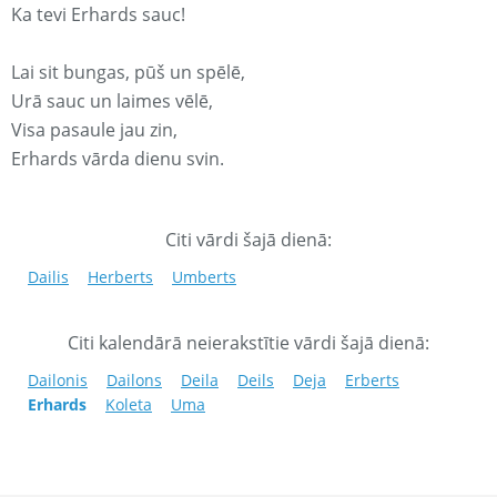
Ka tevi Erhards sauc!
Lai sit bungas, pūš un spēlē,
Urā sauc un laimes vēlē,
Visa pasaule jau zin,
Erhards vārda dienu svin.
Citi vārdi šajā dienā:
Dailis
Herberts
Umberts
Citi kalendārā neierakstītie vārdi šajā dienā:
Dailonis
Dailons
Deila
Deils
Deja
Erberts
Erhards
Koleta
Uma