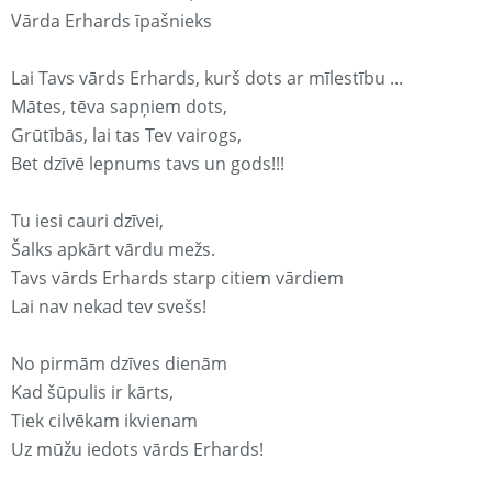
Vārda Erhards īpašnieks
Lai Tavs vārds Erhards, kurš dots ar mīlestību ...
Mātes, tēva sapņiem dots,
Grūtībās, lai tas Tev vairogs,
Bet dzīvē lepnums tavs un gods!!!
Tu iesi cauri dzīvei,
Šalks apkārt vārdu mežs.
Tavs vārds Erhards starp citiem vārdiem
Lai nav nekad tev svešs!
No pirmām dzīves dienām
Kad šūpulis ir kārts,
Tiek cilvēkam ikvienam
Uz mūžu iedots vārds Erhards!