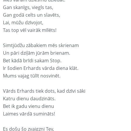
Gan skanīgs, viegls tas,
Gan godā celts un slavēts,
Lai, mūžu dzīvojot,
Tas top vēl vairāk mīlēts!
Simtjūdžu zābakiem mēs skrienam
Un pāri dziļām jūrām brienam.
Bet kādā brīdi sakam Stop.
Ir šodien Erhards vārda diena klāt.
Mums vajag tūlīt nosvinēt.
Vārds Erhards tiek dots, kad dzīvi sāki
Katru dienu daudzināts.
Bet ik gadu vienu dienu
Laimes vārdā sumināts!
Es došu šo zvaigzni Tev,