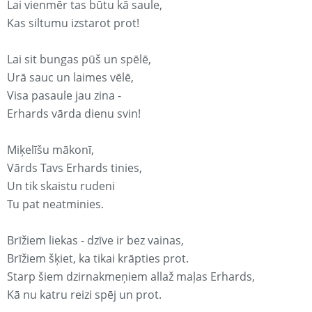
Lai vienmēr tas būtu kā saule,
Kas siltumu izstarot prot!
Lai sit bungas pūš un spēlē,
Urā sauc un laimes vēlē,
Visa pasaule jau zina -
Erhards vārda dienu svin!
Miķelīšu mākonī,
Vārds Tavs Erhards tinies,
Un tik skaistu rudeni
Tu pat neatminies.
Brīžiem liekas - dzīve ir bez vainas,
Brīžiem šķiet, ka tikai krāpties prot.
Starp šiem dzirnakmeņiem allaž maļas Erhards,
Kā nu katru reizi spēj un prot.