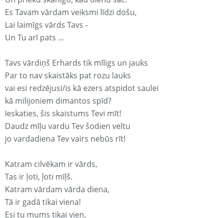
Es Tavam vārdam veiksmi līdzi došu,
Lai laimīgs vārds Tavs -
Un Tu arī pats ...
Tavs vārdiņš Erhards tik mīligs un jauks
Par to nav skaistāks pat rozu lauks
vai esi redzējusi/is kā ezers atspidot saulei
kā milijoniem dimantos spīd?
Ieskaties, šis skaistums Tevi mīt!
Daudz mīļu vardu Tev šodien veltu
jo vardadiena Tev vairs nebūs rīt!
Katram cilvēkam ir vārds,
Tas ir ļoti, ļoti mīļš.
Katram vārdam vārda diena,
Tā ir gadā tikai viena!
Esi tu mums tikai vien,