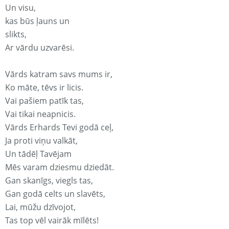
Un visu,
kas būs ļauns un
slikts,
Ar vārdu uzvarēsi.
Vārds katram savs mums ir,
Ko māte, tēvs ir licis.
Vai pašiem patīk tas,
Vai tikai neapnicis.
Vārds Erhards Tevi godā ceļ,
Ja proti viņu valkāt,
Un tādēļ Tavējam
Mēs varam dziesmu dziedāt.
Gan skanīgs, viegls tas,
Gan godā celts un slavēts,
Lai, mūžu dzīvojot,
Tas top vēl vairāk mīlēts!