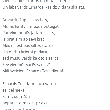
Viens saules stariņš un mazliet debesis
Un labs vārds Erhards, kas dzīvi dara skaistu.
Ar vārdu šūpulī, kas likts,
Mums lemts ir mūžu nostaigāt.
Par viņu nebūs jadzird slikts,
Ja pratīsim ap sevi krāt
Mēs mīlestības siltos starus;
Un darbu krietni padarīt;
Tad mūsu vārds kā ozols zaros
Sev vienmēr varēs sauli vīt.
Mīļi sveicieni Erhards Tavā dienā!
Erhards Tu līdz ar savu vārdu
esi ceļinieks,
kam visu mūžu
neparasto meklēt prieks.
Ir redzams tajās jūrās