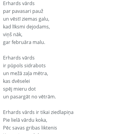
Erhards vārds
par pavasari pauž
un vēstī ziemas galu,
kad līksmi dejodams,
viņš nāk,
gar februāra malu.
Erhards vārds
ir pūpols sidrabots
un mežā zaļa mētra,
kas dvēselei
spēj mieru dot
un pasargāt no vētrām.
Erhards vārds ir tikai ziedlapiņa
Pie lielā vārdu koka,
Pēc savas gribas liktenis