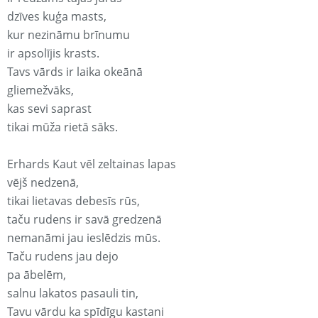
dzīves kuģa masts,
kur nezināmu brīnumu
ir apsolījis krasts.
Tavs vārds ir laika okeānā
gliemežvāks,
kas sevi saprast
tikai mūža rietā sāks.
Erhards Kaut vēl zeltainas lapas
vējš nedzenā,
tikai lietavas debesīs rūs,
taču rudens ir savā gredzenā
nemanāmi jau ieslēdzis mūs.
Taču rudens jau dejo
pa ābelēm,
salnu lakatos pasauli tin,
Tavu vārdu ka spīdīgu kastani