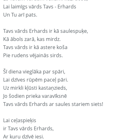
Lai laimīgs vārds Tavs - Erhards
Un Tu arī pats.
Tavs vārds Erhards ir kā saulespuķe,
Kā ābols zarā, kas mirdz.
Tavs vārds ir kā astere koša
Pie rudens vējainās sirds.
Šī diena vieglāka par spāri,
Lai dzīves rūpēm paceļ pāri.
Uz mirkli kļūsti kastaņzieds,
Jo šodien prieka varavīksnē
Tavs vārds Erhards ar saules stariem siets!
Lai ceļaspieķis
ir Tavs vārds Erhards,
Ar kuru dzīvē iesi.