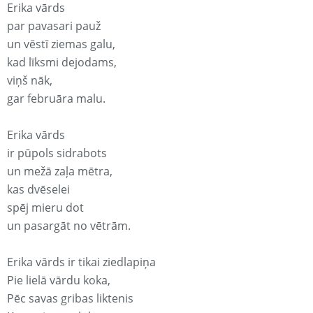
Erika vārds
par pavasari pauž
un vēstī ziemas galu,
kad līksmi dejodams,
viņš nāk,
gar februāra malu.
Erika vārds
ir pūpols sidrabots
un mežā zaļa mētra,
kas dvēselei
spēj mieru dot
un pasargāt no vētrām.
Erika vārds ir tikai ziedlapiņa
Pie lielā vārdu koka,
Pēc savas gribas liktenis