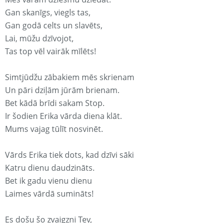
Gan skanīgs, viegls tas,
Gan godā celts un slavēts,
Lai, mūžu dzīvojot,
Tas top vēl vairāk mīlēts!
Simtjūdžu zābakiem mēs skrienam
Un pāri dziļām jūrām brienam.
Bet kādā brīdi sakam Stop.
Ir šodien Erika vārda diena klāt.
Mums vajag tūlīt nosvinēt.
Vārds Erika tiek dots, kad dzīvi sāki
Katru dienu daudzināts.
Bet ik gadu vienu dienu
Laimes vārdā sumināts!
Es došu šo zvaigzni Tev,