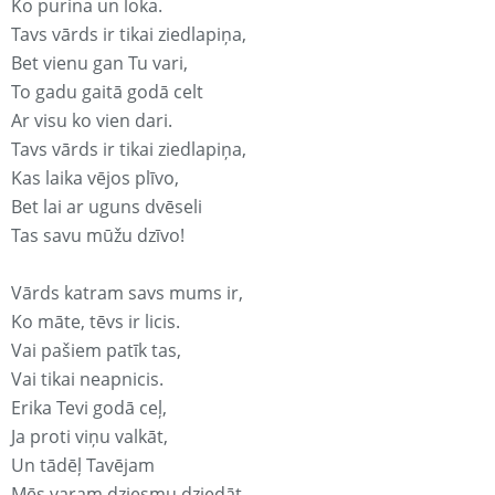
Ko purina un loka.
Tavs vārds ir tikai ziedlapiņa,
Bet vienu gan Tu vari,
To gadu gaitā godā celt
Ar visu ko vien dari.
Tavs vārds ir tikai ziedlapiņa,
Kas laika vējos plīvo,
Bet lai ar uguns dvēseli
Tas savu mūžu dzīvo!
Vārds katram savs mums ir,
Ko māte, tēvs ir licis.
Vai pašiem patīk tas,
Vai tikai neapnicis.
Erika Tevi godā ceļ,
Ja proti viņu valkāt,
Un tādēļ Tavējam
Mēs varam dziesmu dziedāt.