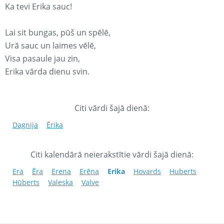
Ka tevi Erika sauc!
Lai sit bungas, pūš un spēlē,
Urā sauc un laimes vēlē,
Visa pasaule jau zin,
Erika vārda dienu svin.
Citi vārdi šajā dienā:
Dagnija
Ērika
Citi kalendārā neierakstītie vārdi šajā dienā:
Era
Ēra
Erena
Erēna
Erika
Hovards
Huberts
Hūberts
Valeska
Valve