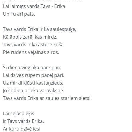
Lai laimīgs vārds Tavs - Erika
Un Tu arī pats.
Tavs vārds Erika ir kā saulespuķe,
Kā ābols zarā, kas mirdz.
Tavs vārds ir kā astere koša
Pie rudens vējainās sirds.
Šī diena vieglāka par spāri,
Lai dzīves rūpēm paceļ pāri.
Uz mirkli kļūsti kastaņzieds,
Jo šodien prieka varavīksnē
Tavs vārds Erika ar saules stariem siets!
Lai ceļaspieķis
ir Tavs vārds Erika,
Ar kuru dzīvē iesi.