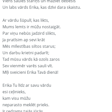
Viens saules stariņš un mazliet debesis
Un labs vārds Erika, kas dzīvi dara skaistu.
Ar vārdu šūpulī, kas likts,
Mums lemts ir mūžu nostaigāt.
Par viņu nebūs jadzird slikts,
Ja pratīsim ap sevi krāt
Mēs mīlestības siltos starus;
Un darbu krietni padarīt;
Tad mūsu vārds kā ozols zaros
Sev vienmēr varēs sauli vīt.
Mīļi sveicieni Erika Tavā dienā!
Erika Tu līdz ar savu vārdu
esi ceļinieks,
kam visu mūžu
neparasto meklēt prieks.
Ir redzams tajās jūrās