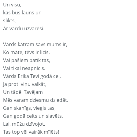
Un visu,
kas būs ļauns un
slikts,
Ar vārdu uzvarēsi.
Vārds katram savs mums ir,
Ko māte, tēvs ir licis.
Vai pašiem patīk tas,
Vai tikai neapnicis.
Vārds Erika Tevi godā ceļ,
Ja proti viņu valkāt,
Un tādēļ Tavējam
Mēs varam dziesmu dziedāt.
Gan skanīgs, viegls tas,
Gan godā celts un slavēts,
Lai, mūžu dzīvojot,
Tas top vēl vairāk mīlēts!