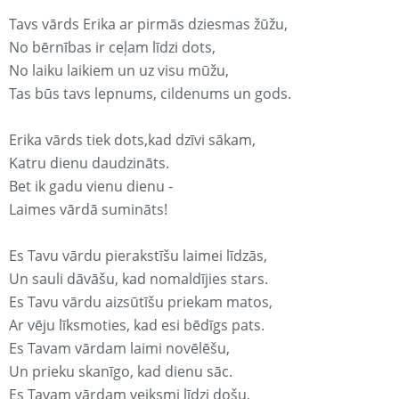
Tavs vārds Erika ar pirmās dziesmas žūžu,
No bērnības ir ceļam līdzi dots,
No laiku laikiem un uz visu mūžu,
Tas būs tavs lepnums, cildenums un gods.
Erika vārds tiek dots,kad dzīvi sākam,
Katru dienu daudzināts.
Bet ik gadu vienu dienu -
Laimes vārdā sumināts!
Es Tavu vārdu pierakstīšu laimei līdzās,
Un sauli dāvāšu, kad nomaldījies stars.
Es Tavu vārdu aizsūtīšu priekam matos,
Ar vēju līksmoties, kad esi bēdīgs pats.
Es Tavam vārdam laimi novēlēšu,
Un prieku skanīgo, kad dienu sāc.
Es Tavam vārdam veiksmi līdzi došu,