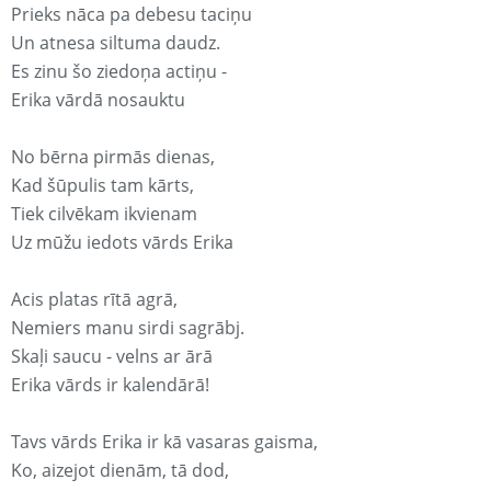
Prieks nāca pa debesu taciņu
Un atnesa siltuma daudz.
Es zinu šo ziedoņa actiņu -
Erika vārdā nosauktu
No bērna pirmās dienas,
Kad šūpulis tam kārts,
Tiek cilvēkam ikvienam
Uz mūžu iedots vārds Erika
Acis platas rītā agrā,
Nemiers manu sirdi sagrābj.
Skaļi saucu - velns ar ārā
Erika vārds ir kalendārā!
Tavs vārds Erika ir kā vasaras gaisma,
Ko, aizejot dienām, tā dod,