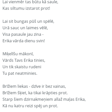
Lai vienmēr tas būtu kā saule,
Kas siltumu izstarot prot!
Lai sit bungas pūš un spēlē,
Urā sauc un laimes vēlē,
Visa pasaule jau zina -
Erika vārda dienu svin!
Miķelīšu mākonī,
Vārds Tavs Erika tinies,
Un tik skaistu rudeni
Tu pat neatminies.
Brīžiem liekas - dzīve ir bez vainas,
Brīžiem šķiet, ka tikai krāpties prot.
Starp šiem dzirnakmeņiem allaž maļas Erika,
Kā nu katru reizi spēj un prot.