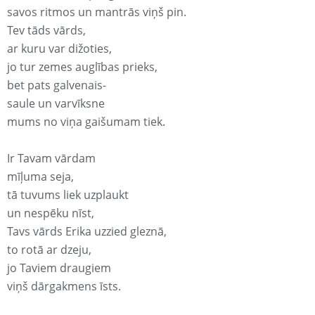
savos ritmos un mantrās viņš pin.
Tev tāds vārds,
ar kuru var dižoties,
jo tur zemes auglības prieks,
bet pats galvenais-
saule un varvīksne
mums no viņa gaišumam tiek.
Ir Tavam vārdam
mīļuma seja,
tā tuvums liek uzplaukt
un nespēku nīst,
Tavs vārds Erika uzzied gleznā,
to rotā ar dzeju,
jo Taviem draugiem
viņš dārgakmens īsts.