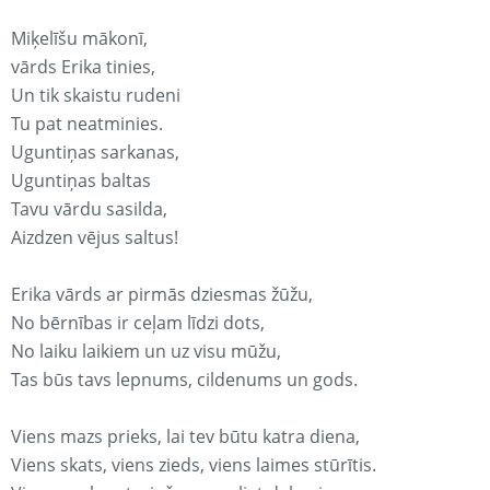
Miķelīšu mākonī,
vārds Erika tinies,
Un tik skaistu rudeni
Tu pat neatminies.
Uguntiņas sarkanas,
Uguntiņas baltas
Tavu vārdu sasilda,
Aizdzen vējus saltus!
Erika vārds ar pirmās dziesmas žūžu,
No bērnības ir ceļam līdzi dots,
No laiku laikiem un uz visu mūžu,
Tas būs tavs lepnums, cildenums un gods.
Viens mazs prieks, lai tev būtu katra diena,
Viens skats, viens zieds, viens laimes stūrītis.