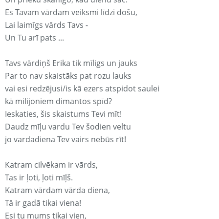
Es Tavam vārdam veiksmi līdzi došu,
Lai laimīgs vārds Tavs -
Un Tu arī pats ...
Tavs vārdiņš Erika tik mīligs un jauks
Par to nav skaistāks pat rozu lauks
vai esi redzējusi/is kā ezers atspidot saulei
kā milijoniem dimantos spīd?
Ieskaties, šis skaistums Tevi mīt!
Daudz mīļu vardu Tev šodien veltu
jo vardadiena Tev vairs nebūs rīt!
Katram cilvēkam ir vārds,
Tas ir ļoti, ļoti mīļš.
Katram vārdam vārda diena,
Tā ir gadā tikai viena!
Esi tu mums tikai vien,