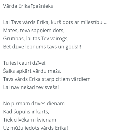
Vārda Erika īpašnieks
Lai Tavs vārds Erika, kurš dots ar mīlestību ...
Mātes, tēva sapņiem dots,
Grūtībās, lai tas Tev vairogs,
Bet dzīvē lepnums tavs un gods!!!
Tu iesi cauri dzīvei,
Šalks apkārt vārdu mežs.
Tavs vārds Erika starp citiem vārdiem
Lai nav nekad tev svešs!
No pirmām dzīves dienām
Kad šūpulis ir kārts,
Tiek cilvēkam ikvienam
Uz mūžu iedots vārds Erika!