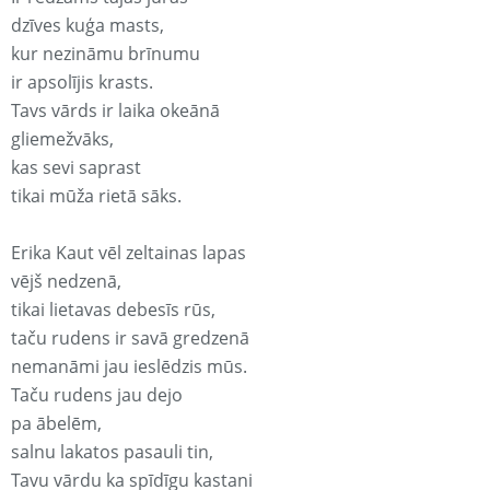
dzīves kuģa masts,
kur nezināmu brīnumu
ir apsolījis krasts.
Tavs vārds ir laika okeānā
gliemežvāks,
kas sevi saprast
tikai mūža rietā sāks.
Erika Kaut vēl zeltainas lapas
vējš nedzenā,
tikai lietavas debesīs rūs,
taču rudens ir savā gredzenā
nemanāmi jau ieslēdzis mūs.
Taču rudens jau dejo
pa ābelēm,
salnu lakatos pasauli tin,
Tavu vārdu ka spīdīgu kastani