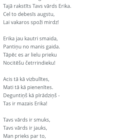
Tajā rakstīts Tavs vārds Erika.
Cel to debesīs augstu,
Lai vakaros spoži mirdz!
Erika jau kautri smaida,
Pantiņu no manis gaida.
Tāpēc es ar lielu prieku
Nocitēšu četrrindieku!
Acis tā kā vizbulītes,
Mati tā kā pienenītes.
Deguntiņš kā pīrādziņš -
Tas ir mazais Erika!
Tavs vārds ir smuks,
Tavs vārds ir jauks,
Man prieks par to,