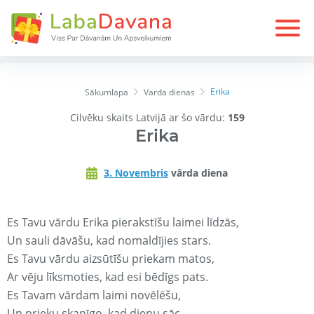
Erika
Sākumlapa
Varda dienas
Cilvēku skaits Latvijā ar šo vārdu:
159
Erika
3. Novembris
vārda diena
Es Tavu vārdu Erika pierakstīšu laimei līdzās,
Un sauli dāvāšu, kad nomaldījies stars.
Es Tavu vārdu aizsūtīšu priekam matos,
Ar vēju līksmoties, kad esi bēdīgs pats.
Es Tavam vārdam laimi novēlēšu,
Un prieku skanīgo, kad dienu sāc.