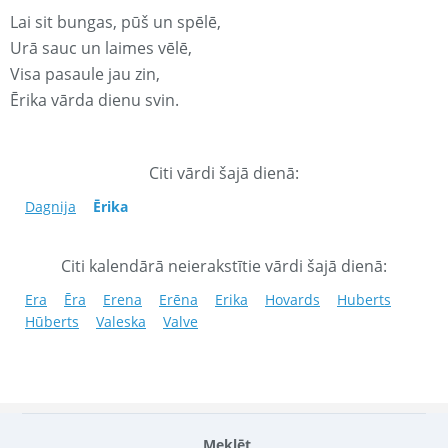
Lai sit bungas, pūš un spēlē,
Urā sauc un laimes vēlē,
Visa pasaule jau zin,
Ērika vārda dienu svin.
Citi vārdi šajā dienā:
Dagnija
Ērika
Citi kalendārā neierakstītie vārdi šajā dienā:
Era
Ēra
Erena
Erēna
Erika
Hovards
Huberts
Hūberts
Valeska
Valve
Meklēt