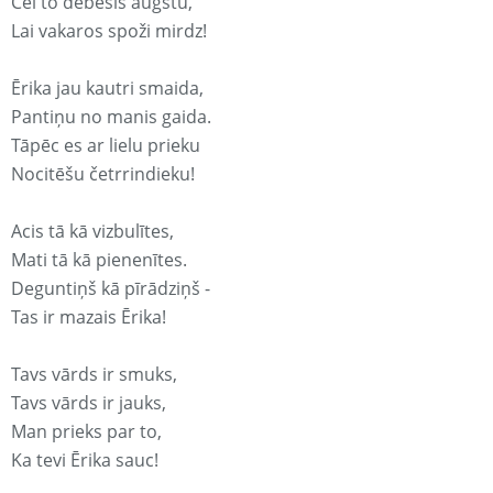
Cel to debesīs augstu,
Lai vakaros spoži mirdz!
Ērika jau kautri smaida,
Pantiņu no manis gaida.
Tāpēc es ar lielu prieku
Nocitēšu četrrindieku!
Acis tā kā vizbulītes,
Mati tā kā pienenītes.
Deguntiņš kā pīrādziņš -
Tas ir mazais Ērika!
Tavs vārds ir smuks,
Tavs vārds ir jauks,
Man prieks par to,
Ka tevi Ērika sauc!