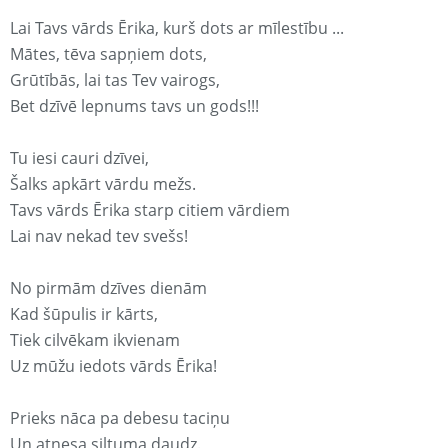
Lai Tavs vārds Ērika, kurš dots ar mīlestību ...
Mātes, tēva sapņiem dots,
Grūtībās, lai tas Tev vairogs,
Bet dzīvē lepnums tavs un gods!!!
Tu iesi cauri dzīvei,
Šalks apkārt vārdu mežs.
Tavs vārds Ērika starp citiem vārdiem
Lai nav nekad tev svešs!
No pirmām dzīves dienām
Kad šūpulis ir kārts,
Tiek cilvēkam ikvienam
Uz mūžu iedots vārds Ērika!
Prieks nāca pa debesu taciņu
Un atnesa siltuma daudz.