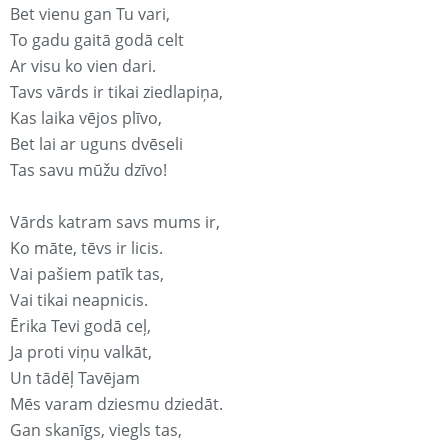
Bet vienu gan Tu vari,
To gadu gaitā godā celt
Ar visu ko vien dari.
Tavs vārds ir tikai ziedlapiņa,
Kas laika vējos plīvo,
Bet lai ar uguns dvēseli
Tas savu mūžu dzīvo!
Vārds katram savs mums ir,
Ko māte, tēvs ir licis.
Vai pašiem patīk tas,
Vai tikai neapnicis.
Ērika Tevi godā ceļ,
Ja proti viņu valkāt,
Un tādēļ Tavējam
Mēs varam dziesmu dziedāt.
Gan skanīgs, viegls tas,