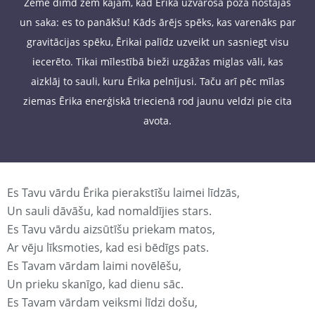
Zeme dimd zem kājām, kad Ērika uzvarošā pozā nostājas
un saka: es to panākšu! Kāds ārējs spēks, kas varenāks par
gravitācijas spēku, Ērikai palīdz uzveikt un sasniegt visu
iecerēto. Tikai mīlestībā bieži uzgāžas miglas vāli, kas
aizklāj to sauli, kuru Ērika pelnījusi. Taču arī pēc mīlas
ziemas Ērika enerģiskā triecienā rod jaunu veldzi pie cita
avota.
Es Tavu vārdu Ērika pierakstīšu laimei līdzās,
Un sauli dāvāšu, kad nomaldījies stars.
Es Tavu vārdu aizsūtīšu priekam matos,
Ar vēju līksmoties, kad esi bēdīgs pats.
Es Tavam vārdam laimi novēlēšu,
Un prieku skanīgo, kad dienu sāc.
Es Tavam vārdam veiksmi līdzi došu,