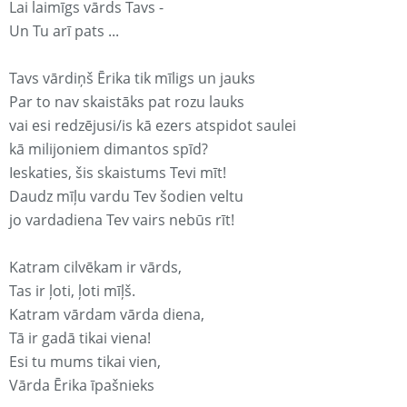
Lai laimīgs vārds Tavs -
Un Tu arī pats ...
Tavs vārdiņš Ērika tik mīligs un jauks
Par to nav skaistāks pat rozu lauks
vai esi redzējusi/is kā ezers atspidot saulei
kā milijoniem dimantos spīd?
Ieskaties, šis skaistums Tevi mīt!
Daudz mīļu vardu Tev šodien veltu
jo vardadiena Tev vairs nebūs rīt!
Katram cilvēkam ir vārds,
Tas ir ļoti, ļoti mīļš.
Katram vārdam vārda diena,
Tā ir gadā tikai viena!
Esi tu mums tikai vien,
Vārda Ērika īpašnieks