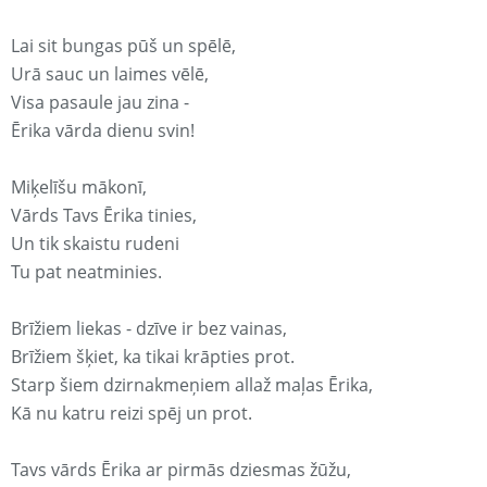
Lai sit bungas pūš un spēlē,
Urā sauc un laimes vēlē,
Visa pasaule jau zina -
Ērika vārda dienu svin!
Miķelīšu mākonī,
Vārds Tavs Ērika tinies,
Un tik skaistu rudeni
Tu pat neatminies.
Brīžiem liekas - dzīve ir bez vainas,
Brīžiem šķiet, ka tikai krāpties prot.
Starp šiem dzirnakmeņiem allaž maļas Ērika,
Kā nu katru reizi spēj un prot.
Tavs vārds Ērika ar pirmās dziesmas žūžu,