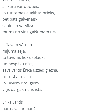
Tev tāds vārds,
ar kuru var dižoties,
jo tur zemes auglības prieks,
bet pats galvenais-
saule un varvīksne
mums no viņa gaišumam tiek.
Ir Tavam vārdam
mīļuma seja,
tā tuvums liek uzplaukt
un nespēku nīst,
Tavs vārds Ērika uzzied gleznā,
to rotā ar dzeju,
jo Taviem draugiem
viņš dārgakmens īsts.
Ērika vārds
par pavasari pauž