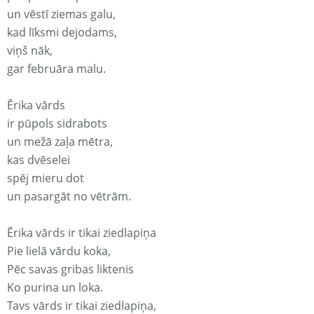
un vēstī ziemas galu,
kad līksmi dejodams,
viņš nāk,
gar februāra malu.
Ērika vārds
ir pūpols sidrabots
un mežā zaļa mētra,
kas dvēselei
spēj mieru dot
un pasargāt no vētrām.
Ērika vārds ir tikai ziedlapiņa
Pie lielā vārdu koka,
Pēc savas gribas liktenis
Ko purina un loka.
Tavs vārds ir tikai ziedlapiņa,