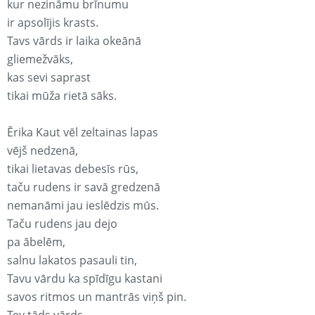
kur nezināmu brīnumu
ir apsolījis krasts.
Tavs vārds ir laika okeānā
gliemežvāks,
kas sevi saprast
tikai mūža rietā sāks.
Ērika Kaut vēl zeltainas lapas
vējš nedzenā,
tikai lietavas debesīs rūs,
taču rudens ir savā gredzenā
nemanāmi jau ieslēdzis mūs.
Taču rudens jau dejo
pa ābelēm,
salnu lakatos pasauli tin,
Tavu vārdu ka spīdīgu kastani
savos ritmos un mantrās viņš pin.