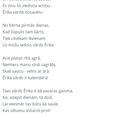
Es zinu šo ziedoņa actiņu -
Ērika vārdā nosauktu
No bērna pirmās dienas,
Kad šūpulis tam kārts,
Tiek cilvēkam ikvienam
Uz mūžu iedots vārds Ērika
Acis platas rītā agrā,
Nemiers manu sirdi sagrābj.
Skaļi saucu - velns ar ārā
Ērika vārds ir kalendārā!
Tavs vārds Ērika ir kā vasaras gaisma,
Ko, aizejot dienām, tā dod,
Lai vienmēr tas būtu kā saule,
Kas siltumu izstarot prot!