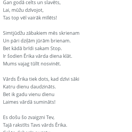
Gan godā celts un slavēts,
Lai, mūžu dzīvojot,
Tas top vēl vairāk mīlēts!
Simtjūdžu zābakiem mēs skrienam
Un pāri dziļām jūrām brienam.
Bet kādā brīdi sakam Stop.
Ir šodien Ērika vārda diena klāt.
Mums vajag tūlīt nosvinēt.
Vārds Ērika tiek dots, kad dzīvi sāki
Katru dienu daudzināts.
Bet ik gadu vienu dienu
Laimes vārdā sumināts!
Es došu šo zvaigzni Tev,
Tajā rakstīts Tavs vārds Ērika.