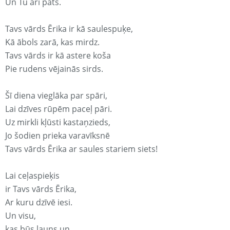
Un Tu arī pats.
Tavs vārds Ērika ir kā saulespuķe,
Kā ābols zarā, kas mirdz.
Tavs vārds ir kā astere koša
Pie rudens vējainās sirds.
Šī diena vieglāka par spāri,
Lai dzīves rūpēm paceļ pāri.
Uz mirkli kļūsti kastaņzieds,
Jo šodien prieka varavīksnē
Tavs vārds Ērika ar saules stariem siets!
Lai ceļaspieķis
ir Tavs vārds Ērika,
Ar kuru dzīvē iesi.
Un visu,
kas būs ļauns un