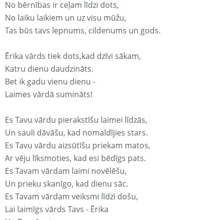
No bērnības ir ceļam līdzi dots,
No laiku laikiem un uz visu mūžu,
Tas būs tavs lepnums, cildenums un gods.
Ērika vārds tiek dots,kad dzīvi sākam,
Katru dienu daudzināts.
Bet ik gadu vienu dienu -
Laimes vārdā sumināts!
Es Tavu vārdu pierakstīšu laimei līdzās,
Un sauli dāvāšu, kad nomaldījies stars.
Es Tavu vārdu aizsūtīšu priekam matos,
Ar vēju līksmoties, kad esi bēdīgs pats.
Es Tavam vārdam laimi novēlēšu,
Un prieku skanīgo, kad dienu sāc.
Es Tavam vārdam veiksmi līdzi došu,
Lai laimīgs vārds Tavs - Ērika