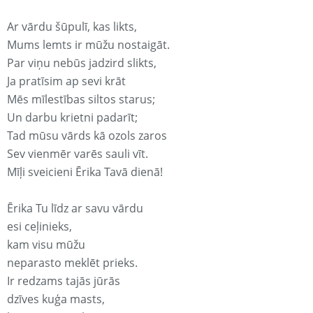
Ar vārdu šūpulī, kas likts,
Mums lemts ir mūžu nostaigāt.
Par viņu nebūs jadzird slikts,
Ja pratīsim ap sevi krāt
Mēs mīlestības siltos starus;
Un darbu krietni padarīt;
Tad mūsu vārds kā ozols zaros
Sev vienmēr varēs sauli vīt.
Mīļi sveicieni Ērika Tavā dienā!
Ērika Tu līdz ar savu vārdu
esi ceļinieks,
kam visu mūžu
neparasto meklēt prieks.
Ir redzams tajās jūrās
dzīves kuģa masts,