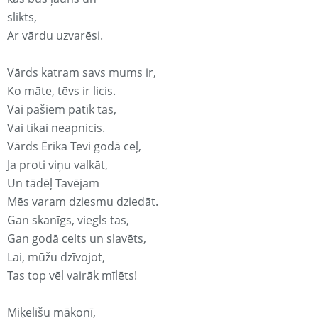
slikts,
Ar vārdu uzvarēsi.
Vārds katram savs mums ir,
Ko māte, tēvs ir licis.
Vai pašiem patīk tas,
Vai tikai neapnicis.
Vārds Ērika Tevi godā ceļ,
Ja proti viņu valkāt,
Un tādēļ Tavējam
Mēs varam dziesmu dziedāt.
Gan skanīgs, viegls tas,
Gan godā celts un slavēts,
Lai, mūžu dzīvojot,
Tas top vēl vairāk mīlēts!
Miķelīšu mākonī,