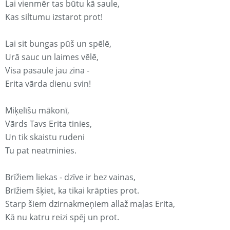
Lai vienmēr tas būtu kā saule,
Kas siltumu izstarot prot!
Lai sit bungas pūš un spēlē,
Urā sauc un laimes vēlē,
Visa pasaule jau zina -
Erita vārda dienu svin!
Miķelīšu mākonī,
Vārds Tavs Erita tinies,
Un tik skaistu rudeni
Tu pat neatminies.
Brīžiem liekas - dzīve ir bez vainas,
Brīžiem šķiet, ka tikai krāpties prot.
Starp šiem dzirnakmeņiem allaž maļas Erita,
Kā nu katru reizi spēj un prot.