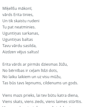
Miķelīšu mākonī,
vārds Erita tinies,
Un tik skaistu rudeni
Tu pat neatminies.
Uguntiņas sarkanas,
Uguntiņas baltas
Tavu vārdu sasilda,
Aizdzen vējus saltus!
Erita vārds ar pirmās dziesmas žūžu,
No bērnības ir ceļam līdzi dots,
No laiku laikiem un uz visu mūžu,
Tas būs tavs lepnums, cildenums un gods.
Viens mazs prieks, lai tev būtu katra diena,
Viens skats, viens zieds, viens laimes stūrītis.