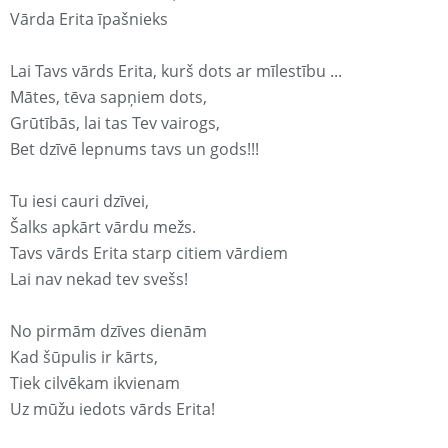
Vārda Erita īpašnieks
Lai Tavs vārds Erita, kurš dots ar mīlestību ...
Mātes, tēva sapņiem dots,
Grūtībās, lai tas Tev vairogs,
Bet dzīvē lepnums tavs un gods!!!
Tu iesi cauri dzīvei,
Šalks apkārt vārdu mežs.
Tavs vārds Erita starp citiem vārdiem
Lai nav nekad tev svešs!
No pirmām dzīves dienām
Kad šūpulis ir kārts,
Tiek cilvēkam ikvienam
Uz mūžu iedots vārds Erita!