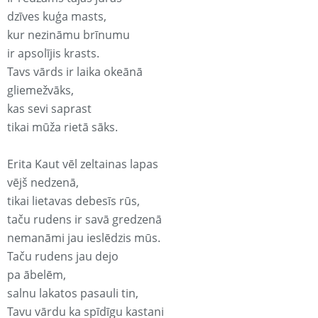
dzīves kuģa masts,
kur nezināmu brīnumu
ir apsolījis krasts.
Tavs vārds ir laika okeānā
gliemežvāks,
kas sevi saprast
tikai mūža rietā sāks.
Erita Kaut vēl zeltainas lapas
vējš nedzenā,
tikai lietavas debesīs rūs,
taču rudens ir savā gredzenā
nemanāmi jau ieslēdzis mūs.
Taču rudens jau dejo
pa ābelēm,
salnu lakatos pasauli tin,
Tavu vārdu ka spīdīgu kastani