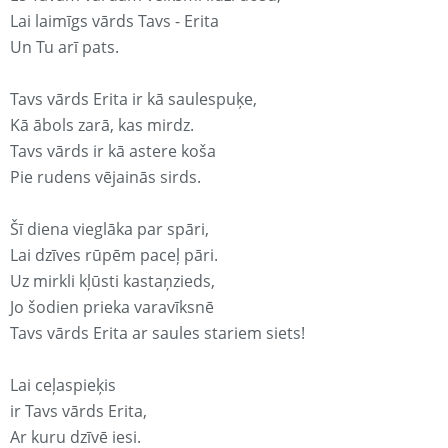
Lai laimīgs vārds Tavs - Erita
Un Tu arī pats.
Tavs vārds Erita ir kā saulespuķe,
Kā ābols zarā, kas mirdz.
Tavs vārds ir kā astere koša
Pie rudens vējainās sirds.
Šī diena vieglāka par spāri,
Lai dzīves rūpēm paceļ pāri.
Uz mirkli kļūsti kastaņzieds,
Jo šodien prieka varavīksnē
Tavs vārds Erita ar saules stariem siets!
Lai ceļaspieķis
ir Tavs vārds Erita,
Ar kuru dzīvē iesi.