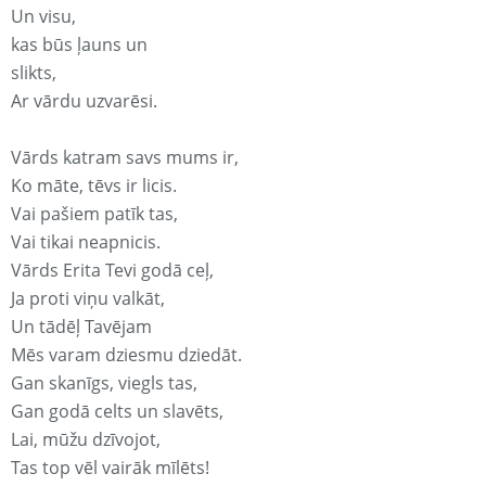
Un visu,
kas būs ļauns un
slikts,
Ar vārdu uzvarēsi.
Vārds katram savs mums ir,
Ko māte, tēvs ir licis.
Vai pašiem patīk tas,
Vai tikai neapnicis.
Vārds Erita Tevi godā ceļ,
Ja proti viņu valkāt,
Un tādēļ Tavējam
Mēs varam dziesmu dziedāt.
Gan skanīgs, viegls tas,
Gan godā celts un slavēts,
Lai, mūžu dzīvojot,
Tas top vēl vairāk mīlēts!