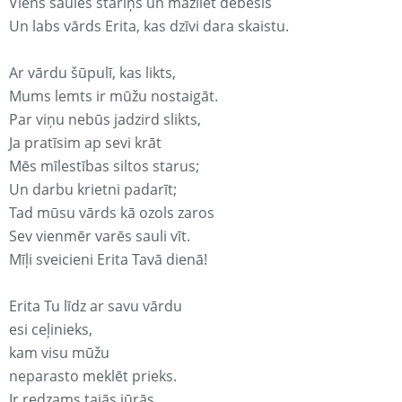
Viens saules stariņš un mazliet debesis
Un labs vārds Erita, kas dzīvi dara skaistu.
Ar vārdu šūpulī, kas likts,
Mums lemts ir mūžu nostaigāt.
Par viņu nebūs jadzird slikts,
Ja pratīsim ap sevi krāt
Mēs mīlestības siltos starus;
Un darbu krietni padarīt;
Tad mūsu vārds kā ozols zaros
Sev vienmēr varēs sauli vīt.
Mīļi sveicieni Erita Tavā dienā!
Erita Tu līdz ar savu vārdu
esi ceļinieks,
kam visu mūžu
neparasto meklēt prieks.
Ir redzams tajās jūrās