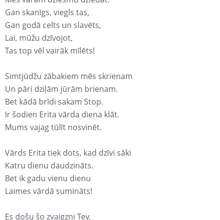
Gan skanīgs, viegls tas,
Gan godā celts un slavēts,
Lai, mūžu dzīvojot,
Tas top vēl vairāk mīlēts!
Simtjūdžu zābakiem mēs skrienam
Un pāri dziļām jūrām brienam.
Bet kādā brīdi sakam Stop.
Ir šodien Erita vārda diena klāt.
Mums vajag tūlīt nosvinēt.
Vārds Erita tiek dots, kad dzīvi sāki
Katru dienu daudzināts.
Bet ik gadu vienu dienu
Laimes vārdā sumināts!
Es došu šo zvaigzni Tev,