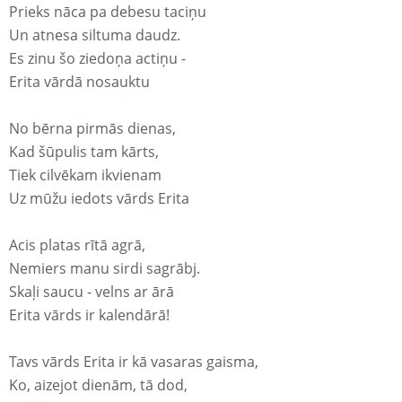
Prieks nāca pa debesu taciņu
Un atnesa siltuma daudz.
Es zinu šo ziedoņa actiņu -
Erita vārdā nosauktu
No bērna pirmās dienas,
Kad šūpulis tam kārts,
Tiek cilvēkam ikvienam
Uz mūžu iedots vārds Erita
Acis platas rītā agrā,
Nemiers manu sirdi sagrābj.
Skaļi saucu - velns ar ārā
Erita vārds ir kalendārā!
Tavs vārds Erita ir kā vasaras gaisma,
Ko, aizejot dienām, tā dod,