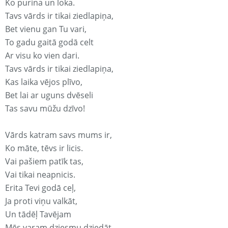
Ko purina un loka.
Tavs vārds ir tikai ziedlapiņa,
Bet vienu gan Tu vari,
To gadu gaitā godā celt
Ar visu ko vien dari.
Tavs vārds ir tikai ziedlapiņa,
Kas laika vējos plīvo,
Bet lai ar uguns dvēseli
Tas savu mūžu dzīvo!
Vārds katram savs mums ir,
Ko māte, tēvs ir licis.
Vai pašiem patīk tas,
Vai tikai neapnicis.
Erita Tevi godā ceļ,
Ja proti viņu valkāt,
Un tādēļ Tavējam
Mēs varam dziesmu dziedāt.