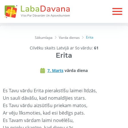
Erita
Sākumlapa
Varda dienas
Cilvēku skaits Latvijā ar šo vārdu:
61
Erita
7. Marts
vārda diena
Es Tavu vārdu Erita pierakstīšu laimei līdzās,
Un sauli dāvāšu, kad nomaldījies stars.
Es Tavu vārdu aizsūtīšu priekam matos,
Ar vēju līksmoties, kad esi bēdīgs pats.
Es Tavam vārdam laimi novēlēšu,
Un prieku skanīgo, kad dienu sāc.