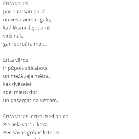
Erita vārds
par pavasari pauž
un vēstī ziemas galu,
kad līksmi dejodams,
viņš nāk,
gar februāra malu.
Erita vārds
ir pūpols sidrabots
un mežā zaļa mētra,
kas dvēselei
spēj mieru dot
un pasargāt no vētrām.
Erita vārds ir tikai ziedlapiņa
Pie lielā vārdu koka,
Pēc savas gribas liktenis