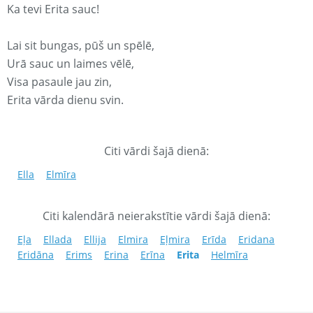
Ka tevi Erita sauc!
Lai sit bungas, pūš un spēlē,
Urā sauc un laimes vēlē,
Visa pasaule jau zin,
Erita vārda dienu svin.
Citi vārdi šajā dienā:
Ella
Elmīra
Citi kalendārā neierakstītie vārdi šajā dienā:
Eļa
Ellada
Ellija
Elmira
Eļmira
Erīda
Eridana
Eridāna
Erims
Erina
Erīna
Erita
Helmīra