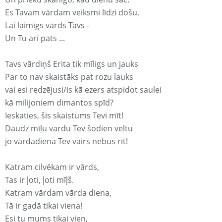
Es Tavam vārdam veiksmi līdzi došu,
Lai laimīgs vārds Tavs -
Un Tu arī pats ...
Tavs vārdiņš Erita tik mīligs un jauks
Par to nav skaistāks pat rozu lauks
vai esi redzējusi/is kā ezers atspidot saulei
kā milijoniem dimantos spīd?
Ieskaties, šis skaistums Tevi mīt!
Daudz mīļu vardu Tev šodien veltu
jo vardadiena Tev vairs nebūs rīt!
Katram cilvēkam ir vārds,
Tas ir ļoti, ļoti mīļš.
Katram vārdam vārda diena,
Tā ir gadā tikai viena!
Esi tu mums tikai vien,