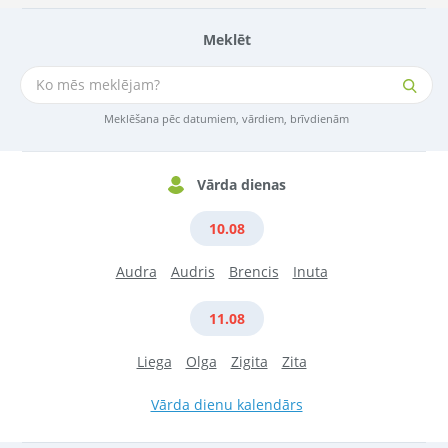
Meklēt
Meklēšana pēc datumiem, vārdiem, brīvdienām
Vārda dienas
10.08
Audra
Audris
Brencis
Inuta
11.08
Liega
Olga
Zigita
Zita
Vārda dienu kalendārs