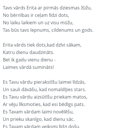
Tavs vārds Erita ar pirmās dziesmas žūžu,
No bērnības ir ceļam līdzi dots,
No laiku laikiem un uz visu mūžu,
Tas būs tavs lepnums, cildenums un gods.
Erita vārds tiek dots,kad dzīvi sākam,
Katru dienu daudzināts.
Bet ik gadu vienu dienu -
Laimes vārdā sumināts!
Es Tavu vārdu pierakstīšu laimei līdzās,
Un sauli dāvāšu, kad nomaldījies stars.
Es Tavu vārdu aizsūtīšu priekam matos,
Ar vēju līksmoties, kad esi bēdīgs pats.
Es Tavam vārdam laimi novēlēšu,
Un prieku skanīgo, kad dienu sāc.
Es Tavam vārdam veiksmi līdzi došu,