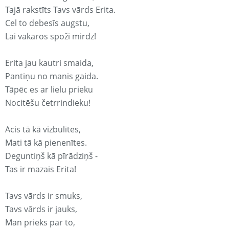
Tajā rakstīts Tavs vārds Erita.
Cel to debesīs augstu,
Lai vakaros spoži mirdz!
Erita jau kautri smaida,
Pantiņu no manis gaida.
Tāpēc es ar lielu prieku
Nocitēšu četrrindieku!
Acis tā kā vizbulītes,
Mati tā kā pienenītes.
Deguntiņš kā pīrādziņš -
Tas ir mazais Erita!
Tavs vārds ir smuks,
Tavs vārds ir jauks,
Man prieks par to,