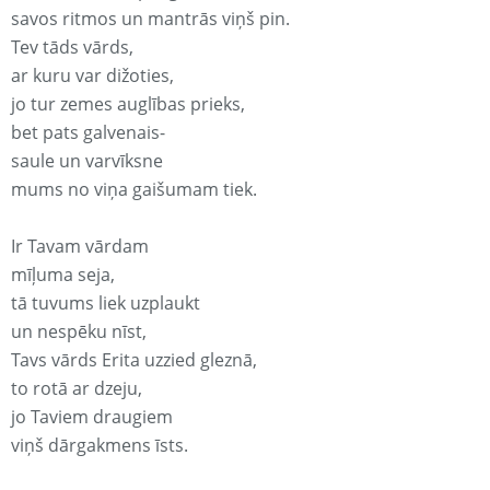
savos ritmos un mantrās viņš pin.
Tev tāds vārds,
ar kuru var dižoties,
jo tur zemes auglības prieks,
bet pats galvenais-
saule un varvīksne
mums no viņa gaišumam tiek.
Ir Tavam vārdam
mīļuma seja,
tā tuvums liek uzplaukt
un nespēku nīst,
Tavs vārds Erita uzzied gleznā,
to rotā ar dzeju,
jo Taviem draugiem
viņš dārgakmens īsts.