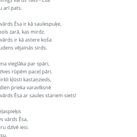
aimīgs vārds Tavs - Ēsa
 arī pats.
 vārds Ēsa ir kā saulespuķe,
ols zarā, kas mirdz.
vārds ir kā astere koša
udens vējainās sirds.
ena vieglāka par spāri,
dzīves rūpēm paceļ pāri.
rkli kļūsti kastaņzieds,
odien prieka varavīksnē
vārds Ēsa ar saules stariem siets!
eļaspieķis
vs vārds Ēsa,
ru dzīvē iesi.
isu,