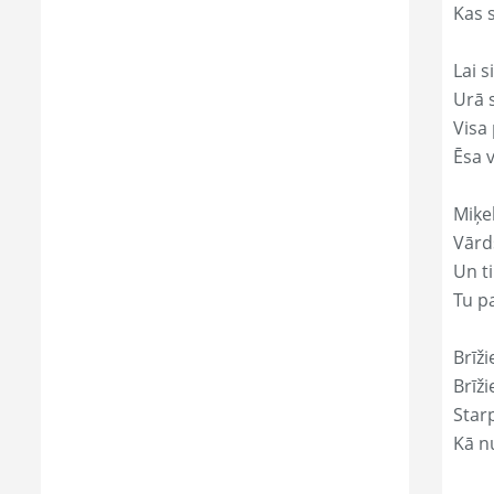
Kas s
Lai s
Urā 
Visa 
Ēsa 
Miķe
Vārds
Un ti
Tu p
Brīži
Brīži
Star
Kā nu