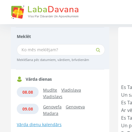
Meklēt
Meklēšana pēc datumiem, vārdiem, brīvdienām
Vārda dienas
Es Ta
Mudīte
Vladislava
08.08
Un s
Vladislavs
Es T
Genovefa
Genoveva
09.08
Ar vē
Madara
Es T
Vārda dienu kalendārs
Un p