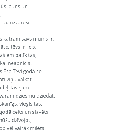
būs ļauns un
,
ārdu uzvarēsi.
s katram savs mums ir,
te, tēvs ir licis.
ašiem patīk tas,
ikai neapnicis.
s Ēsa Tevi godā ceļ,
oti viņu valkāt,
ādēļ Tavējam
varam dziesmu dziedāt.
kanīgs, viegls tas,
godā celts un slavēts,
mūžu dzīvojot,
op vēl vairāk mīlēts!