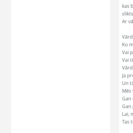
kas 
slikts
Ar v
Vārd
Ko mā
Vai p
Vai t
Vārd
Ja pr
Un t
Mēs 
Gan s
Gan 
Lai, 
Tas t