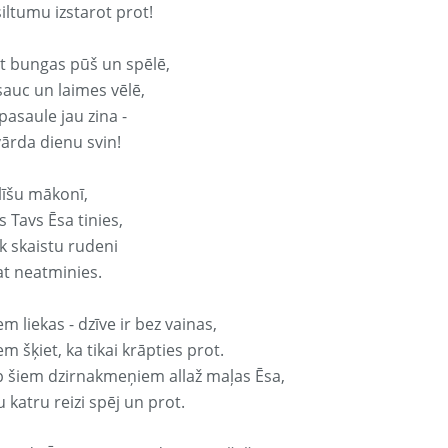
iltumu izstarot prot!
it bungas pūš un spēlē,
sauc un laimes vēlē,
pasaule jau zina -
vārda dienu svin!
līšu mākonī,
 Tavs Ēsa tinies,
k skaistu rudeni
at neatminies.
em liekas - dzīve ir bez vainas,
em šķiet, ka tikai krāpties prot.
p šiem dzirnakmeņiem allaž maļas Ēsa,
 katru reizi spēj un prot.