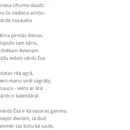
tnesa siltuma daudz.
nu šo ziedoņa actiņu -
vārdā nosauktu
ērna pirmās dienas,
šūpulis tam kārts,
 cilvēkam ikvienam
ūžu iedots vārds Ēsa
platas rītā agrā,
ers manu sirdi sagrābj.
 saucu - velns ar ārā
ārds ir kalendārā!
 vārds Ēsa ir kā vasaras gaisma,
izejot dienām, tā dod,
vienmēr tas būtu kā saule,