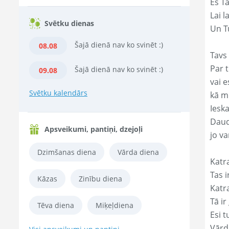
Es T
Lai l
Svētku dienas
Un Tu
Šajā dienā nav ko svinēt :)
08.08
Tavs 
Par t
Šajā dienā nav ko svinēt :)
09.08
vai e
Svētku kalendārs
kā m
Ieska
Daud
Apsveikumi, pantiņi, dzejoļi
jo va
Dzimšanas diena
Vārda diena
Katr
Tas ir
Kāzas
Zinību diena
Katr
Tā ir
Tēva diena
Miķeļdiena
Esi t
Vārd