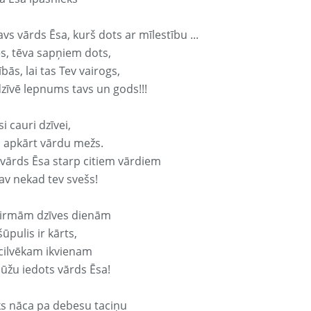
avs vārds Ēsa, kurš dots ar mīlestību ...
s, tēva sapņiem dots,
bās, lai tas Tev vairogs,
dzīvē lepnums tavs un gods!!!
si cauri dzīvei,
s apkārt vārdu mežs.
 vārds Ēsa starp citiem vārdiem
nav nekad tev svešs!
irmām dzīves dienām
ūpulis ir kārts,
 cilvēkam ikvienam
ūžu iedots vārds Ēsa!
ks nāca pa debesu taciņu