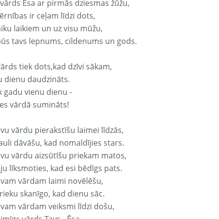
 vārds Ēsa ar pirmās dziesmas žūžu,
rnības ir ceļam līdzi dots,
aiku laikiem un uz visu mūžu,
būs tavs lepnums, cildenums un gods.
ārds tiek dots,kad dzīvi sākam,
u dienu daudzināts.
k gadu vienu dienu -
es vārdā sumināts!
vu vārdu pierakstīšu laimei līdzās,
auli dāvāšu, kad nomaldījies stars.
avu vārdu aizsūtīšu priekam matos,
ju līksmoties, kad esi bēdīgs pats.
avam vārdam laimi novēlēšu,
rieku skanīgo, kad dienu sāc.
avam vārdam veiksmi līdzi došu,