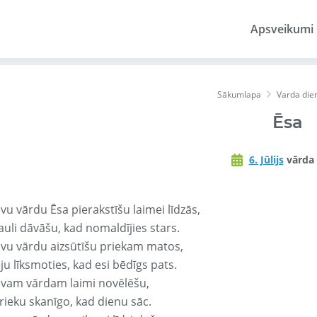
Apsveikumi
Sākumlapa
Varda die
Ēsa
6. Jūlijs
vārda 
vu vārdu Ēsa pierakstīšu laimei līdzās,
auli dāvāšu, kad nomaldījies stars.
avu vārdu aizsūtīšu priekam matos,
ju līksmoties, kad esi bēdīgs pats.
avam vārdam laimi novēlēšu,
rieku skanīgo, kad dienu sāc.