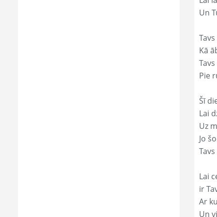
Lai l
Un Tu
Tavs
Kā āb
Tavs 
Pie r
Šī di
Lai 
Uz mi
Jo š
Tavs 
Lai c
ir Ta
Ar ku
Un v