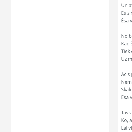
Un a
Es zi
Ēsa 
No b
Kad 
Tiek
Uz m
Acis 
Nemi
Skaļi
Ēsa v
Tavs
Ko, a
Lai 