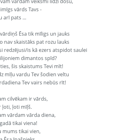
avam vārdam veiksmi līdzi došu,
aimīgs vārds Tavs -
 arī pats ...
vārdiņš Ēsa tik mīligs un jauks
o nav skaistāks pat rozu lauks
si redzējusi/is kā ezers atspidot saulei
ilijoniem dimantos spīd?
ties, šis skaistums Tevi mīt!
z mīļu vardu Tev šodien veltu
rdadiena Tev vairs nebūs rīt!
am cilvēkam ir vārds,
 ļoti, ļoti mīļš.
am vārdam vārda diena,
 gadā tikai viena!
u mums tikai vien,
a Ēsa īpašnieks