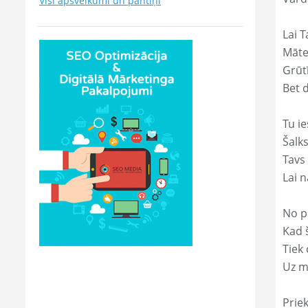
Visi apsveikumi un pantiņi
Lai T
Māte
Grūtī
Bet 
Tu ie
Šalk
Tavs
Lai 
No p
Kad š
Tiek
Uz m
Prie