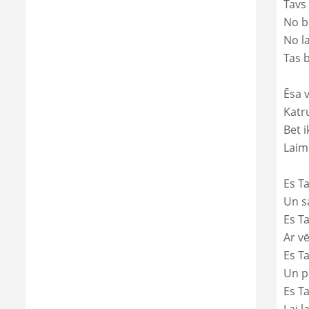
Tavs
No bē
No l
Tas 
Ēsa v
Katr
Bet i
Laim
Es Ta
Un s
Es T
Ar vē
Es T
Un p
Es T