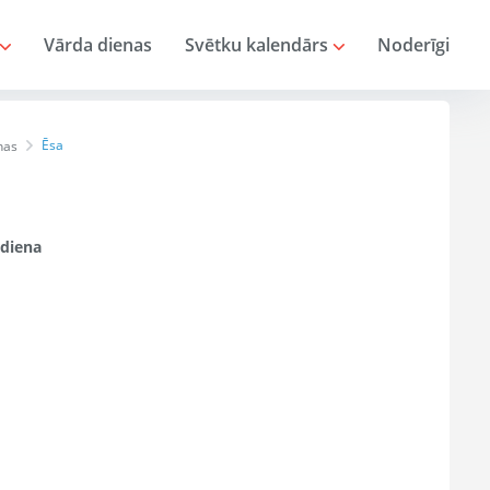
Vārda dienas
Svētku kalendārs
Noderīgi
Ēsa
nas
diena